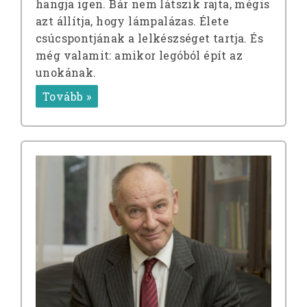
hangja igen. Bár nem látszik rajta, mégis
azt állítja, hogy lámpalázas. Élete
csúcspontjának a lelkészséget tartja. És
még valamit: amikor legóból épít az
unokának.
Tovább »