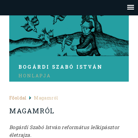
BOGÁRDI SZABÓ ISTVÁN
HONLAPJA
Főoldal
Magamról
MAGAMRÓL
Bogárdi Szabó István református lelkipásztor
életrajza.