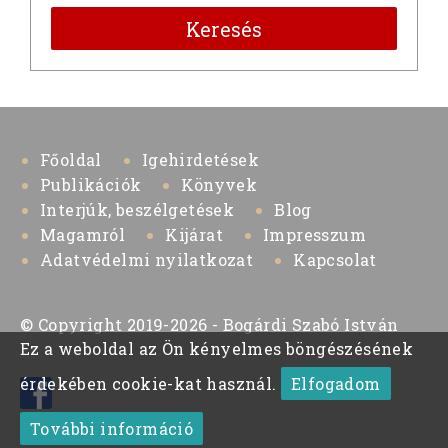
Keresés
Főoldal
Igehirdetések
Publikációk
Könyvek
Interjúk, beszélgetések
Blog
Magamról
Kijárat
Impresszum
Adatvédelmi nyilatkozat
Kapcsolat
© Copyright 2019-2026 - Bogárdi Szabó István
Ez a weboldal az Ön kényelmes böngészésének
érdekében cookie-kat használ.
Elfogadom
További információ