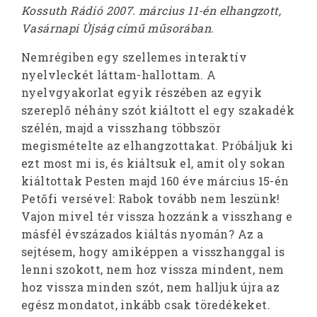
Kossuth Rádió 2007. március 11-én elhangzott,
Vasárnapi Újság című műsorában.
Nemrégiben egy szellemes interaktív
nyelvleckét láttam-hallottam. A
nyelvgyakorlat egyik részében az egyik
szereplő néhány szót kiáltott el egy szakadék
szélén, majd a visszhang többször
megismételte az elhangzottakat. Próbáljuk ki
ezt most mi is, és kiáltsuk el, amit oly sokan
kiáltottak Pesten majd 160 éve március 15-én
Petőfi versével: Rabok tovább nem leszünk!
Vajon mivel tér vissza hozzánk a visszhang e
másfél évszázados kiáltás nyomán? Az a
sejtésem, hogy amiképpen a visszhanggal is
lenni szokott, nem hoz vissza mindent, nem
hoz vissza minden szót, nem halljuk újra az
egész mondatot, inkább csak töredékeket.