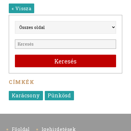
« Vissza
Keresés
CÍMKÉK
Karácsony
Pünkösd
Főoldal
Igehirdetések