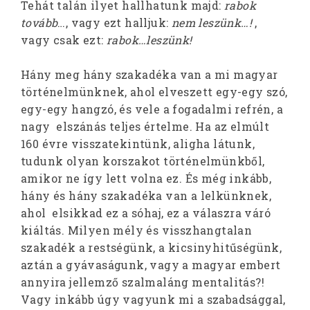
Tehát talán ilyet hallhatunk majd:
rabok
tovább
…, vagy ezt halljuk:
nem leszünk…!
,
vagy csak ezt:
rabok…leszünk!
Hány meg hány szakadéka van a mi magyar
történelmünknek, ahol elveszett egy-egy szó,
egy-egy hangzó, és vele a fogadalmi refrén, a
nagy elszánás teljes értelme. Ha az elmúlt
160 évre visszatekintünk, aligha látunk,
tudunk olyan korszakot történelmünkből,
amikor ne így lett volna ez. És még inkább,
hány és hány szakadéka van a lelkünknek,
ahol elsikkad ez a sóhaj, ez a válaszra váró
kiáltás. Milyen mély és visszhangtalan
szakadék a restségünk, a kicsinyhitűségünk,
aztán a gyávaságunk, vagy a magyar embert
annyira jellemző szalmaláng mentalitás?!
Vagy inkább úgy vagyunk mi a szabadsággal,