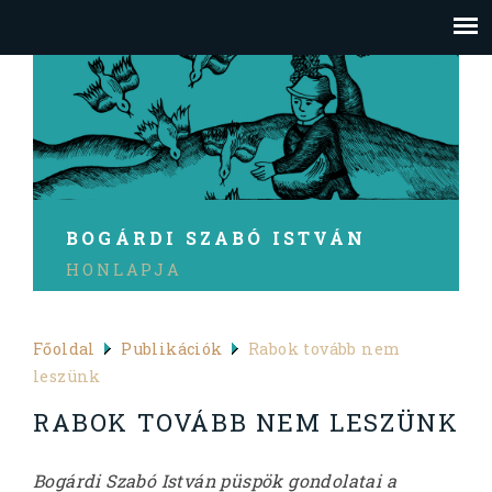
BOGÁRDI SZABÓ ISTVÁN
HONLAPJA
Főoldal
Publikációk
Rabok tovább nem
leszünk
RABOK TOVÁBB NEM LESZÜNK
Bogárdi Szabó István püspök gondolatai a