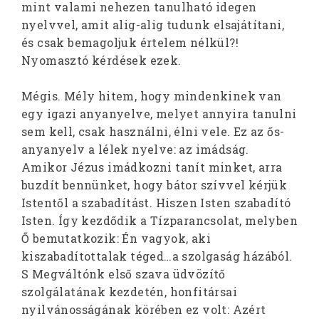
mint valami nehezen tanulható idegen
nyelvvel, amit alig-alig tudunk elsajátítani,
és csak bemagoljuk értelem nélkül?!
Nyomasztó kérdések ezek.
Mégis. Mély hitem, hogy mindenkinek van
egy igazi anyanyelve, melyet annyira tanulni
sem kell, csak használni, élni vele. Ez az ős-
anyanyelv a lélek nyelve: az imádság.
Amikor Jézus imádkozni tanít minket, arra
buzdít bennünket, hogy bátor szívvel kérjük
Istentől a szabadítást. Hiszen Isten szabadító
Isten. Így kezdődik a Tízparancsolat, melyben
Ő bemutatkozik: Én vagyok, aki
kiszabadítottalak téged…a szolgaság házából.
S Megváltónk első szava üdvözítő
szolgálatának kezdetén, honfitársai
nyilvánosságának körében ez volt: Azért