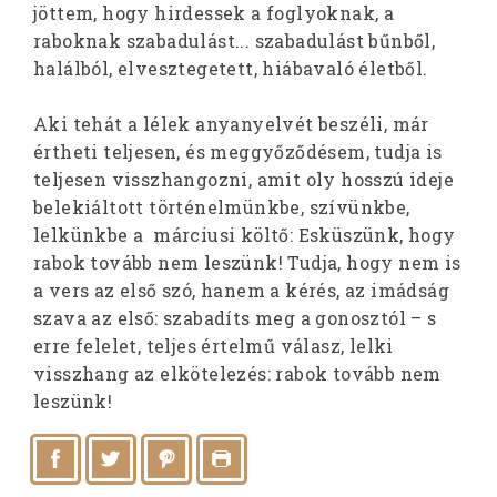
jöttem, hogy hirdessek a foglyoknak, a
raboknak szabadulást... szabadulást bűnből,
halálból, elvesztegetett, hiábavaló életből.
Aki tehát a lélek anyanyelvét beszéli, már
értheti teljesen, és meggyőződésem, tudja is
teljesen visszhangozni, amit oly hosszú ideje
belekiáltott történelmünkbe, szívünkbe,
lelkünkbe a márciusi költő: Esküszünk, hogy
rabok tovább nem leszünk! Tudja, hogy nem is
a vers az első szó, hanem a kérés, az imádság
szava az első: szabadíts meg a gonosztól – s
erre felelet, teljes értelmű válasz, lelki
visszhang az elkötelezés: rabok tovább nem
leszünk!