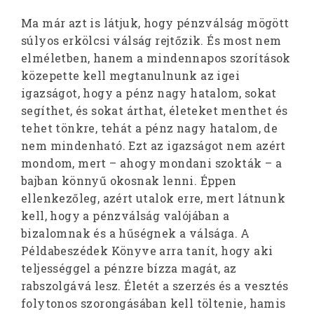
Ma már azt is látjuk, hogy pénzválság mögött
súlyos erkölcsi válság rejtőzik. És most nem
elméletben, hanem a mindennapos szorítások
közepette kell megtanulnunk az igei
igazságot, hogy a pénz nagy hatalom, sokat
segíthet, és sokat árthat, életeket menthet és
tehet tönkre, tehát a pénz nagy hatalom, de
nem mindenható. Ezt az igazságot nem azért
mondom, mert – ahogy mondani szokták – a
bajban könnyű okosnak lenni. Éppen
ellenkezőleg, azért utalok erre, mert látnunk
kell, hogy a pénzválság valójában a
bizalomnak és a hűségnek a válsága. A
Példabeszédek Könyve arra tanít, hogy aki
teljességgel a pénzre bízza magát, az
rabszolgává lesz. Életét a szerzés és a vesztés
folytonos szorongásában kell töltenie, hamis