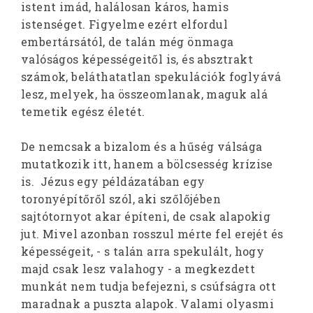
istent imád, halálosan káros, hamis
istenséget. Figyelme ezért elfordul
embertársától, de talán még önmaga
valóságos képességeitől is, és absztrakt
számok, beláthatatlan spekulációk foglyává
lesz, melyek, ha összeomlanak, maguk alá
temetik egész életét.
De nemcsak a bizalom és a hűség válsága
mutatkozik itt, hanem a bölcsesség krízise
is. Jézus egy példázatában egy
toronyépítőről szól, aki szőlőjében
sajtótornyot akar építeni, de csak alapokig
jut. Mivel azonban rosszul mérte fel erejét és
képességeit, - s talán arra spekulált, hogy
majd csak lesz valahogy - a megkezdett
munkát nem tudja befejezni, s csúfságra ott
maradnak a puszta alapok. Valami olyasmi