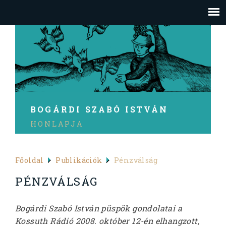
BOGÁRDI SZABÓ ISTVÁN
HONLAPJA
Főoldal
Publikációk
Pénzválság
PÉNZVÁLSÁG
Bogárdi Szabó István püspök gondolatai a
Kossuth Rádió 2008. október 12-én elhangzott,