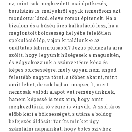
ez, mint sok megkezdett mai építkezés,
beruházás is, melyekről egyik ismerősöm azt
mondotta: látod, eleve romot építenek. Ha a
bizalom és a hűség üres kalkuláció lesz, ha a
megfontolt bölcsesség helyébe felelőtlen
spekuláció lép, vajon kitalálunk-e az
önáltatás labirintusából? Jézus példázata arra
szólít, hogy legyünk hűségesek a magunkén,
és vágyakozzunk a számvetésre kész és
képes bölcsességre, mely ugyan nem enged
felettébb nagyra törni, s többet akarni, mint
amit lehet, de sok bajban megsegít, mert
nemcsak valódi alapot vet reményünknek,
hanem képessé is tesz arra, hogy amit
megkezdtünk, jó végre is vigyük. A zsoltáros
előbb kéri a bölcsességet, s utána a boldog
befejezés áldását: Taníts minket úgy
számlálni napjainkat, hogy bölcs szívhez