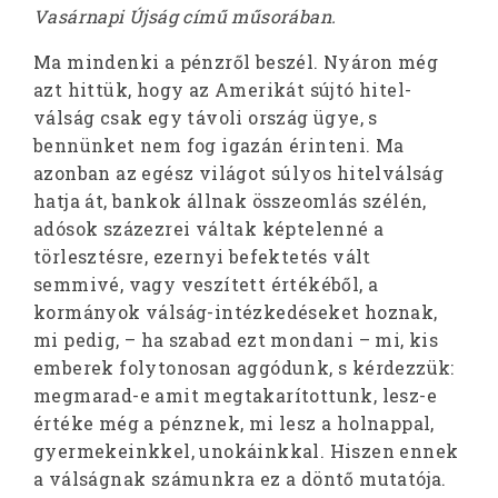
Vasárnapi Újság című műsorában.
Ma mindenki a pénzről beszél. Nyáron még
azt hittük, hogy az Amerikát sújtó hitel-
válság csak egy távoli ország ügye, s
bennünket nem fog igazán érinteni. Ma
azonban az egész világot súlyos hitelválság
hatja át, bankok állnak összeomlás szélén,
adósok százezrei váltak képtelenné a
törlesztésre, ezernyi befektetés vált
semmivé, vagy veszített értékéből, a
kormányok válság-intézkedéseket hoznak,
mi pedig, – ha szabad ezt mondani – mi, kis
emberek folytonosan aggódunk, s kérdezzük:
megmarad-e amit megtakarítottunk, lesz-e
értéke még a pénznek, mi lesz a holnappal,
gyermekeinkkel, unokáinkkal. Hiszen ennek
a válságnak számunkra ez a döntő mutatója.