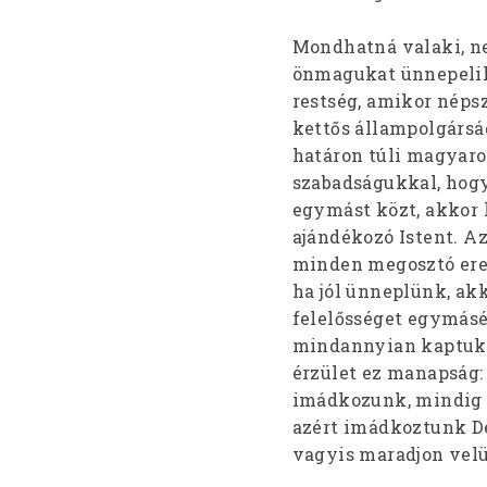
Mondhatná valaki, ne
önmagukat ünnepelik.
restség, amikor néps
kettős állampolgárs
határon túli magyaro
szabadságukkal, hog
egymást közt, akkor
ajándékozó Istent. Az
minden megosztó erejé
ha jól ünneplünk, akk
felelősséget egymásé
mindannyian kaptuk 
érzület ez manapság:
imádkozunk, mindig e
azért imádkoztunk De
vagyis maradjon velü