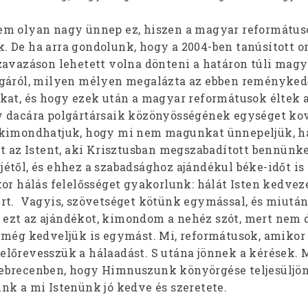
m olyan nagy ünnep ez, hiszen a magyar reformátuso
 De ha arra gondolunk, hogy a 2004-ben tanúsított o
zavazáson lehetett volna dönteni a határon túli mag
ágáról, milyen mélyen megalázta az ebben reményked
kat, és hogy ezek után a magyar reformátusok éltek a
y dacára polgártársaik közönyösségének egységet ko
 kimondhatjuk, hogy mi nem magunkat ünnepeljük, 
t az Istent, aki Krisztusban megszabadított bennünke
től, és ehhez a szabadsághoz ajándékul béke-időt is 
or hálás felelősséget gyakorlunk: hálát Isten kedvez
rt. Vagyis, szövetséget kötünk egymással, és miutá
ezt az ajándékot, kimondom a nehéz szót, mert nem 
 még kedveljük is egymást. Mi, reformátusok, amikor
lőrevesszük a hálaadást. S utána jönnek a kérések. 
brecenben, hogy Himnuszunk könyörgése teljesüljön
nk a mi Istenünk jó kedve és szeretete.