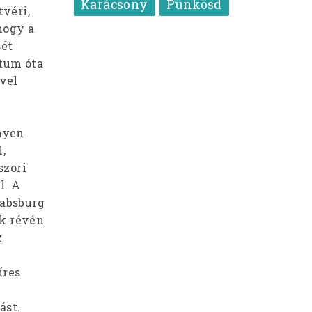
Karácsony
Pünkösd
véri,
hogy a
sét
átum óta
vvel
nyen
,
szori
l. A
Habsburg
ük révén
z
íres
ást.