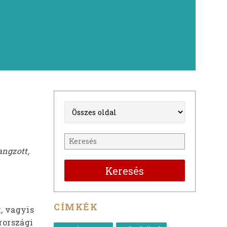
angzott,
Keresés
CÍMKÉK
, vagyis
arországi