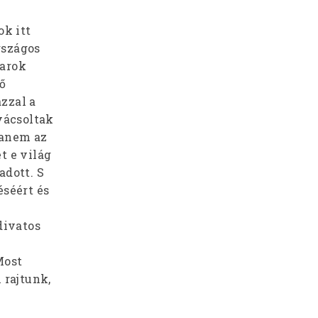
k itt
rszágos
yarok
ő
zzal a
vácsoltak
hanem az
t e világ
adott. S
éséért és
n
divatos
Most
 rajtunk,