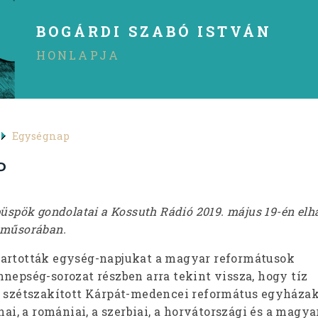
BOGÁRDI SZABÓ ISTVÁN
HONLAPJA
Egységnap
P
püspök gondolatai a Kossuth Rádió 2019. május 19-én elh
 műsorában.
tartották egység-napjukat a magyar reformátusok
nepség-sorozat részben arra tekint vissza, hogy tíz
a szétszakított Kárpát-medencei református egyházak
jnai, a romániai, a szerbiai, a horvátországi és a magy