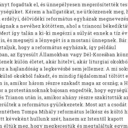
yt fogadtak el, és ünnepélyesen megerősítették test
 egységüket. Kérem a hallgatókat, ne ütközzenek meg, 
ai, erdélyi, délvidéki református egyházak megnevezé
zágnak a nevéhez kötöttem, ahol a trianoni békedikt
Mert így talán a ki-ki megérzi a súlyát ennek a tíz é
s, és megsejti a lényegét is a mostani ünnepnek. Bár
ztaljuk, hogy a református egyházak, így például
ában, az Egyesült Államokban vagy Dél-Koreában kön
nek külön életet, akár hitelvi, akár liturgiai okokból
z a hajlandóság a legkevésbé sem jellemez. A mi sok
ülső okokból fakadt, és mindig fájdalommal töltött e
n is, amikor három részre szakadt maga az ország; a 
kor a protestánsoknak bajosan engedték, hogy egység
s Trianon után is, amikor ahány részre szakították a
erültek a református gyülekezetek. Most azt a csodát
entétben Tompa Mihály református lelkész és költő h
tt kéveként hullunk szét, hanem az Istentől kapott
n éltük meg, hogy megkerestük és megtaláltuk egym