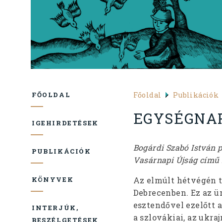
Főoldal
Publikációk
FŐOLDAL
EGYSÉGNA
IGEHIRDETÉSEK
Bogárdi Szabó István 
PUBLIKÁCIÓK
Vasárnapi Újság című
Az elmúlt hétvégén 
KÖNYVEK
Debrecenben. Ez az ün
esztendővel ezelőtt 
INTERJÚK,
a szlovákiai, az ukra
BESZÉLGETÉSEK