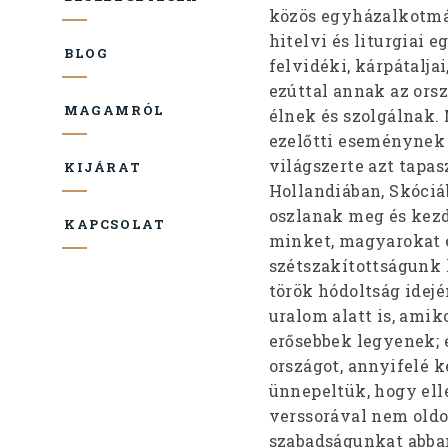
közös egyházalkotmán
hitelvi és liturgiai
BLOG
felvidéki, kárpátalj
ezúttal annak az ors
MAGAMRÓL
élnek és szolgálnak. 
ezelőtti eseménynek i
világszerte azt tapas
KIJÁRAT
Hollandiában, Skóci
oszlanak meg és kezde
KAPCSOLAT
minket, magyarokat e
szétszakítottságunk k
török hódoltság idejé
uralom alatt is, ami
erősebbek legyenek; é
országot, annyifelé k
ünnepeltük, hogy ell
verssorával nem oldo
szabadságunkat abba