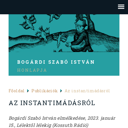
BOGÁRDI SZABÓ ISTVÁN
HONLAPJA
Főoldal
Publikációk
Az instantimádásról
AZ INSTANTIMÁDÁSRÓL
Bogárdi Szabó István elmélkedése, 2023. január
15., Lélektől lélekig (Kossuth Rádió)