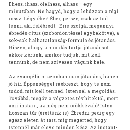
Ehess, ihass, ölelhess, alhass – egy
minutában! Ne hagyd, hogy a lehúzzon a régi
rossz. Légy éber! Éber, persze, csak az tud
lenni, aki felébredt. Erre szolgál megannyi
ébredés-rítus (szobordöntéssel egybekötve), a
sok-sok halhatatlanság-formula és jótanács.
Hiszen, ahogy a mondás tartja: jótanácsot
akkor kérünk, amikor tudjuk, mit kell
tennünk, de nem szívesen vágunk bele.
Az evangélium azonban nem jótanács, hanem
jó hír. Éppenséggel ráébreszt, hogy te nem
tudod, mit kell tenned. Istennél a megoldás.
Továbbá, megóv a végzetes tévhitektől, mert
ami instant, az még nem örökkévaló! Isten
hosszan tűr (érettünk is). Ébredni pedig egy
egész életen át tart, míg megérted, hogy
Istennél már eleve minden kész. Az instant-