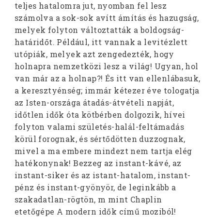
teljes hatalomra jut, nyomban fel lesz
számolva a sok-sok avítt ámítás és hazugság,
melyek folyton változtatták a boldogság-
határidőt. Például, itt vannak a levitézlett
utópiák, melyek azt zengedezték, hogy
holnapra nemzetközi lesz a világ! Ugyan, hol
van már az a holnap?! És itt van ellenlábasuk,
a keresztyénség; immár kétezer éve tologatja
az Isten-országa átadás-átvételi napját,
időtlen idők óta kötbérben dolgozik, hívei
folyton valami születés-halál-feltámadás
körül forognak, és sértődötten duzzognak,
mivel a ma embere mindezt nem tartja elég
hatékonynak! Bezzeg az instant-kávé, az
instant-siker és az istant-hatalom, instant-
pénz és instant-gyönyör, de leginkább a
szakadatlan-rögtön, m mint Chaplin
etetőgépe A modern idők című moziból!