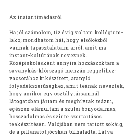
Az instantimádásról
Ha jól számolom, tíz évig voltam kollégium-
lakó; mondhatom hát, hogy elsőkézből
vannak tapasztalataim arról, amit ma
instant-kultúrának neveznek.
Középiskolásként annyira hozzászoktam a
savanykás-klórszagú menzán reggelihez-
vacsorához kikészített, aranyló
folyadékszerűséghez, amit teának neveztek,
hogy amikor egy osztálytársamnál
látogatóban jártam és meghívtak teázni,
egészen elámultam a szülei bonyodalmas,
hosszadalmas és szinte szertartásos
teakészítésén. Valójában nem tartott sokáig,
de a pillanatot jócskán túlhaladta. Látva