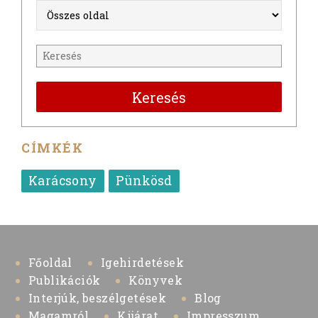
Keresés
CÍMKÉK
Karácsony
Pünkösd
Főoldal
Igehirdetések
Publikációk
Könyvek
Interjúk, beszélgetések
Blog
Magamról
Kijárat
Impresszum