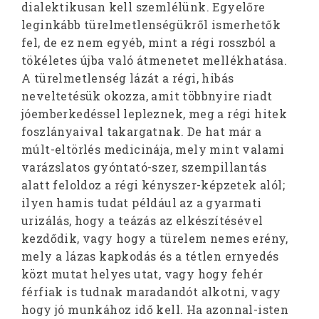
dialektikusan kell szemlélünk. Egyelőre
leginkább türelmetlenségükről ismerhetők
fel, de ez nem egyéb, mint a régi rosszból a
tökéletes újba való átmenetet mellékhatása.
A türelmetlenség lázát a régi, hibás
neveltetésük okozza, amit többnyire riadt
jóemberkedéssel lepleznek, meg a régi hitek
foszlányaival takargatnak. De hat már a
múlt-eltörlés medicinája, mely mint valami
varázslatos gyóntató-szer, szempillantás
alatt feloldoz a régi kényszer-képzetek alól;
ilyen hamis tudat például az a gyarmati
urizálás, hogy a teázás az elkészítésével
kezdődik, vagy hogy a türelem nemes erény,
mely a lázas kapkodás és a tétlen ernyedés
közt mutat helyes utat, vagy hogy fehér
férfiak is tudnak maradandót alkotni, vagy
hogy jó munkához idő kell. Ha azonnal-isten