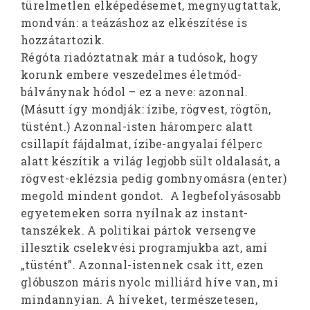
türelmetlen elképedésemet, megnyugtattak,
mondván: a teázáshoz az elkészítése is
hozzátartozik.
Régóta riadóztatnak már a tudósok, hogy
korunk embere veszedelmes életmód-
bálványnak hódol – ez a neve: azonnal.
(Másutt így mondják: ízibe, rögvest, rögtön,
tüstént.) Azonnal-isten háromperc alatt
csillapít fájdalmat, ízibe-angyalai félperc
alatt készítik a világ legjobb sült oldalasát, a
rögvest-eklézsia pedig gombnyomásra (enter)
megold mindent gondot. A legbefolyásosabb
egyetemeken sorra nyílnak az instant-
tanszékek. A politikai pártok versengve
illesztik cselekvési programjukba azt, ami
„tüstént”. Azonnal-istennek csak itt, ezen
glóbuszon máris nyolc milliárd híve van, mi
mindannyian. A híveket, természetesen,