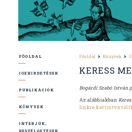
Főoldal
Könyvek
K
FŐOLDAL
KERESS ME
IGEHIRDETÉSEK
Bogárdi Szabó István pü
PUBLIKÁCIÓK
Az alábbiakban
Keres
linkre kattintva tölt
KÖNYVEK
INTERJÚK,
BESZÉLGETÉSEK