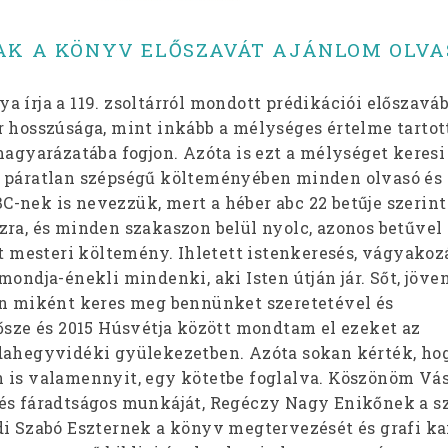
AK A KÖNYV ELŐSZAVÁT AJÁNLOM OLV
 írja a 119. zsoltárról mondott prédikációi előszavá
r hosszúsága, mint inkább a mélységes értelme tartot
magyarázatába fogjon. Azóta is ezt a mélységet keresi
a páratlan szépségű költeményében minden olvasó és
-nek is nevezzük, mert a héber abc 22 betűje szerin
zra, és minden szakaszon belül nyolc, azonos betűvel
nt mesteri költemény. Ihletett istenkeresés, vágyakoz
mondja-énekli mindenki, aki Isten útján jár. Sőt, jöve
en miként keres meg bennünket szeretetével és
 ősze és 2015 Húsvétja között mondtam el ezeket az
dahegyvidéki gyülekezetben. Azóta sokan kérték, ho
 is valamennyit, egy kötetbe foglalva. Köszönöm Vá
és fáradtságos munkáját, Regéczy Nagy Enikőnek a s
di Szabó Eszternek a könyv megtervezését és grafi ka