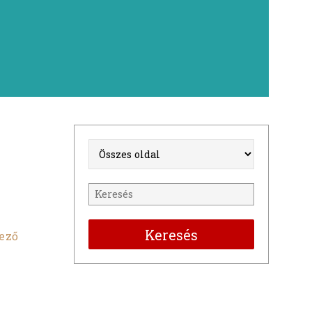
Keresés
ező