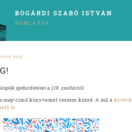
BOGÁRDI SZABÓ ISTVÁN
HONLAPJA
eress meg!
G!
spök igehirdetései a 119. zsoltárról.
s meg!
című könyvemet teszem közzé. A mű a
követk
hető le.