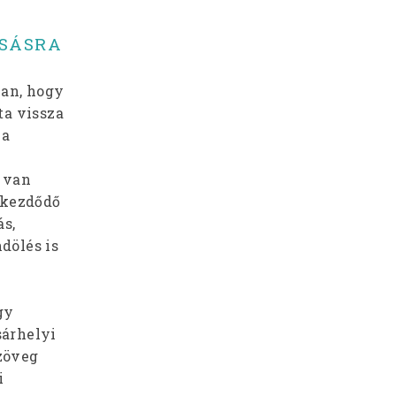
ASÁSRA
ban, hogy
ta vissza
 a
t van
 kezdődő
ás,
ndölés is
gy
sárhelyi
zöveg
i