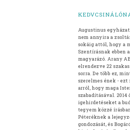
KEDVCSINÁLÓN
Augustinus egyházatya
nem annyira a zsoltá
sokáig attól, hogy a 
Szentírásnak ebben 
magyarázó. Arany ABC
elrendezve 22 szakas
sorra. De több ez, mi
szerelmes ének - ezt 
arról, hogy maga Ist
szabadításával. 2014
igehirdetéseket a bu
tegyem közzé írásban
Péteréknek a lejegyz
gondozását, és Bogár