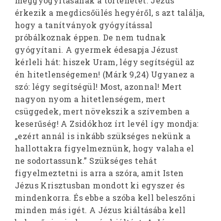
meggyógyításának a történetét. Jézus
érkezik a megdicsőülés hegyéről, s azt találja,
hogy a tanítványok gyógyítással
próbálkoznak éppen. De nem tudnak
gyógyítani. A gyermek édesapja Jézust
kérleli hát: hiszek Uram, légy segítségül az
én hitetlenségemen! (Márk 9,24) Ugyanez a
szó: légy segítségül! Most, azonnal! Mert
nagyon nyom a hitetlenségem, mert
csüggedek, mert növekszik a szívemben a
keserűség! A Zsidókhoz írt levél így mondja:
„ezért annál is inkább szükséges nekünk a
hallottakra figyelmeznünk, hogy valaha el
ne sodortassunk.” Szükséges tehát
figyelmeztetni is arra a szóra, amit Isten
Jézus Krisztusban mondott ki egyszer és
mindenkorra. És ebbe a szóba kell beleszőni
minden más igét. A Jézus kiáltásába kell