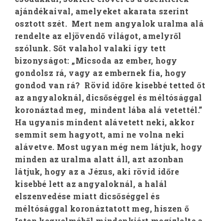
ajándékaival, amelyeket akarata szerint
osztott szét. Mert nem angyalok uralma alá
rendelte az eljövendő világot, amelyről
szólunk. Sőt valahol valaki így tett
bizonyságot: „Micsoda az ember, hogy
gondolsz rá, vagy az embernek fia, hogy
gondod van rá? Rövid időre kisebbé tetted őt
az angyaloknál, dicsőséggel és méltósággal
koronáztad meg, mindent lába alá vetettél.”
Ha ugyanis mindent alávetett neki, akkor
semmit sem hagyott, ami ne volna neki
alávetve. Most ugyan még nem látjuk, hogy
minden az uralma alatt áll, azt azonban
látjuk, hogy az a Jézus, aki rövid időre
kisebbé lett az angyaloknál, a halál
elszenvedése miatt dicsőséggel és
méltósággal koronáztatott meg, hiszen ő
Isten kegyelméből mindenkiért megízlelte a