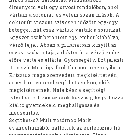
élményem volt egy orvosi rendelőben, ahol
vártam a soromat, és velem sokan mások. A
doktor úr viszont szívesen időzött egy-egy
beteggel, hát csak vártuk-vártuk a sorunkat.
Egyszer csak berontott egy ember kiabálva,
vérző fejjel. Abban a pillanatban kinyílt az
orvosi szoba ajtaja, a doktor úr a vérző embert
előre vette és ellátta. Gyorssegély. Ezt jelenti
itt a szó. Most így fordíthatom: amennyiben
Krisztus maga szenvedett megkísértetvén,
annyiban azonnal segíthet azokon, akik
megkísértetnek. Nála kész a segítség!
Istenben ott van az örök készség, hogy hozzá
kiáltó gyermekeid meghallgassa és
megsegítse.
Segíthet-e? Múlt vasárnap Márk
evangéliumából hallottuk az epilepsziás fiú