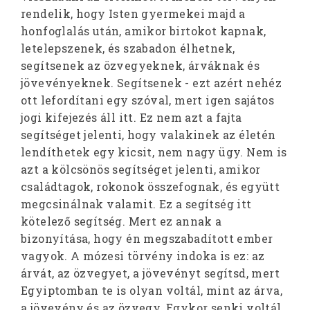
rendelik, hogy Isten gyermekei majd a
honfoglalás után, amikor birtokot kapnak,
letelepszenek, és szabadon élhetnek,
segítsenek az özvegyeknek, árváknak és
jövevényeknek. Segítsenek - ezt azért nehéz
ott lefordítani egy szóval, mert igen sajátos
jogi kifejezés áll itt. Ez nem azt a fajta
segítséget jelenti, hogy valakinek az életén
lendíthetek egy kicsit, nem nagy ügy. Nem is
azt a kölcsönös segítséget jelenti, amikor
családtagok, rokonok összefognak, és együtt
megcsinálnak valamit. Ez a segítség itt
kötelező segítség. Mert ez annak a
bizonyítása, hogy én megszabadított ember
vagyok. A mózesi törvény indoka is ez: az
árvát, az özvegyet, a jövevényt segítsd, mert
Egyiptomban te is olyan voltál, mint az árva,
a jövevény és az özvegy. Egykor senki voltál,