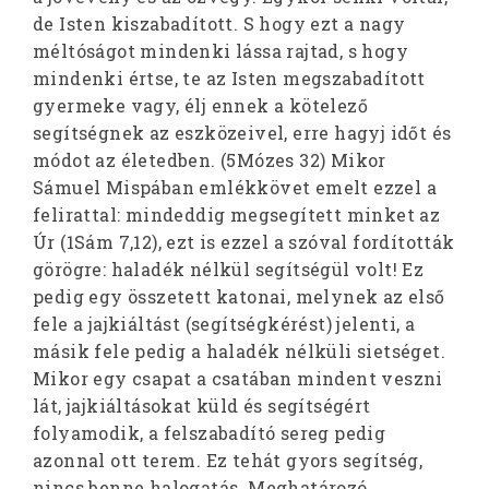
de Isten kiszabadított. S hogy ezt a nagy
méltóságot mindenki lássa rajtad, s hogy
mindenki értse, te az Isten megszabadított
gyermeke vagy, élj ennek a kötelező
segítségnek az eszközeivel, erre hagyj időt és
módot az életedben. (5Mózes 32) Mikor
Sámuel Mispában emlékkövet emelt ezzel a
felirattal: mindeddig megsegített minket az
Úr (1Sám 7,12), ezt is ezzel a szóval fordították
görögre: haladék nélkül segítségül volt! Ez
pedig egy összetett katonai, melynek az első
fele a jajkiáltást (segítségkérést) jelenti, a
másik fele pedig a haladék nélküli sietséget.
Mikor egy csapat a csatában mindent veszni
lát, jajkiáltásokat küld és segítségért
folyamodik, a felszabadító sereg pedig
azonnal ott terem. Ez tehát gyors segítség,
nincs benne halogatás. Meghatározó