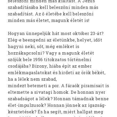
beleszőni minden más kiáltást. A Jézus
szabadításába kell beleszőni minden más
szabadítást. Az ő életébe kell beleszőni
minden más életet, magunk életét is!
Hogyan ünnepeljük hát most október 23-át?
Elég-e beengedni az életünkbe, helyet, időt
hagyni neki, sőt, még emléket is
hozzákapcsolni? Vagy a magunk életét
szőjük bele 1956 titokzatos történelmi
csodájába? Bizony, hiába épít az ember
emlékmagaslatokat és hirdeti az örök békét,
ha a lélek nem szabad,
mindezt betemeti a por. A fáraók piramisait is
eltemette a sivatagi homok. De honnan nyer
szabadságot a lélek? Honnan támadnak benne
élet-impulzusok? Honnan jönnek az igazság-
késztetések? És ha segít, miért hallgat meg