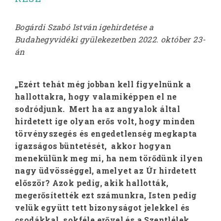
Bogárdi Szabó István igehirdetése a
Budahegyvidéki gyülekezetben 2022. október 23-
án
„Ezért tehát még jobban kell figyelnünk a
hallottakra, hogy valamiképpen el ne
sodródjunk. Mert ha az angyalok által
hirdetett ige olyan erős volt, hogy minden
törvényszegés és engedetlenség megkapta
igazságos büntetését, akkor hogyan
menekülünk meg mi, ha nem törődünk ilyen
nagy üdvösséggel, amelyet az Úr hirdetett
először? Azok pedig, akik hallották,
megerősítették ezt számunkra, Isten pedig
velük együtt tett bizonyságot jelekkel és
csodákkal, sokféle erővel és a Szentlélek