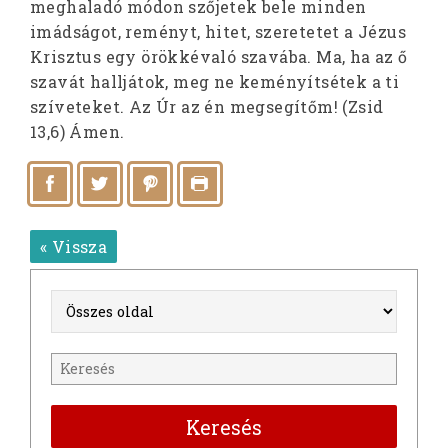
meghaladó módon szőjetek bele minden
imádságot, reményt, hitet, szeretetet a Jézus
Krisztus egy örökkévaló szavába. Ma, ha az ő
szavát halljátok, meg ne keményítsétek a ti
szíveteket. Az Úr az én megsegítőm! (Zsid
13,6) Ámen.
« Vissza
Keresés