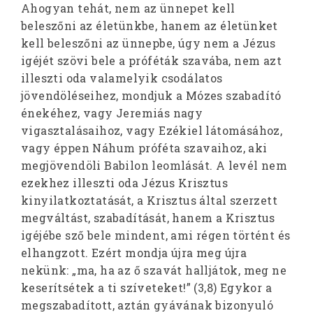
Ahogyan tehát, nem az ünnepet kell
beleszőni az életünkbe, hanem az életünket
kell beleszőni az ünnepbe, úgy nem a Jézus
igéjét szövi bele a próféták szavába, nem azt
illeszti oda valamelyik csodálatos
jövendöléseihez, mondjuk a Mózes szabadító
énekéhez, vagy Jeremiás nagy
vigasztalásaihoz, vagy Ezékiel látomásához,
vagy éppen Náhum próféta szavaihoz, aki
megjövendöli Babilon leomlását. A levél nem
ezekhez illeszti oda Jézus Krisztus
kinyilatkoztatását, a Krisztus által szerzett
megváltást, szabadítását, hanem a Krisztus
igéjébe sző bele mindent, ami régen történt és
elhangzott. Ezért mondja újra meg újra
nekünk: „ma, ha az ő szavát halljátok, meg ne
keserítsétek a ti szíveteket!” (3,8) Egykor a
megszabadított, aztán gyávának bizonyuló