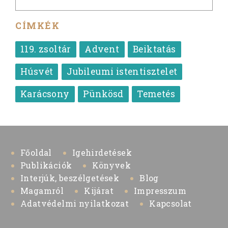
CÍMKÉK
119. zsoltár
Advent
Beiktatás
Húsvét
Jubileumi istentisztelet
Karácsony
Pünkösd
Temetés
Főoldal
Igehirdetések
Publikációk
Könyvek
Interjúk, beszélgetések
Blog
Magamról
Kijárat
Impresszum
Adatvédelmi nyilatkozat
Kapcsolat