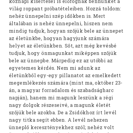
köznapi kísértései is előfognak bennünket a
világ roppant próbatételeiben. Hozzá toldom:
nehéz ünnepelni szép időkben is. Mert
általában is nehéz ünnepelni, hiszen nem
mindig tudjuk, hogyan szőjük bele az ünnepet
az életünkbe, hogyan hagyjunk számára
helyet az életünkben. Sőt, azt még kevésbé
tudjuk, hogy önmagunkat miképpen szőjük
bele az ünnepbe. Márpedig ez az utóbbi az
egyetemes kérdés. Nem mi adunk az
életünkből egy-egy pillanatot az emelkedett
megemlékezés számára (mint ma, október 23-
án, a magyar forradalom és szabadságharc
napján), hanem mi magunk leszünk a régi
nagy dolgok részeseivé, a magunk életét
szőjük bele azokba. De a Zsidókhoz írt levél
nagy titka segít ebben. A levél nehezen
ünneplő keresztényekhez szól; nehéz volt