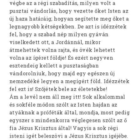
végbe az a régi szabadítás, milyen volt a
pusztai vándorlás, hogy vezette őket Isten az
új haza határáig; hogyan segítette meg őket a
legnagyobb kétségekben. De azt is idézzétek
fel, hogy a szabad nép milyen gyáván
viselkedett ott, a Jordánnál, mikor
átmehettek volna rajta, és övék lehetett
volna az ígéret földje! És ezért negyven
esztendeig kellett a pusztaságban
vándorolniuk, hogy majd egy egészen új
nemzedéké legyen a megígért föld. Idézzétek
fel ezt is! Szőjétek bele az életetekbe!
Ám a levél nem áll meg itt! Sok alkalommal
és sokféle módon szólt az Isten hajdan az
atyáknak a próféták által, mondja, most pedig
egyszer s mindenkorra véglegesen szólt az ő
fia Jézus Krisztus által! Vagyis a sok régi
isteni igét beleszövi a Jézus Krisztus igéjébe.