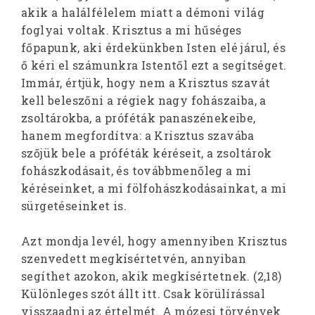
akik a halálfélelem miatt a démoni világ
foglyai voltak. Krisztus a mi hűséges
főpapunk, aki érdekünkben Isten elé járul, és
ő kéri el számunkra Istentől ezt a segítséget.
Immár, értjük, hogy nem a Krisztus szavát
kell beleszőni a régiek nagy fohászaiba, a
zsoltárokba, a próféták panaszénekeibe,
hanem megfordítva: a Krisztus szavába
szőjük bele a próféták kéréseit, a zsoltárok
fohászkodásait, és továbbmenőleg a mi
kéréseinket, a mi fölfohászkodásainkat, a mi
sürgetéseinket is.
Azt mondja levél, hogy amennyiben Krisztus
szenvedett megkísértetvén, annyiban
segíthet azokon, akik megkísértetnek. (2,18)
Különleges szót állt itt. Csak körülírással
visszaadni az értelmét. A mózesi törvények