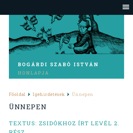
BOGÁRDI SZABÓ ISTVÁN
HONLAPJA
Főoldal
Igehirdetések
Ünnepen
ÜNNEPEN
TEXTUS: ZSIDÓKHOZ ÍRT LEVÉL 2.
RÉSZ