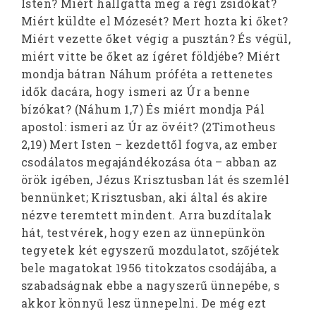
Isten? Miért hallgatta meg a régi zsidókat?
Miért küldte el Mózesét? Mert hozta ki őket?
Miért vezette őket végig a pusztán? És végül,
miért vitte be őket az ígéret földjébe? Miért
mondja bátran Náhum próféta a rettenetes
idők dacára, hogy ismeri az Úr a benne
bízókat? (Náhum 1,7) És miért mondja Pál
apostol: ismeri az Úr az övéit? (2Timotheus
2,19) Mert Isten – kezdettől fogva, az ember
csodálatos megajándékozása óta – abban az
örök igében, Jézus Krisztusban lát és szemlél
bennünket; Krisztusban, aki által és akire
nézve teremtett mindent. Arra buzdítalak
hát, testvérek, hogy ezen az ünnepünkön
tegyetek két egyszerű mozdulatot, szőjétek
bele magatokat 1956 titokzatos csodájába, a
szabadságnak ebbe a nagyszerű ünnepébe, s
akkor könnyű lesz ünnepelni. De még ezt