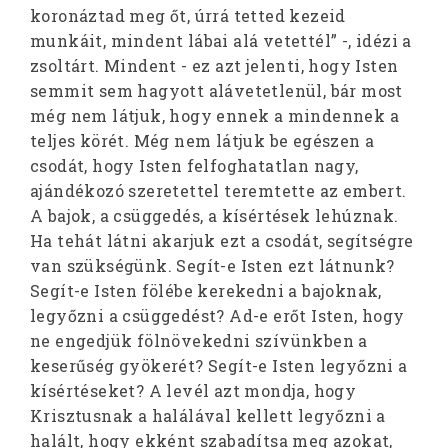
koronáztad meg őt, úrrá tetted kezeid
munkáit, mindent lábai alá vetettél” -, idézi a
zsoltárt. Mindent - ez azt jelenti, hogy Isten
semmit sem hagyott alávetetlenül, bár most
még nem látjuk, hogy ennek a mindennek a
teljes körét. Még nem látjuk be egészen a
csodát, hogy Isten felfoghatatlan nagy,
ajándékozó szeretettel teremtette az embert.
A bajok, a csüggedés, a kísértések lehúznak.
Ha tehát látni akarjuk ezt a csodát, segítségre
van szükségünk. Segít-e Isten ezt látnunk?
Segít-e Isten fölébe kerekedni a bajoknak,
legyőzni a csüggedést? Ad-e erőt Isten, hogy
ne engedjük fölnövekedni szívünkben a
keserűség gyökerét? Segít-e Isten legyőzni a
kísértéseket? A levél azt mondja, hogy
Krisztusnak a halálával kellett legyőzni a
halált, hogy ekként szabadítsa meg azokat,