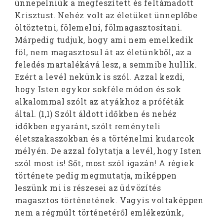
ünnepelniük a megfeszített és feltámadott
Krisztust. Nehéz volt az életüket ünneplőbe
öltöztetni, fölemelni, fölmagasztosítani.
Márpedig tudjuk, hogy ami nem emelkedik
föl, nem magasztosul át az életünkből, az a
feledés martalékává lesz, a semmibe hullik.
Ezért a levél nekünk is szól. Azzal kezdi,
hogy Isten egykor sokféle módon és sok
alkalommal szólt az atyákhoz a próféták
által. (1,1) Szólt áldott időkben és nehéz
időkben egyaránt, szólt reményteli
életszakaszokban és a történelmi kudarcok
mélyén. De azzal folytatja a levél, hogy Isten
szól most is! Sőt, most szól igazán! A régiek
története pedig megmutatja, miképpen
leszünk mi is részesei az üdvözítés
magasztos történetének. Vagyis voltaképpen
nem a régmúlt történetéről emlékezünk,