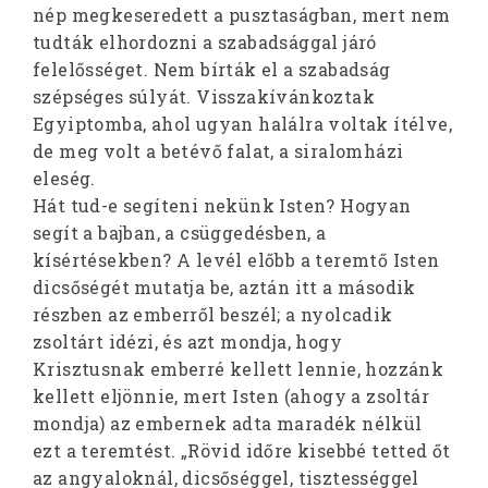
nép megkeseredett a pusztaságban, mert nem
tudták elhordozni a szabadsággal járó
felelősséget. Nem bírták el a szabadság
szépséges súlyát. Visszakívánkoztak
Egyiptomba, ahol ugyan halálra voltak ítélve,
de meg volt a betévő falat, a siralomházi
eleség.
Hát tud-e segíteni nekünk Isten? Hogyan
segít a bajban, a csüggedésben, a
kísértésekben? A levél előbb a teremtő Isten
dicsőségét mutatja be, aztán itt a második
részben az emberről beszél; a nyolcadik
zsoltárt idézi, és azt mondja, hogy
Krisztusnak emberré kellett lennie, hozzánk
kellett eljönnie, mert Isten (ahogy a zsoltár
mondja) az embernek adta maradék nélkül
ezt a teremtést. „Rövid időre kisebbé tetted őt
az angyaloknál, dicsőséggel, tisztességgel