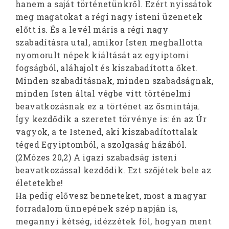
hanem a saját történetünkről. Ezért nyissátok
meg magatokat a régi nagy isteni üzenetek
előtt is. És a levél máris a régi nagy
szabadításra utal, amikor Isten meghallotta
nyomorult népek kiáltását az egyiptomi
fogságból, aláhajolt és kiszabadította őket.
Minden szabadításnak, minden szabadságnak,
minden Isten által végbe vitt történelmi
beavatkozásnak ez a történet az ősmintája.
Így kezdődik a szeretet törvénye is: én az Úr
vagyok, a te Istened, aki kiszabadítottalak
téged Egyiptomból, a szolgaság házából.
(2Mózes 20,2) A igazi szabadság isteni
beavatkozással kezdődik. Ezt szőjétek bele az
életetekbe!
Ha pedig elővesz benneteket, most a magyar
forradalom ünnepének szép napján is,
megannyi kétség, idézzétek föl, hogyan ment