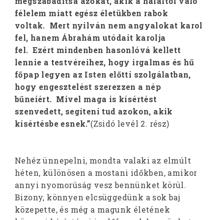
megszabadítsa azokat, akik a haláltól való
félelem miatt egész életükben rabok
voltak. Mert nyilván nem angyalokat karol
fel, hanem Ábrahám utódait karolja
fel. Ezért mindenben hasonlóvá kellett
lennie a testvéreihez, hogy irgalmas és hű
főpap legyen az Isten előtti szolgálatban,
hogy engesztelést szerezzen a nép
bűneiért. Mivel maga is kísértést
szenvedett, segíteni tud azokon, akik
kísértésbe esnek.”
(Zsidó levél 2. rész)
Nehéz ünnepelni, mondta valaki az elmúlt
héten, különösen a mostani időkben, amikor
annyi nyomorúság vesz bennünket körül.
Bizony, könnyen elcsüggedünk a sok baj
közepette, és még a magunk életének