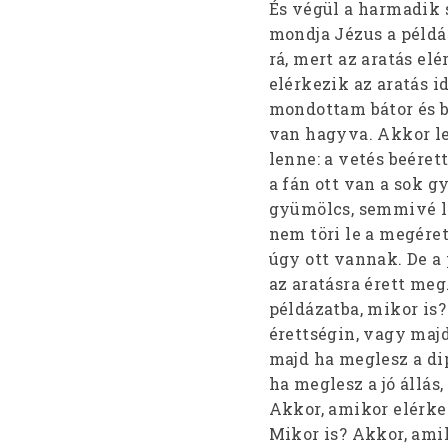
És végül a harmadik s
mondja Jézus a példáz
rá, mert az aratás elé
elérkezik az aratás i
mondottam bátor és b
van hagyva. Akkor le
lenne: a vetés beéret
a fán ott van a sok g
gyümölcs, semmivé le
nem töri le a megére
úgy ott vannak. De a
az aratásra érett me
példázatba, mikor is
érettségin, vagy maj
majd ha meglesz a d
ha meglesz a jó állás
Akkor, amikor elérkez
Mikor is? Akkor, amik