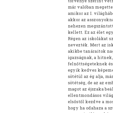
törvénye szerint vetn
már valóban megette a
amikor az I. világháb
akkor az asszonyokna
nehezen megszántott 
kellett. Ez az élet e
Régen az iskolákat 
nevezték. Mert az isk
akikbe tanáraitok na
igazságnak, a hitnek,
felnőttségeteknek és
egyik kedves képeme
sötétül az ég alja, m
sötétség, de az az em
magot az éjszaka beál
ellentmondásos világ
elsőstől kezdve a mos
hogy ha odahaza a sz