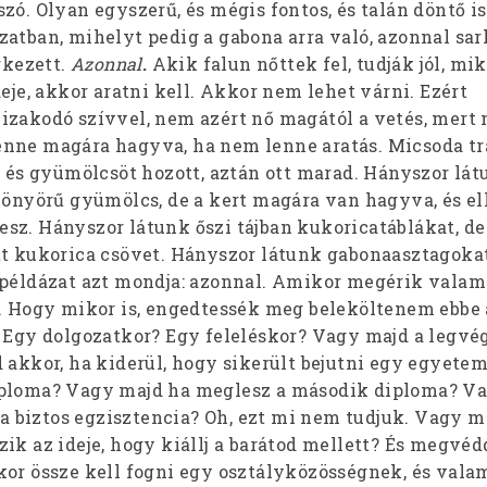
zó. Olyan egyszerű, és mégis fontos, és talán döntő is
atban, mihelyt pedig a gabona arra való, azonnal sarl
rkezett.
Azonnal
.
Akik falun nőttek fel, tudják jól, mi
deje, akkor aratni kell. Akkor nem lehet várni. Ezért
izakodó szívvel, nem azért nő magától a vetés, mert
nne magára hagyva, ha nem lenne aratás. Micsoda tr
t és gyümölcsöt hozott, aztán ott marad. Hányszor látu
yönyörű gyümölcs, de a kert magára van hagyva, és el
sz. Hányszor látunk őszi tájban kukoricatáblákat, de
tt kukorica csövet. Hányszor látunk gabonaasztagokat
 példázat azt mondja: azonnal. Amikor megérik valam
g. Hogy mikor is, engedtessék meg beleköltenem ebbe 
? Egy dolgozatkor? Egy feleléskor? Vagy majd a legvé
d akkor, ha kiderül, hogy sikerült bejutni egy egyete
iploma? Vagy majd ha meglesz a második diploma? Va
, a biztos egzisztencia? Oh, ezt mi nem tudjuk. Vagy m
ik az ideje, hogy kiállj a barátod mellett? És megvéd
or össze kell fogni egy osztályközösségnek, és valam