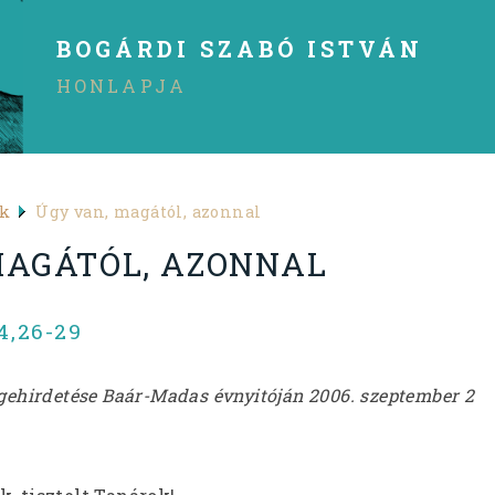
BOGÁRDI SZABÓ ISTVÁN
HONLAPJA
ek
Úgy van, magától, azonnal
MAGÁTÓL, AZONNAL
,26-29
igehirdetése Baár-Madas évnyitóján 2006. szeptember 2