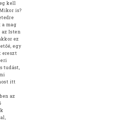
eg kell
Mikor is?
etedre
t a mag
 az Isten
akkor ez
etőé, egy
 ereszt
eri
s tudást,
 mi
ost itt
bben az
ő
ek
al,