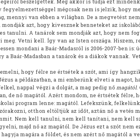
égeiről beszélgettek. Még akkor is tudja ezt mindenki
y fegyelmezettséggel mégcsak nem is jelzik, hogy m
ág, mennyi van ebben a világban. De a megvetést ne
m mondják azt, hogy kivesznek benneteket az iskolábó
 tanulni. A tanárok sem mondják azt, hogy nem fo
i meg. Vetni kell. Így van az Isten országa. Hiszem,
essen mondani a Baár-Madasról is 2006-2007-ben is: 
ogy a Baár-Madasban a tanárok és a diákok vannak. Vet
emelni, hogy félre ne értsétek a szót, ami így hangzi
ézus a példázatban, a mi emberünk elveti a magot, 
felkel, nappal végzi a dolgát, a mag pedig nő
magától
.
an, de nő magától. Azért mondom, ne értsétek félre, 
skolai program lenne: magától. Lefekszünk, felkelünk
órakozni, otthon eltöltjük az időt, aztán nő a vetés m
mmit. Nem kell tanulni, nem kell tanítani, nem kell 
gyelni, majd nő az magától. De Jézus ezt a szót nem e
hagyja magára a földet, és nem azért nő magától a ve