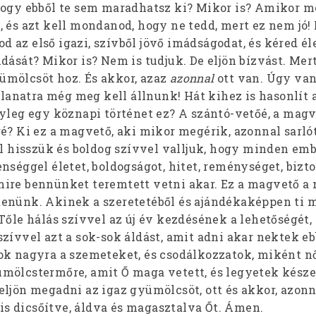
hogy ebből te sem maradhatsz ki? Mikor is? Amikor m
 és azt kell mondanod, hogy ne tedd, mert ez nem jó! 
 az első igazi, szívből jövő imádságodat, és kéred él
dását? Mikor is? Nem is tudjuk. De eljön bízvást. Mer
mölcsöt hoz. És akkor, azaz
azonnal
ott van. Úgy van
illanatra még meg kell állnunk! Hát kihez is hasonlít 
nyleg egy köznapi történet ez? A szántó-vetőé, a magv
é? Ki ez a magvető, aki mikor megérik, azonnal sarlót
ől hisszük és boldog szívvel valljuk, hogy minden emb
nséggel életet, boldogságot, hitet, reménységet, bizto
ire bennünket teremtett vetni akar. Ez a magvető a
enünk. Akinek a szeretetéből és ajándékaképpen ti m
Tőle hálás szívvel az új év kezdésének a lehetőségét,
zívvel azt a sok-sok áldást, amit adni akar nektek e
ok nagyra a szemeteket, és csodálkozzatok, miként n
mölcstermőre, amit Ő maga vetett, és legyetek kész
ljön megadni az igaz gyümölcsöt, ott és akkor, azonn
l is dicsőítve, áldva és magasztalva Őt. Ámen.