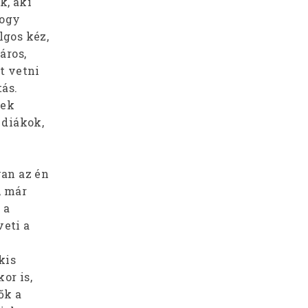
k, aki
hogy
lgos kéz,
áros,
t vetni
tás.
nek
 diákok,
yan az én
, már
 a
veti a
kis
or is,
ők a