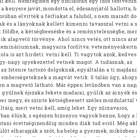
i kell. Nemrégiben egy bibliaórán egy idős testvérün
 kenyere javát, mondotta el, édesanyjától hallotta, 
orúban elvitték a férfiakat a faluból, s nem maradt do
k és a lányoknak kellett kimenni tavasszal vetni a s
földbe, a kétségbeesésbe és a reménytelenségbe, mer
gyik alapvető törvénye. Ahol nincs vetés, ott nincs ara
szemináriumnak, magyarra fordítva: veteményeskert
ola is azt hirdeti: vetni kell. Ti vagytok azok, kedves
gy-nagy igyekezettel vetnek magot. A tudásnak, az
 az Istenre tartozó dolgoknak, egyáltalán a ti majdani
 emberségeteknek a magvát vetik. S talán úgy, ahog
n a magvető látható. Már éppen letűnőben van a nap
ár gyűlnek éjszaka fekete madarai, gyűlik az árnyék és
ber megy, és szinte kétségbeesett széles mozdulattal 
ltáig, mert vetni kell, amíg lehet. Egy zűrzavaros,
ban élünk, s egészen bizonyos vagyok benne, hogy a 
tani érettségizendőig minden diák tud erről. Még akk
ülőt elharapják a szót, ha belép a gyermek, miközben 