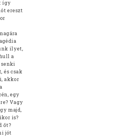
: így
ót ereszt
kor
 magára
agédia
nk ilyet,
hull a
 senki
, és csak
i, akkor
a
gén, egy
mre? Vagy
gy majd,
ikor is?
d őt?
i jót