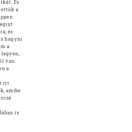
tkát. És
tettük a
éppen
egint
a, és
És hagyni
em a
 legyen,
ől van.
en a
 itt
ak, amibe
lccsé
lában is