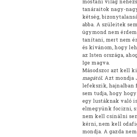
mostani világ nehézs
tanáraitok nagy-nag
kétség, bizonytalans
abba. A szüleitek se
úgymond nem érdemes
tanítani, mert nem ér
és kívánom, hogy leh
az Isten országa, ah
Ige magva.
Másodszor azt kell ki
magától
.
Azt mondja J
lefekszik, hajnalban 
sem tudja, hogy hogy
egy lustáknak való i
elmegyünk focizni, sz
nem kell csinálni se
kérni, nem kell odafi
mondja. A gazda nem 