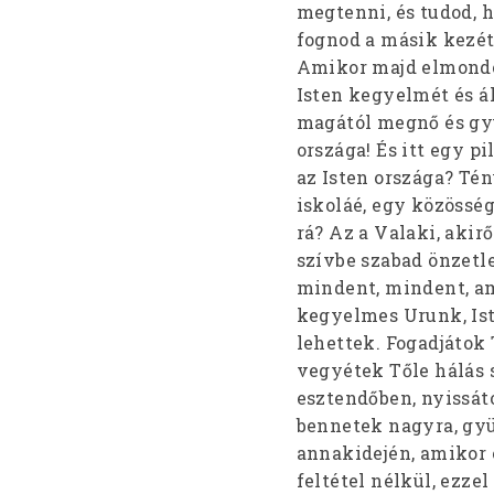
megtenni, és tudod, 
fognod a másik kezét,
Amikor majd elmondod
Isten kegyelmét és ál
magától megnő és gyü
országa! És itt egy p
az Isten országa? Té
iskoláé, egy közösség
rá? Az a Valaki, akir
szívbe szabad önzetle
mindent, mindent, am
kegyelmes Urunk, Ist
lehettek. Fogadjátok 
vegyétek Tőle hálás s
esztendőben, nyissát
bennetek nagyra, gyü
annakidején, amikor e
feltétel nélkül, ezze