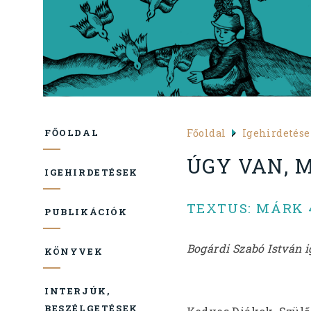
Főoldal
Igehirdetés
FŐOLDAL
ÚGY VAN, 
IGEHIRDETÉSEK
TEXTUS: MÁRK 4
PUBLIKÁCIÓK
Bogárdi Szabó István 
KÖNYVEK
INTERJÚK,
BESZÉLGETÉSEK