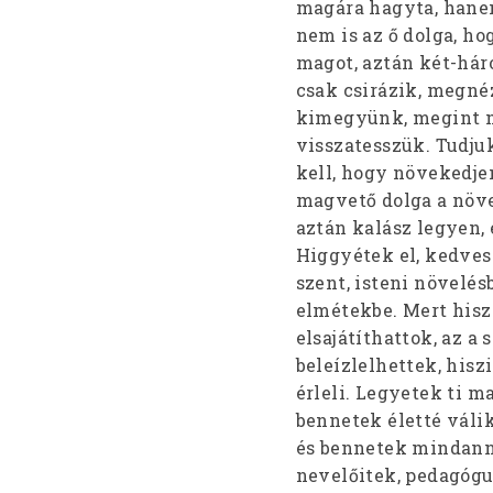
magára hagyta, hanem
nem is az ő dolga, ho
magot, aztán két-há
csak csirázik, megné
kimegyünk, megint me
visszatesszük. Tudjuk
kell, hogy növekedje
magvető dolga a növe
aztán kalász legyen, 
Higgyétek el, kedves 
szent, isteni növelés
elmétekbe. Mert hiszik
elsajátíthattok, az a 
beleízlelhettek, his
érleli. Legyetek ti m
bennetek életté válik
és bennetek mindanny
nevelőitek, pedagógus