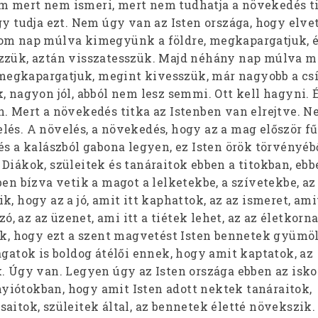
 mert nem ismeri, mert nem tudhatja a növekedés ti
gy tudja ezt. Nem úgy van az Isten országa, hogy elve
rom nap múlva kimegyünk a földre, megkapargatjuk, 
zzük, aztán visszatesszük. Majd néhány nap múlva m
gkapargatjuk, megint kivesszük, már nagyobb a csír
, nagyon jól, abból nem lesz semmi. Ott kell hagyni. 
n. Mert a növekedés titka az Istenben van elrejtve. N
lés. A növelés, a növekedés, hogy az a mag először fű
és a kalászból gabona legyen, ez Isten örök törvényéb
Diákok, szüleitek és tanáraitok ebben a titokban, ebb
ben bízva vetik a magot a lelketekbe, a szívetekbe, az
, hogy az a jó, amit itt kaphattok, az az ismeret, amit
szó, az az üzenet, ami itt a tiétek lehet, az az életkorn
zik, hogy ezt a szent magvetést Isten bennetek gyümö
agatok is boldog átélői ennek, hogy amit kaptatok, az
. Úgy van. Legyen úgy az Isten országa ebben az isko
iótokban, hogy amit Isten adott nektek tanáraitok,
aitok, szüleitek által, az bennetek életté növekszik.