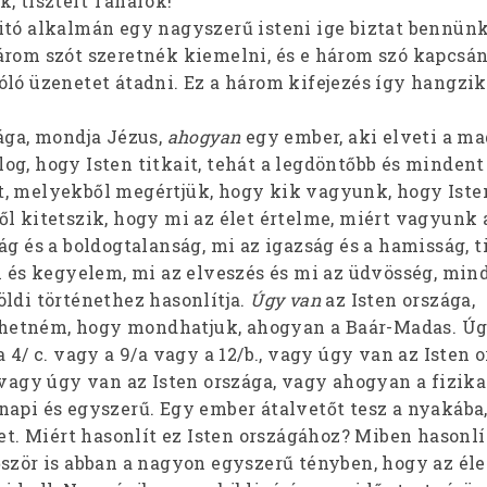
, tisztelt Tanárok!
itó alkalmán egy nagyszerű isteni ige biztat bennünk
árom szót szeretnék kiemelni, és e három szó kapcsán
óló üzenetet átadni. Ez a három kifejezés így hangzik
ága, mondja Jézus,
ahogyan
egy ember, aki elveti a ma
og, hogy Isten titkait, tehát a legdöntőbb és mindent
t, melyekből megértjük, hogy kik vagyunk, hogy Ist
ől kitetszik, hogy mi az élet értelme, miért vagyunk 
ág és a boldogtalanság, mi az igazság és a hamisság, t
űn és kegyelem, mi az elveszés és mi az üdvösség, min
ldi történethez hasonlítja.
Úgy van
az Isten országa,
etném, hogy mondhatjuk, ahogyan a Baár-Madas. Ú
 4/ c. vagy a 9/a vagy a 12/b., vagy úgy van az Isten o
 vagy úgy van az Isten országa, vagy ahogyan a fizika
napi és egyszerű. Egy ember átalvetőt tesz a nyakáb
vet. Miért hasonlít ez Isten országához? Miben hasonlí
őször is abban a nagyon egyszerű tényben, hogy az éle