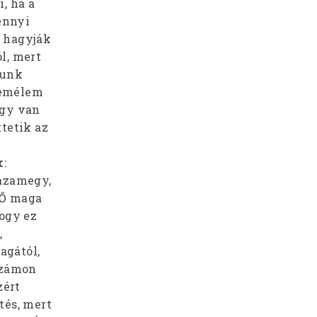
, ha a
ennyi
m hagyják
l, mert
gunk
 remélem
úgy van
tetik az
k:
hazamegy,
 Ő maga
hogy ez
,
agától,
számon
zért
tés, mert