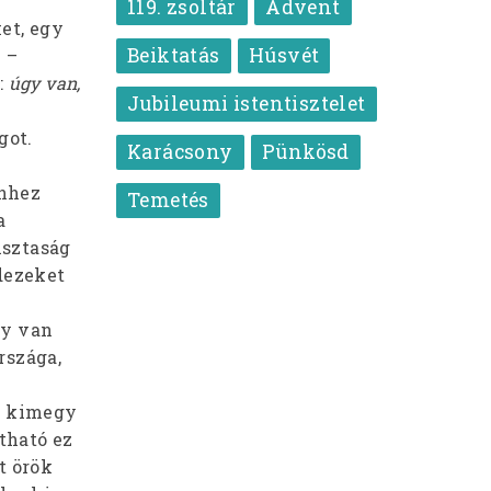
119. zsoltár
Advent
et, egy
Beiktatás
Húsvét
 –
:
úgy van,
Jubileumi istentisztelet
got.
Karácsony
Pünkösd
enhez
Temetés
a
isztaság
dezeket
gy van
rszága,
a, kimegy
tható ez
t örök