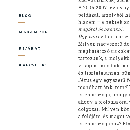
Kedves Diákok, Szülők
A 2006-2007. év évny
példázat, amelyből h
BLOG
hiszem – a nektek sz
magától és azonnal
.
MAGAMRÓL
Úgy van
az Isten orsz
Milyen nagyszerű dol
KIJÁRAT
meghatározó titkoka
tartozunk, s melyekb
világon, mi a boldogs
KAPCSOLAT
és tisztátalanság, b
Jézus egy egyszerű fö
mondhatnánk, remélh
Isten országa, ahogy a
ahogy a biológia óra,
dolgozat. Milyen köz
a földjére, és magot 
Isten országához? El