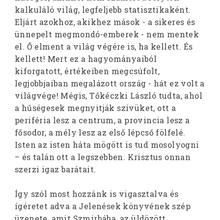
kalkuláló világ, legfeljebb statisztikaként.
Eljárt azokhoz, akikhez mások - a sikeres és
ünnepelt megmondó-emberek - nem mentek
el. Ő elment a világ végére is, ha kellett. És
kellett! Mert ez a hagyományaiból
kiforgatott, értékeiben megcsúfolt,
legjobbjaiban megalázott ország - hát ez volt a
világvége! Mégis, Tőkéczki László tudta, ahol
a hűségesek megnyitják szívüket, ott a
periféria lesz a centrum, a provincia lesz a
fősodor, a mély lesz az első lépcső fölfelé.
Isten az isten háta mögött is tud mosolyogni
– és talán ott a legszebben. Krisztus onnan
szerzi igaz barátait.
Így szól most hozzánk is vigasztalva és
ígéretet adva a Jelenések könyvének szép
üzenete, amit Szmirbába, az üldözött