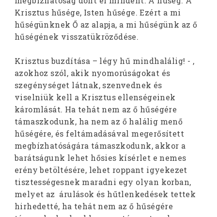
megbízhatóság dönt el mindent. A hűség. A
Krisztus hűsége, Isten hűsége. Ezért a mi
hűségünknek Ő az alapja, a mi hűségünk az ő
hűségének visszatükröződése.
Krisztus buzdítása – légy hű mindhalálig! - ,
azokhoz szól, akik nyomorúságokat és
szegénységet látnak, szenvednek és
viselniük kell a Krisztus ellenségeinek
káromlását. Ha tehát nem az ő hűségére
támaszkodunk, ha nem az ő halálig menő
hűségére, és feltámadásával megerősített
megbízhatóságára támaszkodunk, akkor a
barátságunk lehet hősies kísérlet e nemes
erény betöltésére, lehet roppant igyekezet
tisztességesnek maradni egy olyan korban,
melyet az árulások és hűtlenkedések tettek
hirhedetté, ha tehát nem az ő hűségére