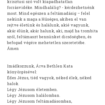
krisztusi szó volt kiapadhatatlan
forrásvidéke. Mindhalálig? - kérdezhetnénk
most. Mind egészen a feltámadásig – felel
nekünk a maga a Hűséges, akiben el van
rejtve életünk és halálunk, akié vagyunk,
akár élünk, akár halunk, aki, majd ha trombita
szól, feltámaszt bennünket dicsőségben, és
befogad végére mehetetlen szeretetébe.
Ámen
Imádkozzunk, Árva Bethlen Kata
könyörgésével:
Édes Jézus, tiéd vagyok, néked élek, néked
halok.
Légy Jézusom életemben.
Légy Jézusom halálomban.
Légy Jézusom feltámadásomban,