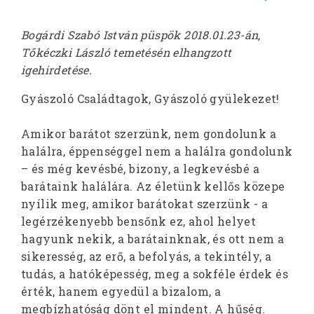
Bogárdi Szabó István püspök 2018.01.23-án,
Tőkéczki László temetésén elhangzott
igehirdetése.
Gyászoló Családtagok, Gyászoló gyülekezet!
Amikor barátot szerzünk, nem gondolunk a
halálra, éppenséggel nem a halálra gondolunk
– és még kevésbé, bizony, a legkevésbé a
barátaink halálára. Az életünk kellős közepe
nyílik meg, amikor barátokat szerzünk - a
legérzékenyebb bensőnk ez, ahol helyet
hagyunk nekik, a barátainknak, és ott nem a
sikeresség, az erő, a befolyás, a tekintély, a
tudás, a hatóképesség, meg a sokféle érdek és
érték, hanem egyedül a bizalom, a
megbízhatóság dönt el mindent. A hűség.