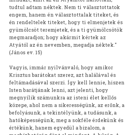
tudtul adtam néktek. Nem ti választottatok
engem, hanem én választottalak titeket, és
én rendeltelek titeket, hogy ti elmenjetek és
gyümölcsöt teremjetek, és a ti gyümölcsötök
megmaradjon; hogy akármit kértek az
Atyától az én nevemben, megadja néktek."
(János ev. 15)
Vagyis, immár nyilvánvaló, hogy amikor
Krisztus barátokat szerez, azt halálával és
feltámadásával szerzi. Így kell lennie, hiszen
Isten barátjának lenni, azt jelenti, hogy
megnyílik számunkra az isteni élet kellős
közepe, ahol nem a sikerességünk, az erőnk, a
befolyásunk, a tekintélyünk, a tudásunk, a
hatóképességünk, meg a sokféle érdekünk és
értékünk, hanem egyedül a bizalom, a