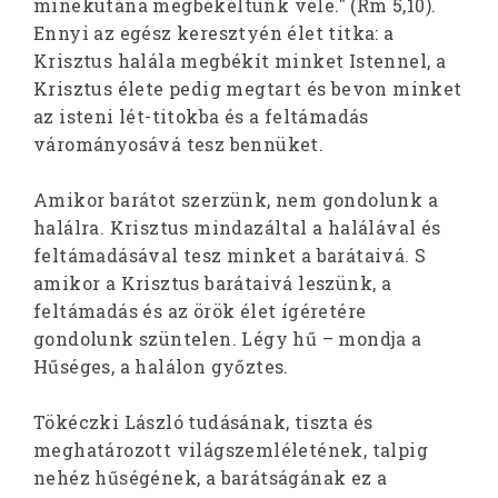
minekutána megbékéltünk vele." (Rm 5,10).
Ennyi az egész keresztyén élet titka: a
Krisztus halála megbékít minket Istennel, a
Krisztus élete pedig megtart és bevon minket
az isteni lét-titokba és a feltámadás
várományosává tesz bennüket.
Amikor barátot szerzünk, nem gondolunk a
halálra. Krisztus mindazáltal a halálával és
feltámadásával tesz minket a barátaivá. S
amikor a Krisztus barátaivá leszünk, a
feltámadás és az örök élet ígéretére
gondolunk szüntelen. Légy hű – mondja a
Hűséges, a halálon győztes.
Tökéczki László tudásának, tiszta és
meghatározott világszemléletének, talpig
nehéz hűségének, a barátságának ez a