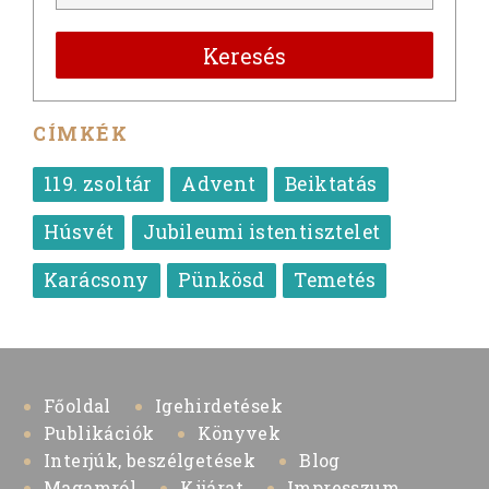
Keresés
CÍMKÉK
119. zsoltár
Advent
Beiktatás
Húsvét
Jubileumi istentisztelet
Karácsony
Pünkösd
Temetés
Főoldal
Igehirdetések
Publikációk
Könyvek
Interjúk, beszélgetések
Blog
Magamról
Kijárat
Impresszum