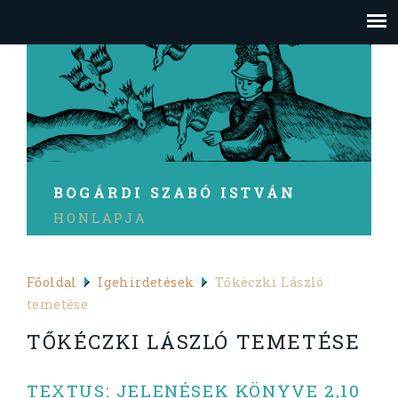
BOGÁRDI SZABÓ ISTVÁN
HONLAPJA
Főoldal
Igehirdetések
Tőkéczki László
temetése
TŐKÉCZKI LÁSZLÓ TEMETÉSE
TEXTUS: JELENÉSEK KÖNYVE 2,10