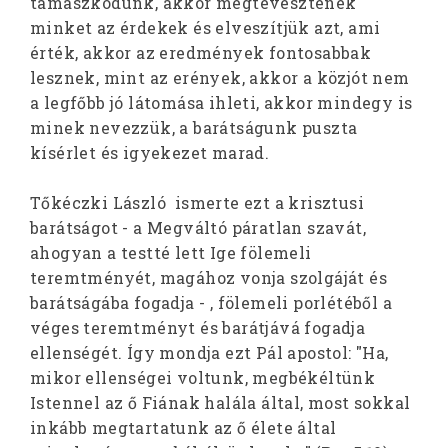
támaszkodunk, akkor megtévesztenek
minket az érdekek és elveszítjük azt, ami
érték, akkor az eredmények fontosabbak
lesznek, mint az erények, akkor a közjót nem
a legfőbb jó látomása ihleti, akkor mindegy is
minek nevezzük, a barátságunk puszta
kísérlet és igyekezet marad.
Tőkéczki László ismerte ezt a krisztusi
barátságot - a Megváltó páratlan szavát,
ahogyan a testté lett Ige fölemeli
teremtményét, magához vonja szolgáját és
barátságába fogadja - , fölemeli porlétéből a
véges teremtményt és barátjává fogadja
ellenségét. Így mondja ezt Pál apostol: "Ha,
mikor ellenségei voltunk, megbékéltünk
Istennel az ő Fiának halála által, most sokkal
inkább megtartatunk az ő élete által