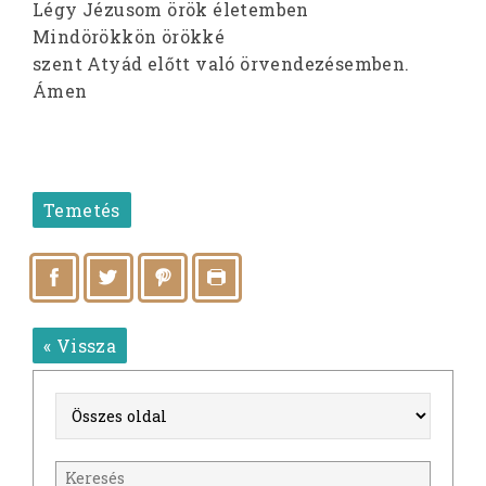
Légy Jézusom örök életemben
Mindörökkön örökké
szent Atyád előtt való örvendezésemben.
Ámen
Temetés
« Vissza