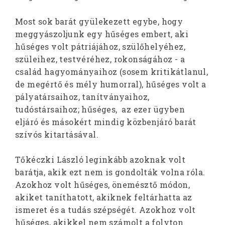
Most sok barát gyülekezett egybe, hogy
meggyászoljunk egy hűséges embert, aki
hűséges volt pátriájához, szülőhelyéhez,
szüleihez, testvéréhez, rokonságához - a
család hagyományaihoz (sosem kritikátlanul,
de megértő és mély humorral), hűséges volt a
pályatársaihoz, tanítványaihoz,
tudóstársaihoz; hűséges, az ezer ügyben
eljáró és másokért mindig közbenjáró barát
szívós kitartásával.
Tőkéczki László leginkább azoknak volt
barátja, akik ezt nem is gondolták volna róla.
Azokhoz volt hűséges, önemésztő módon,
akiket taníthatott, akiknek feltárhatta az
ismeret és a tudás szépségét. Azokhoz volt
hűséges, akikkel nem számolt a folyton