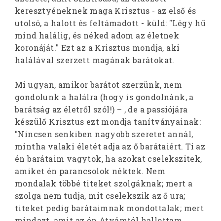
keresztyéneknek maga Krisztus - az első és
utolsó, a halott és feltámadott - küld: "Légy hű
mind halálig, és néked adom az életnek
koronáját." Ezt az a Krisztus mondja, aki
halálával szerzett magának barátokat.
Mi ugyan, amikor barátot szerzünk, nem
gondolunk a halálra (hogy is gondolnánk, a
barátság az életről szól!) – , de a passiójára
készülő Krisztus ezt mondja tanítványainak:
"Nincsen senkiben nagyobb szeretet annál,
mintha valaki életét adja az ő barátaiért. Ti az
én barátaim vagytok, ha azokat cselekszitek,
amiket én parancsolok néktek. Nem
mondalak többé titeket szolgáknak; mert a
szolga nem tudja, mit cselekszik az ő ura;
titeket pedig barátaimnak mondottalak; mert
mindazt, amit az én Atyámtól hallottam,