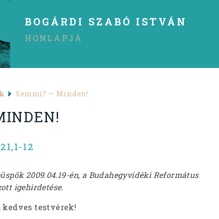
BOGÁRDI SZABÓ ISTVÁN
HONLAPJA
ek
Semmi? — Minden!
MINDEN!
1,1-12
püspök 2009.04.19-én, a Budahegyvidéki Református
tt igehirdetése.
, kedves testvérek!