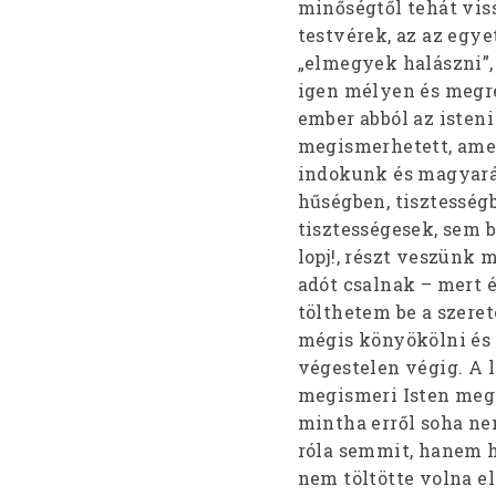
minőségtől tehát vi
testvérek, az az egye
„elmegyek halászni”, 
igen mélyen és megre
ember abból az isten
megismerhetett, amely
indokunk és magyaráz
hűségben, tisztesség
tisztességesek, sem b
lopj!, részt veszünk 
adót csalnak – mert é
tölthetem be a szere
mégis könyökölni és t
végestelen végig. A 
megismeri Isten meg
mintha erről soha ne
róla semmit, hanem h
nem töltötte volna e