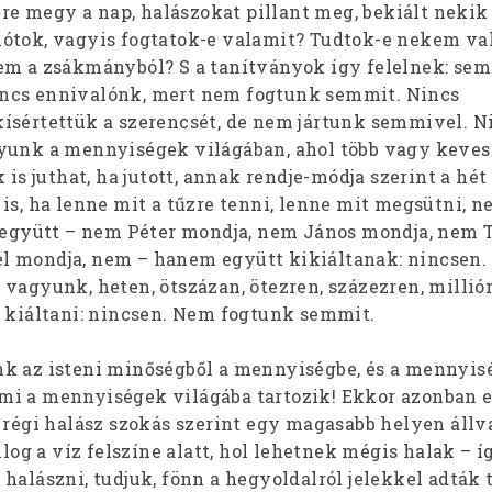
lőre megy a nap, halászokat pillant meg, bekiált nekik 
ótok, vagyis fogtatok-e valamit? Tudtok-e nekem va
em a zsákmányból? S a tanítványok így felelnek: sem
ncs ennivalónk, mert nem fogtunk semmit. Nincs
ísértettük a szerencsét, de nem jártunk semmivel. N
yunk a mennyiségek világában, ahol több vagy keves
 is juthat, ha jutott, annak rendje-módja szerint a hét
is, ha lenne mit a tűzre tenni, lenne mit megsütni, n
t együtt – nem Péter mondja, nem János mondja, nem
l mondja, nem – hanem együtt kikiáltanak: nincsen.
vagyunk, heten, ötszázan, ötezren, százezren, millió
k kiáltani: nincsen. Nem fogtunk semmit.
k az isteni minőségből a mennyiségbe, és a mennyis
i a mennyiségek világába tartozik! Ekkor azonban e
a régi halász szokás szerint egy magasabb helyen állv
llog a víz felszíne alatt, hol lehetnek mégis halak – í
halászni, tudjuk, fönn a hegyoldalról jelekkel adták 