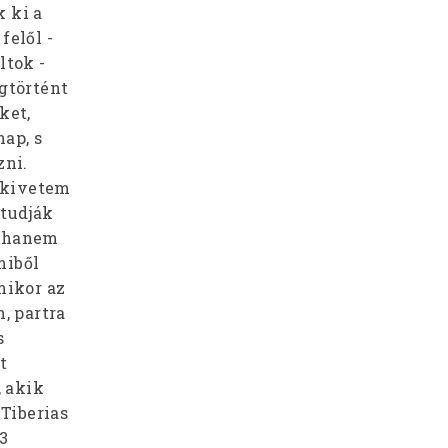
 ki a
felől -
ltok -
egtörtént
ket,
ap, s
zni.
 kivetem
 tudják
, hanem
miből
mikor az
, partra
s
t
 akik
Tiberias
53