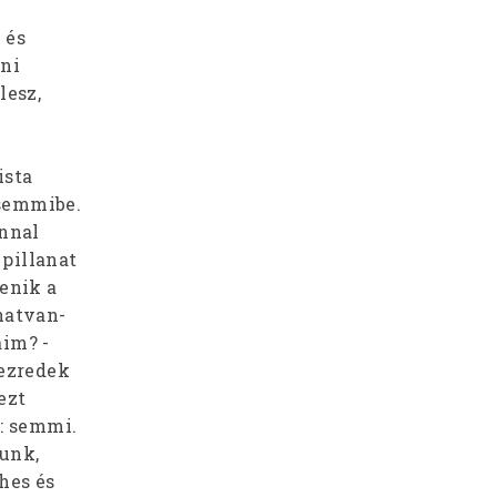
 és
eni
lesz,
ista
 semmibe.
onnal
pillanat
enik a
hatvan-
áim? -
vezredek
ezt
k: semmi.
lunk,
hes és