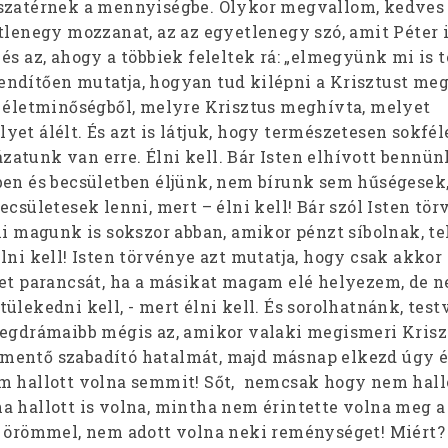
sszatérnek a mennyiségbe. Olykor megvallom, kedves
tlenegy mozzanat, az az egyetlenegy szó, amit Péter 
és az, ahogy a többiek feleltek rá: „elmegyünk mi is t
ndítően mutatja, hogyan tud kilépni a Krisztust me
i életminőségből, melyre Krisztus meghívta, melyet
et álélt. És azt is látjuk, hogy természetesen sokfél
atunk van erre. Élni kell. Bár Isten elhívott bennün
ben és becsületben éljünk, nem bírunk sem hűségesek
ecsületesek lenni, mert – élni kell! Bár szól Isten tör
mi magunk is sokszor abban, amikor pénzt síbolnak, t
lni kell! Isten törvénye azt mutatja, hogy csak akkor
tet parancsát, ha a másikat magam elé helyezem, de 
ülekedni kell, - mert élni kell. És sorolhatnánk, test
legdrámaibb mégis az, amikor valaki megismeri Krisz
mentő szabadító hatalmát, majd másnap elkezd úgy é
m hallott volna semmit! Sőt, nemcsak hogy nem hall
a hallott is volna, mintha nem érintette volna meg a 
l örömmel, nem adott volna neki reménységet! Miért?