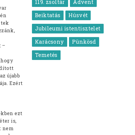
119. zsoltár
Advent
yar
Beiktatás
Húsvét
yén
etek
Jubileumi istentisztelet
zzánk,
Karácsony
Pünkösd
t –
Temetés
 ahogy
dított
 az újabb
ja. Ezért
ekben ezt
ter is,
et nem