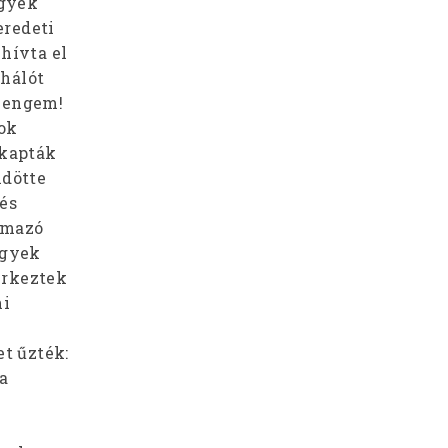
egyek
eredeti
hívta el
 hálót
s engem!
sok
 kapták
ldötte
 és
lmazó
egyek
érkeztek
ni
t űzték:
a