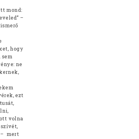
itt mond:
eveled” –
gismerő
e
ket, hogy
, sem
vénye: ne
ekernek,
nekem
vérek, ezt
tusát,
lni,
ott volna
szívét,
 – mert