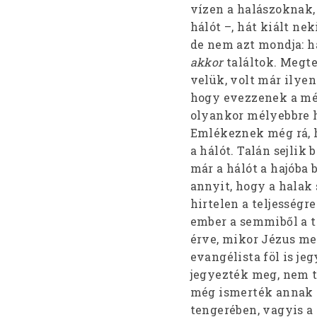
vízen a halászoknak,
hálót –, hát kiált nek
de nem azt mondja: há
akkor
találtok. Megte
velük, volt már ilyen
hogy evezzenek a mély
olyankor mélyebbre 
Emlékeznek még rá, h
a hálót. Talán sejli
már a hálót a hajóba
annyit, hogy a halak
hirtelen a teljességr
ember a semmiből a te
érve, mikor Jézus me
evangélista föl is je
jegyezték meg, nem t
még ismerték annak a
tengerében, vagyis a 