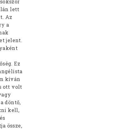
 sokszor
lán lett
t. Az
gy a
ának
t jelent.
ányaként
őség. Ez
angélista
em kíván
 ott volt
 vagy
a döntő,
ni kell,
és
ja össze,