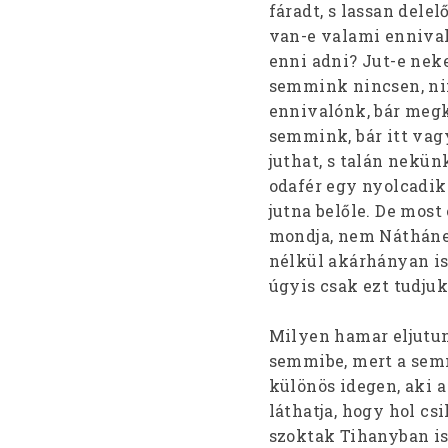
fáradt, s lassan dele
van-e valami ennival
enni adni? Jut-e nek
semmink nincsen, ni
ennivalónk, bár megk
semmink, bár itt vag
juthat, s talán nekünk
odafér egy nyolcadik 
jutna belőle. De mos
mondja, nem Nátháne
nélkül akárhányan is 
úgyis csak ezt tudju
Milyen hamar eljutun
semmibe, mert a semm
különös idegen, aki 
láthatja, hogy hol csi
szoktak Tihanyban is 