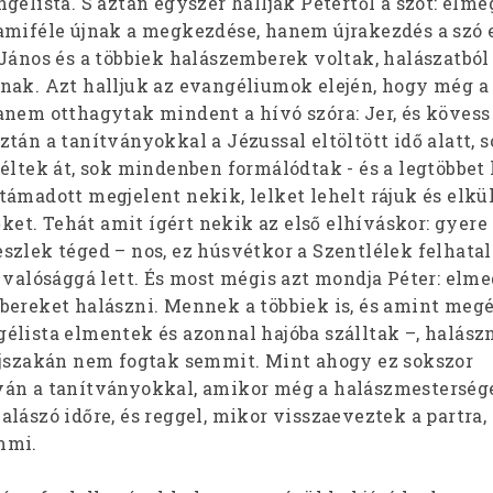
gélista. S aztán egyszer hallják Pétertől a szót: elm
amiféle újnak a megkezdése, hanem újrakezdés a szó 
János és a többiek halászemberek voltak, halászatból 
nak. Azt halljuk az evangéliumok elején, hogy még a
anem otthagytak mindent a hívó szóra: Jer, és köves
tán a tanítványokkal a Jézussal eltöltött idő alatt, 
 éltek át, sok mindenben formálódtak - és a legtöbbet
ámadott megjelent nekik, lelket lehelt rájuk és elkü
 őket. Tehát amit ígért nekik az első elhíváskor: gyere
szlek téged – nos, ez húsvétkor a Szentlélek felhata
l valósággá lett. És most mégis azt mondja Péter: elm
bereket halászni. Mennek a többiek is, és amint meg
élista elmentek és azonnal hajóba szálltak –, halász
éjszakán nem fogtak semmit. Mint ahogy ez sokszor
án a tanítványokkal, amikor még a halászmestersége
lászó időre, és reggel, mikor visszaeveztek a partra, 
mmi.