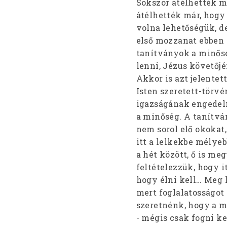
Sokszor átélhették m
átélhették már, hogy 
volna lehetőségük, d
első mozzanat ebben 
tanítványok a minős
lenni, Jézus követőjé
Akkor is azt jelentett
Isten szeretett-törv
igazságának engedelm
a minőség. A tanítv
nem sorol elő okokat
itt a lelkekbe mélyeb
a hét között, ő is meg
feltételezzük, hogy i
hogy élni kell… Meg k
mert foglalatosságot 
szeretnénk, hogy a m
- mégis csak fogni ke