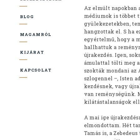
Az elmúlt napokban a
médiumok is többet tu
BLOG
gyülekezetekben, te
hangzottak el. S ha 
MAGAMRÓL
egyértelmű, hogy a 
hallhattuk a reményn
KIJÁRAT
újrakezdés. Igen, soks
ámulattal tölti meg a
szokták mondani az 
KAPCSOLAT
szlogennel –, Isten a
kezdésnek, vagy újra
van reménységünk. Mi
kilátástalanságok el
A mai ige újrakezdés
elmondottam. Hét taní
Tamás is, a Zebedeus 