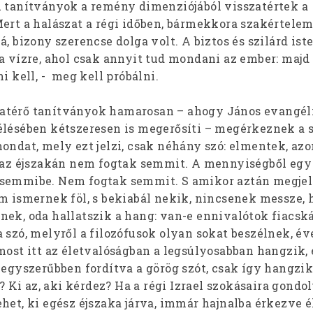
A tanítványok a remény dimenziójából visszatértek a
Mert a halászat a régi időben, bármekkora szakértelem
á, bizony szerencse dolga volt. A biztos és szilárd ist
a vízre, ahol csak annyit tud mondani az ember: majd 
i kell, - meg kell próbálni.
atérő tanítványok hamarosan – ahogy János evangél
élésében kétszeresen is megerősíti – megérkeznek a
ondat, mely ezt jelzi, csak néhány szó: elmentek, az
n az éjszakán nem fogtak semmit. A mennyiségből egy 
 semmibe. Nem fogtak semmit. S amikor aztán megjel
em ismernek föl, s bekiabál nekik, nincsenek messze, 
nek, oda hallatszik a hang: van-e ennivalótok fiacsk
 szó, melyről a filozófusok olyan sokat beszélnek, é
most itt az életvalóságban a legsúlyosabban hangzik, 
 egyszerűbben fordítva a görög szót, csak így hangzi
l? Ki az, aki kérdez? Ha a régi Izrael szokásaira gondo
het, ki egész éjszaka járva, immár hajnalba érkezve é