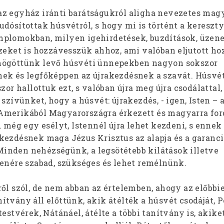
z egyház iránti barátságukról aligha nevezetes mag
dósítottak húsvétról, s hogy mi is történt a kereszt
mplomokban, milyen igehirdetések, buzdítások, üzen
ezeket is hozzávesszük ahhoz, ami valóban eljutott ho
mögöttünk levő húsvéti ünnepekben nagyon sokszor
ek és legfőképpen az újrakezdésnek a szavát. Húsvé
zor hallottuk ezt, s valóban újra meg újra csodálattal,
 szívünket, hogy a húsvét: újrakezdés, - igen, Isten –
Amerikából Magyarországra érkezett és magyarra for
d még egy esélyt, Istennél újra lehet kezdeni, s ennek
kezdésnek maga Jézus Krisztus az alapja és a garanciá
nden nehézségünk, a legsötétebb kilátások illetve
lenére szabad, szükséges és lehet remélnünk.
ről szól, de nem abban az értelemben, ahogy az előbbi
tvány áll előttünk, akik átélték a húsvét csodáját, Pé
testvérek, Nátánáel, átélte a többi tanítvány is, akik