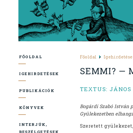
Főoldal
Igehirdetés
FŐOLDAL
SEMMI? — 
IGEHIRDETÉSEK
TEXTUS: JÁNOS 2
PUBLIKÁCIÓK
Bogárdi Szabó István 
KÖNYVEK
Gyülekezetben elhangzo
INTERJÚK,
Szeretett gyülekezet
BESZÉLGETÉSEK