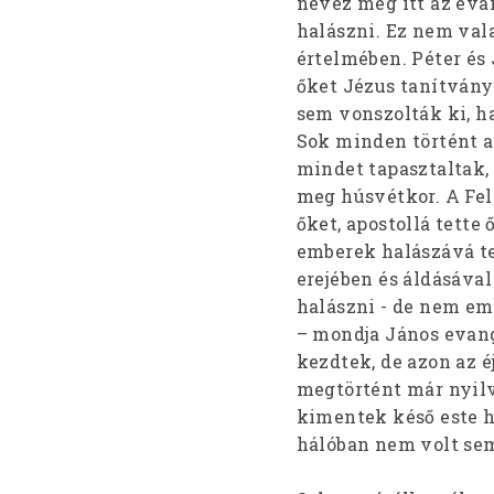
nevez meg itt az evan
halászni. Ez nem val
értelmében. Péter és 
őket Jézus tanítvány
sem vonszolták ki, h
Sok minden történt az
mindet tapasztaltak,
meg húsvétkor. A Felt
őket, apostollá tette
emberek halászává te
erejében és áldásáva
halászni - de nem em
– mondja János evang
kezdtek, de azon az 
megtörtént már nyilv
kimentek késő este ha
hálóban nem volt se