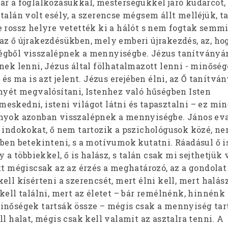
ár a foglalkozásukkal, mesterségükkel járó kudarcot,
talán volt esély, a szerencse mégsem állt melléjük, ta
e rossz helyre vetették ki a hálót s nem fogtak semmi
az ő újrakezdésükben, mely emberi újrakezdés, az, ho
égből visszalépnek a mennyiségbe. Jézus tanítvány
nek lenni, Jézus által fölhatalmazott lenni - minősége
 és ma is azt jelent. Jézus erejében élni, az Ő tanítv
ényét megvalósítani, Istenhez való hűségben Isten
eskedni, isteni világot látni és tapasztalni – ez min
ányok azonban visszalépnek a mennyiségbe. János ev
, indokokat, ő nem tartozik a pszichológusok közé, n
ben betekinteni, s a motívumok kutatni. Ráadásul ő is
y a többiekkel, ő is halász, s talán csak mi sejthetjük
tt mégiscsak az az érzés a meghatározó, az a gondolat 
ell kísérteni a szerencsét, mert élni kell, mert halász
kell találni, mert az életet – bár remélnénk, hinnénk 
inőségek tartsák össze – mégis csak a mennyiség tart
ll halat, mégis csak kell valamit az asztalra tenni. A