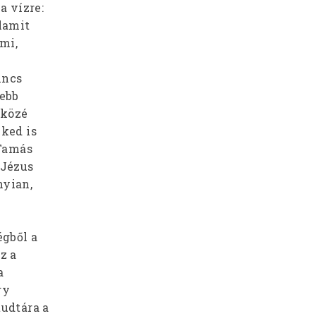
a vízre:
lamit
mi,
incs
ebb
 közé
eked is
 Tamás
 Jézus
nyian,
égből a
z a
a
gy
tudtára a