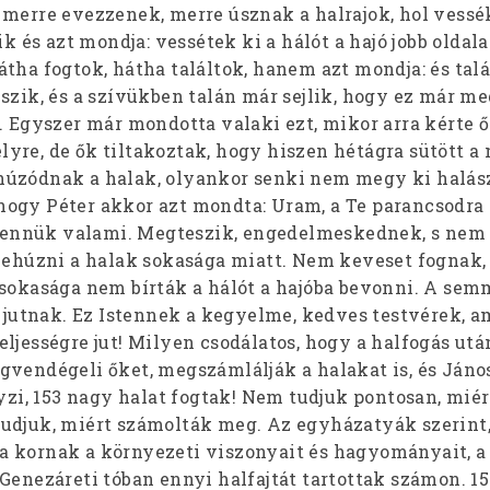
 merre evezzenek, merre úsznak a halrajok, hol vessék
ik és azt mondja: vessétek ki a hálót a hajó jobb oldala 
tha fogtok, hátha találtok, hanem azt mondja: és talá
szik, és a szívükben talán már sejlik, hogy ez már m
. Egyszer már mondotta valaki ezt, mikor arra kérte ő
re, de ők tiltakoztak, hogy hiszen hétágra sütött a n
húzódnak a halak, olyankor senki nem megy ki halás
ogy Péter akkor azt mondta: Uram, a Te parancsodra
k bennük valami. Megteszik, engedelmeskednek, s nem
 behúzni a halak sokasága miatt. Nem keveset fognak
 sokasága nem bírták a hálót a hajóba bevonni. A sem
e jutnak. Ez Istennek a kegyelme, kedves testvérek, a
ljességre jut! Milyen csodálatos, hogy a halfogás után
gvendégeli őket, megszámlálják a halakat is, és Jáno
gyzi, 153 nagy halat fogtak! Nem tudjuk pontosan, miér
udjuk, miért számolták meg. Az egyházatyák szerint,
 kornak a környezeti viszonyait és hagyományait, a 
Genezáreti tóban ennyi halfajtát tartottak számon. 1