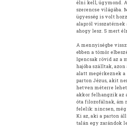
élni kell, úgymond. 
szerencse világába. 
ügyesség is volt hozz
alapról visszatérnek 
ahogy lesz. S mert éln
A mennyiségbe vissz
ebben a tömör elbesz
Igencsak rövid az a m
hajóba szálltak, azo
alatt megérkeznek a
parton Jézus, akit n
hetven méterre lehet
akkor felhangzik az a
óta filozofálnak, ám 
felelik: nincsen, még
Ki az, aki a parton ál
talán egy zarándok le