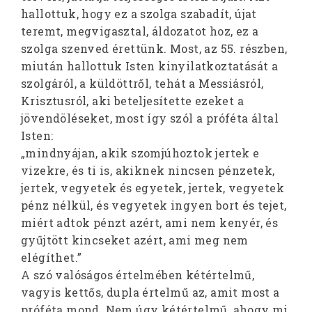
hallottuk, hogy ez a szolga szabadít, újat
teremt, megvigasztal, áldozatot hoz, ez a
szolga szenved érettünk. Most, az 55. részben,
miután hallottuk Isten kinyilatkoztatását a
szolgáról, a küldöttről, tehát a Messiásról,
Krisztusról, aki beteljesítette ezeket a
jövendöléseket, most így szól a próféta által
Isten:
„mindnyájan, akik szomjúhoztok jertek e
vizekre, és ti is, akiknek nincsen pénzetek,
jertek, vegyetek és egyetek, jertek, vegyetek
pénz nélkül, és vegyetek ingyen bort és tejet,
miért adtok pénzt azért, ami nem kenyér, és
gyűjtött kincseket azért, ami meg nem
elégíthet.”
A szó valóságos értelmében kétértelmű,
vagyis kettős, dupla értelmű az, amit most a
próféta mond. Nem úgy kétértelmű, ahogy mi