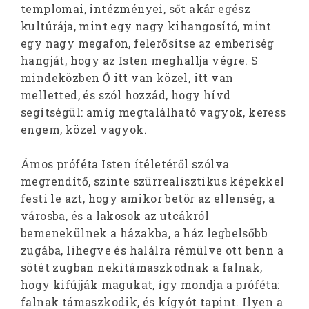
templomai, intézményei, sőt akár egész
kultúrája, mint egy nagy kihangosító, mint
egy nagy megafon, felerősítse az emberiség
hangját, hogy az Isten meghallja végre. S
mindeközben Ő itt van közel, itt van
melletted, és szól hozzád, hogy hívd
segítségül: amíg megtalálható vagyok, keress
engem, közel vagyok.
Ámos próféta Isten ítéletéről szólva
megrendítő, szinte szürrealisztikus képekkel
festi le azt, hogy amikor betör az ellenség, a
városba, és a lakosok az utcákról
bemenekülnek a házakba, a ház legbelsőbb
zugába, lihegve és halálra rémülve ott benn a
sötét zugban nekitámaszkodnak a falnak,
hogy kifújják magukat, így mondja a próféta:
falnak támaszkodik, és kígyót tapint. Ilyen a