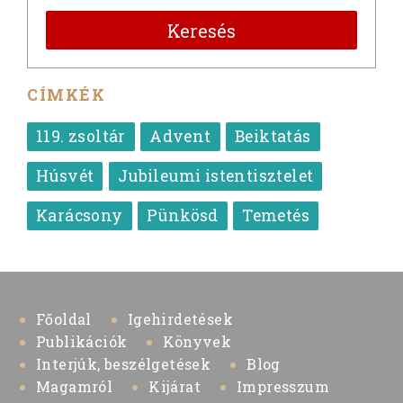
Keresés
CÍMKÉK
119. zsoltár
Advent
Beiktatás
Húsvét
Jubileumi istentisztelet
Karácsony
Pünkösd
Temetés
Főoldal
Igehirdetések
Publikációk
Könyvek
Interjúk, beszélgetések
Blog
Magamról
Kijárat
Impresszum