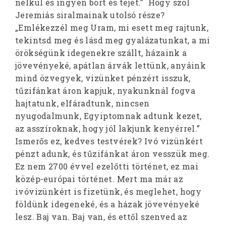
nélkül és ingyen bort és tejet.” Hogy szól
Jeremiás siralmainak utolsó része?
„Emlékezzél meg Uram, mi esett meg rajtunk,
tekintsd meg és lásd meg gyalázatunkat, a mi
örökségünk idegenekre szállt, házaink a
jövevényeké, apátlan árvák lettünk, anyáink
mind özvegyek, vizünket pénzért isszuk,
tűzifánkat áron kapjuk, nyakunknál fogva
hajtatunk, elfáradtunk, nincsen
nyugodalmunk, Egyiptomnak adtunk kezet,
az asszíroknak, hogy jól lakjunk kenyérrel.”
Ismerős ez, kedves testvérek? Ivó vizünkért
pénzt adunk, és tűzifánkat áron vesszük meg.
Ez nem 2700 évvel ezelőtti történet, ez mai
közép-európai történet. Mert ma már az
ivóvizünkért is fizetünk, és meglehet, hogy
földünk idegeneké, és a házak jövevényeké
lesz. Baj van. Baj van, és ettől szenved az