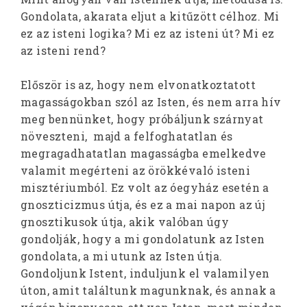
Gondolata, akarata eljut a kitűzött célhoz. Mi
ez az isteni logika? Mi ez az isteni út? Mi ez
az isteni rend?
Először is az, hogy nem elvonatkoztatott
magasságokban szól az Isten, és nem arra hív
meg bennünket, hogy próbáljunk szárnyat
növeszteni, majd a felfoghatatlan és
megragadhatatlan magasságba emelkedve
valamit megérteni az örökkévaló isteni
misztériumból. Ez volt az óegyház esetén a
gnoszticizmus útja, és ez a mai napon az új
gnosztikusok útja, akik valóban úgy
gondolják, hogy a mi gondolatunk az Isten
gondolata, a mi utunk az Isten útja.
Gondoljunk Istent, induljunk el valamilyen
úton, amit találtunk magunknak, és annak a