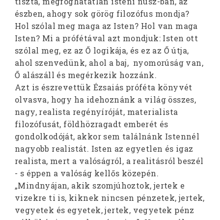
tiszta, megfoghatatlan isteni núsz-ban, az
észben, ahogy sok görög filozófus mondja?
Hol szólal meg maga az Isten? Hol van maga
Isten? Mi a prófétával azt mondjuk: Isten ott
szólal meg, ez az Ő logikája, és ez az Ő útja,
ahol szenvedünk, ahol a baj, nyomorúság van,
Ő alászáll és megérkezik hozzánk.
Azt is észrevettük Ézsaiás próféta könyvét
olvasva, hogy ha idehoznánk a világ összes,
nagy, realista regényíróját, materialista
filozófusát, földhözragadt emberét és
gondolkodóját, akkor sem találnánk Istennél
nagyobb realistát. Isten az egyetlen és igaz
realista, mert a valóságról, a realitásról beszél
- s éppen a valóság kellős közepén.
„Mindnyájan, akik szomjúhoztok, jertek e
vizekre ti is, kiknek nincsen pénzetek, jertek,
vegyetek és egyetek, jertek, vegyetek pénz