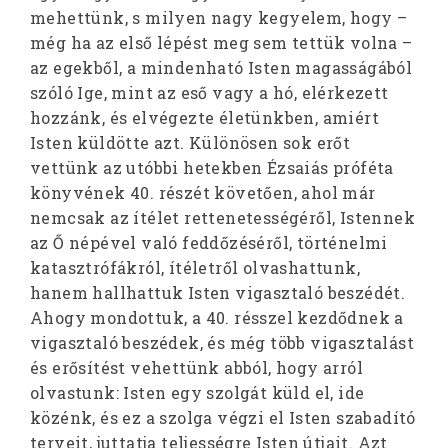
mehettünk, s milyen nagy kegyelem, hogy –
még ha az első lépést meg sem tettük volna –
az egekből, a mindenható Isten magasságából
szóló Ige, mint az eső vagy a hó, elérkezett
hozzánk, és elvégezte életünkben, amiért
Isten küldötte azt. Különösen sok erőt
vettünk az utóbbi hetekben Ézsaiás próféta
könyvének 40. részét követően, ahol már
nemcsak az ítélet rettenetességéről, Istennek
az Ő népével való feddőzéséről, történelmi
katasztrófákról, ítéletről olvashattunk,
hanem hallhattuk Isten vigasztaló beszédét.
Ahogy mondottuk, a 40. résszel kezdődnek a
vigasztaló beszédek, és még több vigasztalást
és erősítést vehettünk abból, hogy arról
olvastunk: Isten egy szolgát küld el, ide
közénk, és ez a szolga végzi el Isten szabadító
terveit, juttatja teljességre Isten útjait. Azt