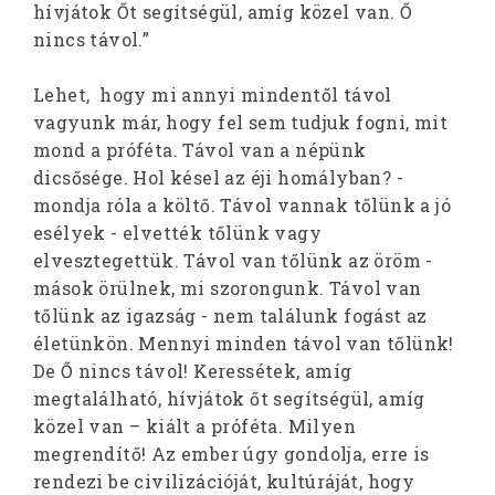
hívjátok Őt segítségül, amíg közel van. Ő
nincs távol.”
Lehet, hogy mi annyi mindentől távol
vagyunk már, hogy fel sem tudjuk fogni, mit
mond a próféta. Távol van a népünk
dicsősége. Hol késel az éji homályban? -
mondja róla a költő. Távol vannak tőlünk a jó
esélyek - elvették tőlünk vagy
elvesztegettük. Távol van tőlünk az öröm -
mások örülnek, mi szorongunk. Távol van
tőlünk az igazság - nem találunk fogást az
életünkön. Mennyi minden távol van tőlünk!
De Ő nincs távol! Keressétek, amíg
megtalálható, hívjátok őt segítségül, amíg
közel van – kiált a próféta. Milyen
megrendítő! Az ember úgy gondolja, erre is
rendezi be civilizációját, kultúráját, hogy