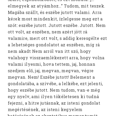
elmegyek az atyámhoz…” Tudom, mit teszek.
Magába szállt, és eszébe jutott valami. Arra
kérek most mindenkit, ízlelgesse meg ezt a
szót: eszébe jutott. Jutott eszébe. Jutott. Nem
ott volt, az eszében, nem azért jött rá
valamire, mert ott volt, s addig keresgélte ezt
a lehetséges gondolatot az eszében, míg rá
nem akadt Nem arról van itt szó, hogy
valahogy visszaemlékezett arra, hogy volna
valami ilyesmi, hova tettem, jaj, honnan
szedjem elő, jaj, megvan, megvan, végre
megvan. Nem! Eszébe jutott! Belement a
gondolatába, a szívébe, a lelkébe, ezt jelenti,
hogy eszébe jutott. Nem tudom, van-e még
egy nyelv, ami ilyen tökéletesen ki tudná
fejezni, a hitre jutásnak, az isteni gondolat
megértésének, az isteni kegyelem
betörésének az eksztatikus momentumát,