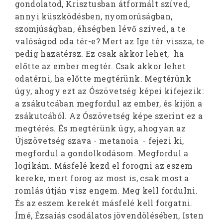
gondolatod, Krisztusban átformált szíved,
annyi küszködésben, nyomorúságban,
szomjúságban, éhségben lévő szíved, a te
valóságod oda tér-e? Mert az Ige tér vissza, te
pedig hazatérsz. Ez csak akkor lehet, ha
előtte az ember megtér. Csak akkor lehet
odatérni, ha előtte megtérünk. Megtérünk
úgy, ahogy ezt az Ószövetség képei kifejezik:
a zsákutcában megfordul az ember, és kijön a
zsákutcából. Az Ószövetség képe szerint ez a
megtérés. És megtérünk úgy, ahogyan az
Újszövetség szava - metanoia - fejezi ki,
megfordul a gondolkodásom. Megfordul a
logikám. Másfelé kezd el forogni az eszem
kereke, mert forog az most is, csak most a
romlás útján visz engem. Meg kell fordulni.
És az eszem kerekét másfelé kell forgatni.
Ímé, Ézsaiás csodálatos jövendölésében, Isten