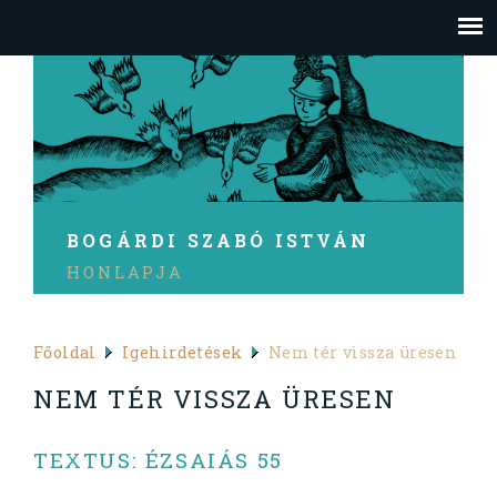
BOGÁRDI SZABÓ ISTVÁN
HONLAPJA
Főoldal
Igehirdetések
Nem tér vissza üresen
NEM TÉR VISSZA ÜRESEN
TEXTUS: ÉZSAIÁS 55