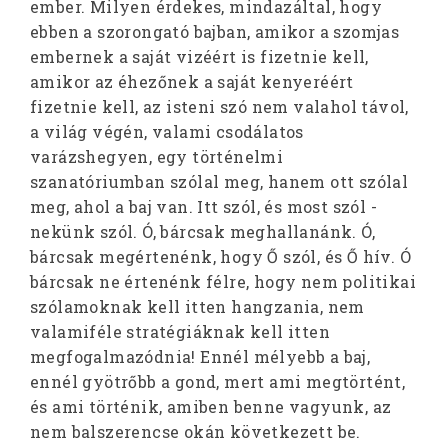
ember. Milyen érdekes, mindazáltal, hogy
ebben a szorongató bajban, amikor a szomjas
embernek a saját vizéért is fizetnie kell,
amikor az éhezőnek a saját kenyeréért
fizetnie kell, az isteni szó nem valahol távol,
a világ végén, valami csodálatos
varázshegyen, egy történelmi
szanatóriumban szólal meg, hanem ott szólal
meg, ahol a baj van. Itt szól, és most szól -
nekünk szól. Ó, bárcsak meghallanánk. Ó,
bárcsak megértenénk, hogy Ő szól, és Ő hív. Ó
bárcsak ne értenénk félre, hogy nem politikai
szólamoknak kell itten hangzania, nem
valamiféle stratégiáknak kell itten
megfogalmazódnia! Ennél mélyebb a baj,
ennél gyötrőbb a gond, mert ami megtörtént,
és ami történik, amiben benne vagyunk, az
nem balszerencse okán következett be.