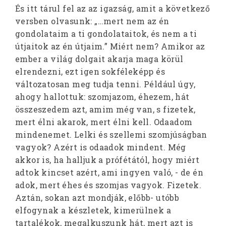
És itt tárul fel az az igazság, amit a következő
versben olvasunk: „…mert nem az én
gondolataim a ti gondolataitok, és nem a ti
útjaitok az én útjaim.” Miért nem? Amikor az
ember a világ dolgait akarja maga körül
elrendezni, ezt igen sokféleképp és
változatosan meg tudja tenni. Például úgy,
ahogy hallottuk: szomjazom, éhezem, hát
összeszedem azt, amim még van, s fizetek,
mert élni akarok, mert élni kell. Odaadom
mindenemet. Lelki és szellemi szomjúságban
vagyok? Azért is odaadok mindent. Még
akkor is, ha halljuk a prófétától, hogy miért
adtok kincset azért, ami ingyen való, - de én
adok, mert éhes és szomjas vagyok. Fizetek.
Aztán, sokan azt mondják, előbb- utóbb
elfogynak a készletek, kimerülnek a
tartalékok, megalkuszunk hát, mert azt is