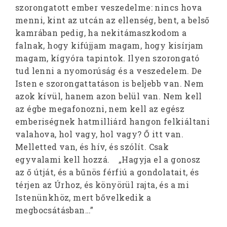
szorongatott ember veszedelme: nincs hova
menni, kint az utcán az ellenség, bent, a belső
kamrában pedig, ha nekitámaszkodom a
falnak, hogy kifújjam magam, hogy kisírjam
magam, kígyóra tapintok. Ilyen szorongató
tud lenni a nyomorúság és a veszedelem. De
Isten e szorongattatáson is beljebb van. Nem
azok kívül, hanem azon belül van. Nem kell
az égbe megafonozni, nem kell az egész
emberiségnek hatmilliárd hangon felkiáltani
valahova, hol vagy, hol vagy? Ő itt van.
Melletted van, és hív, és szólít. Csak
egyvalami kell hozzá. „Hagyja el a gonosz
az ő útját, és a bűnös férfiú a gondolatait, és
térjen az Úrhoz, és könyörül rajta, és a mi
Istenünkhöz, mert bővelkedik a
megbocsátásban…”