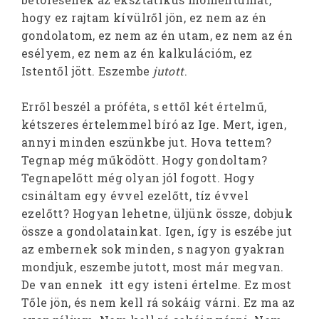
hogy ez rajtam kívülről jön, ez nem az én
gondolatom, ez nem az én utam, ez nem az én
esélyem, ez nem az én kalkulációm, ez
Istentől jött. Eszembe
jutott
.
Erről beszél a próféta, s ettől két értelmű,
kétszeres értelemmel bíró az Ige. Mert, igen,
annyi minden eszünkbe jut. Hova tettem?
Tegnap még működött. Hogy gondoltam?
Tegnapelőtt még olyan jól fogott. Hogy
csináltam egy évvel ezelőtt, tíz évvel
ezelőtt? Hogyan lehetne, üljünk össze, dobjuk
össze a gondolatainkat. Igen, így is eszébe jut
az embernek sok minden, s nagyon gyakran
mondjuk, eszembe jutott, most már megvan.
De van ennek itt egy isteni értelme. Ez most
Tőle jön, és nem kell rá sokáig várni. Ez ma az