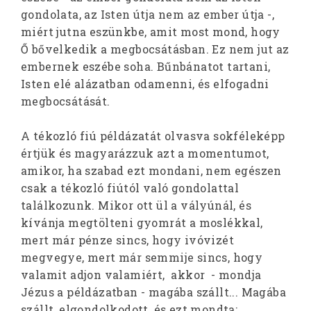
gondolata, az Isten útja nem az ember útja -,
miért jutna eszünkbe, amit most mond, hogy
Ő bővelkedik a megbocsátásban. Ez nem jut az
embernek eszébe soha. Bűnbánatot tartani,
Isten elé alázatban odamenni, és elfogadni
megbocsátását.
A tékozló fiú példázatát olvasva sokféleképp
értjük és magyarázzuk azt a momentumot,
amikor, ha szabad ezt mondani, nem egészen
csak a tékozló fiútól való gondolattal
találkozunk. Mikor ott ül a vályúnál, és
kívánja megtölteni gyomrát a moslékkal,
mert már pénze sincs, hogy ivóvizét
megvegye, mert már semmije sincs, hogy
valamit adjon valamiért, akkor - mondja
Jézus a példázatban - magába szállt... Magába
szállt, elgondolkodott, és ezt mondta: „…