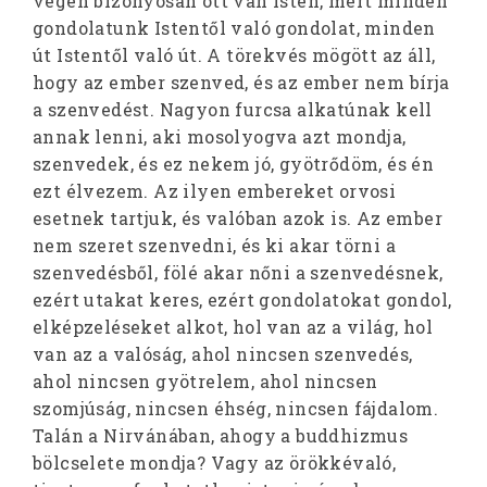
végén bizonyosan ott van Isten, mert minden
gondolatunk Istentől való gondolat, minden
út Istentől való út. A törekvés mögött az áll,
hogy az ember szenved, és az ember nem bírja
a szenvedést. Nagyon furcsa alkatúnak kell
annak lenni, aki mosolyogva azt mondja,
szenvedek, és ez nekem jó, gyötrődöm, és én
ezt élvezem. Az ilyen embereket orvosi
esetnek tartjuk, és valóban azok is. Az ember
nem szeret szenvedni, és ki akar törni a
szenvedésből, fölé akar nőni a szenvedésnek,
ezért utakat keres, ezért gondolatokat gondol,
elképzeléseket alkot, hol van az a világ, hol
van az a valóság, ahol nincsen szenvedés,
ahol nincsen gyötrelem, ahol nincsen
szomjúság, nincsen éhség, nincsen fájdalom.
Talán a Nirvánában, ahogy a buddhizmus
bölcselete mondja? Vagy az örökkévaló,