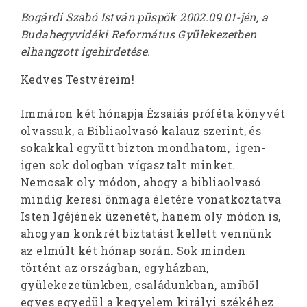
Bogárdi Szabó István püspök 2002.09.01-jén, a
Budahegyvidéki Református Gyülekezetben
elhangzott igehirdetése.
Kedves Testvéreim!
Immáron két hónapja Ézsaiás próféta könyvét
olvassuk, a Bibliaolvasó kalauz szerint, és
sokakkal együtt bizton mondhatom, igen-
igen sok dologban vígasztalt minket.
Nemcsak oly módon, ahogy a bibliaolvasó
mindig keresi önmaga életére vonatkoztatva
Isten Igéjének üzenetét, hanem oly módon is,
ahogyan konkrét biztatást kellett vennünk
az elmúlt két hónap során. Sok minden
történt az országban, egyházban,
gyülekezetünkben, családunkban, amiből
egyes egyedül a kegyelem királyi székéhez