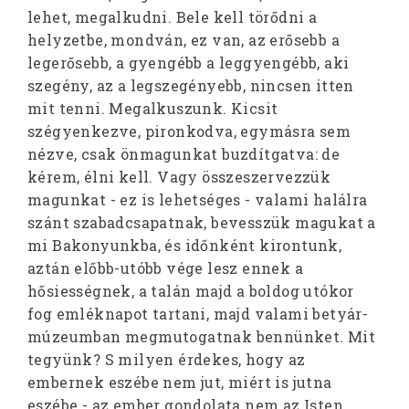
lehet, megalkudni. Bele kell törődni a
helyzetbe, mondván, ez van, az erősebb a
legerősebb, a gyengébb a leggyengébb, aki
szegény, az a legszegényebb, nincsen itten
mit tenni. Megalkuszunk. Kicsit
szégyenkezve, pironkodva, egymásra sem
nézve, csak önmagunkat buzdítgatva: de
kérem, élni kell. Vagy összeszervezzük
magunkat - ez is lehetséges - valami halálra
szánt szabadcsapatnak, bevesszük magukat a
mi Bakonyunkba, és időnként kirontunk,
aztán előbb-utóbb vége lesz ennek a
hősiességnek, a talán majd a boldog utókor
fog emléknapot tartani, majd valami betyár-
múzeumban megmutogatnak bennünket. Mit
tegyünk? S milyen érdekes, hogy az
embernek eszébe nem jut, miért is jutna
eszébe - az ember gondolata nem az Isten