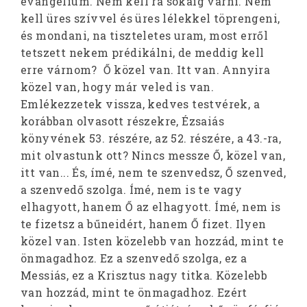
evangélium. Nem kell rá sokáig várni. Nem
kell üres szívvel és üres lélekkel töprengeni,
és mondani, na tiszteletes uram, most erről
tetszett nekem prédikálni, de meddig kell
erre várnom? Ő közel van. Itt van. Annyira
közel van, hogy már veled is van.
Emlékezzetek vissza, kedves testvérek, a
korábban olvasott részekre, Ézsaiás
könyvének 53. részére, az 52. részére, a 43.-ra,
mit olvastunk ott? Nincs messze Ő, közel van,
itt van... És, ímé, nem te szenvedsz, Ő szenved,
a szenvedő szolga. Ímé, nem is te vagy
elhagyott, hanem Ő az elhagyott. Ímé, nem is
te fizetsz a bűneidért, hanem Ő fizet. Ilyen
közel van. Isten közelebb van hozzád, mint te
önmagadhoz. Ez a szenvedő szolga, ez a
Messiás, ez a Krisztus nagy titka. Közelebb
van hozzád, mint te önmagadhoz. Ezért