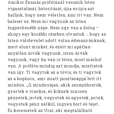
Amikor Ézsaiás prófétánál vesszük Isten
vigasztalását, bátorítását, újra és újra azt
halljuk, hogy nem véletlen, ami itt van. Nem
baleset ez. Nem mi vagyunk az Isten
legpechesebb népe. Nem úgy van a dolog –
ahogy egy korábbi részben olvastuk -, hogy az
Isten válólevelet adott volna édesanyánknak,
mert elunt minket, és ezért mi apátlan-
anyátlan árvák vagyunk, isten-árvák
vagyunk, vagy ha van is Isten, most máshol
van. A próféta mindig azt mondja, miattatok
van így. Ti vagytok az a tövis, és ti vagytok
az a bogáncs, ami miatt pusztasággá lett itt
minden. „Ó, mindnyájan, akik szomjúhoztok,
gyertek e vizekre, és kiknek nincsen
pénzetek, jertek, vegyetek és egyetek, jertek,
vegyetek pénz nélkül, ingyen bort és tejet…
És keressétek az Urat, aki megtalálható