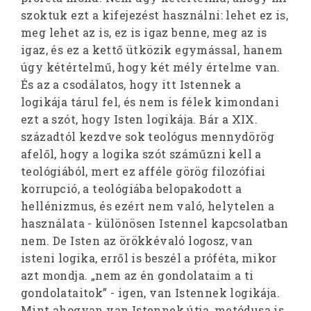
szoktuk ezt a kifejezést használni: lehet ez is,
meg lehet az is, ez is igaz benne, meg az is
igaz, és ez a kettő ütközik egymással, hanem
úgy kétértelmű, hogy két mély értelme van.
És az a csodálatos, hogy itt Istennek a
logikája tárul fel, és nem is félek kimondani
ezt a szót, hogy Isten logikája. Bár a XIX.
századtól kezdve sok teológus mennydörög
afelől, hogy a logika szót száműzni kell a
teológiából, mert ez afféle görög filozófiai
korrupció, a teológiába belopakodott a
hellénizmus, és ezért nem való, helytelen a
használata - különösen Istennel kapcsolatban
nem. De Isten az örökkévaló logosz, van
isteni logika, erről is beszél a próféta, mikor
azt mondja. „nem az én gondolataim a ti
gondolataitok” - igen, van Istennek logikája.
Mint ahogyan van Istennek útja, metódusa is.