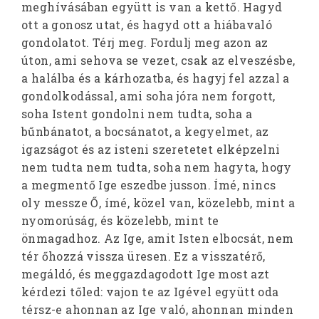
meghívásában együtt is van a kettő. Hagyd
ott a gonosz utat, és hagyd ott a hiábavaló
gondolatot. Térj meg. Fordulj meg azon az
úton, ami sehova se vezet, csak az elveszésbe,
a halálba és a kárhozatba, és hagyj fel azzal a
gondolkodással, ami soha jóra nem forgott,
soha Istent gondolni nem tudta, soha a
bűnbánatot, a bocsánatot, a kegyelmet, az
igazságot és az isteni szeretetet elképzelni
nem tudta nem tudta, soha nem hagyta, hogy
a megmentő Ige eszedbe jusson. Ímé, nincs
oly messze Ő, ímé, közel van, közelebb, mint a
nyomorúság, és közelebb, mint te
önmagadhoz. Az Ige, amit Isten elbocsát, nem
tér őhozzá vissza üresen. Ez a visszatérő,
megáldó, és meggazdagodott Ige most azt
kérdezi tőled: vajon te az Igével együtt oda
térsz-e ahonnan az Ige való, ahonnan minden