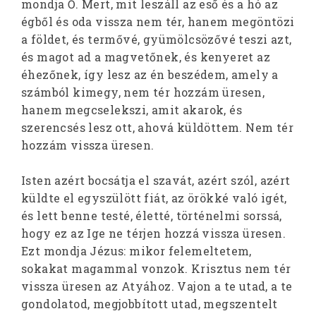
mondja Ő. Mert, mit leszáll az eső és a hó az
égből és oda vissza nem tér, hanem megöntözi
a földet, és termővé, gyümölcsözővé teszi azt,
és magot ad a magvetőnek, és kenyeret az
éhezőnek, így lesz az én beszédem, amely a
számból kimegy, nem tér hozzám üresen,
hanem megcselekszi, amit akarok, és
szerencsés lesz ott, ahová küldöttem. Nem tér
hozzám vissza üresen.
Isten azért bocsátja el szavát, azért szól, azért
küldte el egyszülött fiát, az örökké való igét,
és lett benne testé, életté, történelmi sorssá,
hogy ez az Ige ne térjen hozzá vissza üresen.
Ezt mondja Jézus: mikor felemeltetem,
sokakat magammal vonzok. Krisztus nem tér
vissza üresen az Atyához. Vajon a te utad, a te
gondolatod, megjobbított utad, megszentelt