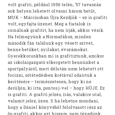
volt grafiti, például 1956 telén, ’57 tavaszán
sok helyen lehetett olvasni három betűt,
MUK – Márciusban Újra Kezdjük – ez is grafiti
volt, egyfajta üzenet. Meg a fiatalok is
csinálnak grafitit, ha nem írják, akkor vésik.
Ha felmegyünk a Normafához, minden
második fán találunk egy vésett szívet,
benne betűket, nyilakat, évszámokat.
Gyerekkorunkban mi is grafitiztunk, amikor
az iskolaigazgató elkergetett bennünket a
sportpályáról, mert délután nem lehetett ott
focizni, sötétedésben krétával odaírtuk a
kerítésére – természetesen, hogy ki ne
derüljön, ki írta, pontos j-vel – hogy HÜJE. Ez
is grafiti. A grafiti jelzés, írás, valakire utal,
valamit jelez, üzen. S ha lehetne mondani,
hogy a Dániel könyvéből felolvasott rész az
ős-grafiti, akkor azt hiszem, nem tévedünk,