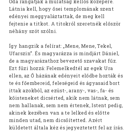
Oda rángatják a mulatság kellős közepére.
Látnia kell, hogy ősei templomának szent
edényei meggyaláztattak, de meg kell
fejtenie a titkot. A titokról szeretnék először
néhány szót szólni.
Így hangzik a felírat: „Mene, Mene, Tekel,
Ufarszin”. És magyarázza is mindjárt Dániel,
de a magyarázathoz bevezető szavakat fűz.
Ezt fűzi hozzá: Felemelkedtél az egek Ura
ellen, az Ő házának edényeit elődbe hozták és
te és főembereid, feleségeid és ágyasaid bort
ittak azokból, az ezüst-, arany-, vas-, fa- és
kőisteneket dicsérted, akik nem látnak, sem
nem hallanak, sem nem értenek, Istent pedig,
akinek kezében van a te lelked és előtte
minden utad, nem dicsőítetted. Azért
küldetett általa kéz és jegyeztetett fel az írás.