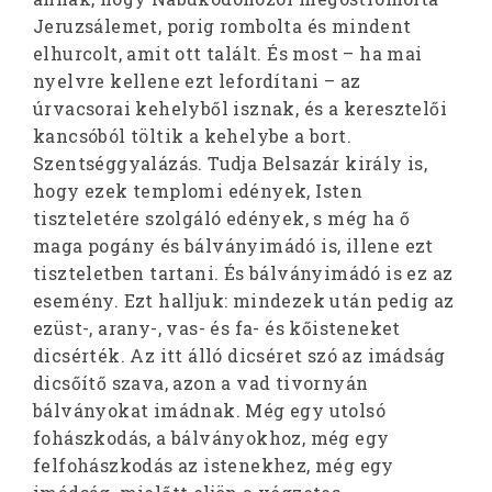
Jeruzsálemet, porig rombolta és mindent
elhurcolt, amit ott talált. És most – ha mai
nyelvre kellene ezt lefordítani – az
úrvacsorai kehelyből isznak, és a keresztelői
kancsóból töltik a kehelybe a bort.
Szentséggyalázás. Tudja Belsazár király is,
hogy ezek templomi edények, Isten
tiszteletére szolgáló edények, s még ha ő
maga pogány és bálványimádó is, illene ezt
tiszteletben tartani. És bálványimádó is ez az
esemény. Ezt halljuk: mindezek után pedig az
ezüst-, arany-, vas- és fa- és kőisteneket
dicsérték. Az itt álló dicséret szó az imádság
dicsőítő szava, azon a vad tivornyán
bálványokat imádnak. Még egy utolsó
fohászkodás, a bálványokhoz, még egy
felfohászkodás az istenekhez, még egy