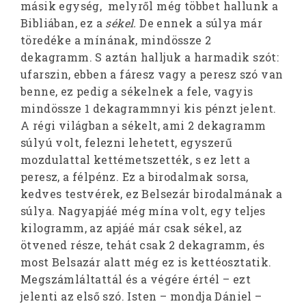
másik egység, melyről még többet hallunk a
Bibliában, ez a
sékel.
De ennek a súlya már
töredéke a mínának, mindössze 2
dekagramm. S aztán halljuk a harmadik szót:
ufarszin, ebben a fáresz vagy a peresz szó van
benne, ez pedig a sékelnek a fele, vagyis
mindössze 1 dekagrammnyi kis pénzt jelent.
A régi világban a sékelt, ami 2 dekagramm
súlyú volt, felezni lehetett, egyszerű
mozdulattal kettémetszették, s ez lett a
peresz, a félpénz. Ez a birodalmak sorsa,
kedves testvérek, ez Belsezár birodalmának a
súlya. Nagyapjáé még mína volt, egy teljes
kilogramm, az apjáé már csak sékel, az
ötvened része, tehát csak 2 dekagramm, és
most Belsazár alatt még ez is kettéosztatik.
Megszámláltattál és a végére értél – ezt
jelenti az első szó. Isten – mondja Dániel –