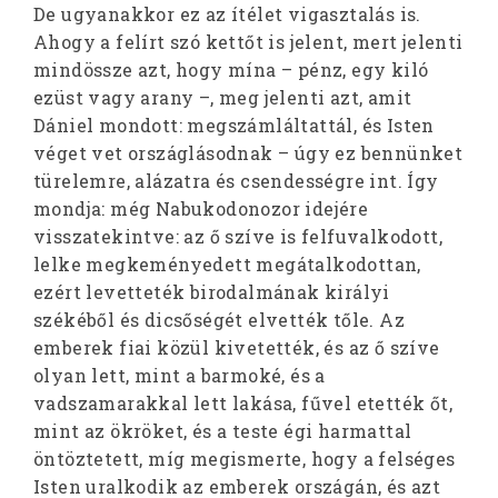
De ugyanakkor ez az ítélet vigasztalás is.
Ahogy a felírt szó kettőt is jelent, mert jelenti
mindössze azt, hogy mína – pénz, egy kiló
ezüst vagy arany –, meg jelenti azt, amit
Dániel mondott: megszámláltattál, és Isten
véget vet országlásodnak – úgy ez bennünket
türelemre, alázatra és csendességre int. Így
mondja: még Nabukodonozor idejére
visszatekintve: az ő szíve is felfuvalkodott,
lelke megkeményedett megátalkodottan,
ezért levetteték birodalmának királyi
székéből és dicsőségét elvették tőle. Az
emberek fiai közül kivetették, és az ő szíve
olyan lett, mint a barmoké, és a
vadszamarakkal lett lakása, fűvel etették őt,
mint az ökröket, és a teste égi harmattal
öntöztetett, míg megismerte, hogy a felséges
Isten uralkodik az emberek országán, és azt