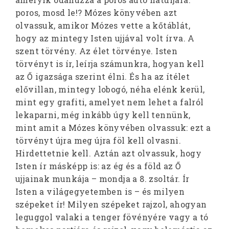
poros, mosd le!? Mózes könyvében azt
olvassuk, amikor Mózes vette a kőtáblát,
hogy az mintegy Isten ujjával volt írva. A
szent törvény. Az élet törvénye. Isten
törvényt is ír, leírja számunkra, hogyan kell
az Ő igazsága szerint élni. És ha az ítélet
elővillan, mintegy lobogó, néha elénk kerül,
mint egy grafiti, amelyet nem lehet a falról
lekaparni, még inkább úgy kell tennünk,
mint amit a Mózes könyvében olvassuk: ezt a
törvényt újra meg újra föl kell olvasni.
Hirdettetnie kell. Aztán azt olvassuk, hogy
Isten ír másképp is: az ég és a föld az Ő
ujjainak munkája – mondja a 8. zsoltár. Ír
Isten a világegyetemben is – és milyen
szépeket ír! Milyen szépeket rajzol, ahogyan
leguggol valaki a tenger fövényére vagy a tó