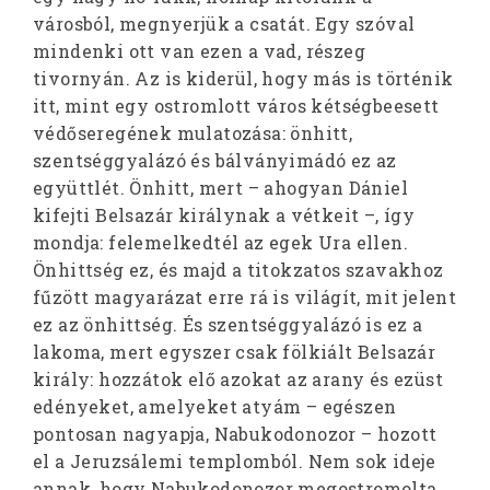
városból, megnyerjük a csatát. Egy szóval
mindenki ott van ezen a vad, részeg
tivornyán. Az is kiderül, hogy más is történik
itt, mint egy ostromlott város kétségbeesett
védőseregének mulatozása: önhitt,
szentséggyalázó és bálványimádó ez az
együttlét. Önhitt, mert – ahogyan Dániel
kifejti Belsazár királynak a vétkeit –, így
mondja: felemelkedtél az egek Ura ellen.
Önhittség ez, és majd a titokzatos szavakhoz
fűzött magyarázat erre rá is világít, mit jelent
ez az önhittség. És szentséggyalázó is ez a
lakoma, mert egyszer csak fölkiált Belsazár
király: hozzátok elő azokat az arany és ezüst
edényeket, amelyeket atyám – egészen
pontosan nagyapja, Nabukodonozor – hozott
el a Jeruzsálemi templomból. Nem sok ideje
annak, hogy Nabukodonozor megostromolta