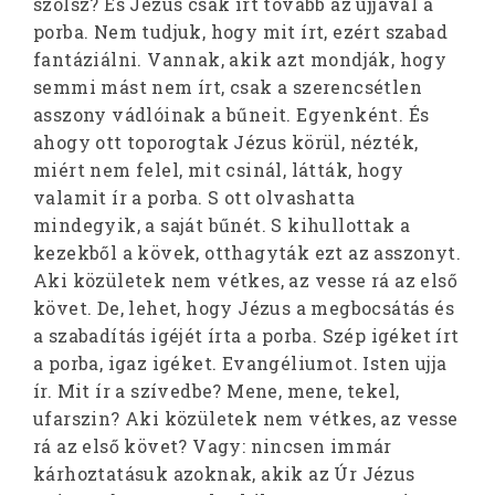
szólsz? És Jézus csak írt tovább az ujjával a
porba. Nem tudjuk, hogy mit írt, ezért szabad
fantáziálni. Vannak, akik azt mondják, hogy
semmi mást nem írt, csak a szerencsétlen
asszony vádlóinak a bűneit. Egyenként. És
ahogy ott toporogtak Jézus körül, nézték,
miért nem felel, mit csinál, látták, hogy
valamit ír a porba. S ott olvashatta
mindegyik, a saját bűnét. S kihullottak a
kezekből a kövek, otthagyták ezt az asszonyt.
Aki közületek nem vétkes, az vesse rá az első
követ. De, lehet, hogy Jézus a megbocsátás és
a szabadítás igéjét írta a porba. Szép igéket írt
a porba, igaz igéket. Evangéliumot. Isten ujja
ír. Mit ír a szívedbe? Mene, mene, tekel,
ufarszin? Aki közületek nem vétkes, az vesse
rá az első követ? Vagy: nincsen immár
kárhoztatásuk azoknak, akik az Úr Jézus