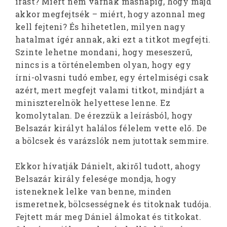
írást? Miért nem várnak másnapig, hogy majd
akkor megfejtsék – miért, hogy azonnal meg
kell fejteni? És hihetetlen, milyen nagy
hatalmat ígér annak, aki ezt a titkot megfejti.
Szinte lehetne mondani, hogy meseszerű,
nincs is a történelemben olyan, hogy egy
írni-olvasni tudó ember, egy értelmiségi csak
azért, mert megfejt valami titkot, mindjárt a
miniszterelnök helyettese lenne. Ez
komolytalan. De érezzük a leírásból, hogy
Belsazár királyt halálos félelem vette elő. De
a bölcsek és varázslók nem jutottak semmire.
Ekkor hívatják Dánielt, akiről tudott, ahogy
Belsazár király felesége mondja, hogy
isteneknek lelke van benne, minden
ismeretnek, bölcsességnek és titoknak tudója.
Fejtett már meg Dániel álmokat és titkokat.