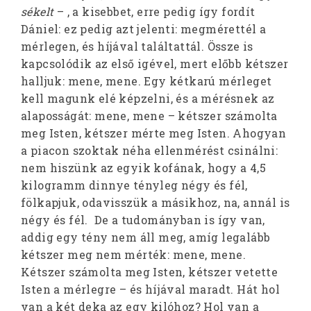
sékelt
– , a kisebbet, erre pedig így fordít
Dániel: ez pedig azt jelenti: megmérettél a
mérlegen, és híjával találtattál. Össze is
kapcsolódik az első igével, mert előbb kétszer
halljuk: mene, mene. Egy kétkarú mérleget
kell magunk elé képzelni, és a mérésnek az
alaposságát: mene, mene – kétszer számolta
meg Isten, kétszer mérte meg Isten. Ahogyan
a piacon szoktak néha ellenmérést csinálni:
nem hiszünk az egyik kofának, hogy a 4,5
kilogramm dinnye tényleg négy és fél,
fölkapjuk, odavisszük a másikhoz, na, annál is
négy és fél. De a tudományban is így van,
addig egy tény nem áll meg, amíg legalább
kétszer meg nem mérték: mene, mene.
Kétszer számolta meg Isten, kétszer vetette
Isten a mérlegre – és híjával maradt. Hát hol
van a két deka az egy kilóhoz? Hol van a