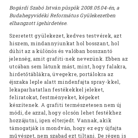
Bogárdi Szabó István püspök 2008.05.04-én, a
Budahegyvidéki Református Gyülekezetben
elhangzott igehirdetése.
Szeretett gyülekezet, kedves testvérek, azt
hiszem, mindannyiunkat hol bosszant, hol
dühit az a különös és valóban bosszantó
jelenség, amit grafiti-nek nevezünk. Ebben az
utcában sem látunk mást, mint, hogy falakra,
hirdetőtáblákra, üvegekre, portálokra az
éjszaka leple alatt mindenfajta spray-kkel,
lekaparhatatlan festékekkel jeleket,
feliratokat, festményeket, képeket
készítenek. A grafiti természetesen nem új
módi, de azzal, hogy olcsón lehet festékhez
hozzájutni, igen elterjedt. Vannak, akik
támogatják is mondván, hogy ez egy újfajta
művészet, nem szabad ezt tiltani. De régen is