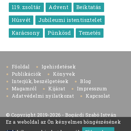
119. zsoltár
Advent
Beiktatás
Húsvét
Jubileumi istentisztelet
Karácsony
Pünkösd
Temetés
Főoldal
Igehirdetések
Publikációk
Könyvek
Interjúk, beszélgetések
Blog
Magamról
Kijárat
Impresszum
Adatvédelmi nyilatkozat
Kapcsolat
© Copyright 2019-2026 - Bogárdi Szabó István
Ez a weboldal az Ön kényelmes böngészésének