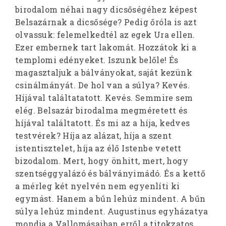
birodalom néhai nagy dicsőségéhez képest
Belsazárnak a dicsősége? Pedig őróla is azt
olvassuk: felemelkedtél az egek Ura ellen.
Ezer embernek tart lakomát. Hozzátok ki a
templomi edényeket. Iszunk belőle! És
magasztaljuk a bálványokat, saját kezünk
csinálmányát. De hol van a súlya? Kevés.
Híjával találtatatott. Kevés. Semmire sem
elég. Belsazár birodalma megméretett és
híjával találtatott. És mi az a híja, kedves
testvérek? Híja az alázat, híja a szent
istentisztelet, híja az élő Istenbe vetett
bizodalom. Mert, hogy önhitt, mert, hogy
szentséggyalázó és bálványimádó. És a kettő
a mérleg két nyelvén nem egyenlíti ki
egymást. Hanem a bűn lehúz mindent. A bűn
súlya lehúz mindent. Augustinus egyházatya
mondja a Vallomásaiban erről a titokzatos