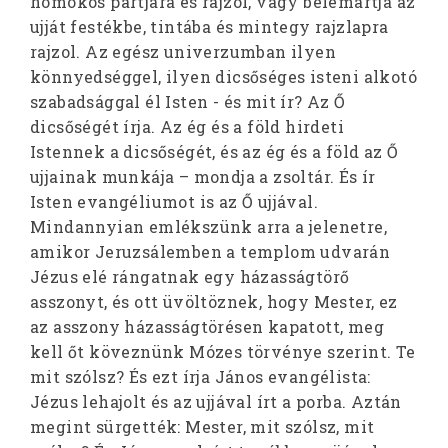
homokos partjára és rajzol, vagy belemártja az
ujját festékbe, tintába és mintegy rajzlapra
rajzol. Az egész univerzumban ilyen
könnyedséggel, ilyen dicsőséges isteni alkotó
szabadsággal él Isten - és mit ír? Az Ő
dicsőségét írja. Az ég és a föld hirdeti
Istennek a dicsőségét, és az ég és a föld az Ő
ujjainak munkája – mondja a zsoltár. És ír
Isten evangéliumot is az Ő ujjával.
Mindannyian emlékszünk arra a jelenetre,
amikor Jeruzsálemben a templom udvarán
Jézus elé rángatnak egy házasságtörő
asszonyt, és ott üvöltöznek, hogy Mester, ez
az asszony házasságtörésen kapatott, meg
kell őt köveznünk Mózes törvénye szerint. Te
mit szólsz? És ezt írja János evangélista:
Jézus lehajolt és az ujjával írt a porba. Aztán
megint sürgették: Mester, mit szólsz, mit