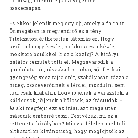
imádság, mielőtt eljön a végzetes
összecsapás.
És ekkor jelenik meg egy ujj, amely a falra ír.
Önmagában is megrendítő ez a tény.
Titokzatos, érthetetlen látomás ez. Hogy
kerül oda egy kézfej, mekkora ez a kézfej,
mekkora betűkkel ír ez a kézfej? A királyt
halálos rémület tölti el. Megzavarodik a
gondolataitól, rászakad minden, sőt fizikai
gyengeség vesz rajta erőt, szabályosan rázza a
hideg, összeverődnek a térdei, mozdulni sem
tud, csak kiabálni, hogy jöjjenek a varázslók, a
káldeusok, jöjjenek a bölcsek, az írástudók –
és aki megfejti ezt az írást, azt maga után
második emberré teszi. Testvérek, mi ez a
rettenet a királyban? Mi ez a félelemmel teli
olthatatlan kíváncsiság, hogy megfejtsék az