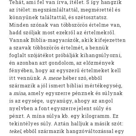
Tehát, ami fel van írva, ítélet. S így hangzik
az ítélet: megszámláltattál, megmérettél és
könnyűnek találtattál, és szétosztatsz.
Minden szónak van többszörös értelme van,
hadd szóljak most ezekről az értelmekről.
Vannak Biblia-magyarázók, akik kifejezetten
a szavak többszörös értelmét, a bennük
foglalt szójátékot próbálják kihangsúlyozni,
én azonban azt gondolom, az előzmények
fényében, hogy az egyszerű értelmeket kell
itt vennünk. A
mene
héber szó, ebből
származik a jól ismert bibliai mértékegység,
a
mína
, amely egyszerre pénznek és súlynak
is az egysége, ugyanúgy, ahogy az angol
nyelvben a font egyszerre jelent súly és
pénzt. A mína súlya kb. egy kilogramm. Ez
tekintélyes súly. Aztán halljuk a másik szót:
tekel
, ebből származik hangzóváltozással egy