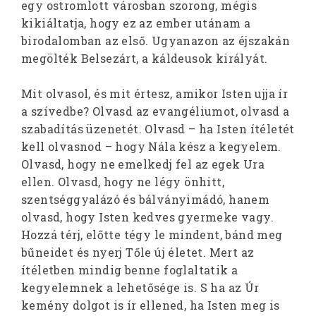
egy ostromlott városban szorong, mégis
kikiáltatja, hogy ez az ember utánam a
birodalomban az első. Ugyanazon az éjszakán
megölték Belsezárt, a káldeusok királyát.
Mit olvasol, és mit értesz, amikor Isten ujja ír
a szívedbe? Olvasd az evangéliumot, olvasd a
szabadítás üzenetét. Olvasd – ha Isten ítéletét
kell olvasnod – hogy Nála kész a kegyelem.
Olvasd, hogy ne emelkedj fel az egek Ura
ellen. Olvasd, hogy ne légy önhitt,
szentséggyalázó és bálványimádó, hanem
olvasd, hogy Isten kedves gyermeke vagy.
Hozzá térj, előtte tégy le mindent, bánd meg
bűneidet és nyerj Tőle új életet. Mert az
ítéletben mindig benne foglaltatik a
kegyelemnek a lehetősége is. S ha az Úr
kemény dolgot is ír ellened, ha Isten meg is