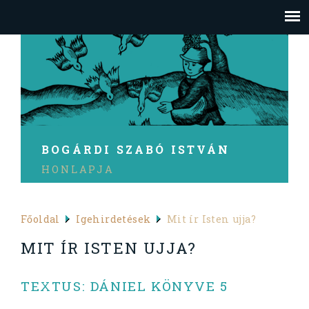
BOGÁRDI SZABÓ ISTVÁN
HONLAPJA
Főoldal
Igehirdetések
Mit ír Isten ujja?
MIT ÍR ISTEN UJJA?
TEXTUS: DÁNIEL KÖNYVE 5