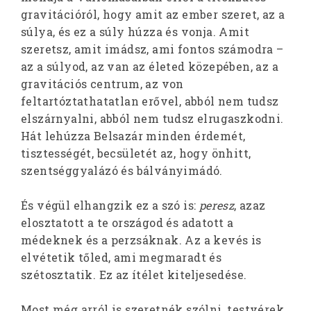
gravitációról, hogy amit az ember szeret, az a
súlya, és ez a súly húzza és vonja. Amit
szeretsz, amit imádsz, ami fontos számodra –
az a súlyod, az van az életed közepében, az a
gravitációs centrum, az von
feltartóztathatatlan erővel, abból nem tudsz
elszárnyalni, abból nem tudsz elrugaszkodni.
Hát lehúzza Belsazár minden érdemét,
tisztességét, becsületét az, hogy önhitt,
szentséggyalázó és bálványimádó.
És végül elhangzik ez a szó is:
peresz
, azaz
elosztatott a te országod és adatott a
médeknek és a perzsáknak. Az a kevés is
elvétetik tőled, ami megmaradt és
szétosztatik. Ez az ítélet kiteljesedése.
Most még arról is szeretnék szólni, testvérek,