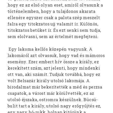
hogy ez az első olyan eset, amiről olvasunk a
történelemben, hogy a tulajdonos akarata
ellenére egyszer csak a palota szép meszelt
falra egy titokzatos ujj valamit ír. Különös,
titokzatos betűket ír. És ezt senki sem tudja,
sem elolvasni, sem az értelmét megfejteni.
Egy lakoma kellős közepén vagyunk. A
lakomáról azt olvassuk, hogy vad és mámoros
esemény. Ezer embert hív össze a király, ez
kerekített szám, azt jelenti, hogy mindenki
ott van, aki számít. Tudjuk továbbá, hogy ez
volt Belsazár király utolsó lakomája. A
birodalmat már bekerítették a méd és perzsa
csapatok, a várost már körülvették, ez az
utolsó éjszaka, ostromra készülnek. Búcsú-
bulit tart a király, utolsó nagy erőgyűjtés ez,
egy nagy hó-rukk, holnap kitörünk a