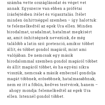
számba vette országlásodat és véget vet
annak. Egyszerre van ebben a prófétai
írásfejtésben ítélet és vigasztalás. Ítélet
minden önhittséggel szemben – így halottuk:
te felemelkedtél az egek Ura ellen. Minden
birodalmat, uradalmat, hatalmat megkísért
az, amit önhitségnek nevezünk, de még
találóbb a latin szó: pretenció, amikor többet
állít, és többet gondol magáról, mint ami
valójában. De nemcsak egy másik
birodalommal szemben gondol magáról többet
és állít magáról többet, és ha egyéni síkra
visszük, nemcsak a másik embernél gondolja
magát többnek, erősebbnek, hatalmasabbnak,
nem ez itt a főbűn, kedves testvérek, hanem –
ahogy mondja: felemelkedtél az egek Ura
ellen. Istennél gondol többet.