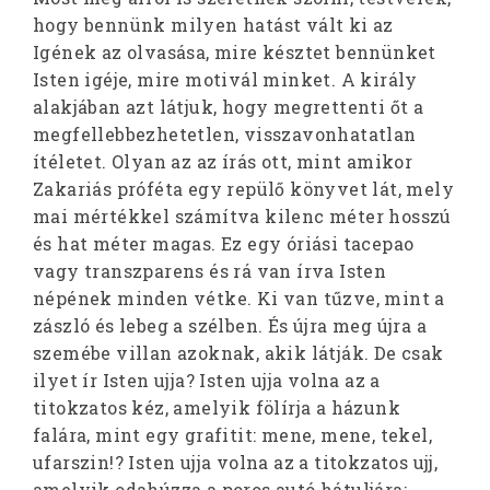
hogy bennünk milyen hatást vált ki az
Igének az olvasása, mire késztet bennünket
Isten igéje, mire motivál minket. A király
alakjában azt látjuk, hogy megrettenti őt a
megfellebbezhetetlen, visszavonhatatlan
ítéletet. Olyan az az írás ott, mint amikor
Zakariás próféta egy repülő könyvet lát, mely
mai mértékkel számítva kilenc méter hosszú
és hat méter magas. Ez egy óriási tacepao
vagy transzparens és rá van írva Isten
népének minden vétke. Ki van tűzve, mint a
zászló és lebeg a szélben. És újra meg újra a
szemébe villan azoknak, akik látják. De csak
ilyet ír Isten ujja? Isten ujja volna az a
titokzatos kéz, amelyik fölírja a házunk
falára, mint egy grafitit: mene, mene, tekel,
ufarszin!? Isten ujja volna az a titokzatos ujj,
amelyik odahúzza a poros autó hátuljára: