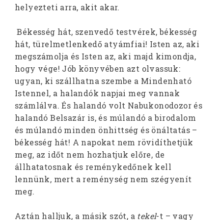
helyezteti arra, akit akar.
Békesség hát, szenvedő testvérek, békesség
hát, türelmetlenkedő atyámfiai! Isten az, aki
megszámolja és Isten az, aki majd kimondja,
hogy vége! Jób könyvében azt olvassuk:
ugyan, ki szállhatna szembe a Mindenható
Istennel, a halandók napjai meg vannak
számlálva. És halandó volt Nabukonodozor és
halandó Belsazár is, és múlandó a birodalom
és múlandó minden önhittség és önáltatás –
békesség hát! A napokat nem rövidíthetjük
meg, az időt nem hozhatjuk előre, de
állhatatosnak és reménykedőnek kell
lennünk, mert a reménység nem szégyenít
meg.
Aztán halljuk, a másik szót, a
tekel
-t – vagy