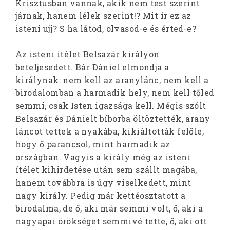
Krisztusban vannak, akik nem test szerint
járnak, hanem lélek szerint!? Mit ír ez az
isteni ujj? S ha látod, olvasod-e és érted-e?
Az isteni ítélet Belsazár királyon
beteljesedett. Bár Dániel elmondja a
királynak: nem kell az aranylánc, nem kell a
birodalomban a harmadik hely, nem kell tőled
semmi, csak Isten igazsága kell. Mégis szólt
Belsazár és Dánielt bíborba öltöztették, arany
láncot tettek a nyakába, kikiáltották felőle,
hogy ő parancsol, mint harmadik az
országban. Vagyis a király még az isteni
ítélet kihirdetése után sem szállt magába,
hanem továbbra is úgy viselkedett, mint
nagy király. Pedig már kettéosztatott a
birodalma, de ő, aki már semmi volt, ő, aki a
nagyapai örökséget semmivé tette, ő, aki ott