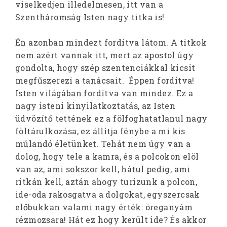
viselkedjen illedelmesen, itt van a
Szentháromság Isten nagy titka is!
Én azonban mindezt fordítva látom. A titkok
nem azért vannak itt, mert az apostol úgy
gondolta, hogy szép szentenciákkal kicsit
megfűszerezi a tanácsait. Éppen fordítva!
Isten világában fordítva van mindez. Ez a
nagy isteni kinyilatkoztatás, az Isten
üdvözítő tettének ez a fölfoghatatlanul nagy
föltárulkozása, ez állítja fénybe a mi kis
múlandó életünket. Tehát nem úgy van a
dolog, hogy tele a kamra, és a polcokon elöl
van az, ami sokszor kell, hátul pedig, ami
ritkán kell, aztán ahogy turizunk a polcon,
ide-oda rakosgatva a dolgokat, egyszercsak
előbukkan valami nagy érték: öreganyám
rézmozsara! Hát ez hogy került ide? És akkor