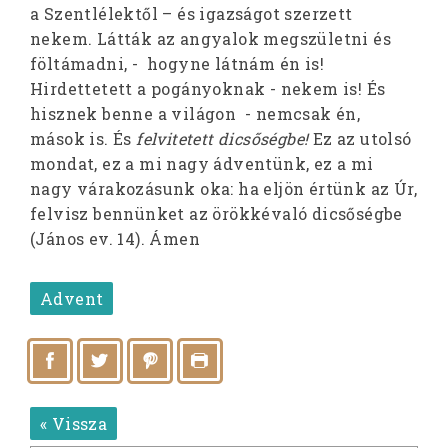
a Szentlélektől – és igazságot szerzett
nekem. Látták az angyalok megszületni és
föltámadni, - hogyne látnám én is!
Hirdettetett a pogányoknak - nekem is! És
hisznek benne a világon - nemcsak én,
mások is. És
felvitetett dicsőségbe!
Ez az utolsó
mondat, ez a mi nagy ádventünk, ez a mi
nagy várakozásunk oka: ha eljön értünk az Úr,
felvisz bennünket az örökkévaló dicsőségbe
(János ev. 14). Ámen
Advent
« Vissza