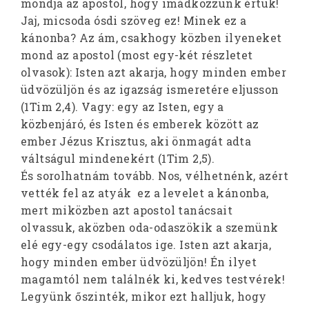
mondja az apostol, hogy imádkozzunk értük!
Jaj, micsoda ósdi szöveg ez! Minek ez a
kánonba? Az ám, csakhogy közben ilyeneket
mond az apostol (most egy-két részletet
olvasok): Isten azt akarja, hogy minden ember
üdvözüljön és az igazság ismeretére eljusson
(1Tim 2,4). Vagy: egy az Isten, egy a
közbenjáró, és Isten és emberek között az
ember Jézus Krisztus, aki önmagát adta
váltságul mindenekért (1Tim 2,5).
És sorolhatnám tovább. Nos, vélhetnénk, azért
vették fel az atyák ez a levelet a kánonba,
mert miközben azt apostol tanácsait
olvassuk, aközben oda-odaszökik a szemünk
elé egy-egy csodálatos ige. Isten azt akarja,
hogy minden ember üdvözüljön! Én ilyet
magamtól nem találnék ki, kedves testvérek!
Legyünk őszinték, mikor ezt halljuk, hogy