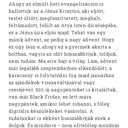
Ahogy az elmúlt heti evangelizáción is
hallottuk: az a Jézus Krisztus, aki eljött,
testet öltött, megfeszíttetett, meghalt,
feltámadott, felült az Atya Isten dicsőségébe,
ez a Jézus újra eljön majd. Tehát van egy
másik ádvent, az pedig a nagy ádvent. Hogy
ez úgy lesz-e, ahogy ez a gyermek akarta a
boltban, vagyis az időt hosszabbítjuk, toldjuk,
nem tudom. Ma erre hajt a világ. Lám, ádvent
már legalább szeptemberben elkezdődött, a
karácsony is folytatódni fog majd januárban
az ajándékok visszaváltásával vagy
cseréjével. Sőt, új nagypénteket is kitaláltak,
van már Black Friday, ez lett mára
nagypéntek, amikor lehet rohanni, s főleg
digitális készülékeket vásárolni. A
tudatunkat is ekként hosszabbítják ezek a
dolgok. És minderre – nem elítélőleg mondom