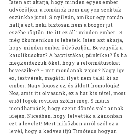
Isten azt akarja, hogy minden egyes ember
üdvözüljön, a románok nem nagyon szoktak
eszünkbe jutni. S nyilván, amikor egy román
hallja ezt, neki biztosan nem a bozgor jut
eszébe rögtön. De itt ez áll: minden ember! S
még ökumenikus is lehetek. Isten azt akarja,
hogy minden ember üdvözüljön. Bevegyük a
katolikusokat? A baptistákat, pünkiket? És ha
megkérdezzük őket, hogy a reformátusokat
beveszik-e? – mit mondanak vajon? Nagy Ige
ez, testvérek, magától ilyet nem talál ki az
ember. Nagy logosz ez, és áldott homológia!
Nos, amit itt olvasunk, ez a hat kis tétel, most
erről fogok röviden szólni még. S máris
mondhatnánk, hogy szent döntés volt annak
idején, Niceában, hogy felvették a kánonban
ezt a levelet! Mert miközben arról szól ez a
levél, hogy a kedves ifjú Timóteus hogyan