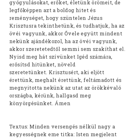
gyógyulásokat, erőket, életünk örömeit, de
legfőképpen azt a boldog hitet és
reménységet, hogy szüntelen Jézus
Krisztusra tekinthetünk, és tudhatjuk, ha az
övéi vagyunk, akkor Ővele együtt mindent
nekünk ajándékozol, ha az övéi vagyunk,
akkor szeretetedtől semmi sem szakíthat el.
Nyisd meg hát szívünket Igéd számára,
erősítsd hitünket, növeld
szeretetünket. Krisztusért, aki eljött
érettünk, meghalt érettünk, feltámadott és
megnyitotta nekünk az utat az örökkévaló
országba, kérünk, hallgasd meg
könyörgésünket. Ámen
Textus: Minden versengés nélkül nagy a
kegyességnek eme titka: Isten megjelent