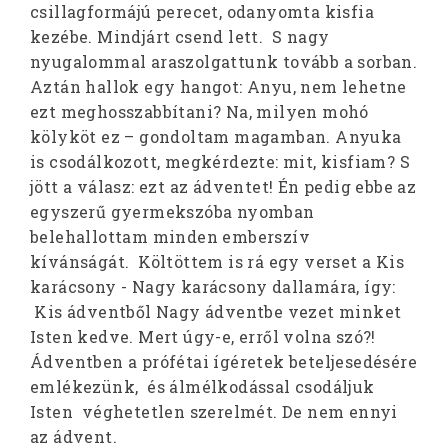
csillagformájú perecet, odanyomta kisfia
kezébe. Mindjárt csend lett. S nagy
nyugalommal araszolgattunk tovább a sorban.
Aztán hallok egy hangot: Anyu, nem lehetne
ezt meghosszabbítani? Na, milyen mohó
kölyköt ez – gondoltam magamban. Anyuka
is csodálkozott, megkérdezte: mit, kisfiam? S
jött a válasz: ezt az ádventet! Én pedig ebbe az
egyszerű gyermekszóba nyomban
belehallottam minden emberszív
kívánságát. Költöttem is rá egy verset a Kis
karácsony - Nagy karácsony dallamára, így:
Kis ádventből Nagy ádventbe vezet minket
Isten kedve. Mert úgy-e, erről volna szó?!
Ádventben a prófétai ígéretek beteljesedésére
emlékezünk, és álmélkodással csodáljuk
Isten véghetetlen szerelmét. De nem ennyi
az ádvent.