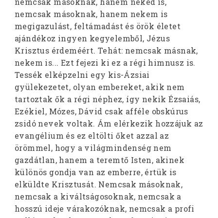
nemcsak másoknak, hanem neked is,
nemcsak másoknak, hanem nekem is
megigazulást, feltámadást és örök életet
ajándékoz ingyen kegyelemből, Jézus
Krisztus érdeméért. Tehát: nemcsak másnak,
nekem is... Ezt fejezi ki ez a régi himnusz is.
Tessék elképzelni egy kis-Ázsiai
gyülekezetet, olyan embereket, akik nem
tartoztak ők a régi néphez, így nekik Ézsaiás,
Ezékiel, Mózes, Dávid csak afféle obskúrus
zsidó nevek voltak. Ám elérkezik hozzájuk az
evangélium és ez eltölti őket azzal az
örömmel, hogy a világmindenség nem
gazdátlan, hanem a teremtő Isten, akinek
különös gondja van az emberre, értük is
elküldte Krisztusát. Nemcsak másoknak,
nemcsak a kiváltságosoknak, nemcsak a
hosszú ideje várakozóknak, nemcsak a profi