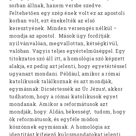
sorban állnak, hanem versbe szedve.
Feltehetően egy szép ének volt ez az apostoli
korban volt, ezt énekelték az első
keresztyének. Minden versengés nélkül –
mondja az apostol. Mások úgy fordítják:
nyilvánvalóan, megvallottan, kétségkívül,
valóban. Vagyis teljes egyértelműséggel. Egy
titokzatos szó áll itt, a homológia szó képzett
alakja, ez pedig azt jelenti, hogy egyetértéssel
ugyanazt mondani. Például, amikor a római
katolikusok találkoznak és azt mondják,
egymásnak: Dicsértessék az Úr Jézus!, akkor
tudhatom, hogy a római katolikusok egyet
mondanak. Amikor a reformátusok azt
mondják, hogy: Áldás, békesség!, tudom, hogy
ők reformátusok, és egyféle módon
köszönnek egymásnak. A homológia az
identitást kifejező kulcsmondatokat jelenti.