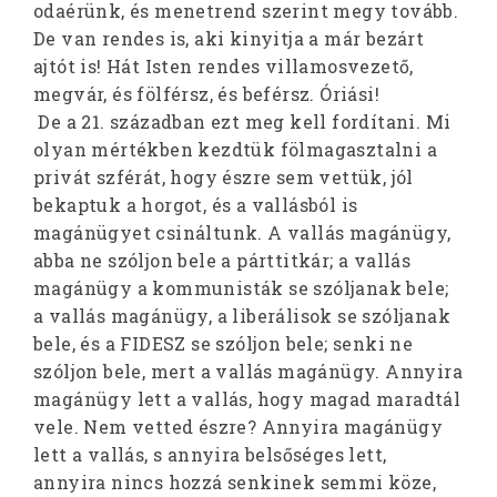
odaérünk, és menetrend szerint megy tovább.
De van rendes is, aki kinyitja a már bezárt
ajtót is! Hát Isten rendes villamosvezető,
megvár, és fölférsz, és beférsz. Óriási!
De a 21. században ezt meg kell fordítani. Mi
olyan mértékben kezdtük fölmagasztalni a
privát szférát, hogy észre sem vettük, jól
bekaptuk a horgot, és a vallásból is
magánügyet csináltunk. A vallás magánügy,
abba ne szóljon bele a párttitkár; a vallás
magánügy a kommunisták se szóljanak bele;
a vallás magánügy, a liberálisok se szóljanak
bele, és a FIDESZ se szóljon bele; senki ne
szóljon bele, mert a vallás magánügy. Annyira
magánügy lett a vallás, hogy magad maradtál
vele. Nem vetted észre? Annyira magánügy
lett a vallás, s annyira belsőséges lett,
annyira nincs hozzá senkinek semmi köze,