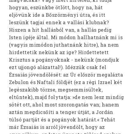
hogyan, eszünkbe ötlött, hogy na, hát
eljövünk ide a Bőszörményi útra, és itt
leszünk tagjai ennek a vallási klubnak?
Hiszen a hit hallásból van, a hallás pedig
Isten igéje által. Mi módon hallhatnánk mi is
(vagyis mimódon juthatnánk hitre), ha nem
hirdettetik nekünk az ige? Hirdettetett
Krisztus a pogányoknak - nekünk (mondjuk
ezt ujjongó alázattal!). Idézzük csak fel
Ézsaiás jövendölését: az Úr először megalázta
Zebulon és Naftali földjét (ez a régi Izrael két
legészakibb törzse, megsemmisültek,
eltűntek), majd folytatja: »de nem lesz mindig
sötét ott, ahol most szorongatás van; hanem
aztán megdicsőíti a tenger útját, a Jordán
túlsó partját és a pogányok határát.« Tehát
már Ézsaiás is arról jövendölt, hogy az