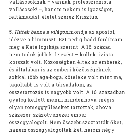
vallásosoknak – vannak professzionista
vallásosok! –, hanem nekem is igazságot,
feltámadást, életet szerez Krisztus.
5.
Hittek benne a világon,
mondja az apostol,
idézve a himnuszt. Ezt pedig hadd fordítsam
meg a Káté logikája szerint. A 16. század –
nem tudok jobb kifejezést – kollektivista
korszak volt. Közösségben éltek az emberek,
és általában is az emberi közösségeknek
sokkal több ága-boga, köteléke volt mint ma,
tagoltabb is volt a társadalom, az
összetartozás is nagyobb volt. A 16. században
gyalog kellett menni mindenhova, mégis
olyan tömeggyűléseket tartottak, ahova
százezer, százötvenezer ember
összegyalogolt. Nem összebuszoztatták őket,
hanem összegyalogoltak két, három négy