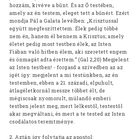
hozzám, kivéve a bűnt. És az Ő testében,
amely az én testem, eleget tett a bűnért. Ezért
mondja Pál a Galata levélben: „Krisztussal
együtt megfeszíttettem. Élek pedig többé
nem én, hanem él bennem a Krisztus; amely
életet pedig most testben élek, az Isten
Fiában való hitben élem, aki szeretett engem
és önmagát adta érettem.” (Gal 2,20) Megjelent
az Isten testben! - forgasd a szívedben az az
igét így: megjelent a mi testünkben, az én
testemben, ebben a 21. századi, elpuhult,
átlagéletkornál messze többet élt, de
mégiscsak nyomorult, múlandó emberi
testben jelent meg, mert lelkestől, testestől
akar megváltani, és mert a te tested az Isten
csodálatos teremtménye.
2. Aztán így folytatja az apostol: