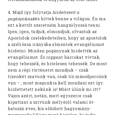
4. Majd így folytatja
hirdettetett a
pogányoknak
és hittek benne a világon. Én ma
ezt a kettőt szeretném hangsúlyossá tenni.
Igen, igen, tudjuk, elmondjuk, olvastuk az
Apostolok cselekedeteiben, hogy az apostolok
a szélrózsa irányába elmentek evangéliumot
hirdetni. Minden pogánynak hirdették az
evangéliumot. És roppant harcokat vívtak,
hogy tehessék, és hitelesen tehessék. De most
nem a régi történetet mondjuk – csak
tizenkét szavunk van, csak tíz másodpercünk
van – , most magunkra kell mondani ezt így:
hirdettetett nekünk is! Miért ülünk mi itt?
Vajon azért, netán, mert egyszerre csak
kipattant a szívünk mélyéről valami öt-
hatszáz éves, kis eldobott hagyomány-
magvacska? Vagy mert hirtelen, ki tudja