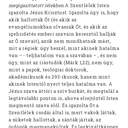
megigazíttatott lélekben.
A Szentlélek Isten
igazolta Jézus Krisztust. Igazolta úgy is, hogy
akik hallották Őt (és akik az
evangéliumokban olvassák Őt, és akik az
igehirdetés emberi szavain keresztül hallják
az Ő szavait), azok nem mondhatnak mást,
mit a régiek: úgy beszél, mint akinek hatalma
van – - teljhatalom van a szavában – , és nem
úgy, mint az írástudók (Márk 1,22), nem úgy,
mint a papok, teológiai doktorok,
akadémikusok és 293-ikusok, hanem mint
akinek Istentől nyert teljes hatalma van. A
Jézus szava áttöri a szív burkát, és megtalál a
legtávolabbi ponton is, ahova elrejtőztél Isten
megmentő szava elől. És igazolta Őt a
Szentlélek csodái által is, mert vakok láttak,
a süketek hallottak, a sánták jártak, az
ördögök megmenekültek. És legkiváltképpen