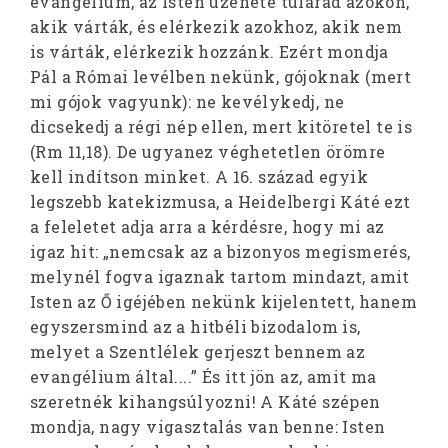
evangélium, az Isten üzenete túlárad azokon,
akik várták, és elérkezik azokhoz, akik nem
is várták, elérkezik hozzánk. Ezért mondja
Pál a Római levélben nekünk, gójoknak (mert
mi gójok vagyunk): ne kevélykedj, ne
dicsekedj a régi nép ellen, mert kitöretel te is
(Rm 11,18). De ugyanez véghetetlen örömre
kell indítson minket. A 16. század egyik
legszebb katekizmusa, a Heidelbergi Káté ezt
a feleletet adja arra a kérdésre, hogy mi az
igaz hit: „nemcsak az a bizonyos megismerés,
melynél fogva igaznak tartom mindazt, amit
Isten az Ő igéjében nekünk kijelentett, hanem
egyszersmind az a hitbéli bizodalom is,
melyet a Szentlélek gerjeszt bennem az
evangélium által....” És itt jön az, amit ma
szeretnék kihangsúlyozni! A Káté szépen
mondja, nagy vigasztalás van benne: Isten