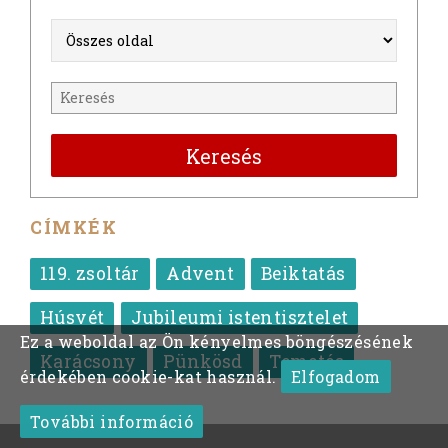
Keresés
CÍMKÉK
119. zsoltár
Advent
Beiktatás
Húsvét
Jubileumi istentisztelet
Ez a weboldal az Ön kényelmes böngészésének
Karácsony
Pünkösd
Temetés
érdekében cookie-kat használ.
Elfogadom
További információ