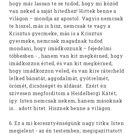
hogy már lassan te se tudod, hogy mi közöd
van neked a saját hitedhez! Hittek benne a
világon – mondja az apostol. Vagyis nemcsak
te hiszel, más is hisz, nemcsak te vagy a
Krisztus gyermeke, más is a Krisztus
gyermeke, nemcsak magadnak tudod
mondani, hogy imádkozzunk – fejedelmi
többesben - , hanem van kit megkérned, hogy
imádkozzon érted, és van kit megkérned,
hogy imádkozzon veled, és van kire ráterheld
lelked bánatát, aggodalmát, gyötrelmét,
örömét, dicsőségét és áldását. Ezért én
szívesen megfordítom a Heidelbergi Kátét,
így: Isten nemcsak nekem, hanem másoknak
is... adott hitet. Hisznek benne a világon.
6. Ez a mi keresztyénségünk nagy titka: Isten
megjelent - az én testemben; megigazíttatott