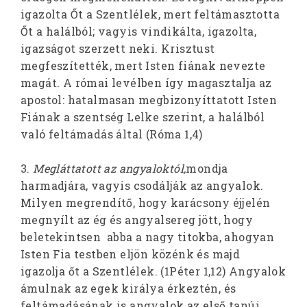
igazolta Őt a Szentlélek, mert feltámasztotta
Őt a halálból; vagyis vindikálta, igazolta,
igazságot szerzett neki. Krisztust
megfeszítették, mert Isten fiának nevezte
magát. A római levélben így magasztalja az
apostol: hatalmasan megbizonyíttatott Isten
Fiának a szentség Lelke szerint, a halálból
való feltámadás által (Róma 1,4)
3.
Megláttatott az angyaloktól,
mondja
harmadjára, vagyis csodálják az angyalok.
Milyen megrendítő, hogy karácsony éjjelén
megnyílt az ég és angyalsereg jött, hogy
beletekintsen abba a nagy titokba, ahogyan
Isten Fia testben eljön közénk és majd
igazolja őt a Szentlélek. (1Péter 1,12) Angyalok
ámulnak az egek királya érkeztén, és
feltámadásának is angyalok az első tanúi.