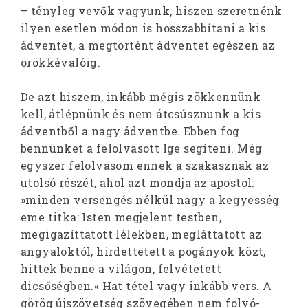
– tényleg vevők vagyunk, hiszen szeretnénk
ilyen esetlen módon is hosszabbítani a kis
ádventet, a megtörtént ádventet egészen az
örökkévalóig.
De azt hiszem, inkább mégis zökkennünk
kell, átlépnünk és nem átcsúsznunk a kis
ádventből a nagy ádventbe. Ebben fog
bennünket a felolvasott Ige segíteni. Még
egyszer felolvasom ennek a szakasznak az
utolsó részét, ahol azt mondja az apostol:
»minden versengés nélkül nagy a kegyesség
eme titka: Isten megjelent testben,
megigazíttatott lélekben, megláttatott az
angyaloktól, hirdettetett a pogányok közt,
hittek benne a világon, felvétetett
dicsőségben.« Hat tétel vagy inkább vers. A
görög újszövetség szövegében nem folyó-