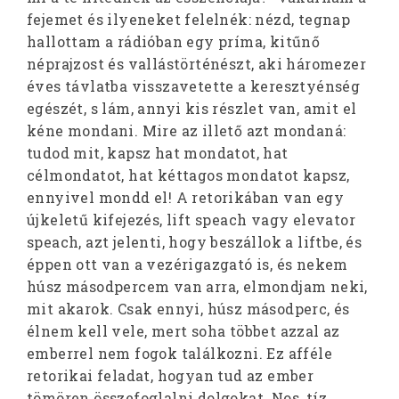
fejemet és ilyeneket felelnék: nézd, tegnap
hallottam a rádióban egy príma, kitűnő
néprajzost és vallástörténészt, aki háromezer
éves távlatba visszavetette a keresztyénség
egészét, s lám, annyi kis részlet van, amit el
kéne mondani. Mire az illető azt mondaná:
tudod mit, kapsz hat mondatot, hat
célmondatot, hat kéttagos mondatot kapsz,
ennyivel mondd el! A retorikában van egy
újkeletű kifejezés, lift speach vagy elevator
speach, azt jelenti, hogy beszállok a liftbe, és
éppen ott van a vezérigazgató is, és nekem
húsz másodpercem van arra, elmondjam neki,
mit akarok. Csak ennyi, húsz másodperc, és
élnem kell vele, mert soha többet azzal az
emberrel nem fogok találkozni. Ez afféle
retorikai feladat, hogyan tud az ember
tömören összefoglalni dolgokat. Nos, tíz