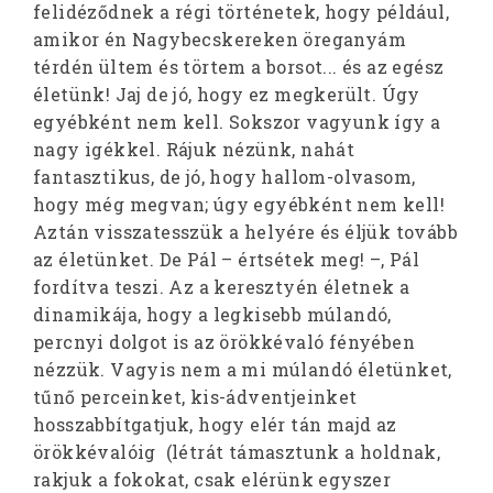
felidéződnek a régi történetek, hogy például,
amikor én Nagybecskereken öreganyám
térdén ültem és törtem a borsot... és az egész
életünk! Jaj de jó, hogy ez megkerült. Úgy
egyébként nem kell. Sokszor vagyunk így a
nagy igékkel. Rájuk nézünk, nahát
fantasztikus, de jó, hogy hallom-olvasom,
hogy még megvan; úgy egyébként nem kell!
Aztán visszatesszük a helyére és éljük tovább
az életünket. De Pál – értsétek meg! –, Pál
fordítva teszi. Az a keresztyén életnek a
dinamikája, hogy a legkisebb múlandó,
percnyi dolgot is az örökkévaló fényében
nézzük. Vagyis nem a mi múlandó életünket,
tűnő perceinket, kis-ádventjeinket
hosszabbítgatjuk, hogy elér tán majd az
örökkévalóig (létrát támasztunk a holdnak,
rakjuk a fokokat, csak elérünk egyszer