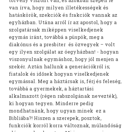
törvény viszont van, és azokban szépen le
van írva, hogy milyen illetékességek és
hatáskörök, szekciók és frakciók vannak az
egyházban. Utána arról ír az apostol, hogy a
szolgatársak miképpen viselkedjenek
egymás iránt, továbbá a püspök, meg a
diakónus és a presbiter és özvegyek – volt
egy ilyen szolgálat az óegyházban! - hogyan
viszonyulnak egymáshoz, hogy jól menjen a
szekér. Aztán hallunk a generációkról is;
fiatalok és idősek hogyan viselkedjenek
egymással. Meg a háztársak is, férj és feleség,
továbbá a gyermekek, a háztartási
alkalmazott (régen rabszolgának nevezték),
ki hogyan tegyen. Minderre pedig
mondhatnánk, hogy ugyan minek ez a
Bibliába?! Hiszen a szerepek, posztok,
funkciók korról korra változnak, múlandóság