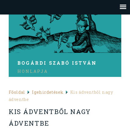
BOGÁRDI SZABÓ ISTVÁN
HONLAPJA
Főoldal
Igehirdetések
Kis ádventből nagy
ádventbe
KIS ÁDVENTBŐL NAGY
ÁDVENTBE