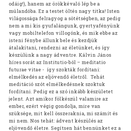
odáig!), hanem az örökkévaló lép be a
múlandóba. Ez a testet öltés nagy titka! Isten
világossága felragyog a sötétségben, az pedig
nem a mi kis gyufalángunk, gyertyafényünk
vagy mobiltelefon villogónk, és mik ebbe az
isteni fénybe állunk bele és kezdjük
átalakítani, rendezni az életünket, és így
készülünk a nagy ádventre. Kálvin János
híres sorát az Institutio-ból – meditatio
futurae vitae - így szokták fordítani:
elmélkedés az eljövendő életről. Tehát
meditáció szót elmélkedésnek szoktuk
fordítani. Pedig ez a szó inkább készületet
jelent. Azt amikor fölkészül valamire az
ember, ezért végig gondolja, mire van
szüksége, mit kell összeraknia, mi számít és
mi nem. Nos tehát: ádvent készülés az
eljövendő életre. Segítsen hát bennünket ez a