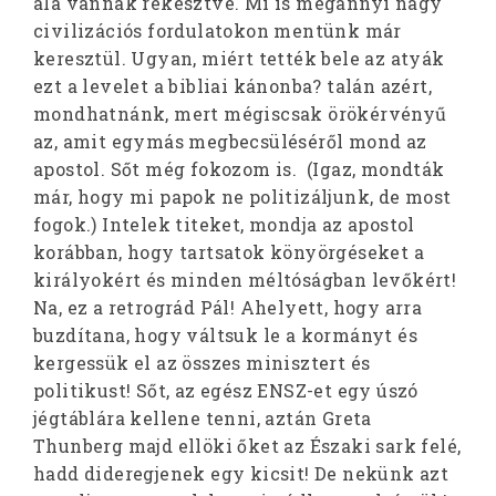
alá vannak rekesztve. Mi is megannyi nagy
civilizációs fordulatokon mentünk már
keresztül. Ugyan, miért tették bele az atyák
ezt a levelet a bibliai kánonba? talán azért,
mondhatnánk, mert mégiscsak örökérvényű
az, amit egymás megbecsüléséről mond az
apostol. Sőt még fokozom is. (Igaz, mondták
már, hogy mi papok ne politizáljunk, de most
fogok.) Intelek titeket, mondja az apostol
korábban, hogy tartsatok könyörgéseket a
királyokért és minden méltóságban levőkért!
Na, ez a retrográd Pál! Ahelyett, hogy arra
buzdítana, hogy váltsuk le a kormányt és
kergessük el az összes minisztert és
politikust! Sőt, az egész ENSZ-et egy úszó
jégtáblára kellene tenni, aztán Greta
Thunberg majd ellöki őket az Északi sark felé,
hadd dideregjenek egy kicsit! De nekünk azt