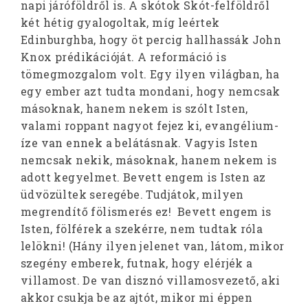
napi járóföldről is. A skótok Skót-felföldről
két hétig gyalogoltak, míg leértek
Edinburghba, hogy öt percig hallhassák John
Knox prédikációját. A reformáció is
tömegmozgalom volt. Egy ilyen világban, ha
egy ember azt tudta mondani, hogy nemcsak
másoknak, hanem nekem is szólt Isten,
valami roppant nagyot fejez ki, evangélium-
íze van ennek a belátásnak. Vagyis Isten
nemcsak nekik, másoknak, hanem nekem is
adott kegyelmet. Bevett engem is Isten az
üdvözültek seregébe. Tudjátok, milyen
megrendítő fölismerés ez! Bevett engem is
Isten, fölférek a szekérre, nem tudtak róla
lelökni! (Hány ilyen jelenet van, látom, mikor
szegény emberek, futnak, hogy elérjék a
villamost. De van disznó villamosvezető, aki
akkor csukja be az ajtót, mikor mi éppen