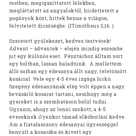
testben, megigazíttatott lélekben,
megláttatott az angyaloktól, hirdettetett a
pogányok közt, hittek benne a világon,
felvitetett dicsőségbe. (1Timótheus 3,16. )
Szeretett gyülekezet, kedves testvérek!
Ádvent – ádventek – elején mindig eszembe
jut egy különös eset. Pénztárhoz álltam sort
egy boltban, lassan haladtunk. A mellettem
álló sorban egy édesanya állt nagy, teletömött
kosárral. Vele egy 4-5 éves izgága lurkó.
Szegény édesanyának elég volt éppen a nagy
bevásárló kosarat tartani, nemhogy még a
gyereket is a szemhatáson belül tudni.
Ugyanis, ahogy az lenni szokott, a 4-5
éveseknek ilyenkor támad elkóborlási kedve.
Ám a fiatalasszony édesanyai ügyességgel
benyúlt a kosarába és kivett egy