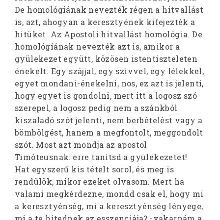
De homológiának nevezték régen a hitvallást
is, azt, ahogyan a keresztyének kifejezték a
hitüket. Az Apostoli hitvallást homológia. De
homológiának nevezték azt is, amikor a
gyülekezet együtt, közösen istentiszteleten
énekelt. Egy szájjal, egy szívvel, egy lélekkel,
egyet mondani-énekelni, nos, ez azt is jelenti,
hogy egyet is gondolni, mert itt a logosz szó
szerepel, a logosz pedig nem a szánkból
kiszaladó szót jelenti, nem berbételést vagy a
bömbölgést, hanem a megfontolt, meggondolt
szót. Most azt mondja az apostol
Timóteusnak: erre tanítsd a gyülekezetet!
Hat egyszerű kis tételt sorol, és meg is
rendülök, mikor ezeket olvasom. Mert ha
valami megkérdezne, mondd csak el, hogy mi
a keresztyénség, mi a keresztyénség lényege,
mi a te hitednek az esszenciája? -vakarnám a