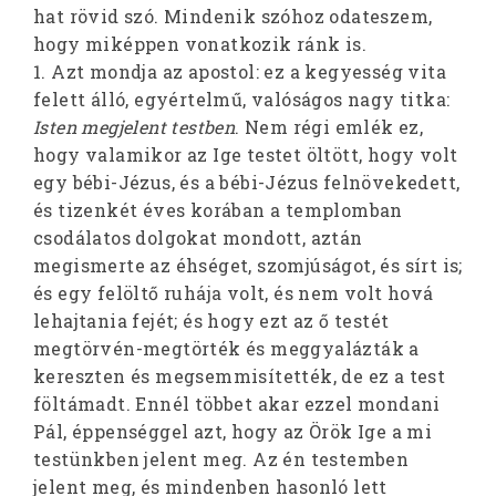
hat rövid szó. Mindenik szóhoz odateszem,
hogy miképpen vonatkozik ránk is.
1. Azt mondja az apostol: ez a kegyesség vita
felett álló, egyértelmű, valóságos nagy titka:
Isten megjelent testben
. Nem régi emlék ez,
hogy valamikor az Ige testet öltött, hogy volt
egy bébi-Jézus, és a bébi-Jézus felnövekedett,
és tizenkét éves korában a templomban
csodálatos dolgokat mondott, aztán
megismerte az éhséget, szomjúságot, és sírt is;
és egy felöltő ruhája volt, és nem volt hová
lehajtania fejét; és hogy ezt az ő testét
megtörvén-megtörték és meggyalázták a
kereszten és megsemmisítették, de ez a test
föltámadt. Ennél többet akar ezzel mondani
Pál, éppenséggel azt, hogy az Örök Ige a mi
testünkben jelent meg. Az én testemben
jelent meg, és mindenben hasonló lett