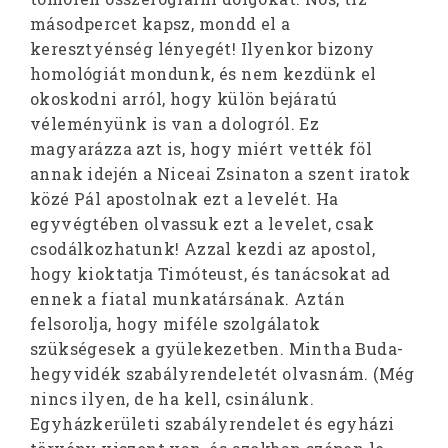
másodpercet kapsz, mondd el a
keresztyénség lényegét! Ilyenkor bizony
homológiát mondunk, és nem kezdünk el
okoskodni arról, hogy külön bejáratú
véleményünk is van a dologról. Ez
magyarázza azt is, hogy miért vették föl
annak idején a Niceai Zsinaton a szent iratok
közé Pál apostolnak ezt a levelét. Ha
egyvégtében olvassuk ezt a levelet, csak
csodálkozhatunk! Azzal kezdi az apostol,
hogy kioktatja Timóteust, és tanácsokat ad
ennek a fiatal munkatársának. Aztán
felsorolja, hogy miféle szolgálatok
szükségesek a gyülekezetben. Mintha Buda-
hegyvidék szabályrendeletét olvasnám. (Még
nincs ilyen, de ha kell, csinálunk.
Egyházkerületi szabályrendelet és egyházi