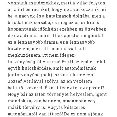
vennünk mindezekhez, mert a világ folyton
arra int bennünket, hogy ne avatkozzunk mi
be a nagyok és a hatalmasok dolgába, meg a
birodalmak sorsába, és még az orrunkra is
koppantanak időnként ezekben az ügyekben,
de ez a dráma, amit itt az apostol megmutat,
ez a legnagyobb dráma, ez a legnagyobb
küzdelem, mert itt nem mással kell
megküzdenem, itt nem idegen-
törvényűségről van szó! Ez itt az emberi élet
egyik kulcskérdése, amit autonómiának
(öntörvényűségnek) is szoktuk nevezni.
József Attilával szólva: az én vezérem
belülről vezérel. És mit fedez fel az apostol?
Hogy bár az Isten törvényét helyeslem, igent
mondok rá, van bennem, magamban egy
másik törvény is. Vagyis kétszeres
autonómiáról van itt szó! De ez nem a jónak