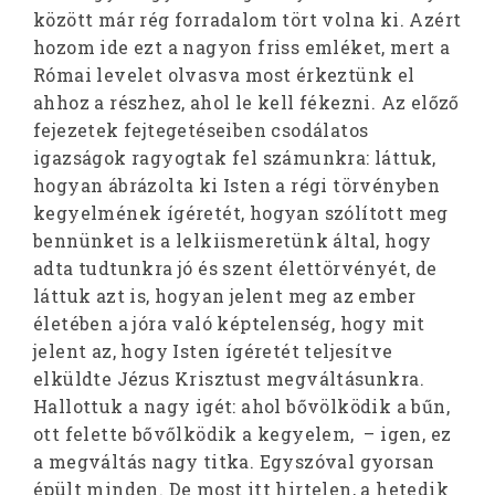
között már rég forradalom tört volna ki. Azért
hozom ide ezt a nagyon friss emléket, mert a
Római levelet olvasva most érkeztünk el
ahhoz a részhez, ahol le kell fékezni. Az előző
fejezetek fejtegetéseiben csodálatos
igazságok ragyogtak fel számunkra: láttuk,
hogyan ábrázolta ki Isten a régi törvényben
kegyelmének ígéretét, hogyan szólított meg
bennünket is a lelkiismeretünk által, hogy
adta tudtunkra jó és szent élettörvényét, de
láttuk azt is, hogyan jelent meg az ember
életében a jóra való képtelenség, hogy mit
jelent az, hogy Isten ígéretét teljesítve
elküldte Jézus Krisztust megváltásunkra.
Hallottuk a nagy igét: ahol bővölködik a bűn,
ott felette bővőlködik a kegyelem, – igen, ez
a megváltás nagy titka. Egyszóval gyorsan
épült minden. De most itt hirtelen, a hetedik