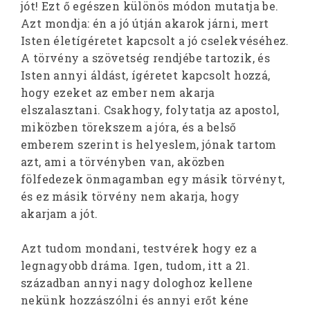
jót! Ezt ő egészen különös módon mutatja be.
Azt mondja: én a jó útján akarok járni, mert
Isten életígéretet kapcsolt a jó cselekvéséhez.
A törvény a szövetség rendjébe tartozik, és
Isten annyi áldást, ígéretet kapcsolt hozzá,
hogy ezeket az ember nem akarja
elszalasztani. Csakhogy, folytatja az apostol,
miközben törekszem a jóra, és a belső
emberem szerint is helyeslem, jónak tartom
azt, ami a törvényben van, aközben
fölfedezek önmagamban egy másik törvényt,
és ez másik törvény nem akarja, hogy
akarjam a jót.
Azt tudom mondani, testvérek hogy ez a
legnagyobb dráma. Igen, tudom, itt a 21.
században annyi nagy dologhoz kellene
nekünk hozzászólni és annyi erőt kéne