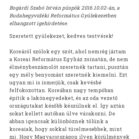
Bogárdi Szabó István püspök 2016.10.02-án, a
Budahegyvidéki Református Gyülekezetben
elhangzott igehirdetése.
Szeretett gyülekezet, kedves testvérek!
Koreáról szólok egy szót, ahol nemrég jártam
a Koreai Református Egyház zsinatán, de nem
élménybeszámolót szeretnék tartani, pusztán
egy mély benyomást szeretnék kiemelni. Ezt
ugyan mi is ismerjük, csak kevésbé
felfokozottan. Koreában nagy tempóban
építik a lakónegyedeket, és az oda vezető
országutakat később készülnek el. Így aztán
sokat kellett autóban ülve várakozni. De
abban igencsak különböznek tőlünk a
koreaiak, hogy sokkal türelmesebbek, mint
mi. Hogy Magyarországon ilyen körülmények