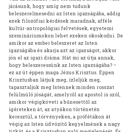
járásunk, hogy amíg nem tudunk
beleszerelmesedni az Isten igazságába, addig
ezek filozófiai kérdések maradnak, afféle
kultúr-antropológiai felvetések, egyetemi
szemináriumokon lehet ezeken okoskodni. De
amikor az ember beleszeret az Isten
igazságába és akarja azt az igazságot, akkor
jön el az igazi dráma. Hát mi az útja annak,
hogy beleszeressünk az Isten igazságába? –
ez az út éppen maga Jézus Krisztus. Éppen
Krisztusban látjuk meg, ízleljük meg,
tapasztaljuk meg Istennek minden rosszat
felülmúló jóságát, amelyről az apostol is szól,
amikor végigköveti a bűnesettől az
ígéreteken át, az atyákon történetén
keresztül, a törvényeken, a prófétákon át
végig az Isten üdvözítő kegyelmének a nagy
titkát, és a Krisztusban való megjelenését. És