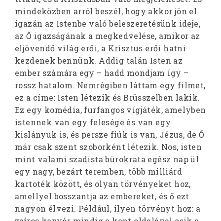
mindeközben arról beszél, hogy akkor jön el
igazán az Istenbe való beleszeretésünk ideje,
az Ő igazságának a megkedvelése, amikor az
eljövendő világ erői, a Krisztus erői hatni
kezdenek bennünk. Addig talán Isten az
ember számára egy – hadd mondjam így –
rossz hatalom. Nemrégiben láttam egy filmet,
ez a címe: Isten létezik és Brüsszelben lakik.
Ez egy komédia, furfangos vígjáték, amelyben
istennek van egy felesége és van egy
kislányuk is, és persze fiúk is van, Jézus, de Ő
már csak szent szoborként létezik. Nos, isten
mint valami szadista bürokrata egész nap ül
egy nagy, bezárt teremben, több milliárd
kartoték között, és olyan törvényeket hoz,
amellyel bosszantja az embereket, és ő ezt
nagyon élvezi. Például, ilyen törvényt hoz: a
zsíros kenyér mindig a kent oldalával esik a