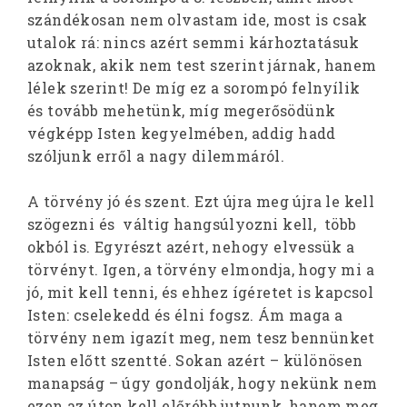
szándékosan nem olvastam ide, most is csak
utalok rá: nincs azért semmi kárhoztatásuk
azoknak, akik nem test szerint járnak, hanem
lélek szerint! De míg ez a sorompó felnyílik
és tovább mehetünk, míg megerősödünk
végképp Isten kegyelmében, addig hadd
szóljunk erről a nagy dilemmáról.
A törvény jó és szent. Ezt újra meg újra le kell
szögezni és váltig hangsúlyozni kell, több
okból is. Egyrészt azért, nehogy elvessük a
törvényt. Igen, a törvény elmondja, hogy mi a
jó, mit kell tenni, és ehhez ígéretet is kapcsol
Isten: cselekedd és élni fogsz. Ám maga a
törvény nem igazít meg, nem tesz bennünket
Isten előtt szentté. Sokan azért – különösen
manapság – úgy gondolják, hogy nekünk nem
ezen az úton kell előrébb jutnunk, hanem meg