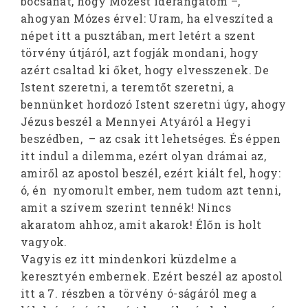
bocsánat, hogy Mózest iderángatom –,
ahogyan Mózes érvel: Uram, ha elveszíted a
népet itt a pusztában, mert letért a szent
törvény útjáról, azt fogják mondani, hogy
azért csaltad ki őket, hogy elvesszenek. De
Istent szeretni, a teremtőt szeretni, a
bennünket hordozó Istent szeretni úgy, ahogy
Jézus beszél a Mennyei Atyáról a Hegyi
beszédben, – az csak itt lehetséges. És éppen
itt indul a dilemma, ezért olyan drámai az,
amiről az apostol beszél, ezért kiált fel, hogy:
ó, én nyomorult ember, nem tudom azt tenni,
amit a szívem szerint tennék! Nincs
akaratom ahhoz, amit akarok! Élőn is holt
vagyok.
Vagyis ez itt mindenkori küzdelme a
keresztyén embernek. Ezért beszél az apostol
itt a 7. részben a törvény ó-ságáról meg a