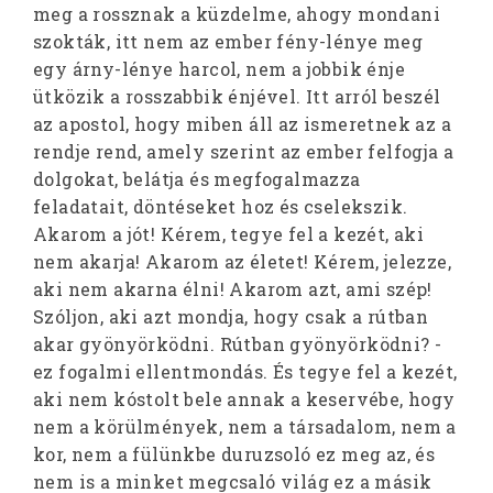
meg a rossznak a küzdelme, ahogy mondani
szokták, itt nem az ember fény-lénye meg
egy árny-lénye harcol, nem a jobbik énje
ütközik a rosszabbik énjével. Itt arról beszél
az apostol, hogy miben áll az ismeretnek az a
rendje rend, amely szerint az ember felfogja a
dolgokat, belátja és megfogalmazza
feladatait, döntéseket hoz és cselekszik.
Akarom a jót! Kérem, tegye fel a kezét, aki
nem akarja! Akarom az életet! Kérem, jelezze,
aki nem akarna élni! Akarom azt, ami szép!
Szóljon, aki azt mondja, hogy csak a rútban
akar gyönyörködni. Rútban gyönyörködni? -
ez fogalmi ellentmondás. És tegye fel a kezét,
aki nem kóstolt bele annak a keservébe, hogy
nem a körülmények, nem a társadalom, nem a
kor, nem a fülünkbe duruzsoló ez meg az, és
nem is a minket megcsaló világ ez a másik