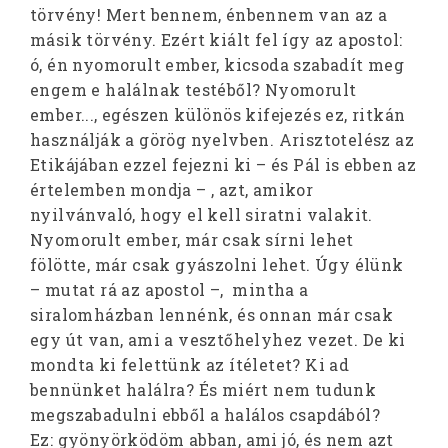
törvény! Mert bennem, énbennem van az a
másik törvény. Ezért kiált fel így az apostol:
ó, én nyomorult ember, kicsoda szabadít meg
engem e halálnak testéből? Nyomorult
ember..., egészen különös kifejezés ez, ritkán
használják a görög nyelvben. Arisztotelész az
Etikájában ezzel fejezni ki – és Pál is ebben az
értelemben mondja – , azt, amikor
nyilvánvaló, hogy el kell siratni valakit.
Nyomorult ember, már csak sírni lehet
fölötte, már csak gyászolni lehet. Úgy élünk
– mutat rá az apostol –, mintha a
siralomházban lennénk, és onnan már csak
egy út van, ami a vesztőhelyhez vezet. De ki
mondta ki felettünk az ítéletet? Ki ad
bennünket halálra? És miért nem tudunk
megszabadulni ebből a halálos csapdából?
Ez: gyönyörködöm abban, ami jó, és nem azt