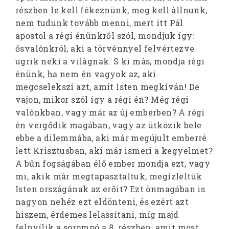
részben le kell fékeznünk, meg kell állnunk,
nem tudunk tovább menni, mert itt Pál
apostol a régi énünkről szól, mondjuk így:
ősvalónkról, aki a törvénnyel felvértezve
ugrik neki a világnak. S ki más, mondja régi
énünk, ha nem én vagyok az, aki
megcselekszi azt, amit Isten megkíván! De
vajon, mikor szól így a régi én? Még régi
valónkban, vagy már az új emberben? A régi
én vergődik magában, vagy az ütközik bele
ebbe a dilemmába, aki már megújult emberré
lett Krisztusban, aki már ismeri a kegyelmet?
A bűn fogságában élő ember mondja ezt, vagy
mi, akik már megtapasztaltuk, megízleltük
Isten országának az erőit? Ezt önmagában is
nagyon nehéz ezt eldönteni, és ezért azt
hiszem, érdemes lelassítani, míg majd
felnyílik a sorompó a 8. részben, amit most