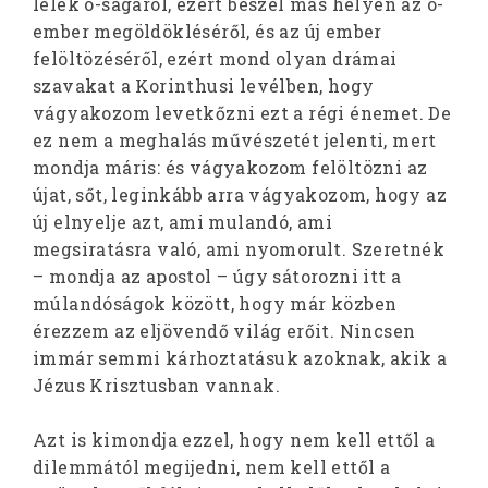
lélek ó-ságáról, ezért beszél más helyen az ó-
ember megöldökléséről, és az új ember
felöltözéséről, ezért mond olyan drámai
szavakat a Korinthusi levélben, hogy
vágyakozom levetkőzni ezt a régi énemet. De
ez nem a meghalás művészetét jelenti, mert
mondja máris: és vágyakozom felöltözni az
újat, sőt, leginkább arra vágyakozom, hogy az
új elnyelje azt, ami mulandó, ami
megsiratásra való, ami nyomorult. Szeretnék
– mondja az apostol – úgy sátorozni itt a
múlandóságok között, hogy már közben
érezzem az eljövendő világ erőit. Nincsen
immár semmi kárhoztatásuk azoknak, akik a
Jézus Krisztusban vannak.
Azt is kimondja ezzel, hogy nem kell ettől a
dilemmától megijedni, nem kell ettől a