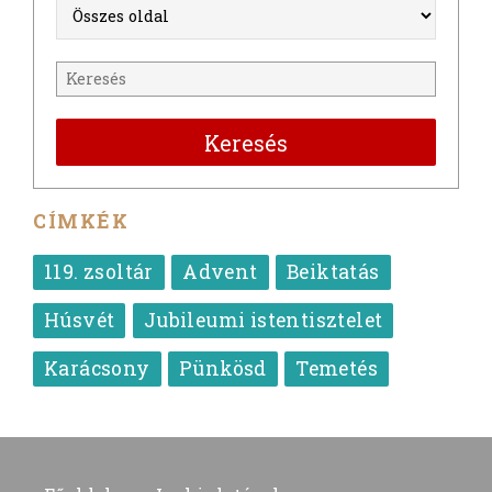
Keresés
CÍMKÉK
119. zsoltár
Advent
Beiktatás
Húsvét
Jubileumi istentisztelet
Karácsony
Pünkösd
Temetés