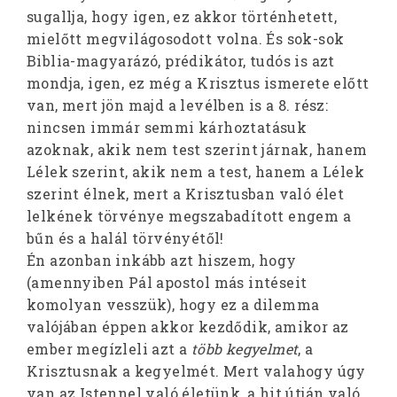
sugallja, hogy igen, ez akkor történhetett,
mielőtt megvilágosodott volna. És sok-sok
Biblia-magyarázó, prédikátor, tudós is azt
mondja, igen, ez még a Krisztus ismerete előtt
van, mert jön majd a levélben is a 8. rész:
nincsen immár semmi kárhoztatásuk
azoknak, akik nem test szerint járnak, hanem
Lélek szerint, akik nem a test, hanem a Lélek
szerint élnek, mert a Krisztusban való élet
lelkének törvénye megszabadított engem a
bűn és a halál törvényétől!
Én azonban inkább azt hiszem, hogy
(amennyiben Pál apostol más intéseit
komolyan vesszük), hogy ez a dilemma
valójában éppen akkor kezdődik, amikor az
ember megízleli azt a
több kegyelmet
, a
Krisztusnak a kegyelmét. Mert valahogy úgy
van az Istennel való életünk, a hit útján való