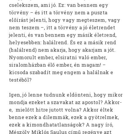
cselekszem, ami jó. Ez: van bennem egy
törvény – és itt a törvény nem a puszta
előírást jelenti, hogy vagy megteszem, vagy
nem teszem –, itt a törvény a jó életrendet
jelenti, és van bennem egy másik életrend,
helyesebben: halálrend. És ez a másik rend
(halálrend) nem akarja, hogy akarjam a jót.
Nyomorult ember, elsiratni való ember,
siralomházban élő ember, én magam! –
kicsoda szabadít meg engem a halálnak e
testéből?
Igen, jó lenne tudnunk eldönteni, hogy mikor
mondja ezeket a szavakat az apostol? Akkor-
e, mielőtt hitre jutott volna? Akkor éltek
benne ezek a dilemmák, ezek a gyötrelmek,
ezek a kimondhatatlanságok? A nagy író,
Mészöly Miklós Saulus című regénye azt