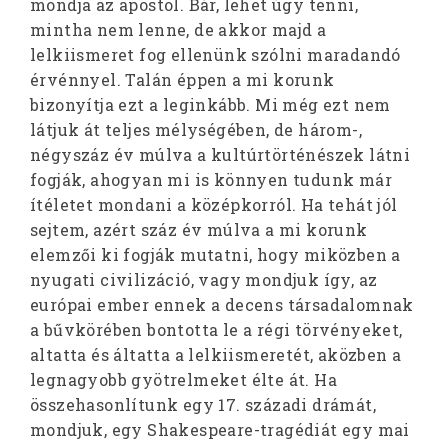
mondja az apostol. Bár, lehet úgy tenni,
mintha nem lenne, de akkor majd a
lelkiismeret fog ellenünk szólni maradandó
érvénnyel. Talán éppen a mi korunk
bizonyítja ezt a leginkább. Mi még ezt nem
látjuk át teljes mélységében, de három-,
négyszáz év múlva a kultúrtörténészek látni
fogják, ahogyan mi is könnyen tudunk már
ítéletet mondani a középkorról. Ha tehát jól
sejtem, azért száz év múlva a mi korunk
elemzői ki fogják mutatni, hogy miközben a
nyugati civilizáció, vagy mondjuk így, az
európai ember ennek a decens társadalomnak
a bűvkörében bontotta le a régi törvényeket,
altatta és áltatta a lelkiismeretét, aközben a
legnagyobb gyötrelmeket élte át. Ha
összehasonlítunk egy 17. századi drámát,
mondjuk, egy Shakespeare-tragédiát egy mai