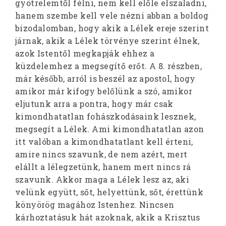
gyötrelemtől félni, nem kell előle elszaladni,
hanem szembe kell vele nézni abban a boldog
bizodalomban, hogy akik a Lélek ereje szerint
járnak, akik a Lélek törvénye szerint élnek,
azok Istentől megkapják ehhez a
küzdelemhez a megsegítő erőt. A 8. részben,
már később, arról is beszél az apostol, hogy
amikor már kifogy belőlünk a szó, amikor
eljutunk arra a pontra, hogy már csak
kimondhatatlan fohászkodásaink lesznek,
megsegít a Lélek. Ami kimondhatatlan azon
itt valóban a kimondhatatlant kell érteni,
amire nincs szavunk, de nem azért, mert
elállt a lélegzetünk, hanem mert nincs rá
szavunk. Akkor maga a Lélek lesz az, aki
velünk együtt, sőt, helyettünk, sőt, érettünk
könyörög magához Istenhez. Nincsen
kárhoztatásuk hát azoknak, akik a Krisztus