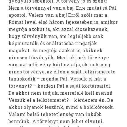
gyógyuló sebekkel. A törvény jó és szent!
Nem a törvénnyel van a baj! Erre mutat rá Pál
apostol. Velem van a baj! Erről szólt már a
Római levél első három fejezetében is, amikor
megrója azokat is, aki azzal dicsekszenek,
hogy törvényük van, ám legfeljebb csak
képmutatók, és önáltatásba ringatják
magukat. És megrója azokat is, akiknek
nincsen törvényük. Mert akinek törvénye
van, azt a törvény kárhoztatja, akinek meg
nincs törvénye, az ellen a saját lelkiismerete
tanúskodik – mondja Pál. Vessük el hát a
törvényt? – kérdezi Pál a saját kortársaitól.
De akkor nem tudjuk, merrefelé kell menni!
Vessük el a lelkiismeret? – kérdezem én. De
akkor olyanok leszünk, mind a holdkórosok.
Valami belső tehetetlenség van inkább
bennünk. A törvényt nem lehet elvetni,