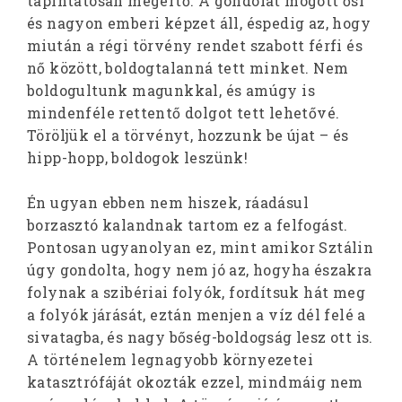
tapintatosan megértő. A gondolat mögött ősi
és nagyon emberi képzet áll, éspedig az, hogy
miután a régi törvény rendet szabott férfi és
nő között, boldogtalanná tett minket. Nem
boldogultunk magunkkal, és amúgy is
mindenféle rettentő dolgot tett lehetővé.
Töröljük el a törvényt, hozzunk be újat – és
hipp-hopp, boldogok leszünk!
Én ugyan ebben nem hiszek, ráadásul
borzasztó kalandnak tartom ez a felfogást.
Pontosan ugyanolyan ez, mint amikor Sztálin
úgy gondolta, hogy nem jó az, hogyha északra
folynak a szibériai folyók, fordítsuk hát meg
a folyók járását, eztán menjen a víz dél felé a
sivatagba, és nagy bőség-boldogság lesz ott is.
A történelem legnagyobb környezetei
katasztrófáját okozták ezzel, mindmáig nem