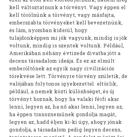
kell változtatnunk a törvényt. Vagy éppen el
kell törölnünk a törvényt, vagy másfajta,
emberszabta törvényeket kell bevezetnünk,
és lám, nyomban kiderül, hogy
tulajdonképpen mi jók vagyunk, mindig is jók
voltunk, mindig is szentek voltunk. Például,
Amerikában néhány évtizede divatba jött a
decens társadalom ideája. És ez az elmúlt
emberöltőnek az egyik nagy civilizációs
törekvése lett. Törvényre törvény születik, de
valójában folytonos igyekezettel eltörlik,
például, a nemek közti különbséget, és új
törvényt hoznak, hogy ha valaki férfi akar
lenni, legyen az, ha nő akar lenni, legyen az,
ha éppen transzneműnek gondolja magát,
legyen az, hadd éljen ki-ki úgy, ahogy jónak
gondolja, a társadalom pedig legyen decens,