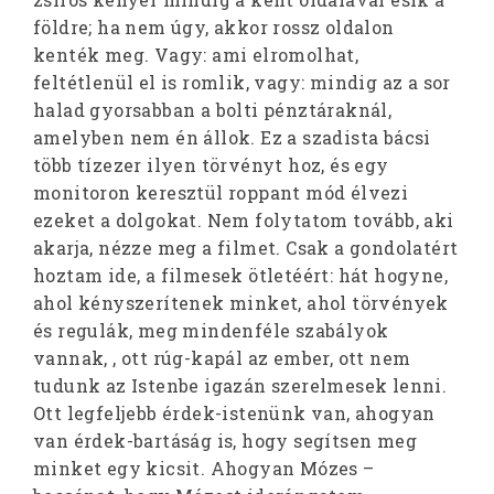
földre; ha nem úgy, akkor rossz oldalon
kenték meg. Vagy: ami elromolhat,
feltétlenül el is romlik, vagy: mindig az a sor
halad gyorsabban a bolti pénztáraknál,
amelyben nem én állok. Ez a szadista bácsi
több tízezer ilyen törvényt hoz, és egy
monitoron keresztül roppant mód élvezi
ezeket a dolgokat. Nem folytatom tovább, aki
akarja, nézze meg a filmet. Csak a gondolatért
hoztam ide, a filmesek ötletéért: hát hogyne,
ahol kényszerítenek minket, ahol törvények
és regulák, meg mindenféle szabályok
vannak, , ott rúg-kapál az ember, ott nem
tudunk az Istenbe igazán szerelmesek lenni.
Ott legfeljebb érdek-istenünk van, ahogyan
van érdek-bartáság is, hogy segítsen meg
minket egy kicsit. Ahogyan Mózes –