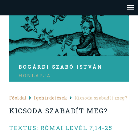
BOGÁRDI SZABÓ ISTVÁN
HONLAPJA
Főoldal
Igehirdetések
Kicsoda szabadít meg?
KICSODA SZABADÍT MEG?
TEXTUS: RÓMAI LEVÉL 7,14-25