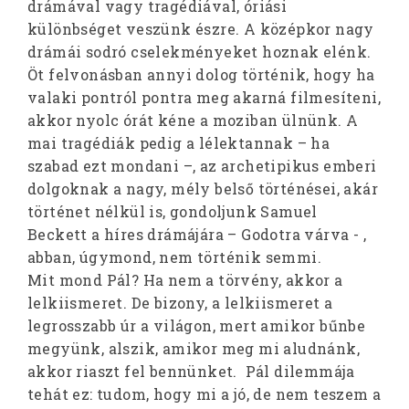
drámával vagy tragédiával, óriási
különbséget veszünk észre. A középkor nagy
drámái sodró cselekményeket hoznak elénk.
Öt felvonásban annyi dolog történik, hogy ha
valaki pontról pontra meg akarná filmesíteni,
akkor nyolc órát kéne a moziban ülnünk. A
mai tragédiák pedig a lélektannak – ha
szabad ezt mondani –, az archetipikus emberi
dolgoknak a nagy, mély belső történései, akár
történet nélkül is, gondoljunk Samuel
Beckett a híres drámájára – Godotra várva - ,
abban, úgymond, nem történik semmi.
Mit mond Pál? Ha nem a törvény, akkor a
lelkiismeret. De bizony, a lelkiismeret a
legrosszabb úr a világon, mert amikor bűnbe
megyünk, alszik, amikor meg mi aludnánk,
akkor riaszt fel bennünket. Pál dilemmája
tehát ez: tudom, hogy mi a jó, de nem teszem a