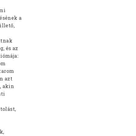
 mi
ésének a
llető,
atnak
g, és az
xiómája:
lom
akarom
m azt
, akin
ti
olást,
k,