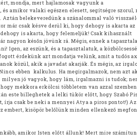
azért, mondja, mert hajlamosak vagyunk a
és amikor valaki egészen elesett, segítségre szorul,
. Aztán belekeveredünk a szánalommal való visszaél
or már csak késve derül ki, hogy dehogy is akarta az i
 dehogy is akarta, hogy felemeljük! Csak kihasznált
ár nagyon későn jövünk rá. Mégis, ennek a tapasztal
i! Igen, az eszünk, és a tapasztalatuk, a közbölcsessé
lfogott érdekünk azt mondatja velünk, amit a tudós a
anok közül, akik a javadat akarják. És mégis, az irga
. Nincs ebben kalkulus. Ha megirgalmazok, nem azt 
milyen jó vagyok, hogy lám, irgalmazni is tudok; ne
hogy mekkora erkölcsi többletem van azzal szemben
 este billeghetek a lelki tükör előtt, hogy Szabó Pis
t, írja csak be neki a mennyei Atya a piros pontot!) Az
z embert, kisöpör belőlünk minden ellenkező megfont
.
kább, amikor Isten előtt állunk! Mert mire számítun