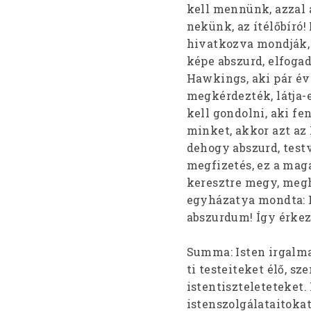
kell mennünk, azzal 
nekünk, az ítélőbíró!
hivatkozva mondják, 
képe abszurd, elfoga
Hawkings, aki pár év
megkérdezték, látja-e
kell gondolni, aki fen
minket, akkor azt az 
dehogy abszurd, testv
megfizetés, ez a magá
keresztre megy, megha
egyházatya mondta: 
abszurdum! Így érke
Summa: Isten irgalmas
ti testeiteket élő, sz
istentiszteleteteket.
istenszolgálataitokat.