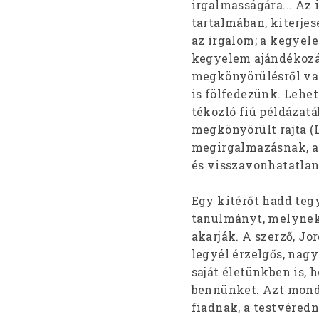
irgalmasságára... Az
tartalmában, kiterje
az irgalom; a kegyele
kegyelem ajándékozás
megkönyörülésről van
is fölfedezünk. Lehet
tékozló fiú példázatá
megkönyörült rajta (L
megirgalmazásnak, a 
és visszavonhatatla
Egy kitérőt hadd te
tanulmányt, melynek 
akarják. A szerző, Jo
legyél érzelgős, nagy
saját életünkben is, 
bennünket. Azt mondj
fiadnak, a testvéredn