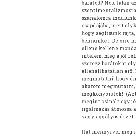
barátod? Nos, talán 
szentimentalizmusra, 
szánalomra indulunk
csapdájába, mert olyk
hogy segítsünk rajta,
bennünket. De erre m
ellene kellene mondan
intelem, meg a jól fe
szerezz barátokat oly
ellenállhatatlan erő
megmutatni, hogy én 
akarom megmutatni, 
megkönyörülök! (Aztán
megint csinált egy jó
irgalmazás átmossa a
vagy aggályos érvet
Hát mennyivel még in