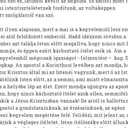
mű szó ez, latinból került az angolba. És amiről most i
mi istentiszteletetnek fordítunk, az voltaképpen
tt szolgálatról van szó.
t ilyen alaposan, mert a mai is a kegyelemről lesz szó
ei alól feloldozott emberről. Hadd idézzem röviden a
ber azt találja Isten előtt megállva, hogy nincs mit 
mmije, és éppen ezért kárhoztató ítélet esik rá. Ám a
egyelemből mégicsak igazságot - felmentést – kap. 
egkap. Az apostol a Korinthusi levélben azt mondja, 
or Krisztus által mi az Istenéi vagyunk, mert ő az Ist
átélünk Isten előtt, az a semmi, ami miatt elmarasztal
s a helyébe lép az élet. Ezért mondja ujjongva az aposto
en, hogy nincs kárhoztató ítélet azok ellen, semmiféle
akik a Jézus Krisztusban vannak! De arról is hallottu
postol a gondolatainknak, az érzéseinknek, az egész
ni kegyelem megértése felé. Felidézi, mit jelent az,
várjuk a végleges ítéletet. Isten ítélőszéke előtt állun