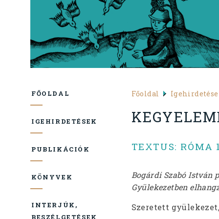
Főoldal
Igehirdetés
FŐOLDAL
KEGYELEMB
IGEHIRDETÉSEK
TEXTUS: RÓMA 1
PUBLIKÁCIÓK
Bogárdi Szabó István 
KÖNYVEK
Gyülekezetben elhangzo
INTERJÚK,
Szeretett gyülekezet
BESZÉLGETÉSEK