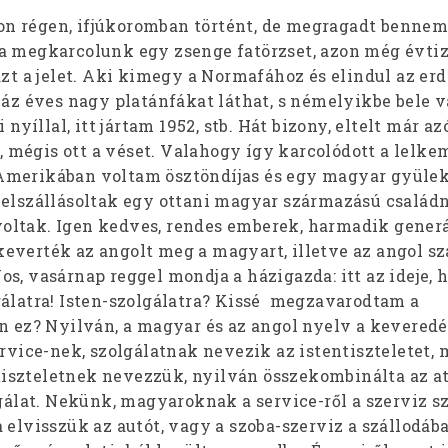
n régen, ifjúkoromban történt, de megragadt bennem
a megkarcolunk egy zsenge fatörzset, azon még évti
azt a jelet. Aki kimegy a Normafához és elindul az erd
záz éves nagy platánfákat láthat, s némelyikbe bele 
i nyíllal, itt jártam 1952, stb. Hát bizony, eltelt már az
mégis ott a véset. Valahogy így karcolódott a lelke
Amerikában voltam ösztöndíjas és egy magyar gyüle
elszállásoltak egy ottani magyar származású családn
oltak. Igen kedves, rendes emberek, harmadik gener
everték az angolt meg a magyart, illetve az angol s
s, vasárnap reggel mondja a házigazda: itt az ideje, 
gálatra! Isten-szolgálatra? Kissé megzavarodtam a
n ez? Nyilván, a magyar és az angol nyelv a keveredés
ervice-nek, szolgálatnak nevezik az istentiszteletet, 
szteletnek nevezzük, nyilván összekombinálta az at
lgálat. Nekünk, magyaroknak a service-ről a szerviz s
 elvisszük az autót, vagy a szoba-szerviz a szállodáb