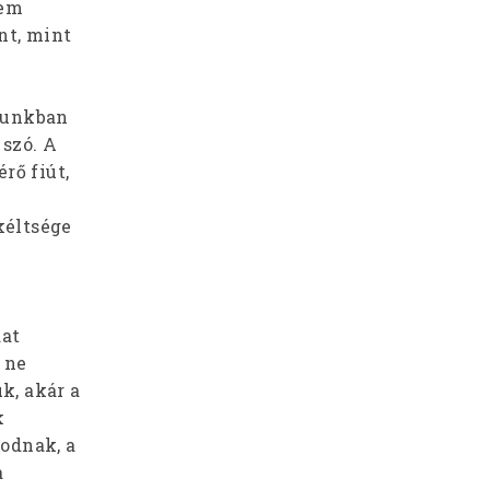
lem
nt, mint
agunkban
 szó. A
rő fiút,
kéltsége
dat
 ne
k, akár a
k
odnak, a
a