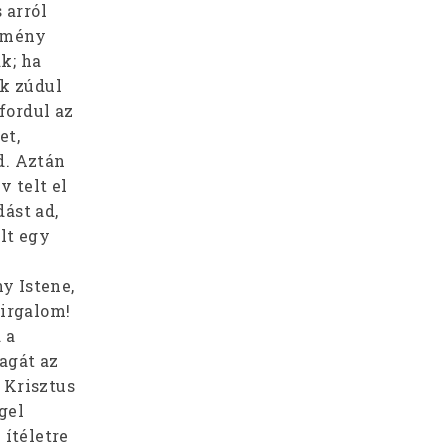
 arról
kemény
k; ha
ok zúdul
fordul az
et,
d. Aztán
 telt el
ást ad,
lt egy
ny Istene,
 irgalom!
 a
magát az
 Krisztus
gel
 ítéletre