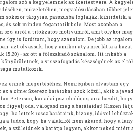
 irgalom szó a kegyelemnek az ikertestvére. A kegye
sedésében, műveletében, megvalósulásában többet jele
m sokszor tárgyias, passzusba foglalják, kihirdetik, a
, és sok minden fogantatik bele. Most azonban a
 szó, arról a titokzatos motívumról, amit olykor m
ne így is fordítani, hogy szánalom. De jobb az irgalom
ban azt olvassuk, hogy amikor atya meglátta a hazaté
k 15,20) - az ott a fölszakadó szánalom. Itt inkább a
könyörületnek, a visszafogadás készségének az eltö
nsága mutatkozik.
gyek ennek megértéséhez. Nemrégiben olvastam egy
ez a címe: Szerezz barátokat azok közül, akik a java
rdan Peterson, kanadai pszichológus, arra buzdít, hogy
on figyelj oda, válogasd meg a barátaidat! Hiszen látju
hogy ha lettek rossz barátaink, bizony, idővel lehúzta
a a tudós, hogy ha valakiről nem akarod, hogy a lány
ek, a szüleidnek a barátja legyen, akkor neked miért 