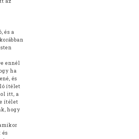
tt az
, és a
 korábban
Isten
De ennél
hogy ha
ené, és
ó ítélet
l itt, a
 ítélet
nk, hogy
 amikor
k és