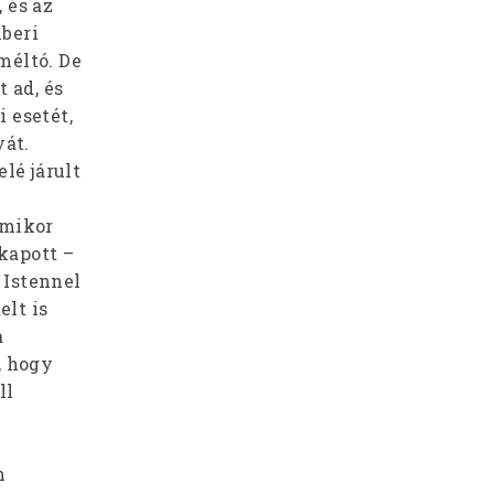
 és az
mberi
méltó. De
 ad, és
 esetét,
yát.
lé járult
amikor
 kapott –
 Istennel
lt is
a
, hogy
ll
n