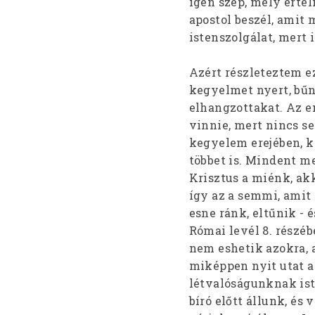
igen szép, mély értel
apostol beszél, amit 
istenszolgálat, mert i
Azért részleteztem ez
kegyelmet nyert, bűn
elhangzottakat. Az em
vinnie, mert nincs se
kegyelem erejében, k
többet is. Mindent m
Krisztus a miénk, akk
így az a semmi, amit 
esne ránk, eltűnik - é
Római levél 8. részéb
nem eshetik azokra, 
miképpen nyit utat a
létvalóságunknak iste
bíró előtt állunk, és 