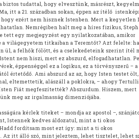
a biztos tudattal, hogy elvesztünk, másrészt, kegyelm
 Ma, itt a 21. században sokan, éppen az ítélő istenkép
hogy ezért nem hisznek Istenben. Mert a kegyetlen 
dhatatlan. Nemrégiben halt meg a híres fizikus, Step
e tett egy megjegyzést egy nyilatkozatában, amikor
 a világegyetem titkaiban a Teremtőt? Azt felelte: ha
n ül, a felhők fölött, és a cselekedeteink szerint ítél
Istent nem hiszi, mert ez abszurd, elfogadhatatlan. P
érek, éppenséggel ez a logikus, ez a törvényszerű – a
tól értetődő. Ami abszurd az az, hogy Isten testet ölt,
l, eltemettetik, alászáll a poklokra, – ahogy Tertull
Isten Fiát megfeszítették? Abszurdum. Hiszem, mert
zünk meg az irgalmasság dimenziójába.
ságára kérlek titeket – mondja az apostol –, szánját
ent, Istennek kedves áldozatul, mint a ti okos
 Hadd fordítsam most ezt így: mint a ti okos
 Az itt álló szó, mint jeleztem, lehet tisztelet, lehet s