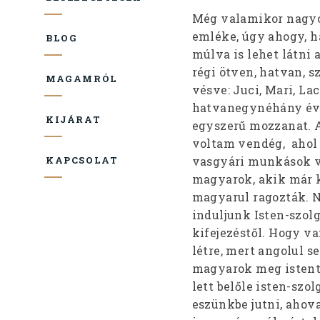
Még valamikor nagyo
emléke, úgy ahogy, h
BLOG
múlva is lehet látni 
régi ötven, hatvan, s
MAGAMRÓL
vésve: Juci, Mari, Lac
hatvanegynéhány év, 
KIJÁRAT
egyszerű mozzanat. 
voltam vendég, ahol 
vasgyári munkások v
KAPCSOLAT
magyarok, akik már k
magyarul ragozták. No
induljunk Isten-szol
kifejezéstől. Hogy va
létre, mert angolul s
magyarok meg istenti
lett belőle isten-szo
eszünkbe jutni, ahova