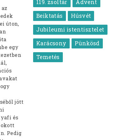
119. zsoltár
Advent
 az
Beiktatás
Húsvét
zedek
ei úton,
Jubileumi istentisztelet
van
óta
Karácsony
Pünkösd
mbe egy
kezetben
Temetés
ál,
ációs
zavakat
hogy
éből jött
mi
yafi és
zokott
an. Pedig