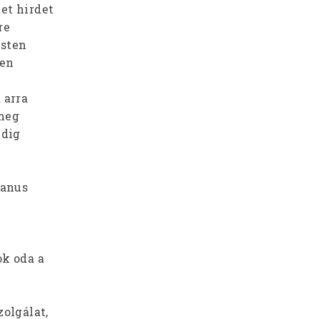
et hirdet
re
Isten
hen
 arra
 meg
edig
ianus
ok oda a
zolgálat,