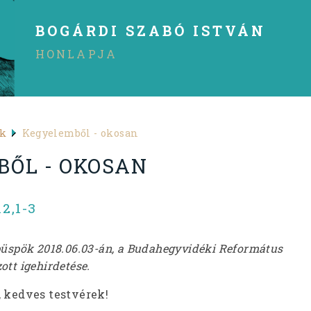
BOGÁRDI SZABÓ ISTVÁN
HONLAPJA
ek
Kegyelemből - okosan
ŐL - OKOSAN
2,1-3
püspök 2018.06.03-án, a Budahegyvidéki Református
tt igehirdetése.
, kedves testvérek!