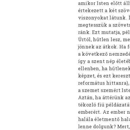
amikor Isten előtt ál
értekezett a két szö
viszonyokat látunk. 
megtesszük a szövetsé
ránk. Ezt mutatja, pé
Úrtól, hűtlen lesz, me
jönnek az átkok. Ha 
a következő nemzedék
így a szent nép élet
ellenben, ha hűtlene
képzet, és ezt keresz
református hittanra),
a szemet szemért Iste
Aztán, ha áttérünk az
tékozló fiú példázatá
emberért. Az ember n
halála életmentő hal
lenne dolgunk? Mert, 