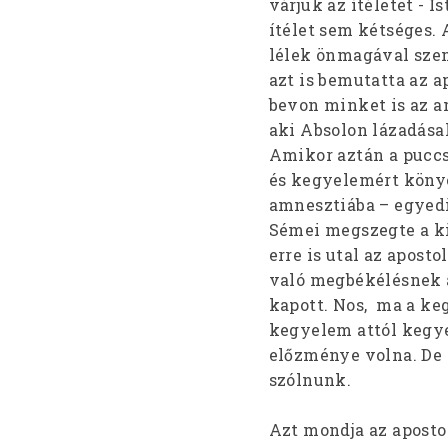
várjuk az ítéletet -
ítélet sem kétséges.
lélek önmagával szem
azt is bemutatta az a
bevon minket is az a
aki Absolon lázadásak
Amikor aztán a puccs 
és kegyelemért könyö
amnesztiába – egyedi
Sémei megszegte a kik
erre is utal az apost
való megbékélésnek a
kapott. Nos, ma a keg
kegyelem attól kegye
előzménye volna. De
szólnunk.
Azt mondja az apostol 