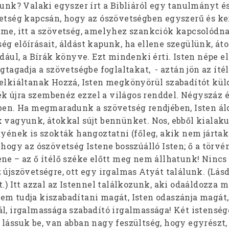
lunk? Valaki egyszer írt a Bibliáról egy tanulmányt és
vetség kapcsán, hogy az ószövetségben egyszerű és 
Íme, itt a szövetség, amelyhez szankciók kapcsolódna
g előírásait, áldást kapunk, ha ellene szegülünk, át
ldául, a Bírák könyve. Ezt mindenki érti. Isten népe el
gtagadja a szövetségbe foglaltakat, - aztán jön az ítél
felkiáltanak Hozzá, Isten megkönyörül szabadítót kül
 újra szembenéz ezzel a világos renddel. Négyszáz év
ében. Ha megmaradunk a szövetség rendjében, Isten áld
k vagyunk, átokkal sújt bennünket. Nos, ebből kialaku
tyének is szokták hangoztatni (főleg, akik nem jártak
 hogy az ószövetség Istene bosszúálló Isten; ő a törvé
ne – az ő ítélő széke előtt meg nem állhatunk! Nincs
 újszövetségre, ott egy irgalmas Atyát találunk. (Lásd
t.) Itt azzal az Istennel találkozunk, aki odaáldozza 
em tudja kiszabadítani magát, Isten odaszánja magát,
ál, irgalmassága szabadító irgalmassága! Két istenség
lássuk be, van abban nagy feszültség, hogy egyrészt,