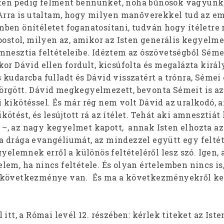
 Isten pedig felment bennünket, noha bűnösök vagyunk,
 Arra is utaltam, hogy milyen manőverekkel tud az e
ben önítéletet foganatosítani, tudván hogy ítéletre 
postol, milyen az, amikor az Isten generális kegyelmet
mnesztia feltételeibe. Idéztem az ószövetségből Sémei
or Dávid ellen fordult, kicsúfolta és megalázta királ
kudarcba fulladt és Dávid visszatért a trónra, Sémei e
rgött. Dávid megkegyelmezett, bevonta Sémeit is az
 kikötéssel. És már rég nem volt Dávid az uralkodó, 
ötést, és lesújtott rá az ítélet. Tehát aki amnesztiát
ol –, az nagy kegyelmet kapott, annak Isten elhozta az
 drága evangéliumát, az mindezzel együtt egy feltéte
yelemnek erről a különös feltételéről lesz szó. Igen, 
lem, ha nincs feltétele. És olyan értelemben nincs is
 következménye van. És ma a következményekről ke
itt, a Római levél 12. részében: kérlek titeket az Iste