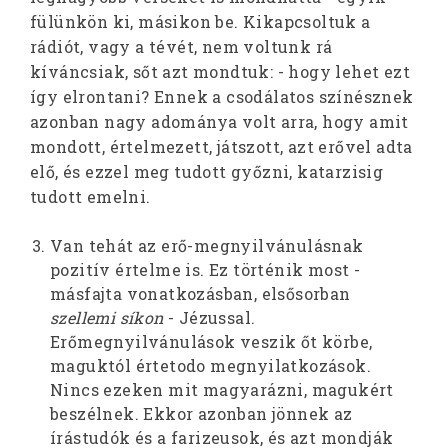
fülünkön ki, másikon be. Kikapcsoltuk a
rádiót, vagy a tévét, nem voltunk rá
kíváncsiak, sőt azt mondtuk: - hogy lehet ezt
így elrontani? Ennek a csodálatos színésznek
azonban nagy adománya volt arra, hogy amit
mondott, értelmezett, játszott, azt erővel adta
elő, és ezzel meg tudott győzni, katarzisig
tudott emelni.
Van tehát az erő-megnyilvánulásnak
pozitív értelme is. Ez történik most -
másfajta vonatkozásban, elsősorban
szellemi síkon
- Jézussal.
Erőmegnyilvánulások veszik őt körbe,
maguktól értetodo megnyilatkozások.
Nincs ezeken mit magyarázni, magukért
beszélnek. Ekkor azonban jönnek az
írástudók és a farizeusok, és azt mondják