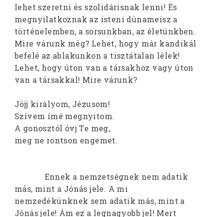
lehet szeretni és szolidárisnak lenni! És
megnyilatkoznak az isteni dünameisz a
történelemben, a sorsunkban, az életünkben.
Mire várunk még? Lehet, hogy már kandikál
befelé az ablakunkon a tisztátalan lélek!
Lehet, hogy úton van a társakhoz vagy úton
van a társakkal! Mire várunk?
Jöjj királyom, Jézusom!
Szívem ímé megnyitom.
A gonosztól óvj Te meg,
meg ne rontson engemet.
Ennek a nemzetségnek nem adatik
más, mint a Jónás jele. A mi
nemzedékünknek sem adatik más, mint a
Jónás jele! Ám ez a legnagyobb jel! Mert