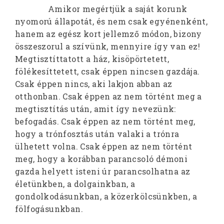
Amikor megértjük a saját korunk
nyomorú állapotát, és nem csak egyénenként,
hanem az egész kort jellemző módon, bizony
összeszorul a szívünk, mennyire így van ez!
Megtisztíttatott a ház, kisöpörtetett,
fölékesíttetett, csak éppen nincsen gazdája.
Csak éppen nincs, aki lakjon abban az
otthonban. Csak éppen az nem történt meg a
megtisztítás után, amit így nevezünk:
befogadás. Csak éppen az nem történt meg,
hogy a trónfosztás után valaki a trónra
ülhetett volna. Csak éppen az nem történt
meg, hogy a korábban parancsoló démoni
gazda helyett isteni úr parancsolhatna az
életünkben, a dolgainkban, a
gondolkodásunkban, a közerkölcsünkben, a
fölfogásunkban.