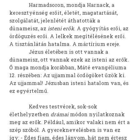
Harmadsoron, mondja Harnack, a
keresztyénség erőit, életét, magatartását,
szolgálatát, jelenlétét áthatották a
dünameisz, az
isteni erők
. A gyógyítás erői, az
ördöguzés erői. A lelkek megítélésének erői.
A tisztánlátás hatalma. A mártírium ereje.
Jézus életében is ott vannak a
dünameisz, ott vannak ezek az isteni az erők.
Ő maga mondja korábban, Máté evangéliuma
12. részében: Az ujjammal ördögöket űzök ki.
Az ujjammal! Jézusban isteni hatalom van, és
ez egyértelmű.
Kedves testvérek, sok-sok
élethelyzetben
drámai
módon nyilatkoznak
meg az erők. Például, amikor valaki nem ért a
szép szóból. A gyereknevelésben is van ez
így: - Édes fiam, édes lányom, hát nem értesz