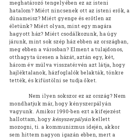
meghatározó tengelyében ez az isteni
hatalom? Miért nincsenek ott az isteni erők, a
dünameisz? Miért gyenge és erőtlen az
életünk? Miért olyan, mint egy magára
hagyott ház? Miért csodálkozunk, ha úgy
járunk, mint sok szép ház ebben az országban,
meg ebben a városban? Elment a tulajdonos,
otthagyta üresen a házát, aztán egy, két,
három év múlva visszatérvén azt látja, hogy
hajléktalanok, házfoglalók belakták, tönkre
tették, és kifüstölni se tudja őket.
Nem ilyen sokszor ez az ország? Nem
mondhatjuk már, hogy kényszerpályán
vagyunk. Amikor 1990-ben ezt a kifejezést
hallottam, hogy
kényszerpályán
kellett
mozogni, ti. a kommunizmus idején, akkor
sem hittem nagyon igazán ebben, mert a