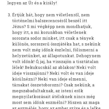
legyen az Úr és a király!
Értjük hát, hogy nem véletlenről, nem
történelmi balszerencséről beszél itt
Jézus? S mi végképp nem mondhatjuk,
hogy itt, a mi korunkban véletlenek
sorozata sodor minket, itt csak a tények
különös, sorsszerű összjátéka hat, s nekünk
nem volt még időnk észlelni, fölismerni a
helyzetünket, az állapotunkat. Dehogynem
volt időnk! Ó, jaj, ha visszajön a tisztátalan
lélek! Bekukucskál az ablakon! Neki volt
ideje visszajönni? Neki volt és van ideje
körülnézni? Neki van ideje elmenni,
társakat összetoborozni? Csak nekünk, a
megszabadultaknak, az isteni erők
megnyilatkozásait átéloknek nincs még
most sem időnk eszmélni? Hiszen az maga
az eszmélés, hogy az ember szíve és a lelke