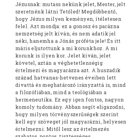
Jézusnak: mutass nekünk jelet, Mester, jelt
szeretnénk látni Tetőled! Megdöbbentő,
hogy Jézus milyen keményen, ítéletesen
felel. Azt mondja: ez a gonosz és parázna
nemzetség jelt kíván, és nem adatik jel
néki, hanemha a Jónás próféta jele! És itt
máris eljutottunk a mi korunkhoz. A mi
korunk is ilyen kor. Jelet kíván, jelet
követel, aztán a véghetetlenségig
értelmezi és magyarázza azt. A huszadik
század hatvanas-hetvenes éveiben lett
divattá és meghatározó irányzattá is, mind
a filozófiában, mind a teológiában a
hermeneutika. Ez egy igen fontos, nagyon
komoly tudomány. Abban segít eligazodni,
hogy milyen törvényszerűségek szerint
kell egy szöveget jól magyarázni, helyesen
értelmezni. Mitől lesz az értelmezés
szabatos, pontos, tisztességes.