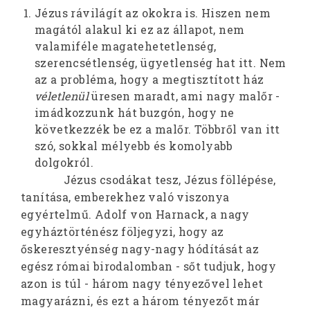
Jézus rávilágít az okokra is. Hiszen nem
magától alakul ki ez az állapot, nem
valamiféle magatehetetlenség,
szerencsétlenség, ügyetlenség hat itt. Nem
az a probléma, hogy a megtisztított ház
véletlenül
üresen maradt, ami nagy malőr -
imádkozzunk hát buzgón, hogy ne
következzék be ez a malőr. Többről van itt
szó, sokkal mélyebb és komolyabb
dolgokról.
Jézus csodákat tesz, Jézus föllépése,
tanítása, emberekhez való viszonya
egyértelmű. Adolf von Harnack, a nagy
egyháztörténész följegyzi, hogy az
őskeresztyénség nagy-nagy hódítását az
egész római birodalomban - sőt tudjuk, hogy
azon is túl - három nagy tényezővel lehet
magyarázni, és ezt a három tényezőt már