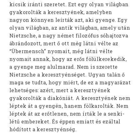
kicsik iránti szeretet. Ezt egy olyan világban
gyakorolták a keresztyének, amelyben
nagyon könnyen leírták azt, aki gyenge. Egy
olyan világban, az antik világban, amely után
Nietzsche, a nagy német filozófus sóhajtozva
ábrándozott, mert ő ott még látni vélte az
“Übermensch” nyomait, még látni vélte
nyomait annak, hogy az erős fölülkerekedik,
a gyenge meg alulmarad. Nem is szerette
Nietzsche a keresztyénséget. Ugyan talán ő
maga se tudta, hogy miért, de ez a magyarázat
lehetséges: azért, mert a keresztyének
gyakorolták a diakóniát. A keresztyének nem
léptek át a gyengén, hanem fölkarolták. Nem
léptek át az erőtlenen, nem írták le a senki-
létű embereket. És éppen emiatt és ezáltal
hódított a keresztyénség.