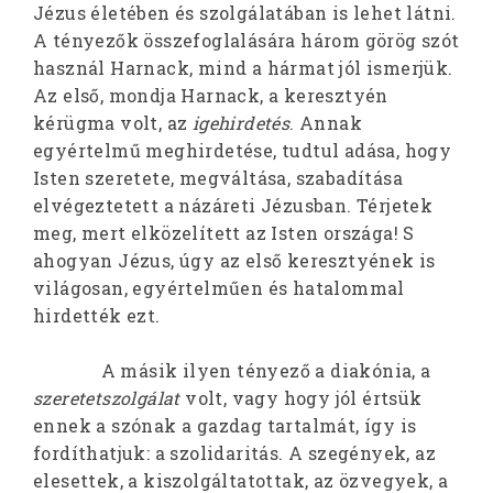
Jézus életében és szolgálatában is lehet látni.
A tényezők összefoglalására három görög szót
használ Harnack, mind a hármat jól ismerjük.
Az első, mondja Harnack, a keresztyén
kérügma volt, az
igehirdetés
. Annak
egyértelmű meghirdetése, tudtul adása, hogy
Isten szeretete, megváltása, szabadítása
elvégeztetett a názáreti Jézusban. Térjetek
meg, mert elközelített az Isten országa! S
ahogyan Jézus, úgy az első keresztyének is
világosan, egyértelműen és hatalommal
hirdették ezt.
A másik ilyen tényező a diakónia, a
szeretetszolgálat
volt, vagy hogy jól értsük
ennek a szónak a gazdag tartalmát, így is
fordíthatjuk: a szolidaritás. A szegények, az
elesettek, a kiszolgáltatottak, az özvegyek, a