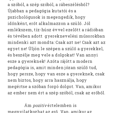
a szóból, a szép szóból, a rábeszélésből?
Újabban a pedagógia kutatói és a
pszichológusok is megengedik, hogy
időnként, erőt alkalmazzon a szülő. Jól
emlékszem, tíz-húsz évvel ezelőtt a rádióban
és tévében adott gyereknevelési műsorokban
mindenki azt mondta: Csak azt ne! Csak azt az
egyet ne! Üljön le szépen a szülő a gyerekkel,
és beszélje meg vele a dolgokat! Van annyi
esze a gyereknek! Azóta rájött a modern
pedagógia is, amit minden józan szülő tud,
hogy persze, hogy van esze a gyereknek, csak
nem biztos, hogy arra használja, hogy
megértse a szóban forgó dolgot. Van, amikor
az ember nem ért a szép szóból, csak az erőből.
Ám
pozitív
értelemben is
megnyilatkozhat az erő. Van, amikor az