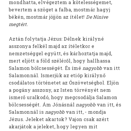
mondhatta, elvégeztem a kötelességemet,
bevertem a szöget a falba, mostmár hagyj
békén, mostmár jöjjön az ítélet!
De Ninive
megtért.
Aztán folytatja Jézus: Délnek királyné
asszonya felkél majd az ítéletkor e
nemzetséggel együtt, és kárhoztatja majd,
mert eljött a föld széléről, hogy hallhassa
Salamon bölcsességét. És ímé
nagyobb
van itt
Salamonnál. Ismerjük az etióp királynő
csodálatos történetet az Ószövetségbol. Eljön
a pogány asszony, az Isten törvényét nem
ismerő uralkodó, hogy megcsodálja Salamon
bölcsességét. Ám Jónásnál
nagyobb
van itt, és
Salamonnál is
nagyobb
van itt, - mondja
Jézus. Jeleket akartok? Vajon csak azért
akarjátok a jeleket, hogy legyen mit