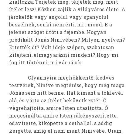
kiáltozza: Térjetek meg, térjetek meg, mert
ítélet lesz! Közben zajlik a világváros élete. A
járókelők vagy angolul vagy spanyolul
beszélnek, senki nem érti, mit mond. E a
jelenet szöget ütött a fejembe. Hogyan
prédikált Jónás Ninivében? Milyen nyelven?
Értették őt? Volt ideje szépen, szabatosan
kifejteni, elmagyarázni mindent? Hogy mi
fog itt történni, mi vár rájuk.
Olyannyira meghökkentő, kedves
testvérek, Ninive megtérése, hogy még maga
Jónás sem hitt benne. Hát kiment a töklevél
alá, és várta az ítélet bekövetkeztét. Ő
végrehajtotta, amire Isten utasította. Ő
megcsinálta, amire Isten rákényszerítette,
odavitette, kiköpette a cethallal, s addig
kergette, amíg el nem ment Ninivébe. Uram,