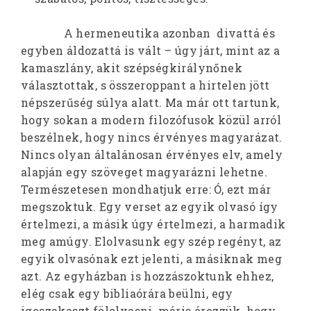
A hermeneutika azonban divattá és
egyben áldozattá is vált – úgy járt, mint az a
kamaszlány, akit szépségkirálynőnek
választottak, s összeroppant a hirtelen jött
népszerűség súlya alatt. Ma már ott tartunk,
hogy sokan a modern filozófusok közül arról
beszélnek, hogy nincs érvényes magyarázat.
Nincs olyan általánosan érvényes elv, amely
alapján egy szöveget magyarázni lehetne.
Természetesen mondhatjuk erre: Ó, ezt már
megszoktuk. Egy verset az egyik olvasó így
értelmezi, a másik úgy értelmezi, a harmadik
meg amúgy. Elolvasunk egy szép regényt, az
egyik olvasónak ezt jelenti, a másiknak meg
azt. Az egyházban is hozzászoktunk ehhez,
elég csak egy bibliaórára beülni, egy
igeszakaszt fölolvasni, máris érezzük, hogy