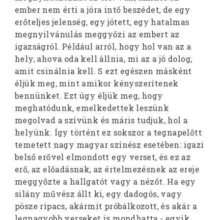
ember nem érti a jóra intő beszédet, de egy
erőteljes jelenség, egy jótett, egy hatalmas
megnyilvánulás meggyőzi az embert az
igazságról. Például arról, hogy hol van az a
hely, ahova oda kell állnia, mi az a jó dolog,
amit csinálnia kell. S ezt egészen másként
éljük meg, mint amikor kényszerítenek
bennünket. Ezt úgy éljük meg, hogy
meghatódunk, emelkedettek leszünk
megolvad a szívünk és máris tudjuk, hol a
helyünk. Így történt ez sokszor a tegnapelőtt
temetett nagy magyar színész esetében: igazi
belső erővel elmondott egy verset, és ez az
erő, az előadásnak, az értelmezésnek az ereje
meggyőzte a hallgatót vagy a nézőt. Ha egy
silány művész állt ki, egy dadogós, vagy
pösze ripacs, akármit próbálkozott, és akár a
legnagyobb verseket is mondhatta - egyik