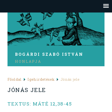
BOGÁRDI SZABÓ ISTVÁN
HONLAPJA
Főoldal
Igehirdetések
Jónás jele
JÓNÁS JELE
TEXTUS: MÁTÉ 12,38-45