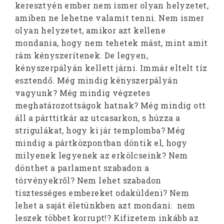
keresztyén ember nem ismer olyan helyzetet,
amiben ne lehetne valamit tenni. Nem ismer
olyan helyzetet, amikor azt kellene
mondania, hogy nem tehetek mást, mint amit
rám kényszerítenek. De legyen,
kényszerpályán kellett járni. Immár eltelt tíz
esztendő. Még mindig kényszerpályán
vagyunk? Még mindig végzetes
meghatározottságok hatnak? Még mindig ott
áll a párttitkár az utcasarkon, s húzza a
strigulákat, hogy ki jár templomba? Még
mindig a pártközpontban döntik el, hogy
milyenek legyenek az erkölcseink? Nem
dönthet a parlament szabadon a
törvényekről? Nem lehet szabadon
tisztességes embereket odaküldeni? Nem
lehet a saját életünkben azt mondani: nem
leszek többet korrupt!? Kifizetem inkább az