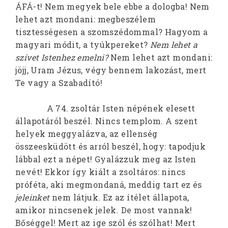
ÁFÁ-t! Nem megyek bele ebbe a dologba! Nem
lehet azt mondani: megbeszélem
tisztességesen a szomszédommal? Hagyom a
magyari módit, a tyúkpereket?
Nem lehet a
szívet Istenhez emelni?
Nem lehet azt mondani:
jöjj, Uram Jézus, végy bennem lakozást, mert
Te vagy a Szabadító!
A 74. zsoltár Isten népének elesett
állapotáról beszél. Nincs templom. A szent
helyek meggyalázva, az ellenség
összeesküdött és arról beszél, hogy: tapodjuk
lábbal ezt a népet! Gyalázzuk meg az Isten
nevét! Ekkor így kiált a zsoltáros: nincs
próféta, aki megmondaná, meddig tart ez és
jeleinket
nem látjuk. Ez az ítélet állapota,
amikor nincsenek jelek. De most vannak!
Bőséggel! Mert az ige szól és szólhat! Mert