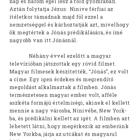
nap és három éjjel lesz a föld gyomrában.
Aztán folytatja Jézus: Ninive férfiai az
ítéletkor támadnak majd föl ezzel a
nemzetséggel és kárhoztatják azt, mivelhogy
ők megtértek a Jónás prédikálására, és ímé
nagyobb van itt Jónásnál.
Néhány évvel ezelőtt a magyar
televízióban játszottak egy rövid filmet.
Magyar filmesek készítették, “Jónás”, ez volt
a címe. Egy igen érdekes és megrendítő
megoldást alkalmaztak a filmben. Jónás
természetesen magyar ember volt, afféle
aszkéta formájú értelmiségi, akinek el kellett
mennie a nagy városba, Ninivébe, New York-
ba, és prédikálni kellett az igét. A filmben azt
lehetett látni, hogy megérkezik az emberünk
New Yorkba, járja az utcákat és magyarul