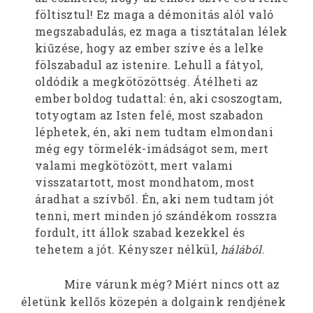
föltisztul! Ez maga a démonitás alól való
megszabadulás, ez maga a tisztátalan lélek
kiűzése, hogy az ember szíve és a lelke
fölszabadul az istenire. Lehull a fátyol,
oldódik a megkötözöttség. Átélheti az
ember boldog tudattal: én, aki csoszogtam,
totyogtam az Isten felé, most szabadon
léphetek, én, aki nem tudtam elmondani
még egy törmelék-imádságot sem, mert
valami megkötözött, mert valami
visszatartott, most mondhatom, most
áradhat a szívből. Én, aki nem tudtam jót
tenni, mert minden jó szándékom rosszra
fordult, itt állok szabad kezekkel és
tehetem a jót. Kényszer nélkül,
hálából
.
Mire várunk még? Miért nincs ott az
életünk kellős közepén a dolgaink rendjének