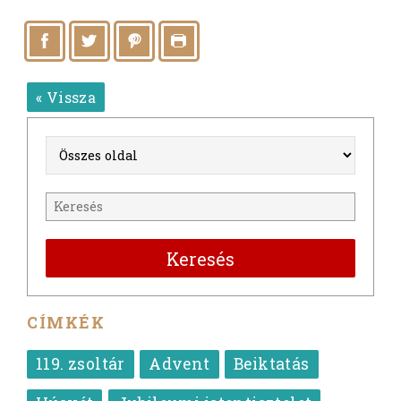
« Vissza
Keresés
CÍMKÉK
119. zsoltár
Advent
Beiktatás