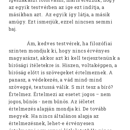
az egyik testvérben az ige ezt indítja, a
másikban azt. Az egyik így látja, a másik
amúgy. Ezt ismerjük, ezzel nincsen semmi
baj.
Ám, kedves testvérek, ha filozófiai
szinten mondjuk ki, hogy nincs érvényes
magyarázat, akkor azt ki kell terjesztenünk a
bírósági ítéletekre is. Hiszen, voltaképpen, a
bíróság előtt is szövegeket értelmeznek. A
panasz, a védekezés, a vád mind-mind
szöveggé, textussá válik. S mit tesz a bíró?
Értelmez. Értelmezi az esetet: jogos – nem
jogos, bűnös - nem bűnös. Az íéletet
értelmezés alapján mondja ki. De tovább
megyek. Ha nincs általános alapja az
értelmezésnek, lehet-e érvényesen