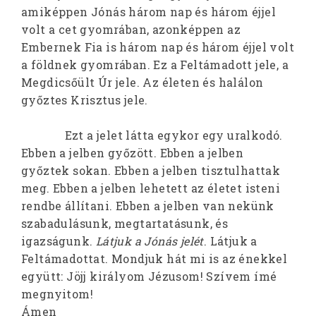
amiképpen Jónás három nap és három éjjel
volt a cet gyomrában, azonképpen az
Embernek Fia is három nap és három éjjel volt
a földnek gyomrában. Ez a Feltámadott jele, a
Megdicsőült Úr jele. Az életen és halálon
győztes Krisztus jele.
Ezt a jelet látta egykor egy uralkodó.
Ebben a jelben győzött. Ebben a jelben
győztek sokan. Ebben a jelben tisztulhattak
meg. Ebben a jelben lehetett az életet isteni
rendbe állítani. Ebben a jelben van nekünk
szabadulásunk, megtartatásunk, és
igazságunk.
Látjuk a Jónás jelét
. Látjuk a
Feltámadottat. Mondjuk hát mi is az énekkel
együtt: Jöjj királyom Jézusom! Szívem ímé
megnyitom!
Ámen