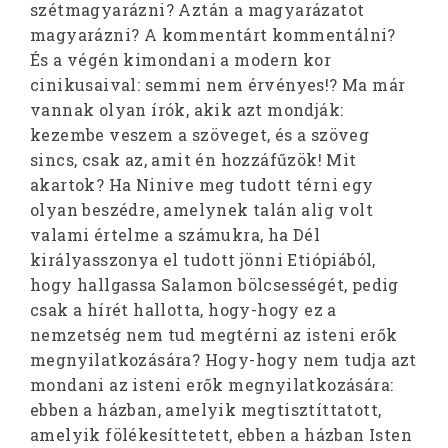
szétmagyarázni? Aztán a magyarázatot
magyarázni? A kommentárt kommentálni?
És a végén kimondani a modern kor
cinikusaival: semmi nem érvényes!? Ma már
vannak olyan írók, akik azt mondják:
kezembe veszem a szöveget, és a szöveg
sincs, csak az, amit én hozzáfűzök! Mit
akartok? Ha Ninive meg tudott térni egy
olyan beszédre, amelynek talán alig volt
valami értelme a számukra, ha Dél
királyasszonya el tudott jönni Etiópiából,
hogy hallgassa Salamon bölcsességét, pedig
csak a hírét hallotta, hogy-hogy ez a
nemzetség nem tud megtérni az isteni erők
megnyilatkozására? Hogy-hogy nem tudja azt
mondani az isteni erők megnyilatkozására:
ebben a házban, amelyik megtisztíttatott,
amelyik fölékesíttetett, ebben a házban Isten