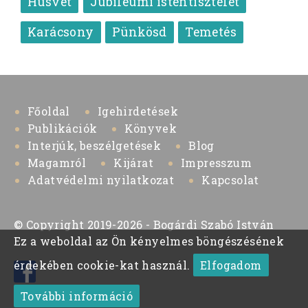
Húsvét
Jubileumi istentisztelet
Karácsony
Pünkösd
Temetés
Főoldal
Igehirdetések
Publikációk
Könyvek
Interjúk, beszélgetések
Blog
Magamról
Kijárat
Impresszum
Adatvédelmi nyilatkozat
Kapcsolat
© Copyright 2019-2026 - Bogárdi Szabó István
Ez a weboldal az Ön kényelmes böngészésének
érdekében cookie-kat használ.
Elfogadom
További információ