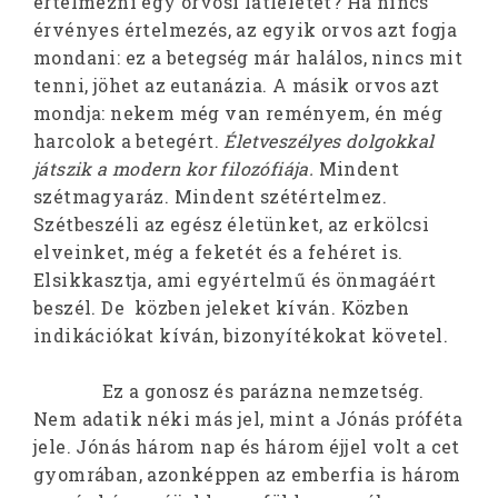
értelmezni egy orvosi látleletet? Ha nincs
érvényes értelmezés, az egyik orvos azt fogja
mondani: ez a betegség már halálos, nincs mit
tenni, jöhet az eutanázia. A másik orvos azt
mondja: nekem még van reményem, én még
harcolok a betegért.
Életveszélyes dolgokkal
játszik a modern kor filozófiája.
Mindent
szétmagyaráz. Mindent szétértelmez.
Szétbeszéli az egész életünket, az erkölcsi
elveinket, még a feketét és a fehéret is.
Elsikkasztja, ami egyértelmű és önmagáért
beszél. De közben jeleket kíván. Közben
indikációkat kíván, bizonyítékokat követel.
Ez a gonosz és parázna nemzetség.
Nem adatik néki más jel, mint a Jónás próféta
jele. Jónás három nap és három éjjel volt a cet
gyomrában, azonképpen az emberfia is három