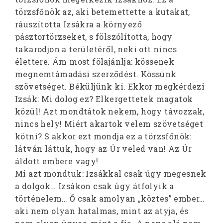
törzsfőnök az, aki betemettette a kutakat,
ráuszította Izsákra a környező
pásztortörzseket, s fölszólította, hogy
takarodjon a területéről, neki ott nincs
élettere. Ám most fölajánlja: kössenek
megnemtámadási szerződést. Kössünk
szövetséget. Béküljünk ki. Ekkor megkérdezi
Izsák: Mi dolog ez? Elkergettetek magatok
közül! Azt mondtátok nekem, hogy távozzak,
nincs hely! Miért akartok velem szövetséget
kötni? S akkor ezt mondja ez a törzsfőnök:
látván láttuk, hogy az Úr veled van! Az Úr
áldott embere vagy!
Mi azt mondtuk: Izsákkal csak úgy megesnek
a dolgok… Izsákon csak úgy átfolyik a
történelem… Ő csak amolyan „köztes” ember…
aki nem olyan hatalmas, mint az atyja, és