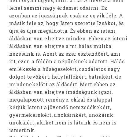
nem olyan ügyes, mint a fia. A neve alá nem
lehet semmi nagy érdemet odaírni. Ez
azonban az igazságnak csak az egyik fele. A
másik fele az, hogy Isten szerette Izsákot, és
újra és újra megáldotta. És ebben az isteni
áldásban van elrejtve minden. Ebben az isteni
áldásban van elrejtve a mi hálás múltba
nézésünk is. Azért az ezer esztendőért, ami
itt, ezen a földön a népünknek adatott. Hálás
emlékezés a hűségesekért, csodálatos nagy
dolgot tevőkért, helytállókért, bátrakért, de
mindenekelőtt az áldásért. Mert ebben az
áldásban van elrejtve imádságunk igazi,
megalapozott reménye: okkal és alappal
kérjük Istent a jövendő nemzedékekért,
gyermekeinkért, unokáinkért, unokáink
unokáiért, akiket nem is látunk és nem is
ismerünk.