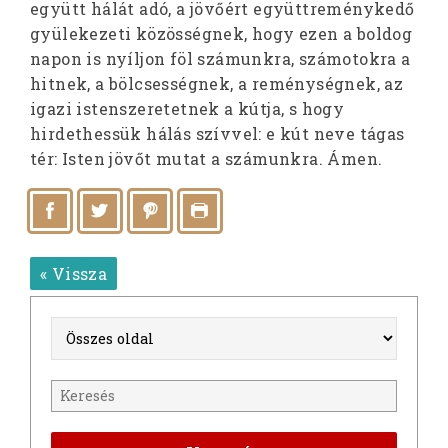
együtt hálát adó, a jövőért együttreménykedő
gyülekezeti közösségnek, hogy ezen a boldog
napon is nyíljon föl számunkra, számotokra a
hitnek, a bölcsességnek, a reménységnek, az
igazi istenszeretetnek a kútja, s hogy
hirdethessük hálás szívvel: e kút neve tágas
tér: Isten jövőt mutat a számunkra. Ámen.
« Vissza