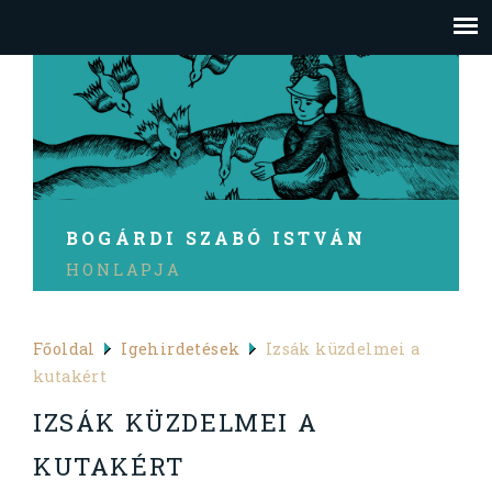
BOGÁRDI SZABÓ ISTVÁN
HONLAPJA
Főoldal
Igehirdetések
Izsák küzdelmei a
kutakért
IZSÁK KÜZDELMEI A
KUTAKÉRT