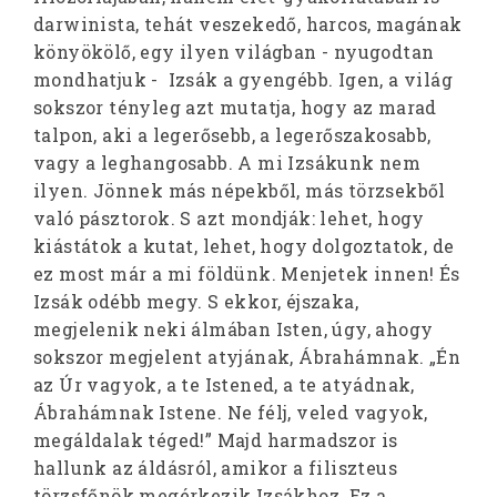
darwinista, tehát veszekedő, harcos, magának
könyökölő, egy ilyen világban - nyugodtan
mondhatjuk - Izsák a gyengébb. Igen, a világ
sokszor tényleg azt mutatja, hogy az marad
talpon, aki a legerősebb, a legerőszakosabb,
vagy a leghangosabb. A mi Izsákunk nem
ilyen. Jönnek más népekből, más törzsekből
való pásztorok. S azt mondják: lehet, hogy
kiástátok a kutat, lehet, hogy dolgoztatok, de
ez most már a mi földünk. Menjetek innen! És
Izsák odébb megy. S ekkor, éjszaka,
megjelenik neki álmában Isten, úgy, ahogy
sokszor megjelent atyjának, Ábrahámnak. „Én
az Úr vagyok, a te Istened, a te atyádnak,
Ábrahámnak Istene. Ne félj, veled vagyok,
megáldalak téged!” Majd harmadszor is
hallunk az áldásról, amikor a filiszteus
törzsfőnök megérkezik Izsákhoz. Ez a