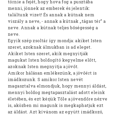
törnie a fejét, hogy hova fog a pusztába
menni, jönnek az emberek és jelentik:
találtunk vizet! És annak a kútnak nem
viszály a neve, - annak a kútnak „tágas tér” a
neve. Annak a kútnak teljes bőségesség a
neve.
Egyik szép zsoltár így mondja: akiket Isten
szeret, azoknak álmukban is ad eleget.
Akiket Isten szeret, akik megnyitják
magukat Isten boldogító kegyelme előtt,
azoknak Isten megnyitja a jövőt.
Amikor hálásan emlékezünk, a jövőért is
imádkozunk. S amikor Isten nevét
magasztalva elmondjuk, hogy mennyi áldást,
mennyi boldog megtapasztalást adott eleink
életében, és ezt kérjük Tőle a jövendőre nézve
is, aközben mi magunk is megkaphatjuk ezt
az áldást. Azt kívánom az együtt imádkozó,