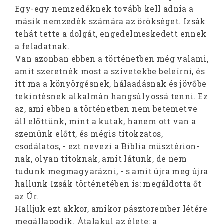
Egy-egy nemzedéknek tovább kell adnia a
másik nemzedék számára az örökséget. Izsák
tehát tette a dolgát, engedelmeskedett ennek
a feladatnak.
Van azonban ebben a történetben még valami,
amit szeretnék most a szívetekbe beleírni, és
itt ma a könyörgésnek, hálaadásnak és jövőbe
tekintésnek alkalmán hangsúlyossá tenni. Ez
az, ami ebben a történetben nem betemetve
áll előttünk, mint a kutak, hanem ott van a
szemünk előtt, és mégis titokzatos,
csodálatos, - ezt nevezi a Biblia müsztérion-
nak, olyan titoknak, amit látunk, de nem
tudunk megmagyarázni, - s amit újra meg újra
hallunk Izsák történetében is: megáldotta őt
az Úr.
Halljuk ezt akkor, amikor pásztorember létére
megállapodik. Átalakul az élete: a