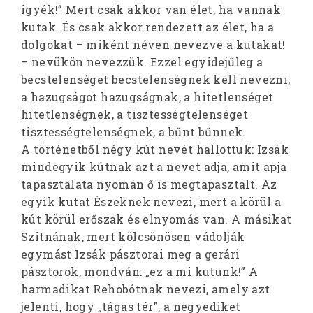
igyék!” Mert csak akkor van élet, ha vannak
kutak. És csak akkor rendezett az élet, ha a
dolgokat – miként néven nevezve a kutakat!
– nevükön nevezzük. Ezzel egyidejűleg a
becstelenséget becstelenségnek kell nevezni,
a hazugságot hazugságnak, a hitetlenséget
hitetlenségnek, a tisztességtelenséget
tisztességtelenségnek, a bűnt bűnnek.
A történetből négy kút nevét hallottuk: Izsák
mindegyik kútnak azt a nevet adja, amit apja
tapasztalata nyomán ő is megtapasztalt. Az
egyik kutat Észeknek nevezi, mert a körül a
kút körül erőszak és elnyomás van. A másikat
Szitnának, mert kölcsönösen vádolják
egymást Izsák pásztorai meg a gerári
pásztorok, mondván: „ez a mi kutunk!” A
harmadikat Rehobótnak nevezi, amely azt
jelenti, hogy „tágas tér”, a negyediket