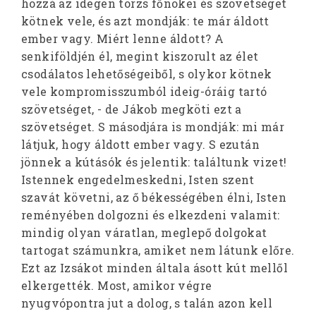
hozzá az idegen törzs főnökei és szövetséget
kötnek vele, és azt mondják: te már áldott
ember vagy. Miért lenne áldott? A
senkiföldjén él, megint kiszorult az élet
csodálatos lehetőségeiből, s olykor kötnek
vele kompromisszumból ideig-óráig tartó
szövetséget, - de Jákob megköti ezt a
szövetséget. S másodjára is mondják: mi már
látjuk, hogy áldott ember vagy. S ezután
jönnek a kútásók és jelentik: találtunk vizet!
Istennek engedelmeskedni, Isten szent
szavát követni, az ő békességében élni, Isten
reményében dolgozni és elkezdeni valamit:
mindig olyan váratlan, meglepő dolgokat
tartogat számunkra, amiket nem látunk előre.
Ezt az Izsákot minden általa ásott kút mellől
elkergették. Most, amikor végre
nyugvópontra jut a dolog, s talán azon kell