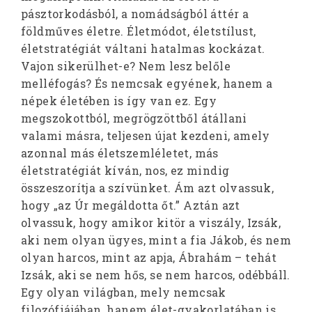
pásztorkodásból, a nomádságból áttér a
földműves életre. Életmódot, életstílust,
életstratégiát váltani hatalmas kockázat.
Vajon sikerülhet-e? Nem lesz belőle
melléfogás? És nemcsak egyének, hanem a
népek életében is így van ez. Egy
megszokottból, megrögzöttből átállani
valami másra, teljesen újat kezdeni, amely
azonnal más életszemléletet, más
életstratégiát kíván, nos, ez mindig
összeszorítja a szívünket. Ám azt olvassuk,
hogy „az Úr megáldotta őt.” Aztán azt
olvassuk, hogy amikor kitör a viszály, Izsák,
aki nem olyan ügyes, mint a fia Jákob, és nem
olyan harcos, mint az apja, Ábrahám – tehát
Izsák, aki se nem hős, se nem harcos, odébbáll.
Egy olyan világban, mely nemcsak
filozófiájában, hanem élet-gyakorlatában is