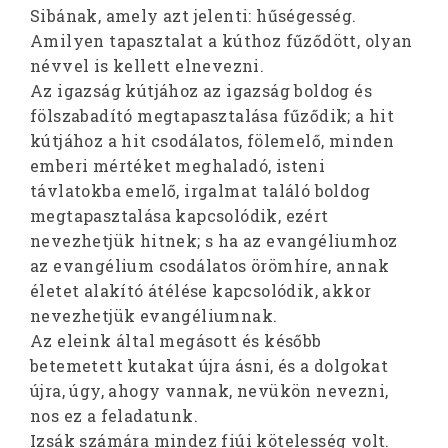
Sibának, amely azt jelenti: hűségesség.
Amilyen tapasztalat a kúthoz fűződött, olyan
névvel is kellett elnevezni.
Az igazság kútjához az igazság boldog és
fölszabadító megtapasztalása fűződik; a hit
kútjához a hit csodálatos, fölemelő, minden
emberi mértéket meghaladó, isteni
távlatokba emelő, irgalmat találó boldog
megtapasztalása kapcsolódik, ezért
nevezhetjük hitnek; s ha az evangéliumhoz
az evangélium csodálatos örömhíre, annak
életet alakító átélése kapcsolódik, akkor
nevezhetjük evangéliumnak.
Az eleink által megásott és később
betemetett kutakat újra ásni, és a dolgokat
újra, úgy, ahogy vannak, nevükön nevezni,
nos ez a feladatunk.
Izsák számára mindez fiúi kötelesség volt.