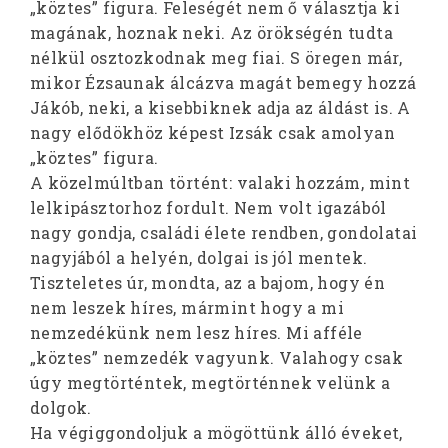
„köztes” figura. Feleségét nem ő választja ki
magának, hoznak neki. Az örökségén tudta
nélkül osztozkodnak meg fiai. S öregen már,
mikor Ézsaunak álcázva magát bemegy hozzá
Jákób, neki, a kisebbiknek adja az áldást is. A
nagy elődökhöz képest Izsák csak amolyan
„köztes” figura.
A közelmúltban történt: valaki hozzám, mint
lelkipásztorhoz fordult. Nem volt igazából
nagy gondja, családi élete rendben, gondolatai
nagyjából a helyén, dolgai is jól mentek.
Tiszteletes úr, mondta, az a bajom, hogy én
nem leszek híres, mármint hogy a mi
nemzedékünk nem lesz híres. Mi afféle
„köztes” nemzedék vagyunk. Valahogy csak
úgy megtörténtek, megtörténnek velünk a
dolgok.
Ha végiggondoljuk a mögöttünk álló éveket,