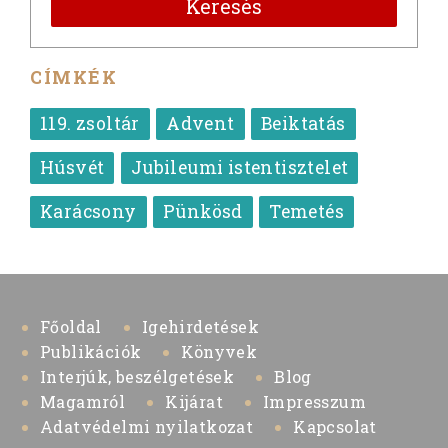
Keresés
CÍMKÉK
119. zsoltár
Advent
Beiktatás
Húsvét
Jubileumi istentisztelet
Karácsony
Pünkösd
Temetés
Főoldal
Igehirdetések
Publikációk
Könyvek
Interjúk, beszélgetések
Blog
Magamról
Kijárat
Impresszum
Adatvédelmi nyilatkozat
Kapcsolat