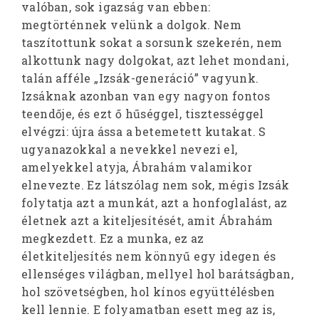
valóban, sok igazság van ebben:
megtörténnek velünk a dolgok. Nem
taszítottunk sokat a sorsunk szekerén, nem
alkottunk nagy dolgokat, azt lehet mondani,
talán afféle „Izsák-generáció” vagyunk.
Izsáknak azonban van egy nagyon fontos
teendője, és ezt ő hűséggel, tisztességgel
elvégzi: újra ássa a betemetett kutakat. S
ugyanazokkal a nevekkel nevezi el,
amelyekkel atyja, Ábrahám valamikor
elnevezte. Ez látszólag nem sok, mégis Izsák
folytatja azt a munkát, azt a honfoglalást, az
életnek azt a kiteljesítését, amit Ábrahám
megkezdett. Ez a munka, ez az
életkiteljesítés nem könnyű egy idegen és
ellenséges világban, mellyel hol barátságban,
hol szövetségben, hol kínos együttélésben
kell lennie. E folyamatban esett meg az is,