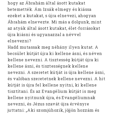
hogy az Ábrahám által ásott kutakat
betemették. Ám Izsák elmegy és kiássa
ezeket a kutakat, s újra elnevezi, ahogyan
Ábrahám elnevezte. Mi más a dolgunk, mint
az atyák által ásott kutakat, élet-forrásokat
újra kiásni és ugyanazzal a névvel
elnevezni?
Hadd mutassak meg néhány ilyen kutat. A
becsület kútját újra ki kellene ásni, és néven
kellene nevezni. A tisztesség kútját újra ki
kellene ásni, és tisztességnek kellene
nevezni. A szeretet kútját is újra kellene ásni,
és valóban szeretetnek kellene nevezni. A hit
kútját is újra fel kellene nyitni, ki kellene
tisztítani. És az Evangélium kútját is meg
kellene nyitnunk újra, és Evangéliumnak
nevezni, és Jézus szavát újra érvényre
juttatni: „Aki szomjúhozik, jöjjön hozzám és