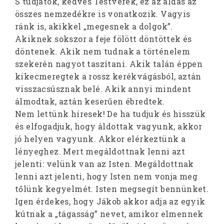
S tudjátok, kedves Testvérek, ez az áldás az
összes nemzedékre is vonatkozik. Vagyis
ránk is, akikkel „megesnek a dolgok”.
Akiknek sokszor a feje fölött döntöttek és
döntenek. Akik nem tudnak a történelem
szekerén nagyot taszítani. Akik talán éppen
kikecmeregtek a rossz kerékvágásból, aztán
visszacsúsznak belé. Akik annyi mindent
álmodtak, aztán keserűen ébredtek.
Nem lettünk híresek! De ha tudjuk és hisszük
és elfogadjuk, hogy áldottak vagyunk, akkor
jó helyen vagyunk. Akkor elérkeztünk a
lényeghez. Mert megáldottnak lenni azt
jelenti: velünk van az Isten. Megáldottnak
lenni azt jelenti, hogy Isten nem vonja meg
tőlünk kegyelmét. Isten megsegít bennünket.
Igen érdekes, hogy Jákob akkor adja az egyik
kútnak a „tágasság” nevet, amikor elmennek