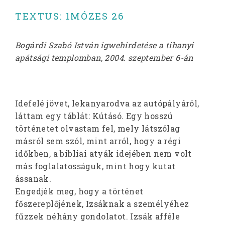
TEXTUS: 1MÓZES 26
Bogárdi Szabó István igwehirdetése a tihanyi
apátsági templomban, 2004. szeptember 6-án
Idefelé jövet, lekanyarodva az autópályáról,
láttam egy táblát: Kútásó. Egy hosszú
történetet olvastam fel, mely látszólag
másról sem szól, mint arról, hogy a régi
időkben, a bibliai atyák idejében nem volt
más foglalatosságuk, mint hogy kutat
ássanak.
Engedjék meg, hogy a történet
főszereplőjének, Izsáknak a személyéhez
fűzzek néhány gondolatot. Izsák afféle