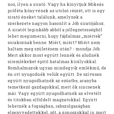
nos, ilyen a sirató. Vagy ha kinyitjuk Mikeás
próféta könyvének az utolsó részét, ott is egy
sirató éneket találunk, amelynek a
szerkezete nagyon hasonlít a Jób siratójához.
A siratót leginkább abból a jellegzetességből
lehet megismerni, hogy fájdalmas „miértek”
sorakoznak benne. Miért, miért? Miért nem
haltam meg születésem után? - mondja Jób.
Mert akkor most együtt lennék és aludnék
síremlékeket építő hatalmas királyokkal.
Romhalmazok ugyan mindegyik emlékmű, de
én ott nyugodnék velük együtt. De szívesen
együtt nyugodhatnék az ezüstbe, aranyba
temetkező gazdagokkal, mert ők sincsenek
már. Vagy együtt nyugodhatnék az elvetélt
és titokban elföldelt magzatokkal. Együtt
lehetnék a fogságban, rabszolgaságban
elsenyvedettekkel, sőt, a gonoszokkal is, mert