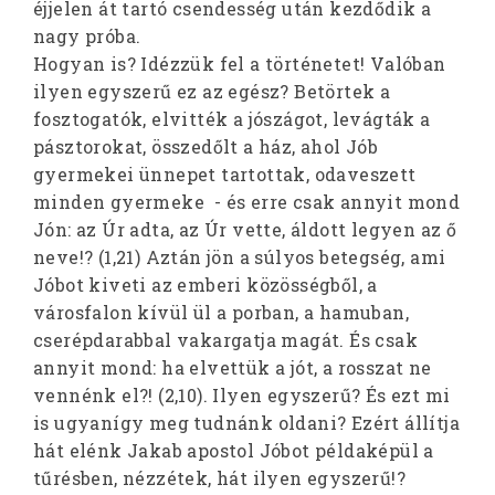
éjjelen át tartó csendesség után kezdődik a
nagy próba.
Hogyan is? Idézzük fel a történetet! Valóban
ilyen egyszerű ez az egész? Betörtek a
fosztogatók, elvitték a jószágot, levágták a
pásztorokat, összedőlt a ház, ahol Jób
gyermekei ünnepet tartottak, odaveszett
minden gyermeke - és erre csak annyit mond
Jón: az Úr adta, az Úr vette, áldott legyen az ő
neve!? (1,21) Aztán jön a súlyos betegség, ami
Jóbot kiveti az emberi közösségből, a
városfalon kívül ül a porban, a hamuban,
cserépdarabbal vakargatja magát. És csak
annyit mond: ha elvettük a jót, a rosszat ne
vennénk el?! (2,10). Ilyen egyszerű? És ezt mi
is ugyanígy meg tudnánk oldani? Ezért állítja
hát elénk Jakab apostol Jóbot példaképül a
tűrésben, nézzétek, hát ilyen egyszerű!?