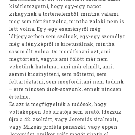
kísérletezgetni, hogy egy-egy napot
kihagynak a történelemből, mintha valami
meg sem történt volna, mintha valaki nem is
lett volna. Egy-egy eseményről még
lábjegyzetben sem szólnak, egy-egy személyt
még a fényképről is kiretusálnak, mintha
sosem élt volna. De megátkozni azt, ami
megtörtént, vagyis ami fölött már nem
vehetünk hatalmat, ami már elmúlt, amit
semmi kicsinyíteni, sem nőttetni, sem
feltartóztatni, sem megfordítani nem tudunk
– erre nincsen átok-szavunk, ennek nincsen
értelme.
És azt is megfigyelték a tudósok, hogy
voltaképpen Jób siratója sem sirató. Idézzük
újra a 42. zsoltárt, vagy Jeremiás siralmait,
vagy Mikeás próféta panaszát, vagy éppen
Jeremiást, amikor saját magát siratja el