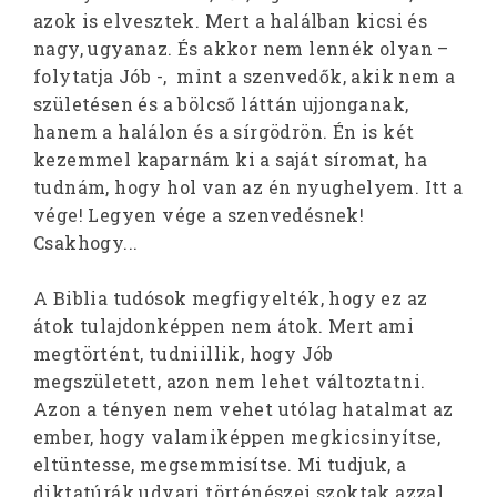
azok is elvesztek. Mert a halálban kicsi és
nagy, ugyanaz. És akkor nem lennék olyan –
folytatja Jób -, mint a szenvedők, akik nem a
születésen és a bölcső láttán ujjonganak,
hanem a halálon és a sírgödrön. Én is két
kezemmel kaparnám ki a saját síromat, ha
tudnám, hogy hol van az én nyughelyem. Itt a
vége! Legyen vége a szenvedésnek!
Csakhogy...
A Biblia tudósok megfigyelték, hogy ez az
átok tulajdonképpen nem átok. Mert ami
megtörtént, tudniillik, hogy Jób
megszületett, azon nem lehet változtatni.
Azon a tényen nem vehet utólag hatalmat az
ember, hogy valamiképpen megkicsinyítse,
eltüntesse, megsemmisítse. Mi tudjuk, a
diktatúrák udvari történészei szoktak azzal