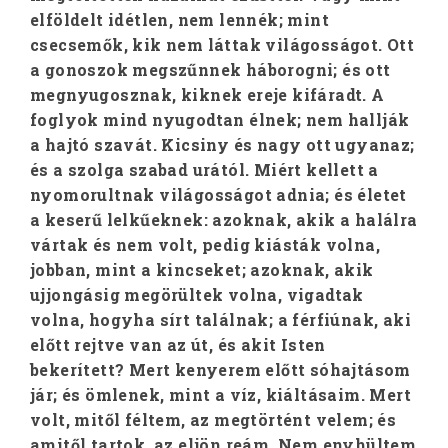
elföldelt idétlen, nem lennék; mint
csecsemők, kik nem láttak világosságot. Ott
a gonoszok megszűnnek háborogni; és ott
megnyugosznak, kiknek ereje kifáradt. A
foglyok mind nyugodtan élnek; nem hallják
a hajtó szavát. Kicsiny és nagy ott ugyanaz;
és a szolga szabad urától. Miért kellett a
nyomorultnak világosságot adnia; és életet
a keserű lelkűeknek: azoknak, akik a halálra
vártak és nem volt, pedig kiásták volna,
jobban, mint a kincseket; azoknak, akik
ujjongásig megörültek volna, vigadtak
volna, hogyha sírt találnak; a férfiúnak, aki
előtt rejtve van az út, és akit Isten
bekerített? Mert kenyerem előtt sóhajtásom
jár; és ömlenek, mint a víz, kiáltásaim. Mert
volt, mitől féltem, az megtörtént velem; és
amitől tartok, az eljön reám. Nem enyhültem