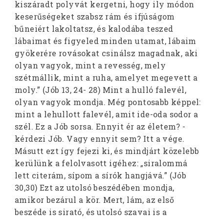
kiszáradt polyvát kergetni, hogy ily módon
keserűségeket szabsz rám és ifjúságom
bűneiért lakoltatsz, és kalodába teszed
lábaimat és figyeled minden utamat, lábaim
gyökerére rovásokat csinálsz magadnak, aki
olyan vagyok, mint a revesség, mely
szétmállik, mint a ruha, amelyet megevett a
moly.” (Jób 13, 24- 28) Mint a hulló falevél,
olyan vagyok mondja. Még pontosabb képpel:
mint a lehullott falevél, amit ide-oda sodor a
szél. Ez a Jób sorsa. Ennyit ér az életem? -
kérdezi Jób. Vagy ennyit sem? Itt a vége.
Másutt ezt így fejezi ki, és mindjárt közelebb
kerülünk a felolvasott igéhez: „siralommá
lett citerám, sípom a sírók hangjává.” (Jób
30,30) Ezt az utolsó beszédében mondja,
amikor bezárul a kör. Mert, lám, az első
beszéde is sirató, és utolsó szavai is a