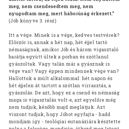
meg, nem csendesedtem meg, nem
nyugodtam meg, mert háborúság érkezett.”
(Jób könyve 3. rész)
Itt a vége. Minek is a vége, kedves testvérek?
Először is, annak a hét nap, hét éjjel tartó
némaságnak, amikor Jób és három vigasztaló
barátja együtt ültek a porban és szótlanul
gyászoltak. Vagy talán már a gyásznak is
vége van? Vagy éppen mindennek vége van?
Hallottuk a múlt alkalommal: hét napon és
hét éjjelen át tartott a szótlan virrasztás, a
gyászolás. De azt, hogy ez a csend és némaság
maga is vigasztalás volt-e, azt egyelőre még
nem tudjuk, később majd meglátjuk. Azt
viszont tudjuk, hogy Jóbot egyfajta - hadd
mondjam így - teológiai eutanáziára késztette
volna a felesége, mondván: átkozd meg Istent