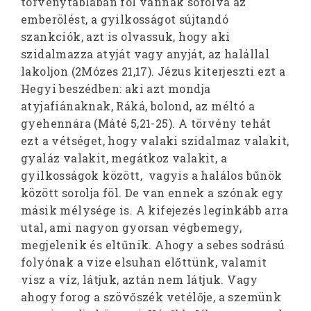
törvénytáblában föl vannak sorolva az
emberölést, a gyilkosságot sújtandó
szankciók, azt is olvassuk, hogy aki
szidalmazza atyját vagy anyját, az halállal
lakoljon (2Mózes 21,17). Jézus kiterjeszti ezt a
Hegyi beszédben: aki azt mondja
atyjafiánaknak, Ráká, bolond, az méltó a
gyehennára (Máté 5,21-25). A törvény tehát
ezt a vétséget, hogy valaki szidalmaz valakit,
gyaláz valakit, megátkoz valakit, a
gyilkosságok között, vagyis a halálos bűnök
között sorolja föl. De van ennek a szónak egy
másik mélysége is. A kifejezés leginkább arra
utal, ami nagyon gyorsan végbemegy,
megjelenik és eltűnik. Ahogy a sebes sodrású
folyónak a vize elsuhan előttünk, valamit
visz a víz, látjuk, aztán nem látjuk. Vagy
ahogy forog a szövőszék vetélője, a szemünk