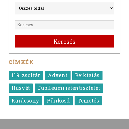
Keresés
CÍMKÉK
119. zsoltár
Advent
Beiktatás
Húsvét
Jubileumi istentisztelet
Karácsony
Pünkösd
Temetés