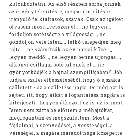
különböztetni. Az első részben sorba jönnek
az érvénytelenítésre, megsemmisítésre
irányuló felkiáltások, szavak. Csak az igéket
olvasom most: „vesszen el..., ne legyen...,
forduljon sötétségre a világosság..., ne
gondoljon vele Isten..., felhő telepedjen meg
rajta..., ne számítsák az év napjai közé...,,
legyen meddő..., ne legyen benne ujjongás...,
alkonyi csillagai sötétüljenek el..., ne
gyönyörködjék a hajnal szempillájában!” Jób
tudja a szülei elbeszéléséből, hogy ő éjszaka
született - az a születése napja. De még azt is
sejteti itt, hogy átkát a fogantatása napjára is
kiterjeszti. Legyen átkozott ez is, az is, mert
Isten nem zárta be előttem a méhajtókat,
megfogantam és megszülettem. Most a
fájdalmai, a szenvedései, a veszteségei, a
vereségei, a magára maradottsága közepette