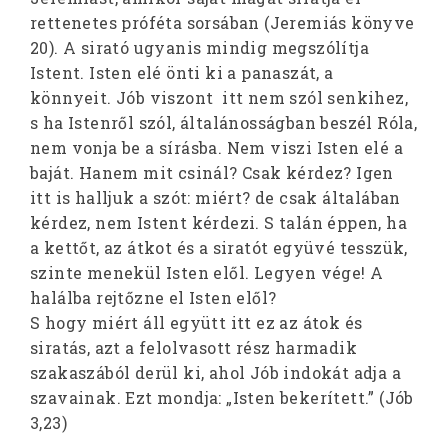
rettenetes próféta sorsában (Jeremiás könyve
20). A sirató ugyanis mindig megszólítja
Istent. Isten elé önti ki a panaszát, a
könnyeit. Jób viszont itt nem szól senkihez,
s ha Istenről szól, általánosságban beszél Róla,
nem vonja be a sírásba. Nem viszi Isten elé a
baját. Hanem mit csinál? Csak kérdez? Igen
itt is halljuk a szót: miért? de csak általában
kérdez, nem Istent kérdezi. S talán éppen, ha
a kettőt, az átkot és a siratót együvé tesszük,
szinte menekül Isten elől. Legyen vége! A
halálba rejtőzne el Isten elől?
S hogy miért áll együtt itt ez az átok és
siratás, azt a felolvasott rész harmadik
szakaszából derül ki, ahol Jób indokát adja a
szavainak. Ezt mondja: „Isten bekerített.” (Jób
3,23)