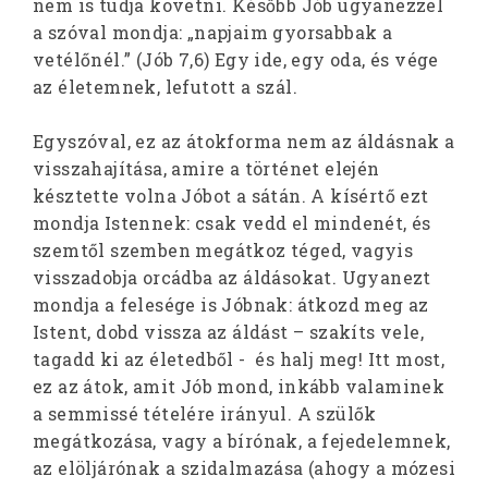
nem is tudja követni. Később Jób ugyanezzel
a szóval mondja: „napjaim gyorsabbak a
vetélőnél.” (Jób 7,6) Egy ide, egy oda, és vége
az életemnek, lefutott a szál.
Egyszóval, ez az átokforma nem az áldásnak a
visszahajítása, amire a történet elején
késztette volna Jóbot a sátán. A kísértő ezt
mondja Istennek: csak vedd el mindenét, és
szemtől szemben megátkoz téged, vagyis
visszadobja orcádba az áldásokat. Ugyanezt
mondja a felesége is Jóbnak: átkozd meg az
Istent, dobd vissza az áldást – szakíts vele,
tagadd ki az életedből - és halj meg! Itt most,
ez az átok, amit Jób mond, inkább valaminek
a semmissé tételére irányul. A szülők
megátkozása, vagy a bírónak, a fejedelemnek,
az elöljárónak a szidalmazása (ahogy a mózesi