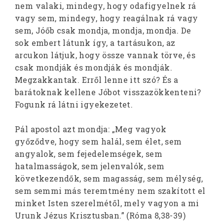
nem valaki, mindegy, hogy odafigyelnek rá
vagy sem, mindegy, hogy reagálnak rá vagy
sem, Jóőb csak mondja, mondja, mondja. De
sok embert látunk így, a tartásukon, az
arcukon látjuk, hogy össze vannak törve, és
csak mondják és mondják és mondják.
Megzakkantak. Erről lenne itt szó? És a
barátoknak kellene Jóbot visszazökkenteni?
Fogunk rá látni igyekezetet.
Pál apostol azt mondja: „Meg vagyok
győződve, hogy sem halál, sem élet, sem
angyalok, sem fejedelemségek, sem
hatalmasságok, sem jelenvalók, sem
következendők, sem magasság, sem mélység,
sem semmi más teremtmény nem szakított el
minket Isten szerelmétől, mely vagyon a mi
Urunk Jézus Krisztusban.” (Róma 8,38-39)