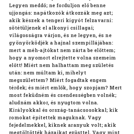
Legyen meddő; ne forduljon elő benne
ujjongás: napátkozók átkozzák meg azt;
akik készek a tengeri kígyót felzavarni:
sötétüljenek el alkonyi csillagai;
világosságra várjon, és ne legyen, és ne
gyönyörködjék a hajnal szempillájában:
mert a méh-ajtókat nem zárta be előttem;
hogy a nyomort elrejtette volna szemeim
előtt! Miért nem halhattam meg születés
után: nem múltam ki, mihelyt
megszülettem? Miért fogadtak engem
térdek; és miért emlők, hogy szopjam? Mert
most feküdném és csendességben volnék;
aludnám akkor, és nyugtom volna.
Királyokkal és ország-tanácsosokkal; kik
romokat építettek maguknak. Vagy
fejedelmekkel, kiknek aranyuk volt; akik
megtöltötték házaikat ezüsttel. Vagy mint