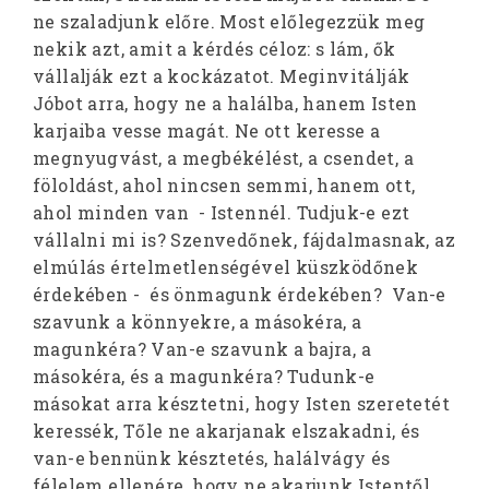
ne szaladjunk előre. Most előlegezzük meg
nekik azt, amit a kérdés céloz: s lám, ők
vállalják ezt a kockázatot. Meginvitálják
Jóbot arra, hogy ne a halálba, hanem Isten
karjaiba vesse magát. Ne ott keresse a
megnyugvást, a megbékélést, a csendet, a
föloldást, ahol nincsen semmi, hanem ott,
ahol minden van - Istennél. Tudjuk-e ezt
vállalni mi is? Szenvedőnek, fájdalmasnak, az
elmúlás értelmetlenségével küszködőnek
érdekében - és önmagunk érdekében? Van-e
szavunk a könnyekre, a másokéra, a
magunkéra? Van-e szavunk a bajra, a
másokéra, és a magunkéra? Tudunk-e
másokat arra késztetni, hogy Isten szeretetét
keressék, Tőle ne akarjanak elszakadni, és
van-e bennünk késztetés, halálvágy és
félelem ellenére, hogy ne akarjunk Istentől