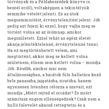
törvények és a Példabeszédek könyve is
beszél erről), voltaképpen a tekintélyük
semmibe vételét jelenti. Ez az átok
megsemmisítést, érvénytelenítést jelent. Jób
pedig azt fejezi ki ezzel, hogy vajha meg se
történt volna az az örömnap, amikor
megszületett. Ezzel tehát az egész életét
akarja jelentéktelenné, érvénytelenné tenni.
Ha ez megtörténhetett velem, ami
megtörtént, akkor meg se kellett volna
születnem, élnem sem kellett volna – mondja
Jób. Később, amikor már nem
általánosságban, a barátok füle hallatára kezd
bele panaszba, jajgatásba, siratóba, hanem
egyenesen Istenhez célozza a szavait, ezt
mondja: „Miért rejted el orcádat? És miért
számítasz engem ellenségednek? Csak nem a
hulló falevelet akarod rettegtetni és a