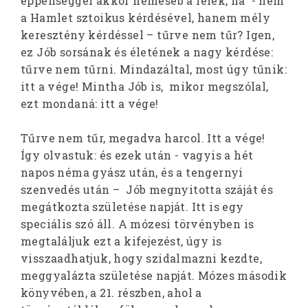
éppenséggel akkor nemeseb a lélek, ha - nem
a Hamlet sztoikus kérdésével, hanem mély
keresztény kérdéssel – tűrve nem tűr? Igen,
ez Jób sorsának és életének a nagy kérdése:
tűrve nem tűrni. Mindazáltal, most úgy tűnik:
itt a vége! Mintha Jób is, mikor megszólal,
ezt mondaná: itt a vége!
Tűrve nem tűr, megadva harcol. Itt a vége!
Így olvastuk: és ezek után - vagyis a hét
napos néma gyász után, és a tengernyi
szenvedés után – Jób megnyitotta száját és
megátkozta születése napját. Itt is egy
speciális szó áll. A mózesi törvényben is
megtaláljuk ezt a kifejezést, úgy is
visszaadhatjuk, hogy szidalmazni kezdte,
meggyalázta születése napját. Mózes második
könyvében, a 21. részben, ahol a