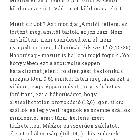
Miérteket küld maga előtt. Vitatéziseket
küld maga előtt. Vádiratot küld maga előtt.
Miért sír Jób? Azt mondja: „Amitől féltem, az
történt meg, amitől tartok, az jön rám. Nem
enyhültem, nem csendesedtem el, nem
nyugodtam meg, háborúság érkezett.” (3,25-26)
Háborúság - másutt is hallani majd fogjuk Jób
könyvében ezt a szót; voltaképpen
kataklizmát jelent, földrengést, tektonikus
mozgás (Jón 9,6), amikor Isten megrázza ezt a
világot, vagy éppen másutt, így is lehet ezt
fordítani, ezt a háborúságot, hogy
elviselhetetlen provokáció (12,6) igen, síkra
szállok és fegyvert ragadok és szembe szállok
mindennel, amit tűrni kellene, mert
tűrhetetlen. Máskor egyszerűen zaklatott
életet a háborúság. (Jób 14,1) Idős emberek