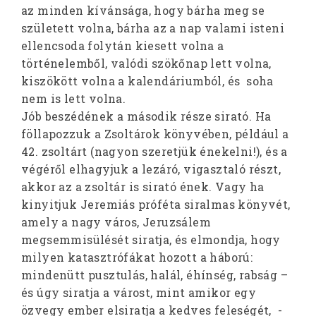
az minden kívánsága, hogy bárha meg se
született volna, bárha az a nap valami isteni
ellencsoda folytán kiesett volna a
történelemből, valódi szökőnap lett volna,
kiszökött volna a kalendáriumból, és soha
nem is lett volna.
Jób beszédének a második része sirató. Ha
föllapozzuk a Zsoltárok könyvében, például a
42. zsoltárt (nagyon szeretjük énekelni!), és a
végéről elhagyjuk a lezáró, vigasztaló részt,
akkor az a zsoltár is sirató ének. Vagy ha
kinyitjuk Jeremiás próféta siralmas könyvét,
amely a nagy város, Jeruzsálem
megsemmisülését siratja, és elmondja, hogy
milyen katasztrófákat hozott a háború:
mindenütt pusztulás, halál, éhínség, rabság –
és úgy siratja a várost, mint amikor egy
özvegy ember elsiratja a kedves feleségét, -