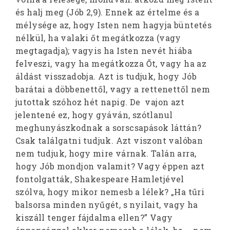
és halj meg (Jób 2,9). Ennek az értelme és a
mélysége az, hogy Isten nem hagyja büntetés
nélkül, ha valaki őt megátkozza (vagy
megtagadja); vagyis ha Isten nevét hiába
felveszi, vagy ha megátkozza Őt, vagy ha az
áldást visszadobja. Azt is tudjuk, hogy Jób
barátai a döbbenettől, vagy a rettenettől nem
jutottak szóhoz hét napig. De vajon azt
jelentené ez, hogy gyáván, szótlanul
meghunyászkodnak a sorscsapások láttán?
Csak találgatni tudjuk. Azt viszont valóban
nem tudjuk, hogy mire várnak. Talán arra,
hogy Jób mondjon valamit? Vagy éppen azt
fontolgatták, Shakespeare Hamletjével
szólva, hogy mikor nemesb a lélek? „Ha tűri
balsorsa minden nyűgét, s nyilait, vagy ha
kiszáll tenger fájdalma ellen?” Vagy