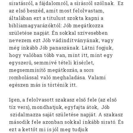
siratásról, a fájdalomról, a sírásról szólnak. Ez
az első beszéd, amit most felolvastam,
általában ezt a titulust szokta kapni a
bibliamagyarázóktól: Jób megátkozza
születése napját. Én sokkal szívesebben
nevezem ezt Jób vádindítványának, vagy
még inkább Jób panaszának. Látni fogjuk,
hogy valóban több van, mint itt, mint egy
egyszerű, semmivé tételi kísérlet,
megsemmisítő megátkozás, a sors
rombolással való meghaladása. Valami
egészen más is történik itt.
Igen, a felolvasott szakasz első fele (az első
tíz vers), mondhatjuk, egyfajta átok, Jób
szidalmazza saját születése napját. A szakasz
második fele azonban sokkal inkább sirató. És
ezt a kettőt mi is jól meg tudjuk