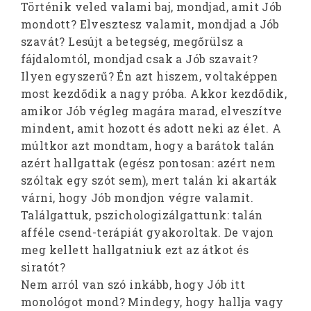
Történik veled valami baj, mondjad, amit Jób
mondott? Elvesztesz valamit, mondjad a Jób
szavát? Lesújt a betegség, megőrülsz a
fájdalomtól, mondjad csak a Jób szavait?
Ilyen egyszerű? Én azt hiszem, voltaképpen
most kezdődik a nagy próba. Akkor kezdődik,
amikor Jób végleg magára marad, elveszítve
mindent, amit hozott és adott neki az élet. A
múltkor azt mondtam, hogy a barátok talán
azért hallgattak (egész pontosan: azért nem
szóltak egy szót sem), mert talán ki akarták
várni, hogy Jób mondjon végre valamit.
Találgattuk, pszichologizálgattunk: talán
afféle csend-terápiát gyakoroltak. De vajon
meg kellett hallgatniuk ezt az átkot és
siratót?
Nem arról van szó inkább, hogy Jób itt
monológot mond? Mindegy, hogy hallja vagy