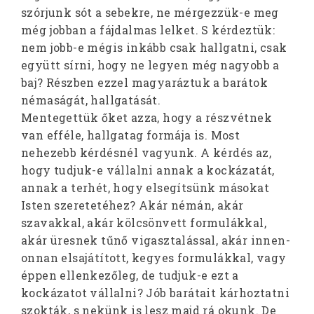
szórjunk sót a sebekre, ne mérgezzük-e meg
még jobban a fájdalmas lelket. S kérdeztük:
nem jobb-e mégis inkább csak hallgatni, csak
együtt sírni, hogy ne legyen még nagyobb a
baj? Részben ezzel magyaráztuk a barátok
némaságát, hallgatását.
Mentegettük őket azza, hogy a részvétnek
van efféle, hallgatag formája is. Most
nehezebb kérdésnél vagyunk. A kérdés az,
hogy tudjuk-e vállalni annak a kockázatát,
annak a terhét, hogy elsegítsünk másokat
Isten szeretetéhez? Akár némán, akár
szavakkal, akár kölcsönvett formulákkal,
akár üresnek tűnő vigasztalással, akár innen-
onnan elsajátított, kegyes formulákkal, vagy
éppen ellenkezőleg, de tudjuk-e ezt a
kockázatot vállalni? Jób barátait kárhoztatni
szokták, s nekünk is lesz majd rá okunk. De