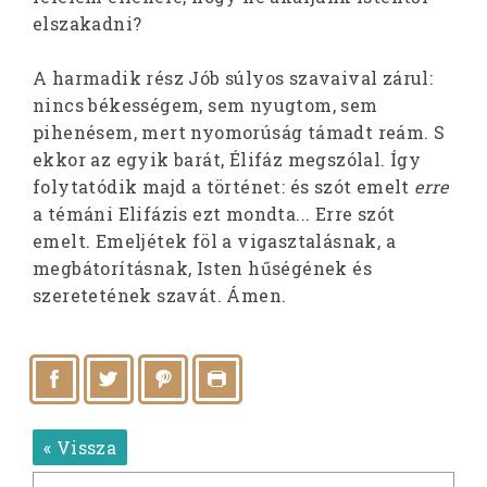
elszakadni?
A harmadik rész Jób súlyos szavaival zárul:
nincs békességem, sem nyugtom, sem
pihenésem, mert nyomorúság támadt reám. S
ekkor az egyik barát, Élifáz megszólal. Így
folytatódik majd a történet: és szót emelt
erre
a témáni Elifázis ezt mondta... Erre szót
emelt. Emeljétek föl a vigasztalásnak, a
megbátorításnak, Isten hűségének és
szeretetének szavát. Ámen.
« Vissza