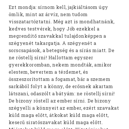
Ezt mondja: sírnom kell, jajkiáltásom úgy
ömlik, mint az árvíz, nem tudom
visszatartóztatni. Még azt is mondhatnánk,
kedves testvérek, hogy Jób ezekkel a
megrendítő szavakkal tulajdonképpen a
szégyenét takargatja. A szégyenét a
sorscsapások, a betegség és a sírás miatt. De
ne röstellj sírni! Hallottam egyszer
gyerekkoromban, nekem mondták, amikor
elestem, bevertem a térdemet, és
összeszorítottam a fogamat, bár a szemem
sarkából folyt a könny, de erősnek akartam
látszani, odaszólt a bátyám: ne röstellj sírni!
De bizony röstell az ember sírni. De bizony
szégyelli a könnyeit az ember, ezért szavakat
küld maga előtt, átkokat küld maga előtt,
keserű siratószavakat küld maga előtt.