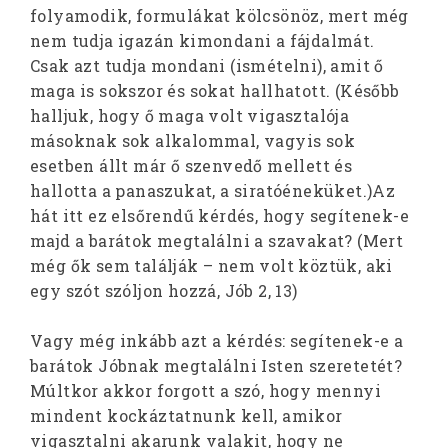
folyamodik, formulákat kölcsönöz, mert még
nem tudja igazán kimondani a fájdalmát.
Csak azt tudja mondani (ismételni), amit ő
maga is sokszor és sokat hallhatott. (Később
halljuk, hogy ő maga volt vigasztalója
másoknak sok alkalommal, vagyis sok
esetben állt már ő szenvedő mellett és
hallotta a panaszukat, a siratóéneküket.)Az
hát itt ez elsőrendű kérdés, hogy segítenek-e
majd a barátok megtalálni a szavakat? (Mert
még ők sem találják – nem volt köztük, aki
egy szót szóljon hozzá, Jób 2, 13)
Vagy még inkább azt a kérdés: segítenek-e a
barátok Jóbnak megtalálni Isten szeretetét?
Múltkor akkor forgott a szó, hogy mennyi
mindent kockáztatnunk kell, amikor
vigasztalni akarunk valakit, hogy ne