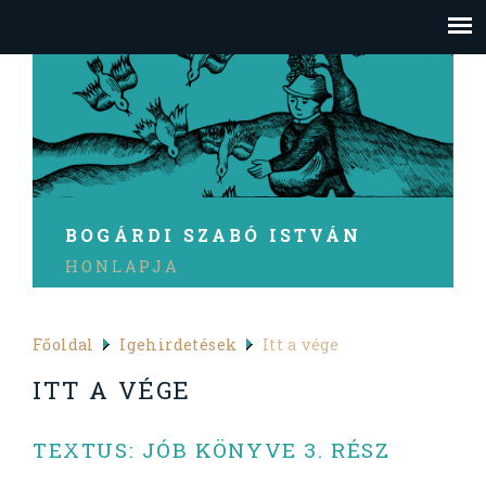
BOGÁRDI SZABÓ ISTVÁN
HONLAPJA
Főoldal
Igehirdetések
Itt a vége
ITT A VÉGE
TEXTUS: JÓB KÖNYVE 3. RÉSZ