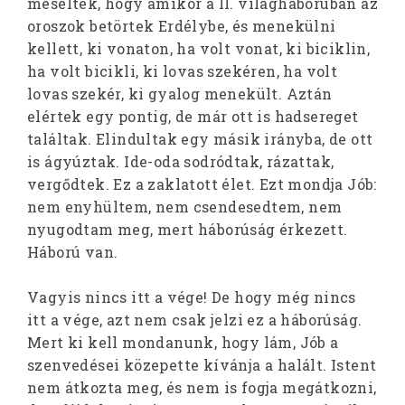
mesélték, hogy amikor a II. világháborúban az
oroszok betörtek Erdélybe, és menekülni
kellett, ki vonaton, ha volt vonat, ki biciklin,
ha volt bicikli, ki lovas szekéren, ha volt
lovas szekér, ki gyalog menekült. Aztán
elértek egy pontig, de már ott is hadsereget
találtak. Elindultak egy másik irányba, de ott
is ágyúztak. Ide-oda sodródtak, rázattak,
vergődtek. Ez a zaklatott élet. Ezt mondja Jób:
nem enyhültem, nem csendesedtem, nem
nyugodtam meg, mert háborúság érkezett.
Háború van.
Vagyis nincs itt a vége! De hogy még nincs
itt a vége, azt nem csak jelzi ez a háborúság.
Mert ki kell mondanunk, hogy lám, Jób a
szenvedései közepette kívánja a halált. Istent
nem átkozta meg, és nem is fogja megátkozni,