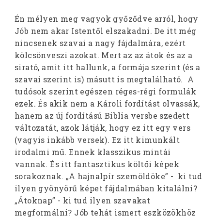
Én mélyen meg vagyok győződve arról, hogy
Jób nem akar Istentől elszakadni. De itt még
nincsenek szavai a nagy fájdalmára, ezért
kölcsönveszi azokat. Mert az az átok és az a
sirató, amit itt hallunk, a formája szerint (és a
szavai szerint is) másutt is megtalálható. A
tudósok szerint egészen réges-régi formulák
ezek. És akik nem a Károli fordítást olvassák,
hanem az új fordítású Biblia versbe szedett
változatát, azok látják, hogy ez itt egy vers
(vagyis inkább versek). Ez itt kimunkált
irodalmi mű. Ennek klasszikus mintái
vannak. És itt fantasztikus költői képek
sorakoznak. „A hajnalpír szemöldöke” - ki tud
ilyen gyönyörű képet fájdalmában kitalálni?
„Átoknap” - ki tud ilyen szavakat
megformálni? Jób tehát ismert eszközökhöz