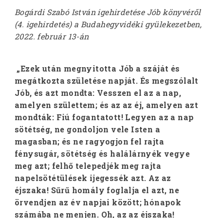
Bogárdi Szabó István igehirdetése Jób könyvéről
(4. igehirdetés) a Budahegyvidéki gyülekezetben,
2022. február 13-án
„Ezek után megnyitotta Jób a száját és
megátkozta születése napját. És megszólalt
Jób, és azt mondta: Vesszen el az a nap,
amelyen születtem; és az az éj, amelyen azt
mondták: Fiú fogantatott! Legyen az a nap
sötétség, ne gondoljon vele Isten a
magasban; és ne ragyogjon fel rajta
fénysugár, sötétség és halálárnyék vegye
meg azt; felhő telepedjék meg rajta
napelsötétülések ijegessék azt. Az az
éjszaka! Sűrű homály foglalja el azt, ne
örvendjen az év napjai között; hónapok
számába ne menjen. Oh, az az éjszaka!