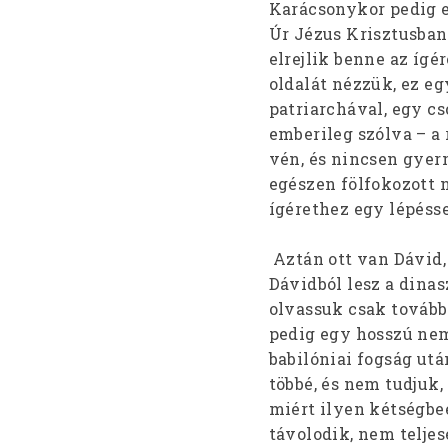
Karácsonykor pedig ez 
Úr Jézus Krisztusban.
elrejlik benne az íg
oldalát nézzük, ez e
patriarchával, egy 
emberileg szólva – a 
vén, és nincsen gyer
egészen fölfokozott 
ígérethez egy lépéss
Aztán ott van Dávid, a
Dávidból lesz a dinas
olvassuk csak tovább a
pedig egy hosszú ne
babilóniai fogság utá
többé, és nem tudjuk,
miért ilyen kétségbe
távolodik, nem teljes