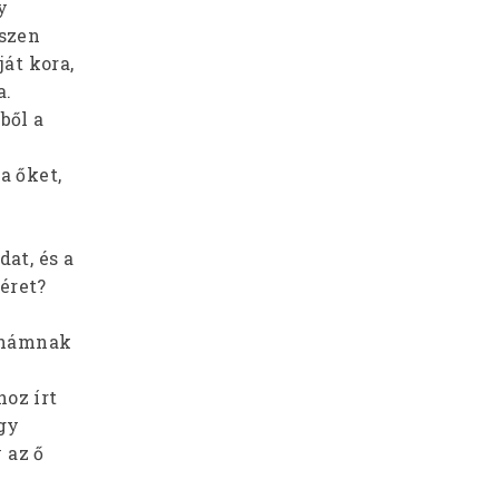
y
észen
ját kora,
a.
ből a
,
a őket,
at, és a
éret?
rahámnak
hoz írt
Így
 az ő