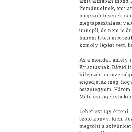
amit álmában mond Jó
Immánuelnek, ami ann
megszületésének nag
megtapasztalása: vel
ünnepli, de nem is ö
hanem Isten megszüle
komoly lépést tett, ho
Az a mondat, amely r
Krisztusnak, Dávid f
kifejezés: nemzetségé
engedjétek meg, hogy
összetegyem. Három n
Máté evangélista ka
Lehet ezt így érteni:
szóló könyv. Igen, Jé
megtölti a szívünket 