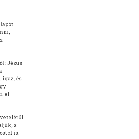
élapót
nni,
sz
ól: Jézus
a
 igaz, és
egy
i el
öveteléről
ljük, s
stol is,