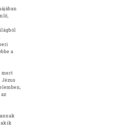
n
májában
nlő,
ilágból
s
beri
ebbe a
- mert
n Jézus
nelemben,
 az
 vannak
 akik