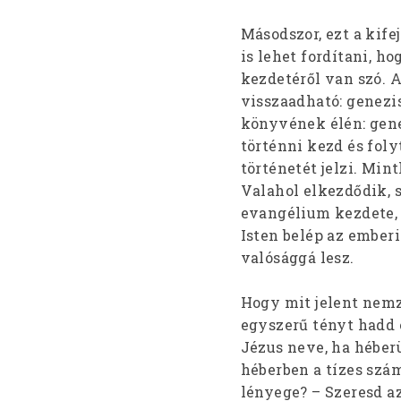
Másodszor, ezt a kif
is lehet fordítani, 
kezdetéről van szó. 
visszaadható: genezis.
könyvének élén: genez
történni kezd és foly
történetét jelzi. Mi
Valahol elkezdődik, s
evangélium kezdete, e
Isten belép az ember
valósággá lesz.
Hogy mit jelent nem
egyszerű tényt hadd 
Jézus neve, ha héberü
héberben a tízes szám
lényege? – Szeresd az