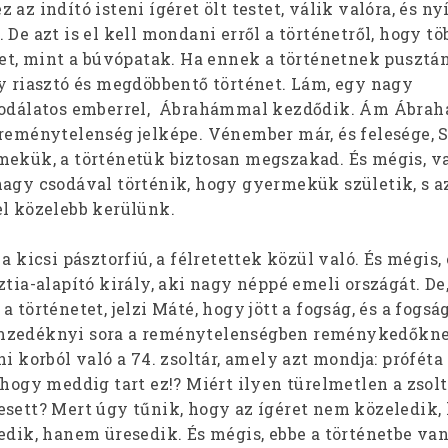
az indító isteni ígéret ölt testet, válik valóra, és nyí
 De azt is el kell mondani erről a történetről, hogy t
éret, mint a búvópatak. Ha ennek a történetnek pusztá
gy riasztó és megdöbbentő történet. Lám, egy nagy
csodálatos emberrel, Ábrahámmal kezdődik. Ám Ábra
reménytelenség jelképe. Vénember már, és felesége, S
mekük, a történetük biztosan megszakad. És mégis, v
nagy csodával történik, hogy gyermekük születik, s a
el közelebb kerülünk.
 kicsi pásztorfiú, a félretettek közül való. És mégis, 
ztia-alapító király, aki nagy néppé emeli országát. De
 történetet, jelzi Máté, hogy jött a fogság, és a fogsá
mzedéknyi sora a reménytelenségben reménykedőkne
ni korból való a 74. zsoltár, amely azt mondja: prófét
 hogy meddig tart ez!? Miért ilyen türelmetlen a zsolt
esett? Mert úgy tűnik, hogy az ígéret nem közeledik
edik, hanem üresedik. És mégis, ebbe a történetbe va