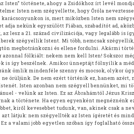
az Isten” története, ahogy a Zsidókhoz írt levél mondj
elme: Isten nem szégyellette, hogy Őróla neveztess
 karácsonyunkon is, mert miközben Isten nem szégye
t adja nekünk egyszülött Fiában, szabadítót ad, aköz
, az lesz a 21. század civilizációja, vagy legalább is íg
berek szégyellik Istent. Mi több, nemcsak szégyelli
gtön megbotránkozni és ellene fordulni. Akármi törté
r azonnal fölkiált: nekem nem kell Isten! Sokszor mé
k is így beszélnek. Amikor ünneptájt fölnyílik a m
 ránk ömlik mindenféle szenny és mocsok, olykor úgy
y ne örüljünk. De nem ezért történik ez, hanem azért, 
Istenét. Isten azonban nem szégyell bennünket, mi tö
ánuel - velünk az Isten. Ez az Ábrahámtól Jézus Kris
ornak a története. Ha egyen egyenként megnéznénk e
bbet, kiről kevesebbet tudunk, van, akinek csak a ne
azt látjuk: nem szégyellték az Isten ígéretét és min
 Ez a valami jobb egyetlen szóban így foglalható össz