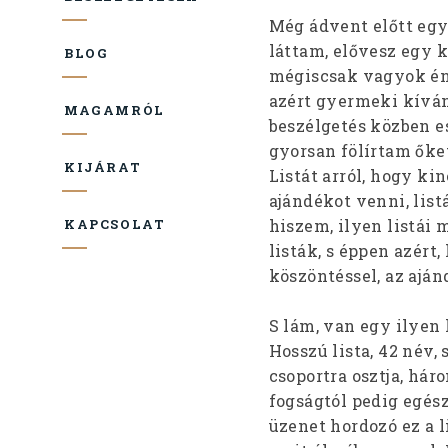
Még ádvent előtt egy
láttam, elővesz egy k
BLOG
mégiscsak vagyok én 
azért gyermeki kívánc
MAGAMRÓL
beszélgetés közben e
gyorsan fölírtam őket
KIJÁRAT
Listát arról, hogy kin
ajándékot venni, list
hiszem, ilyen listái
KAPCSOLAT
listák, s éppen azért
köszöntéssel, az aján
S lám, van egy ilyen 
Hosszú lista, 42 név, 
csoportra osztja, hár
fogságtól pedig egés
üzenet hordozó ez a l