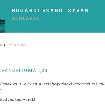
BOGÁRDI SZABÓ ISTVÁN
HONLAPJA
ek
Immánuel
EVANGÉLIUMA 1,23
püspök 2013.12.25-én, a Budahegyvidéki Református Gyül
e.
kedves testvérek!