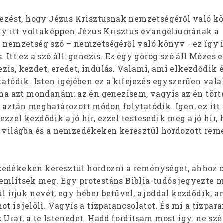
ejezést, hogy Jézus Krisztusnak nemzetségéről való 
hogy itt voltaképpen Jézus Krisztus evangéliumának a
A nemzetség szó – nemzetségéről való könyv - ez így 
 Itt ez a szó áll: genezis. Ez egy görög szó áll Mózes e
is, kezdet, eredet, indulás. Valami, ami elkezdődik 
tatódik. Isten igéjében ez a kifejezés egyszerűen val
ntha azt mondanám: az én genezisem, vagyis az én tör
 aztán meghatározott módon folytatódik. Igen, ez itt
zzel kezdődik a jó hír, ezzel testesedik meg a jó hír,
i világba és a nemzedékeken keresztül hordozott rem
zedékeken keresztül hordozni a reménységet, ahhoz 
említsek meg. Egy protestáns Biblia-tudós jegyezte 
l írjuk nevét, egy héber betűvel, a joddal kezdődik, a
ot is jelöli. Vagyis a tízparancsolatot. És mi a tízpar
 Urat, a te Istenedet. Hadd fordítsam most így: ne szé