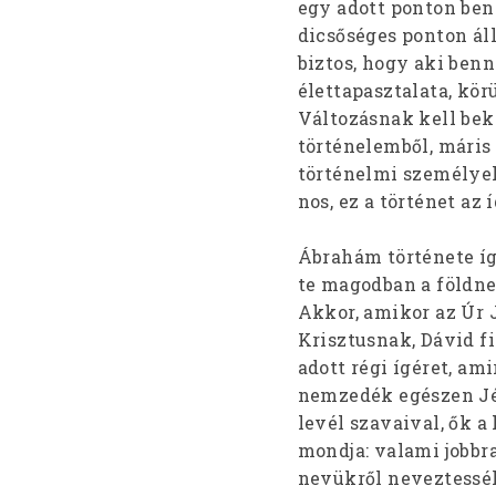
egy adott ponton ben
dicsőséges ponton áll
biztos, hogy aki benn
élettapasztalata, kör
Változásnak kell bek
történelemből, máris l
történelmi személyek
nos, ez a történet az
Ábrahám története íg
te magodban a földne
Akkor, amikor az Úr 
Krisztusnak, Dávid 
adott régi ígéret, am
nemzedék egészen Jézu
levél szavaival, ők a
mondja: valami jobbr
nevükről neveztessék