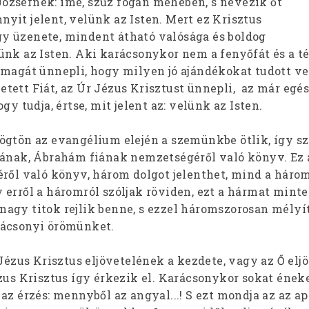
zsefnek: ímé, szűz fogan méhében, s nevezik őt
yit jelent, velünk az Isten. Mert ez Krisztus
y üzenete, mindent átható valósága és boldog
ünk az Isten. Aki karácsonykor nem a fenyőfát és a t
nmagát ünnepli, hogy milyen jó ajándékokat tudott ve
tett Fiát, az Úr Jézus Krisztust ünnepli, az már egé
gy tudja, értse, mit jelent az: velünk az Isten.
ögtön az evangélium elején a szemünkbe ötlik, így sz
iának, Ábrahám fiának nemzetségéről való könyv. Ez 
ről való könyv, három dolgot jelenthet, mind a három
 erről a háromról szóljak röviden, ezt a hármat mint
agy titok rejlik benne, s ezzel háromszorosan mélyít
rácsonyi örömünket.
 Jézus Krisztus eljövetelének a kezdete, vagy az Ő elj
zus Krisztus így érkezik el. Karácsonykor sokat éneke
az érzés: mennyből az angyal...! S ezt mondja az az apo