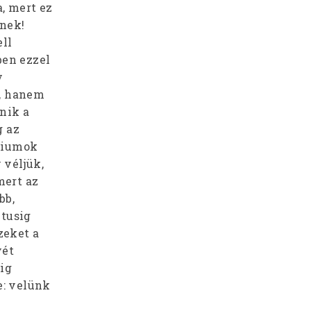
a, mert ez
enek!
ll
ben ezzel
y
k, hanem
nik a
g az
édiumok
 véljük,
mert az
bb,
ztusig
zeket a
vét
dig
e: velünk