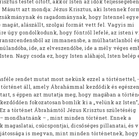
sztus testet öltött, akkor Isten az idők teljességébe
t. Másutt azt mondja: Jézus Krisztus, aki Istennek for
e zsákmánynak és ragadománynak, hogy Istennel egye
agát, alászállt, szolgai formát vett fel. Vagyis mi
e úgy gondolkodunk, hogy föntről lefelé, az isteni v
 transzcendensből az immanensbe, a múlhatatlanból é
múlandóba, ide, az elveszendőbe, ide a mély véges em
Isten. Nagy csoda ez, hogy Isten aláhajol, Isten belép 
féle rendet mutat most nekünk ezzel a történettel, 
y történet áll, amely Ábrahámmal kezdődik és egésze
 tart, s éppen azt mutatja meg, hogy magában a törté
kezdődően fokozatosan bomlik ki a „velünk az Isten”,
Ez a történet Ábrahámtól Jézus Krisztus születéséig
 – mondhatnánk – , mint minden történet. Ennek a
 magaslatai, csúcspontjai, dicsőséges pillanatai, és
sajátossága is megvan, mint minden történetnek, hogy