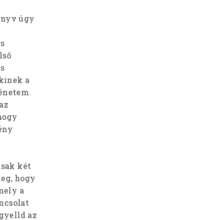
könyv úgy
is
lső
és
akinek a
ténetem.
 az
 hogy
ény
csak két
meg, hogy
mely a
ancsolat
gyelld az