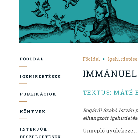
Főoldal
Igehirdetés
FŐOLDAL
IMMÁNUEL
IGEHIRDETÉSEK
TEXTUS: MÁTÉ 
PUBLIKÁCIÓK
Bogárdi Szabó István 
KÖNYVEK
elhangzott igehirdetés
INTERJÚK,
Ünneplő gyülekezet, 
BESZÉLGETÉSEK