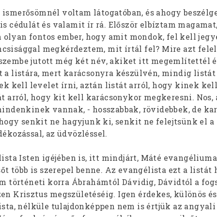
 ismerősömnél voltam látogatóban, és ahogy beszélg
is cédulát és valamit ír rá. Először elbíztam magamat
olyan fontos ember, hogy amit mondok, fel kell jegy
sisággal megkérdeztem, mit írtál fel? Mire azt felel
szembe jutott még két név, akiket itt megemlítettél é
 a listára, mert karácsonyra készülvén, mindig listát 
ek kell levelet írni, aztán listát arról, hogy kinek kel
át arról, hogy kit kell karácsonykor megkeresni. Nos, 
 mindenkinek vannak, - hosszabbak, rövidebbek, de ka
, hogy senkit ne hagyjunk ki, senkit ne felejtsünk el a
dékozással, az üdvözléssel.
lista Isten igéjében is, itt mindjárt, Máté evangéliuma
sőt több is szerepel benne. Az evangélista ezt a listát
om történeti korra Ábrahámtól Dávidig, Dávidtól a fogs
zen Krisztus megszületéséig. Igen érdekes, különös és
ista, nélküle tulajdonképpen nem is értjük az angyali