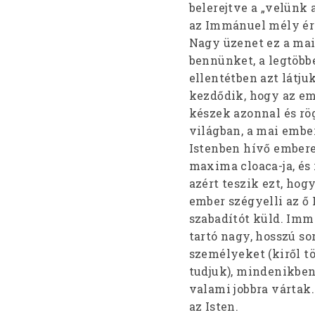
belerejtve a „velünk 
az Immánuel mély ért
Nagy üzenet ez a mai
bennünket, a legtöbbe
ellentétben azt látjuk
kezdődik, hogy az em
készek azonnal és rö
világban, a mai embe
Istenben hívő embere
maxima cloaca-ja, és
azért teszik ezt, hog
ember szégyelli az ő 
szabadítót küld. Imm
tartó nagy, hosszú s
személyeket (kiről tö
tudjuk), mindenikben 
valami jobbra vártak.
az Isten.