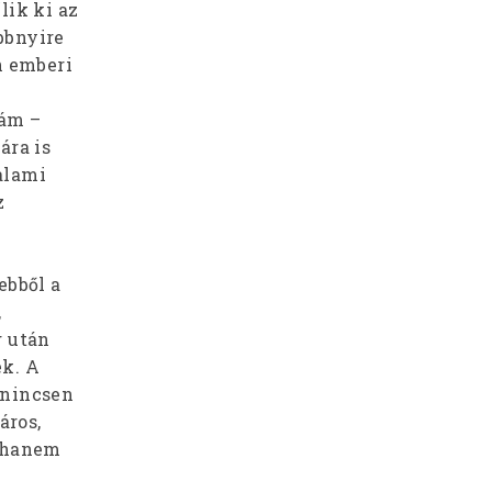
lik ki az
öbbnyire
n emberi
hám –
ára is
alami
z
ebből a
,
g után
k. A
a nincsen
áros,
, hanem
n