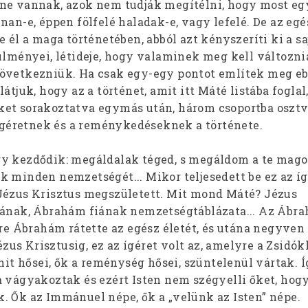
ne vannak, azok nem tudják megítélni, hogy most eg
nan-e, éppen fölfelé haladak-e, vagy lefelé. De az eg
e él a maga történetében, abból azt kényszeríti ki a sa
ülményei, létideje, hogy valaminek meg kell változni
övetkezniük. Ha csak egy-egy pontot említek meg eb
átjuk, hogy az a történet, amit itt Máté listába foglal
et sorakoztatva egymás után, három csoportba osztv
 ígéretnek és a reménykedéseknek a története.
y kezdődik: megáldalak téged, s megáldom a te magod
k minden nemzetségét... Mikor teljesedett be ez az íg
Jézus Krisztus megszületett. Mit mond Máté? Jézus
fiának, Ábrahám fiának nemzetségtáblázata... Az Áb
ire Ábrahám rátette az egész életét, és utána negyven
s Krisztusig, ez az ígéret volt az, amelyre a Zsidók
 hit hősei, ők a reménység hősei, szüntelenül vártak. 
a vágyakoztak és ezért Isten nem szégyelli őket, hogy
. Ők az Immánuel népe, ők a „velünk az Isten” népe.