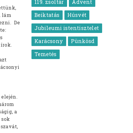
119. zsoltár
Advent
ettünk,
Beiktatás
Húsvét
, lám
ezni. De
Jubileumi istentisztelet
te:
s
Karácsony
Pünkösd
írok.
l
Temetés
azt
rácsonyi
 elején.
 három
ágig, a
 sok
 szavát,