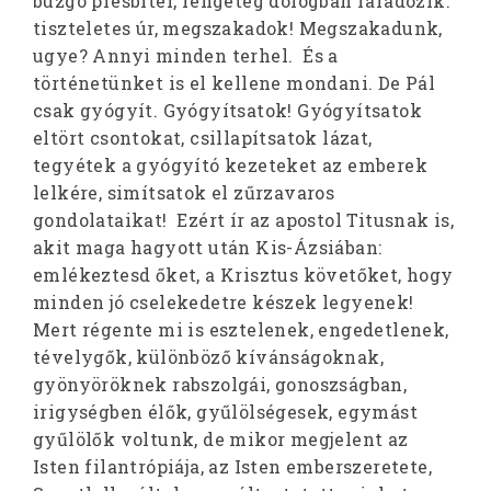
buzgó presbiter, rengeteg dologban fáradozik:
tiszteletes úr, megszakadok! Megszakadunk,
ugye? Annyi minden terhel. És a
történetünket is el kellene mondani. De Pál
csak gyógyít. Gyógyítsatok! Gyógyítsatok
eltört csontokat, csillapítsatok lázat,
tegyétek a gyógyító kezeteket az emberek
lelkére, simítsatok el zűrzavaros
gondolataikat! Ezért ír az apostol Titusnak is,
akit maga hagyott után Kis-Ázsiában:
emlékeztesd őket, a Krisztus követőket, hogy
minden jó cselekedetre készek legyenek!
Mert régente mi is esztelenek, engedetlenek,
tévelygők, különböző kívánságoknak,
gyönyöröknek rabszolgái, gonoszságban,
irigységben élők, gyűlölségesek, egymást
gyűlölők voltunk, de mikor megjelent az
Isten filantrópiája, az Isten emberszeretete,