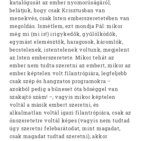
katalógusát az ember nyomorúságáról,
belátjuk, hogy csak Krisztusban van
menekvés, csak Isten emberszeretetében van
megoldás. Ismétlem, ezt mondja Pál: mikor
még mi (mi is!) irigykedők, gyűlölködők,
egymást elemésztők, haragosok, káromlók,
becstelenek, istentelenek voltunk, megjelent
az Isten emberszeretete. Mikor tehát az
ember nem tudta szeretni az embert, mikor az
ember képtelen volt filantrópiára, legfeljebb
csak szép és hangzatos programokra –
azokból pedig a bűneset óta bőséggel van
szakajtó szám! –, vagyis mikor képtelen
voltál a másik embert szeretni, és
alkalmatlan voltál igazi filantrópiára, csak az
önszeretetre voltál képes (vagyis nem tudtad
úgy szeretni felebarátodat, mint magadat,
csak magadat tudtad szeretni), akkor