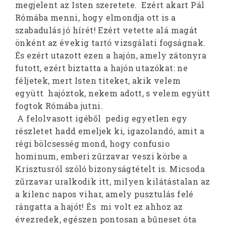
megjelent az Isten szeretete. Ezért akart Pál
Rómába menni, hogy elmondja ott is a
szabadulás jó hírét! Ezért vetette alá magát
önként az évekig tartó vizsgálati fogságnak.
És ezért utazott ezen a hajón, amely zátonyra
futott, ezért biztatta a hajón utazókat: ne
féljetek, mert Isten titeket, akik velem
együtt hajóztok, nekem adott, s velem együtt
fogtok Rómába jutni.
A felolvasott igéből pedig egyetlen egy
részletet hadd emeljek ki, igazolandó, amit a
régi bölcsesség mond, hogy confusio
hominum, emberi zűrzavar veszi körbe a
Krisztusról szóló bizonyságtételt is. Micsoda
zűrzavar uralkodik itt, milyen kilátástalan az
a kilenc napos vihar, amely pusztulás felé
rángatta a hajót! És mi volt ez ahhoz az
évezredek, egészen pontosan a bűneset óta