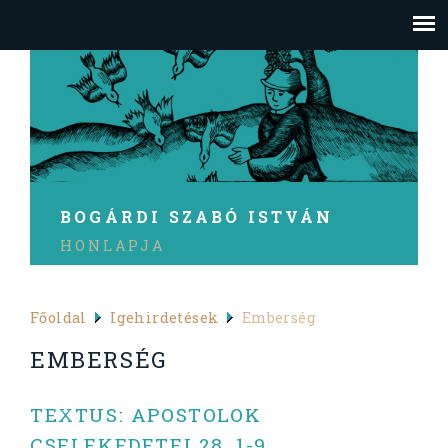
BOGÁRDI SZABÓ ISTVÁN
HONLAPJA
Főoldal
Igehirdetések
Emberség
EMBERSÉG
TEXTUS: APOSTOLOK
CSELEKEDETEI 28, 1-9