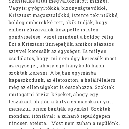
Szentlelke által megváltoztatott minket.
Vagyis: gyógyítókká, bizonyságtevőkké,
Krisztust magasztalókká, Istenre tekintőkké,
boldog emberekké tett, akik tudják, hogy
emberi zűrzavarok közepette is Isten
gondviselése vezet mindent a boldog célig.
Ezt a Krisztust ünnepeljük, amikor alázatos
szívvel keressük az egységet. És milyen
csodálatos, hogy mi nem úgy keressük most
az egységet, ahogy egy hánykódó hajón
szokták keresni. A bajban egymásba
kapaszkodunk, az életösztön, a halálfélelem
még az ellenségeket is összehozza. Szoktak
mutogatni árvízi képeket, ahogy egy
leszakadt ólajtón a kutya és macska együtt
menekül, s nem bántják egymást. Szokták
mondani iróniával: a zuhanó repülőgépen
nincsen ateista. Most nem zuhan a repülőnk,