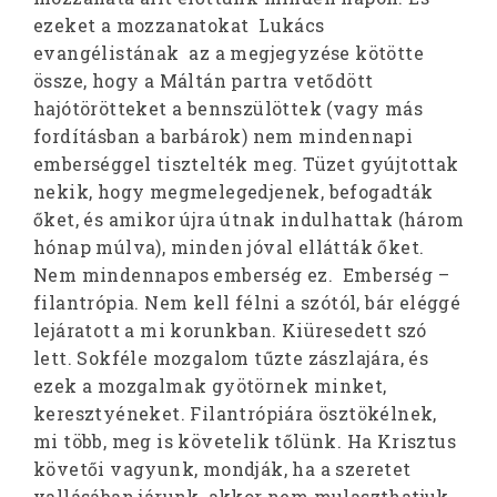
ezeket a mozzanatokat Lukács
evangélistának az a megjegyzése kötötte
össze, hogy a Máltán partra vetődött
hajótörötteket a bennszülöttek (vagy más
fordításban a barbárok) nem mindennapi
emberséggel tisztelték meg. Tüzet gyújtottak
nekik, hogy megmelegedjenek, befogadták
őket, és amikor újra útnak indulhattak (három
hónap múlva), minden jóval ellátták őket.
Nem mindennapos emberség ez. Emberség –
filantrópia. Nem kell félni a szótól, bár eléggé
lejáratott a mi korunkban. Kiüresedett szó
lett. Sokféle mozgalom tűzte zászlajára, és
ezek a mozgalmak gyötörnek minket,
keresztyéneket. Filantrópiára ösztökélnek,
mi több, meg is követelik tőlünk. Ha Krisztus
követői vagyunk, mondják, ha a szeretet
vallásában járunk, akkor nem mulaszthatjuk