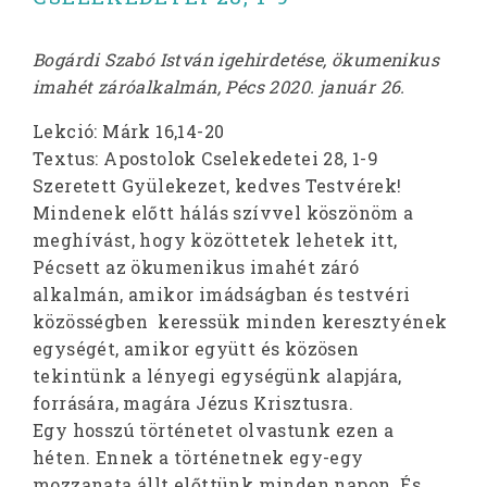
Bogárdi Szabó István igehirdetése, ökumenikus
imahét záróalkalmán, Pécs 2020. január 26.
Lekció: Márk 16,14-20
Textus: Apostolok Cselekedetei 28, 1-9
Szeretett Gyülekezet, kedves Testvérek!
Mindenek előtt hálás szívvel köszönöm a
meghívást, hogy közöttetek lehetek itt,
Pécsett az ökumenikus imahét záró
alkalmán, amikor imádságban és testvéri
közösségben keressük minden keresztyének
egységét, amikor együtt és közösen
tekintünk a lényegi egységünk alapjára,
forrására, magára Jézus Krisztusra.
Egy hosszú történetet olvastunk ezen a
héten. Ennek a történetnek egy-egy
mozzanata állt előttünk minden napon. És