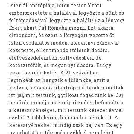
Isten filantrópiája, Isten testet öltött
emberszeretete a halálával legyőzte a bűnt és
feltámadásával legyőzte a halált! Ez a lényeg!
Ezért akart Pál Rómába menni. Ezt akarta
elmondani, és ezért a lényegért vezette őt
Isten csodálatos módon, megannyi zűrzavar
közepette, ellentmondó ítéletek dacára,
életveszedelemben, süllyedésben, de
katasztrófák, és megannyi dacára. És így
vezet bennünket is. A 21. században
leginkább az hangzik a fülünkbe, amit a
kedves, befogadó filantróp máltaiak mondtak
itt: jaj, mit tettünk, gyilkost fogadtunk be! Jaj
nekünk, mondja az európai ember, befogadtuk
a keresztyénséget, mit tettünk kétezer évvel
ezelőtt? Jobb lenne, ha nem lennének itt! A
keresztyénekkel mindig csak baj van. Ez egy
nyughatatlan társaság ezekkel nem lehet