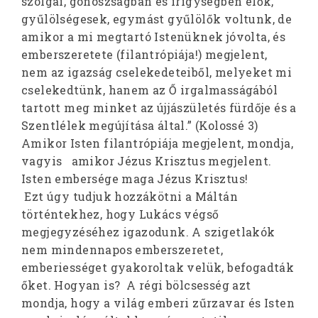
szolgái, gonoszságban és irigységben élők,
gyűlölségesek, egymást gyűlölők voltunk, de
amikor a mi megtartó Istenüknek jóvolta, és
emberszeretete (filantrópiája!) megjelent,
nem az igazság cselekedeteiből, melyeket mi
cselekedtünk, hanem az Ő irgalmasságából
tartott meg minket az újjászületés fürdője és a
Szentlélek megújítása által.” (Kolossé 3)
Amikor Isten filantrópiája megjelent, mondja,
vagyis amikor Jézus Krisztus megjelent.
Isten embersége maga Jézus Krisztus!
Ezt úgy tudjuk hozzákötni a Máltán
történtekhez, hogy Lukács végső
megjegyzéséhez igazodunk. A szigetlakók
nem mindennapos emberszeretet,
emberiességet gyakoroltak velük, befogadták
őket. Hogyan is? A régi bölcsesség azt
mondja, hogy a világ emberi zűrzavar és Isten