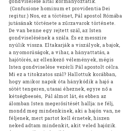
gondviselése által kormányoztatik.
(Confusione hominum et providentia Dei
regitur.) Nos, ez a történet, Pál apostol Rómába
jutásának története a zűrzavarok története.
De van benne egy rejtett szál, az Isten
gondviselésének a szála. És ez messzire
nyúlik vissza. Eltakarják a viszályok, a bajok,
a nyomorúságok, a vihar, a hányattatás, a
hajótörés, az ellenkező vélemények, mégis
Isten gondviselése vezérli Pál apostolt célra.
Mi ez a titokzatos szál? Hallottuk korábban,
hogy amikor napok óta hánykódik a hajó a
sötét tengeren, utasai éheznek, egyre nő a
kétségbeesés, Pál álmot lát, és ebben az
álomban Isten megerősítését hallja: ne félj,
mondd meg mindenkinek, aki a hajón van, ne
féljenek, mert partot kell érnetek, hiszen
neked adtam mindenkit, akit veled hajózik.