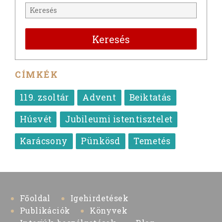
Keresés
CÍMKÉK
119. zsoltár
Advent
Beiktatás
Húsvét
Jubileumi istentisztelet
Karácsony
Pünkösd
Temetés
Főoldal
Igehirdetések
Publikációk
Könyvek