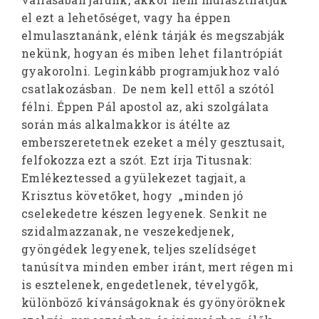
el ezt a lehetőséget, vagy ha éppen
elmulasztanánk, elénk tárják és megszabják
nekünk, hogyan és miben lehet filantrópiát
gyakorolni. Leginkább programjukhoz való
csatlakozásban. De nem kell ettől a szótól
félni. Éppen Pál apostol az, aki szolgálata
során más alkalmakkor is átélte az
emberszeretetnek ezeket a mély gesztusait,
felfokozza ezt a szót. Ezt írja Titusnak:
Emlékeztessed a gyülekezet tagjait, a
Krisztus követőket, hogy „minden jó
cselekedetre készen legyenek. Senkit ne
szidalmazzanak, ne veszekedjenek,
gyöngédek legyenek, teljes szelídséget
tanúsítva minden ember iránt, mert régen mi
is esztelenek, engedetlenek, tévelygők,
különböző kívánságoknak és gyönyöröknek