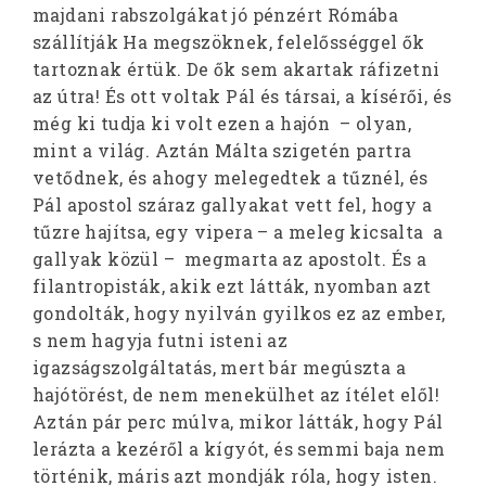
majdani rabszolgákat jó pénzért Rómába
szállítják Ha megszöknek, felelősséggel ők
tartoznak értük. De ők sem akartak ráfizetni
az útra! És ott voltak Pál és társai, a kísérői, és
még ki tudja ki volt ezen a hajón – olyan,
mint a világ. Aztán Málta szigetén partra
vetődnek, és ahogy melegedtek a tűznél, és
Pál apostol száraz gallyakat vett fel, hogy a
tűzre hajítsa, egy vipera – a meleg kicsalta a
gallyak közül – megmarta az apostolt. És a
filantropisták, akik ezt látták, nyomban azt
gondolták, hogy nyilván gyilkos ez az ember,
s nem hagyja futni isteni az
igazságszolgáltatás, mert bár megúszta a
hajótörést, de nem menekülhet az ítélet elől!
Aztán pár perc múlva, mikor látták, hogy Pál
lerázta a kezéről a kígyót, és semmi baja nem
történik, máris azt mondják róla, hogy isten.