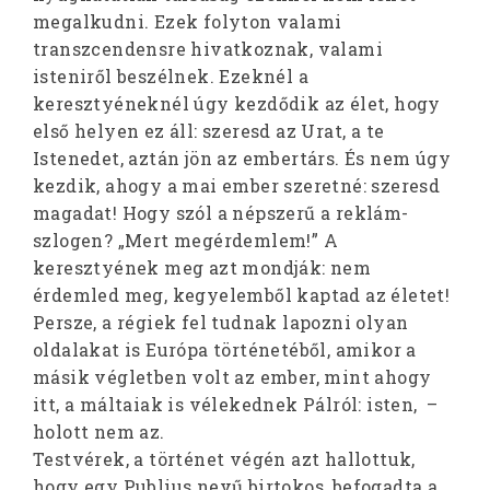
megalkudni. Ezek folyton valami
transzcendensre hivatkoznak, valami
isteniről beszélnek. Ezeknél a
keresztyéneknél úgy kezdődik az élet, hogy
első helyen ez áll: szeresd az Urat, a te
Istenedet, aztán jön az embertárs. És nem úgy
kezdik, ahogy a mai ember szeretné: szeresd
magadat! Hogy szól a népszerű a reklám-
szlogen? „Mert megérdemlem!” A
keresztyének meg azt mondják: nem
érdemled meg, kegyelemből kaptad az életet!
Persze, a régiek fel tudnak lapozni olyan
oldalakat is Európa történetéből, amikor a
másik végletben volt az ember, mint ahogy
itt, a máltaiak is vélekednek Pálról: isten, –
holott nem az.
Testvérek, a történet végén azt hallottuk,
hogy egy Publius nevű birtokos, befogadta a