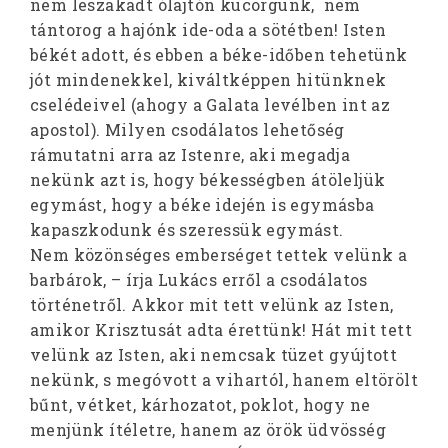
nem leszakadt ólajtón kucorgunk, nem
tántorog a hajónk ide-oda a sötétben! Isten
békét adott, és ebben a béke-időben tehetünk
jót mindenekkel, kiváltképpen hitünknek
cselédeivel (ahogy a Galata levélben int az
apostol). Milyen csodálatos lehetőség
rámutatni arra az Istenre, aki megadja
nekünk azt is, hogy békességben átöleljük
egymást, hogy a béke idején is egymásba
kapaszkodunk és szeressük egymást.
Nem közönséges emberséget tettek velünk a
barbárok, – írja Lukács erről a csodálatos
történetről. Akkor mit tett velünk az Isten,
amikor Krisztusát adta érettünk! Hát mit tett
velünk az Isten, aki nemcsak tüzet gyújtott
nekünk, s megóvott a vihartól, hanem eltörölt
bűnt, vétket, kárhozatot, poklot, hogy ne
menjünk ítéletre, hanem az örök üdvösség