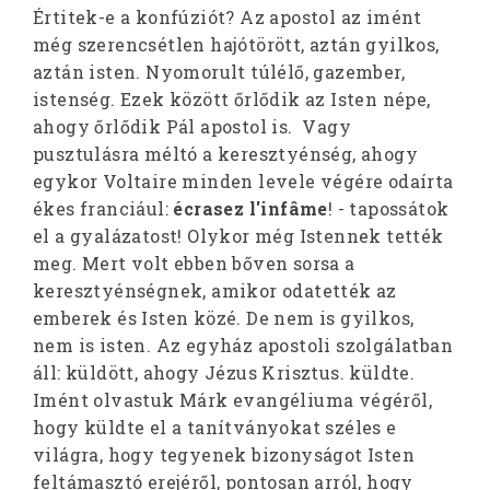
Értitek-e a konfúziót? Az apostol az imént
még szerencsétlen hajótörött, aztán gyilkos,
aztán isten. Nyomorult túlélő, gazember,
istenség. Ezek között őrlődik az Isten népe,
ahogy őrlődik Pál apostol is. Vagy
pusztulásra méltó a keresztyénség, ahogy
egykor Voltaire minden levele végére odaírta
ékes franciául:
écrasez l'infâme
! - tapossátok
el a gyalázatost! Olykor még Istennek tették
meg. Mert volt ebben bőven sorsa a
keresztyénségnek, amikor odatették az
emberek és Isten közé. De nem is gyilkos,
nem is isten. Az egyház apostoli szolgálatban
áll: küldött, ahogy Jézus Krisztus. küldte.
Imént olvastuk Márk evangéliuma végéről,
hogy küldte el a tanítványokat széles e
világra, hogy tegyenek bizonyságot Isten
feltámasztó erejéről, pontosan arról, hogy