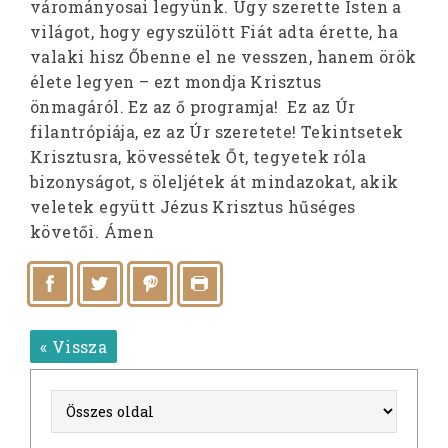
várományosai legyünk. Úgy szerette Isten a
világot, hogy egyszülött Fiát adta érette, ha
valaki hisz Őbenne el ne vesszen, hanem örök
élete legyen – ezt mondja Krisztus
önmagáról. Ez az ő programja! Ez az Úr
filantrópiája, ez az Úr szeretete! Tekintsetek
Krisztusra, kövessétek Őt, tegyetek róla
bizonyságot, s öleljétek át mindazokat, akik
veletek együtt Jézus Krisztus hűséges
követői. Ámen
« Vissza