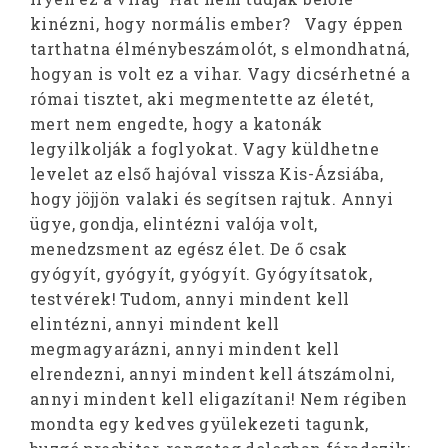
kinézni, hogy normális ember? Vagy éppen
tarthatna élménybeszámolót, s elmondhatná,
hogyan is volt ez a vihar. Vagy dicsérhetné a
római tisztet, aki megmentette az életét,
mert nem engedte, hogy a katonák
legyilkolják a foglyokat. Vagy küldhetne
levelet az első hajóval vissza Kis-Ázsiába,
hogy jöjjön valaki és segítsen rajtuk. Annyi
ügye, gondja, elintézni valója volt,
menedzsment az egész élet. De ő csak
gyógyít, gyógyít, gyógyít. Gyógyítsatok,
testvérek! Tudom, annyi mindent kell
elintézni, annyi mindent kell
megmagyarázni, annyi mindent kell
elrendezni, annyi mindent kell átszámolni,
annyi mindent kell eligazítani! Nem régiben
mondta egy kedves gyülekezeti tagunk,