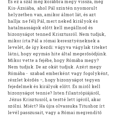
És ez a szál még korábbra megy vissza, még
Kis-Ázsiába, ahol Pál szintén nyomorult
helyzetben van, amikor álmot lát, és azt
hallja: ne félj Pál, mert neked királyok és
hatalmasságok előtt kell megállnod és
bizonyságot tenned Krisztusról. Nem tudjuk,
mikor írta Pál a római keresztyéneknek a
levelét, de így kezdi: vágyva vágylak titeket
látni, hogy egymás hite által megerősödjünk.
Mikor vette a fejébe, hogy Rómába megy?
Nem tudjuk. De az okát tudjuk. Azért megy
Rómába - szabad emberként vagy fogolyként,
részlet kérdés –, hogy bizonyságot tegyen
fejedelmek és királyok előtt. És miről kell
bizonyságot tennie? Isten filantrópiájáról,
Jézus Krisztusról, a testté lett igéről, akar
szólni. Miért? Ha újra olvassuka Titushoz írt
levél passzusait, vagy a Római megrendítő