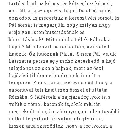
tartó viharhoz képest és kétséghez képest,
ami áthatja az egész világot! De ebből a kis
epizódból is megértjük a keresztyén sorsot, és
Pál sorsát is megértjük, hogy milyen nagy
ereje van Isten buzdításának és
bátorításának! Mit mond a Lélek Pálnak a
hajón? Mindenkit neked adtam, aki veled
hajózik. Ők hajóznak Pállal! S nem Pál velük!
Látszatra persze egy mohó kereskedő, a hajó
tulajdonos az oka a bajnak, mert az őszi
hajózási tilalom ellenére nekiindult a
tengeren. Előnyt akar szerezi abból, hogy a
gabonával teli hajót még ősszel eljuttatja
Rómába. S felfértek a hajójára foglyok is, s
velük a római katonák is, akik miután
megrekedt a hajó a zátonyon, minden további
nélkül legyilkolták volna a foglyaikat,
hiszen arra szerződtek, hogy a foglyokat, a