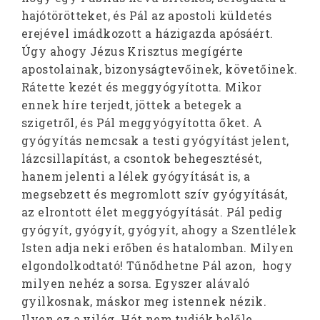
hajótörötteket, és Pál az apostoli küldetés
erejével imádkozott a házigazda apósáért.
Úgy ahogy Jézus Krisztus megígérte
apostolainak, bizonyságtevőinek, követőinek.
Rátette kezét és meggyógyította. Mikor
ennek híre terjedt, jöttek a betegek a
szigetről, és Pál meggyógyította őket. A
gyógyítás nemcsak a testi gyógyítást jelent,
lázcsillapítást, a csontok behegesztését,
hanem jelenti a lélek gyógyítását is, a
megsebzett és megromlott szív gyógyítását,
az elrontott élet meggyógyítását. Pál pedig
gyógyít, gyógyít, gyógyít, ahogy a Szentlélek
Isten adja neki erőben és hatalomban. Milyen
elgondolkodtató! Tűnődhetne Pál azon, hogy
milyen nehéz a sorsa. Egyszer alávaló
gyilkosnak, máskor meg istennek nézik.
Ilyen ez a világ Hát nem tudják belőle