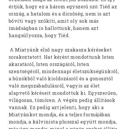
értjük, hogy ez a három egyszerű szó: Tiéd az
ország, a hatalom és a dicsőség, nem is azt
bővíti vagy szűkíti, amit oly sok más
imádságban is hallottunk, hanem azt
hangsúlyozza, hogy Tiéd.
A Miatyánk első nagy szakasza kéréseket
sorakoztatott. Hat kérést mondottunk Isten
akaratáról, Isten országáról, Isten
szentségéről, mindennapi életszükségünkről,
a bűnökből való kioldozásról és a gonosztól
való megszabadulásról, vagyis az élet
alapvető kéréseit mondottuk ki. Egyszerűen,
világosan, tömören. A végén pedig állítások
vannak. Ez pedig azt jelenti, hogy aki a
Miatyánkot mondja, és a teljes formájában
mondja, a kálvinista plusszal együtt mondja,
már úgy mondja, mivel a végén ezeket állítja,