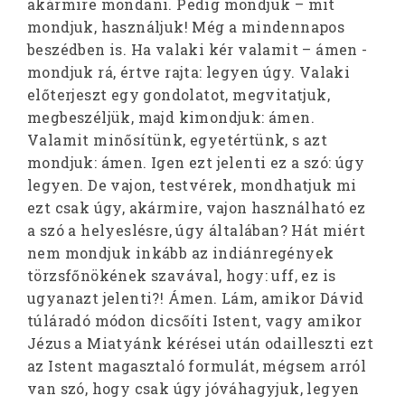
akármire mondani. Pedig mondjuk – mit
mondjuk, használjuk! Még a mindennapos
beszédben is. Ha valaki kér valamit – ámen -
mondjuk rá, értve rajta: legyen úgy. Valaki
előterjeszt egy gondolatot, megvitatjuk,
megbeszéljük, majd kimondjuk: ámen.
Valamit minősítünk, egyetértünk, s azt
mondjuk: ámen. Igen ezt jelenti ez a szó: úgy
legyen. De vajon, testvérek, mondhatjuk mi
ezt csak úgy, akármire, vajon használható ez
a szó a helyeslésre, úgy általában? Hát miért
nem mondjuk inkább az indiánregények
törzsfőnökének szavával, hogy: uff, ez is
ugyanazt jelenti?! Ámen. Lám, amikor Dávid
túláradó módon dicsőíti Istent, vagy amikor
Jézus a Miatyánk kérései után odailleszti ezt
az Istent magasztaló formulát, mégsem arról
van szó, hogy csak úgy jóváhagyjuk, legyen