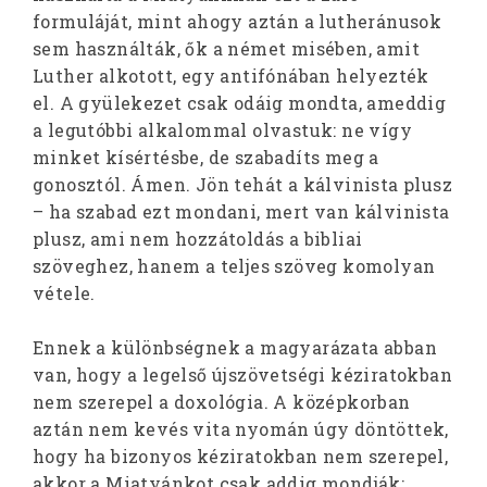
formuláját, mint ahogy aztán a lutheránusok
sem használták, ők a német misében, amit
Luther alkotott, egy antifónában helyezték
el. A gyülekezet csak odáig mondta, ameddig
a legutóbbi alkalommal olvastuk: ne vígy
minket kísértésbe, de szabadíts meg a
gonosztól. Ámen. Jön tehát a kálvinista plusz
– ha szabad ezt mondani, mert van kálvinista
plusz, ami nem hozzátoldás a bibliai
szöveghez, hanem a teljes szöveg komolyan
vétele.
Ennek a különbségnek a magyarázata abban
van, hogy a legelső újszövetségi kéziratokban
nem szerepel a doxológia. A középkorban
aztán nem kevés vita nyomán úgy döntöttek,
hogy ha bizonyos kéziratokban nem szerepel,
akkor a Miatyánkot csak addig mondják: