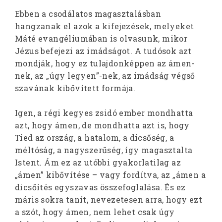
Ebben a csodálatos magasztalásban
hangzanak el azok a kifejezések, melyeket
Máté evangéliumában is olvasunk, mikor
Jézus befejezi az imádságot. A tudósok azt
mondják, hogy ez tulajdonképpen az ámen-
nek, az „úgy legyen”-nek, az imádság végső
szavának kibővített formája.
Igen, a régi kegyes zsidó ember mondhatta
azt, hogy ámen, de mondhatta azt is, hogy
Tied az ország, a hatalom, a dicsőség, a
méltóság, a nagyszerűség, így magasztalta
Istent. Ám ez az utóbbi gyakorlatilag az
„ámen” kibővítése – vagy fordítva, az „ámen a
dicsőítés egyszavas összefoglalása. És ez
máris sokra tanít, nevezetesen arra, hogy ezt
a szót, hogy ámen, nem lehet csak úgy