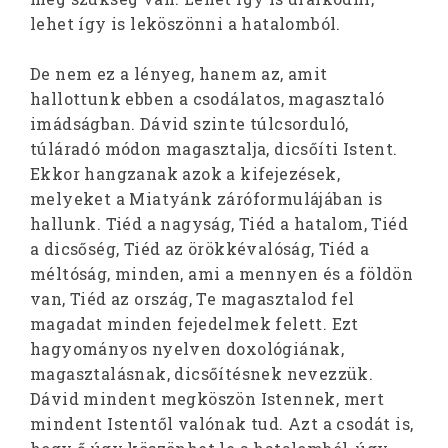
lehet így is leköszönni a hatalomból.
De nem ez a lényeg, hanem az, amit
hallottunk ebben a csodálatos, magasztaló
imádságban. Dávid szinte túlcsorduló,
túláradó módon magasztalja, dicsőíti Istent.
Ekkor hangzanak azok a kifejezések,
melyeket a Miatyánk záróformulájában is
hallunk. Tiéd a nagyság, Tiéd a hatalom, Tiéd
a dicsőség, Tiéd az örökkévalóság, Tiéd a
méltóság, minden, ami a mennyen és a földön
van, Tiéd az ország, Te magasztalod fel
magadat minden fejedelmek felett. Ezt
hagyományos nyelven doxológiának,
magasztalásnak, dicsőítésnek nevezzük.
Dávid mindent megköszön Istennek, mert
mindent Istentől valónak tud. Azt a csodát is,