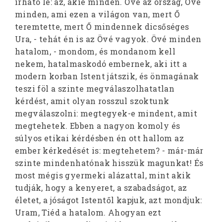
írható le: az, akié minden. Övé az ország, Övé
minden, ami ezen a világon van, mert Ő
teremtette, mert Ő mindennek dicsőséges
Ura, - tehát én is az Övé vagyok. Övé minden
hatalom, - mondom, és mondanom kell
nekem, hatalmaskodó embernek, aki itt a
modern korban Istent játszik, és önmagának
teszi föl a szinte megválaszolhatatlan
kérdést, amit olyan rosszul szoktunk
megválaszolni: megtegyek-e mindent, amit
megtehetek. Ebben a nagyon komoly és
súlyos etikai kérdésben én ott hallom az
ember kérkedését is: megtehetem? - már-már
szinte mindenhatónak hisszük magunkat! És
most mégis gyermeki alázattal, mint akik
tudják, hogy a kenyeret, a szabadságot, az
életet, a jóságot Istentől kapjuk, azt mondjuk:
Uram, Tiéd a hatalom. Ahogyan ezt