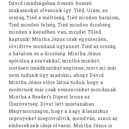
Dávid imádságában hosszú-hosszú
szakaszokat olvasunk így: Tiéd, Uram, az
ország, Tiéd a méltóság, Tiéd minden hatalom,
Tiéd minden felség, Tiéd minden dicsőség,
minden a kezedben van, mindet Tőled
kaptunk! Mintha Jézus csak egyszerűen,
rövidítve mondaná ugyanezt: Tiéd az ország,
a hatalom és a dicsőség. Mintha Jézus
spórolna a szavakkal, mintha minket,
sietősen imádkozókat segítene, mert mi már
nem tudunk úgy áradozni, ahogy Dávid.
Mintha Jézus előre látná tudná, hogy a
modernek már csak esszenciákat mondanak.
Mintha a Reader’s Digest lenne az
Újszövetség. Divat lett mostanában
Magyarországon, hogy a nagy klasszikus
regényeket megrövidítik, mondván, nincs az
embereknek ideje olvasni. Mintha Jézus is