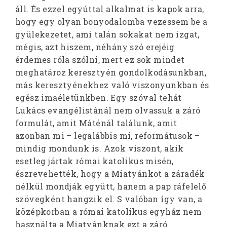
áll. És ezzel egyúttal alkalmat is kapok arra,
hogy egy olyan bonyodalomba vezessem be a
gyülekezetet, ami talán sokakat nem izgat,
mégis, azt hiszem, néhány szó erejéig
érdemes róla szólni, mert ez sok mindet
meghatároz keresztyén gondolkodásunkban,
más keresztyénekhez való viszonyunkban és
egész imaéletünkben. Egy szóval tehát
Lukács evangélistánál nem olvassuk a záró
formulát, amit Máténál találunk, amit
azonban mi – legalábbis mi, reformátusok –
mindig mondunk is. Azok viszont, akik
esetleg jártak római katolikus misén,
észrevehették, hogy a Miatyánkot a záradék
nélkül mondják együtt, hanem a pap ráfelelő
szövegként hangzik el. S valóban így van, a
középkorban a római katolikus egyház nem
használta a Miatyánknak ezt a záró