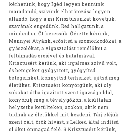
kérhetünk, hogy Igéd legyen bennünk
maradandó, szívünk elhatározása legyen
állandó, hogy a mi Krisztusunkat követjük,
szavának engedünk, Reá hallgatunk, s
mindenben Őt keressük. Őérette kérünk,
Mennyei Atyánk, erősítsd a szomorkodókat, a
gyászolókat, a vigasztalást remélőket a
feltámadás erejével és hatalmával.
Krisztusért kérünk, aki irgalmas szívű volt,
és betegeket gyógyított, gyógyítsd
betegeinket, könnyítsd terheiket, újítsd meg
életüket. Krisztusért könyörgünk, aki oly
sokakat útba igazított szent igazságoddal,
könyörülj meg a tévelygőkön, a kiúttalan
helyzetbe kerülteken, azokon, akik nem
tudnak az életükkel mit kezdeni. Tárj eléjük
szent célt, örök hívást, s Lelked által indítsd
el őket önmagad felé. S Krisztusért kérünk,