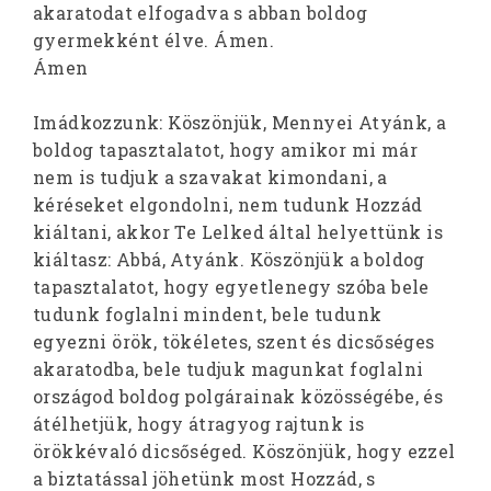
akaratodat elfogadva s abban boldog
gyermekként élve. Ámen.
Ámen
Imádkozzunk: Köszönjük, Mennyei Atyánk, a
boldog tapasztalatot, hogy amikor mi már
nem is tudjuk a szavakat kimondani, a
kéréseket elgondolni, nem tudunk Hozzád
kiáltani, akkor Te Lelked által helyettünk is
kiáltasz: Abbá, Atyánk. Köszönjük a boldog
tapasztalatot, hogy egyetlenegy szóba bele
tudunk foglalni mindent, bele tudunk
egyezni örök, tökéletes, szent és dicsőséges
akaratodba, bele tudjuk magunkat foglalni
országod boldog polgárainak közösségébe, és
átélhetjük, hogy átragyog rajtunk is
örökkévaló dicsőséged. Köszönjük, hogy ezzel
a biztatással jöhetünk most Hozzád, s