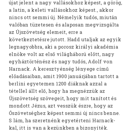
újat jelent a nagy vallásokhoz képest, a görög,
a latin, a keleti vallásokhoz képest., akkor
nincs ott semmi új. Némelyik tudós, miután
valóban tüzetesen és alaposan megvizsgálta
az Újszövetség elemeit, erre a
következtetésre jutott. Hadd utaljak az egyik
legnagyobbra, aki a porosz királyi akadémia
elnöke volt az első világháború előtt, nagy
egyháztörténész és nagy tudós, Adolf von
Harnack. A keresztyénség lényege című
előadásaiban, amit 1900 januárjában tartott a
berlini egyetemen 1200 diáknak azzal a
tétellel állt elő, hogy ha megnézzük az
Újszövetség szövegeit, hogy mit tanított és
mondott Jézus, azt vesszük észre, hogy az
Ószövetséghez képest semmi új nincs benne.
S lám, ha szeretnénk egyetérteni Harnack-
kal, itt is van a kezünkben a bizonyíték.