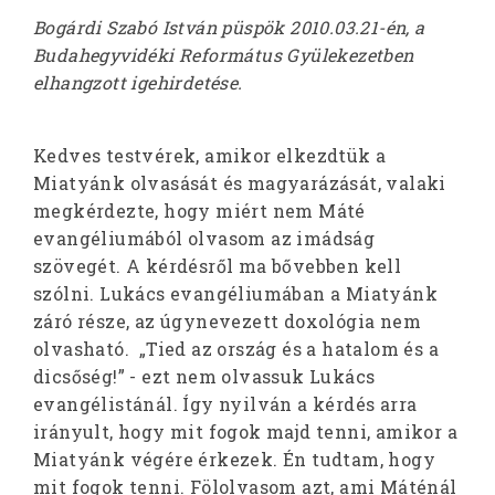
Bogárdi Szabó István püspök 2010.03.21-én, a
Budahegyvidéki Református Gyülekezetben
elhangzott igehirdetése.
Kedves testvérek, amikor elkezdtük a
Miatyánk olvasását és magyarázását, valaki
megkérdezte, hogy miért nem Máté
evangéliumából olvasom az imádság
szövegét. A kérdésről ma bővebben kell
szólni. Lukács evangéliumában a Miatyánk
záró része, az úgynevezett doxológia nem
olvasható. „Tied az ország és a hatalom és a
dicsőség!” - ezt nem olvassuk Lukács
evangélistánál. Így nyilván a kérdés arra
irányult, hogy mit fogok majd tenni, amikor a
Miatyánk végére érkezek. Én tudtam, hogy
mit fogok tenni. Fölolvasom azt, ami Máténál