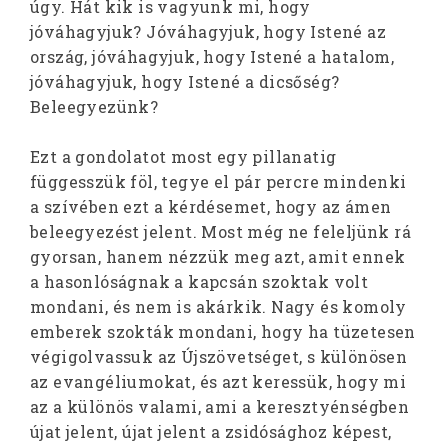
úgy. Hát kik is vagyunk mi, hogy
jóváhagyjuk? Jóváhagyjuk, hogy Istené az
ország, jóváhagyjuk, hogy Istené a hatalom,
jóváhagyjuk, hogy Istené a dicsőség?
Beleegyezünk?
Ezt a gondolatot most egy pillanatig
függesszük föl, tegye el pár percre mindenki
a szívében ezt a kérdésemet, hogy az ámen
beleegyezést jelent. Most még ne feleljünk rá
gyorsan, hanem nézzük meg azt, amit ennek
a hasonlóságnak a kapcsán szoktak volt
mondani, és nem is akárkik. Nagy és komoly
emberek szokták mondani, hogy ha tüzetesen
végigolvassuk az Újszövetséget, s különösen
az evangéliumokat, és azt keressük, hogy mi
az a különös valami, ami a keresztyénségben
újat jelent, újat jelent a zsidósághoz képest,