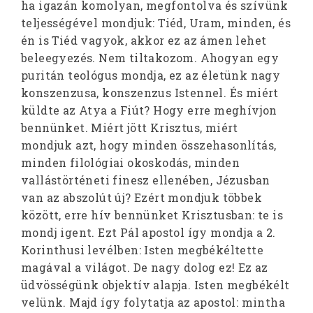
ha igazán komolyan, megfontolva és szívünk
teljességével mondjuk: Tiéd, Uram, minden, és
én is Tiéd vagyok, akkor ez az ámen lehet
beleegyezés. Nem tiltakozom. Ahogyan egy
puritán teológus mondja, ez az életünk nagy
konszenzusa, konszenzus Istennel. És miért
küldte az Atya a Fiút? Hogy erre meghívjon
bennünket. Miért jött Krisztus, miért
mondjuk azt, hogy minden összehasonlítás,
minden filológiai okoskodás, minden
vallástörténeti finesz ellenében, Jézusban
van az abszolút új? Ezért mondjuk többek
között, erre hív bennünket Krisztusban: te is
mondj igent. Ezt Pál apostol így mondja a 2.
Korinthusi levélben: Isten megbékéltette
magával a világot. De nagy dolog ez! Ez az
üdvösségünk objektív alapja. Isten megbékélt
velünk. Majd így folytatja az apostol: mintha