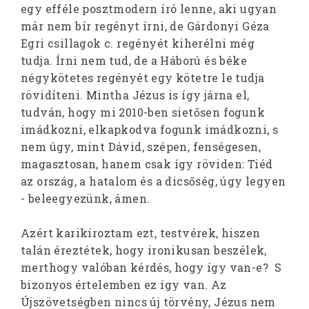
egy efféle posztmodern író lenne, aki ugyan
már nem bír regényt írni, de Gárdonyi Géza
Egri csillagok c. regényét kiherélni még
tudja. Írni nem tud, de a Háború és béke
négykötetes regényét egy kötetre le tudja
rövidíteni. Mintha Jézus is így járna el,
tudván, hogy mi 2010-ben sietősen fogunk
imádkozni, elkapkodva fogunk imádkozni, s
nem úgy, mint Dávid, szépen, fenségesen,
magasztosan, hanem csak így röviden: Tiéd
az ország, a hatalom és a dicsőség, úgy legyen
- beleegyezünk, ámen.
Azért karikíroztam ezt, testvérek, hiszen
talán éreztétek, hogy ironikusan beszélek,
merthogy valóban kérdés, hogy így van-e? S
bizonyos értelemben ez így van. Az
Újszövetségben nincs új törvény, Jézus nem