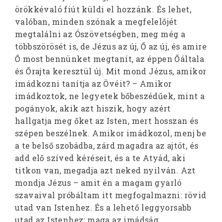
örökkévaló fiút küldi el hozzánk. És lehet,
valóban, minden szónak a megfelelőjét
megtalálni az Ószövetségben, meg még a
többszörösét is, de Jézus az új, Ő az új, és amire
Ő most bennünket megtanít, az éppen Őáltala
és Őrajta keresztül új. Mit mond Jézus, amikor
imádkozni tanítja az Övéit? – Amikor
imádkoztok, ne legyetek bőbeszédűek, mint a
pogányok, akik azt hiszik, hogy azért
hallgatja meg őket az Isten, mert hosszan és
szépen beszélnek. Amikor imádkozol, menj be
a te belső szobádba, zárd magadra az ajtót, és
add elő szíved kéréseit, és a te Atyád, aki
titkon van, megadja azt neked nyilván. Azt
mondja Jézus – amit én a magam gyarló
szavaival próbáltam itt megfogalmazni: rövid
utad van Istenhez. És a lehető leggyorsabb
utad az Istenhez: maga az imádság.