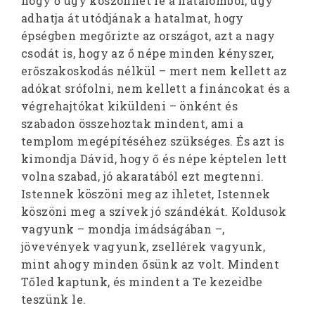
hogy ő úgy köszönhet le a hatalomból, úgy
adhatja át utódjának a hatalmat, hogy
épségben megőrizte az országot, azt a nagy
csodát is, hogy az ő népe minden kényszer,
erőszakoskodás nélkül – mert nem kellett az
adókat srófolni, nem kellett a fináncokat és a
végrehajtókat kiküldeni – önként és
szabadon összehoztak mindent, ami a
templom megépítéséhez szükséges. És azt is
kimondja Dávid, hogy ő és népe képtelen lett
volna szabad, jó akaratából ezt megtenni.
Istennek köszöni meg az ihletet, Istennek
köszöni meg a szívek jó szándékát. Koldusok
vagyunk – mondja imádságában –,
jövevények vagyunk, zsellérek vagyunk,
mint ahogy minden ősünk az volt. Mindent
Tőled kaptunk, és mindent a Te kezeidbe
teszünk le.