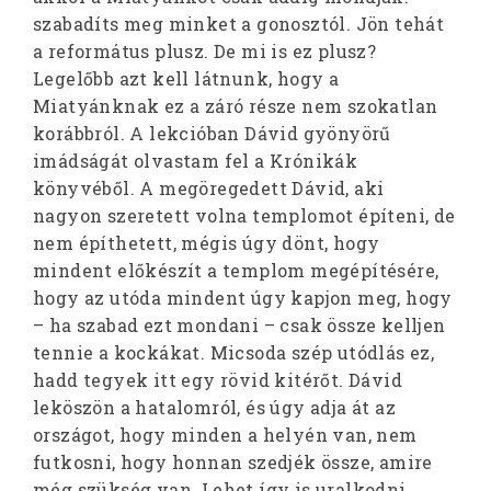
szabadíts meg minket a gonosztól. Jön tehát
a református plusz. De mi is ez plusz?
Legelőbb azt kell látnunk, hogy a
Miatyánknak ez a záró része nem szokatlan
korábbról. A lekcióban Dávid gyönyörű
imádságát olvastam fel a Krónikák
könyvéből. A megöregedett Dávid, aki
nagyon szeretett volna templomot építeni, de
nem építhetett, mégis úgy dönt, hogy
mindent előkészít a templom megépítésére,
hogy az utóda mindent úgy kapjon meg, hogy
– ha szabad ezt mondani – csak össze kelljen
tennie a kockákat. Micsoda szép utódlás ez,
hadd tegyek itt egy rövid kitérőt. Dávid
leköszön a hatalomról, és úgy adja át az
országot, hogy minden a helyén van, nem
futkosni, hogy honnan szedjék össze, amire
még szükség van. Lehet így is uralkodni,