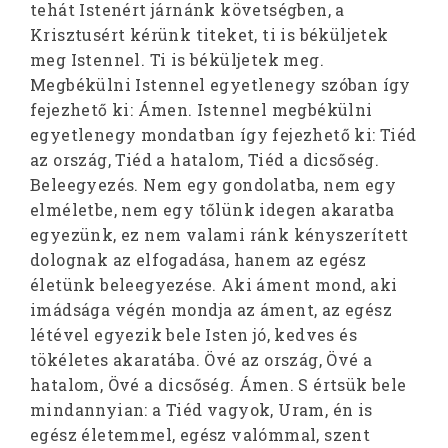
tehát Istenért járnánk követségben, a
Krisztusért kérünk titeket, ti is béküljetek
meg Istennel. Ti is béküljetek meg.
Megbékülni Istennel egyetlenegy szóban így
fejezhető ki: Ámen. Istennel megbékülni
egyetlenegy mondatban így fejezhető ki: Tiéd
az ország, Tiéd a hatalom, Tiéd a dicsőség.
Beleegyezés. Nem egy gondolatba, nem egy
elméletbe, nem egy tőlünk idegen akaratba
egyezünk, ez nem valami ránk kényszerített
dolognak az elfogadása, hanem az egész
életünk beleegyezése. Aki áment mond, aki
imádsága végén mondja az áment, az egész
létével egyezik bele Isten jó, kedves és
tökéletes akaratába. Övé az ország, Övé a
hatalom, Övé a dicsőség. Ámen. S értsük bele
mindannyian: a Tiéd vagyok, Uram, én is
egész életemmel, egész valómmal, szent