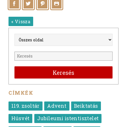
« Vissza
Keresés
CÍMKÉK
119. zsoltár
Advent
Beiktatás
Húsvét
Jubileumi istentisztelet