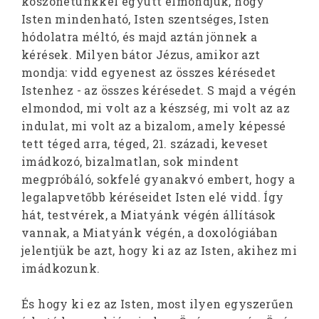
köszönetünkkel együtt elmondjuk, hogy
Isten mindenható, Isten szentséges, Isten
hódolatra méltó, és majd aztán jönnek a
kérések. Milyen bátor Jézus, amikor azt
mondja: vidd egyenest az összes kérésedet
Istenhez - az összes kérésedet. S majd a végén
elmondod, mi volt az a készség, mi volt az az
indulat, mi volt az a bizalom, amely képessé
tett téged arra, téged, 21. századi, keveset
imádkozó, bizalmatlan, sok mindent
megpróbáló, sokfelé gyanakvó embert, hogy a
legalapvetőbb kéréseidet Isten elé vidd. Így
hát, testvérek, a Miatyánk végén állítások
vannak, a Miatyánk végén, a doxológiában
jelentjük be azt, hogy ki az az Isten, akihez mi
imádkozunk.
És hogy ki ez az Isten, most ilyen egyszerűen