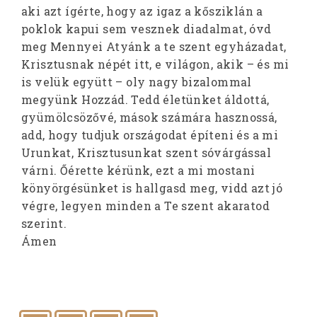
aki azt ígérte, hogy az igaz a kősziklán a
poklok kapui sem vesznek diadalmat, óvd
meg Mennyei Atyánk a te szent egyházadat,
Krisztusnak népét itt, e világon, akik – és mi
is velük együtt – oly nagy bizalommal
megyünk Hozzád. Tedd életünket áldottá,
gyümölcsözővé, mások számára hasznossá,
add, hogy tudjuk országodat építeni és a mi
Urunkat, Krisztusunkat szent sóvárgással
várni. Őérette kérünk, ezt a mi mostani
könyörgésünket is hallgasd meg, vidd azt jó
végre, legyen minden a Te szent akaratod
szerint.
Ámen