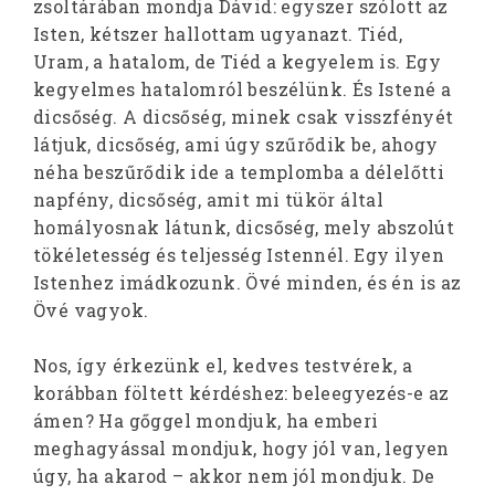
zsoltárában mondja Dávid: egyszer szólott az
Isten, kétszer hallottam ugyanazt. Tiéd,
Uram, a hatalom, de Tiéd a kegyelem is. Egy
kegyelmes hatalomról beszélünk. És Istené a
dicsőség. A dicsőség, minek csak visszfényét
látjuk, dicsőség, ami úgy szűrődik be, ahogy
néha beszűrődik ide a templomba a délelőtti
napfény, dicsőség, amit mi tükör által
homályosnak látunk, dicsőség, mely abszolút
tökéletesség és teljesség Istennél. Egy ilyen
Istenhez imádkozunk. Övé minden, és én is az
Övé vagyok.
Nos, így érkezünk el, kedves testvérek, a
korábban föltett kérdéshez: beleegyezés-e az
ámen? Ha gőggel mondjuk, ha emberi
meghagyással mondjuk, hogy jól van, legyen
úgy, ha akarod – akkor nem jól mondjuk. De