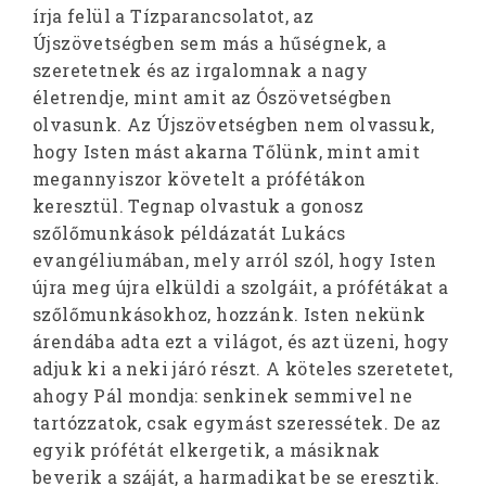
írja felül a Tízparancsolatot, az
Újszövetségben sem más a hűségnek, a
szeretetnek és az irgalomnak a nagy
életrendje, mint amit az Ószövetségben
olvasunk. Az Újszövetségben nem olvassuk,
hogy Isten mást akarna Tőlünk, mint amit
megannyiszor követelt a prófétákon
keresztül. Tegnap olvastuk a gonosz
szőlőmunkások példázatát Lukács
evangéliumában, mely arról szól, hogy Isten
újra meg újra elküldi a szolgáit, a prófétákat a
szőlőmunkásokhoz, hozzánk. Isten nekünk
árendába adta ezt a világot, és azt üzeni, hogy
adjuk ki a neki járó részt. A köteles szeretetet,
ahogy Pál mondja: senkinek semmivel ne
tartózzatok, csak egymást szeressétek. De az
egyik prófétát elkergetik, a másiknak
beverik a száját, a harmadikat be se eresztik.