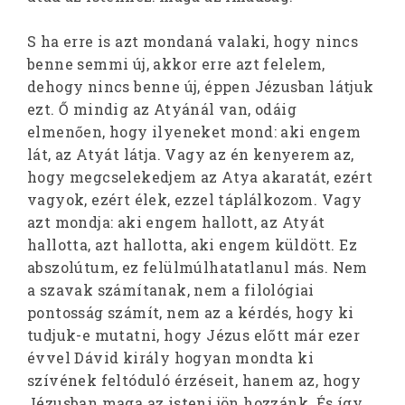
S ha erre is azt mondaná valaki, hogy nincs
benne semmi új, akkor erre azt felelem,
dehogy nincs benne új, éppen Jézusban látjuk
ezt. Ő mindig az Atyánál van, odáig
elmenően, hogy ilyeneket mond: aki engem
lát, az Atyát látja. Vagy az én kenyerem az,
hogy megcselekedjem az Atya akaratát, ezért
vagyok, ezért élek, ezzel táplálkozom. Vagy
azt mondja: aki engem hallott, az Atyát
hallotta, azt hallotta, aki engem küldött. Ez
abszolútum, ez felülmúlhatatlanul más. Nem
a szavak számítanak, nem a filológiai
pontosság számít, nem az a kérdés, hogy ki
tudjuk-e mutatni, hogy Jézus előtt már ezer
évvel Dávid király hogyan mondta ki
szívének feltóduló érzéseit, hanem az, hogy
Jézusban maga az isteni jön hozzánk. És így