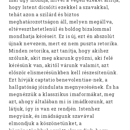
hogy Istent dicsőíti ezekkel a szavakkal,
tehát azon a szilárd és biztos
meghatározottságon áll, melyen megállva,
eltéveszthetetlenül és boldog bizalommal
mondhatja kéréseit. Ez is új, ezt én abszolút
újnak nevezem, mert ez nem puszta retorika.
Minden retorika, azt tanítja, hogy akihez
szólunk, akit meg akarunk győzni, aki felé
kérésünk van, akitől várunk valamit, azt
először elismerésünkben kell részesítenünk.
Ezt hívják captatio benevolentiae-nek, a
hallgatóság jóindulata megnyerésének. És ha
megnézzük a klasszikus imaformákat, meg
azt, ahogy általában mi is imádkozunk, azt
látjuk, így is van ez rendjén. Istenhez
megyünk, és imádságunk szavával
elmondjuk a köszönetünket, a