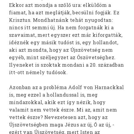
Ekkor azt mondja a szőlő ura: elküldöm a
fiamat, ha azt meglátják, becsülni fogják. Ez
Krisztus. Mondhatnánk tehát nyugodtan:
nincs itt semmi új. Ha nem forgatnák ki a
szavaimat, mert egyszer ezt már kiforgatták,
idéznék egy másik tudóst is, egy hollandot,
aki azt mondta, hogy az Újszövetség nem
egyéb, mint széljegyzet az Ószövetséghez.
Ilyeneket is szoktak mondani a 20. században
itt-ott némely tudósok.
Azonban az a probléma Adolf von Harnackkal
is, meg ezzel a hollandussal is, meg
mindazokkal, akik ezt így nézik, hogy
valamit nem vettek észre. Mi az, amit nem
vettek észre? Nevezetesen azt, hogy az
Újszövetségben maga Jézus az új, Ő az új, -
ezért van Újszövetség, mert Isten az