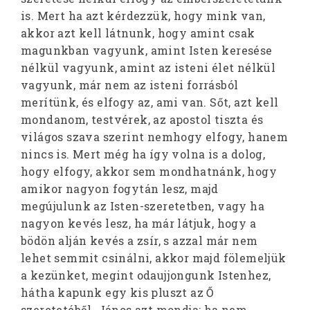
is. Mert ha azt kérdezzük, hogy mink van,
akkor azt kell látnunk, hogy amint csak
magunkban vagyunk, amint Isten keresése
nélkül vagyunk, amint az isteni élet nélkül
vagyunk, már nem az isteni forrásból
merítünk, és elfogy az, ami van. Sőt, azt kell
mondanom, testvérek, az apostol tiszta és
világos szava szerint nemhogy elfogy, hanem
nincs is. Mert még ha így volna is a dolog,
hogy elfogy, akkor sem mondhatnánk, hogy
amikor nagyon fogytán lesz, majd
megújulunk az Isten-szeretetben, vagy ha
nagyon kevés lesz, ha már látjuk, hogy a
bödön alján kevés a zsír, s azzal már nem
lehet semmit csinálni, akkor majd fölemeljük
a kezünket, megint odaujjongunk Istenhez,
hátha kapunk egy kis pluszt az Ő
szeretetéből. János azt mondja: ha nem