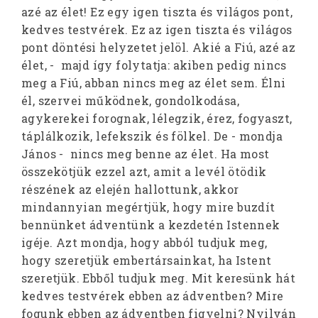
azé az élet! Ez egy igen tiszta és világos pont,
kedves testvérek. Ez az igen tiszta és világos
pont döntési helyzetet jelöl. Akié a Fiú, azé az
élet, - majd így folytatja: akiben pedig nincs
meg a Fiú, abban nincs meg az élet sem. Élni
él, szervei működnek, gondolkodása,
agykerekei forognak, lélegzik, érez, fogyaszt,
táplálkozik, lefekszik és fölkel. De - mondja
János - nincs meg benne az élet. Ha most
összekötjük ezzel azt, amit a levél ötödik
részének az elején hallottunk, akkor
mindannyian megértjük, hogy mire buzdít
bennünket ádventünk a kezdetén Istennek
igéje. Azt mondja, hogy abból tudjuk meg,
hogy szeretjük embertársainkat, ha Istent
szeretjük. Ebből tudjuk meg. Mit keresünk hát
kedves testvérek ebben az ádventben? Mire
fogunk ebben az ádventben figyelni? Nyilván