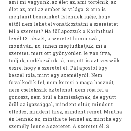
ami mi vagyunk, az élet az, ami történik, az
élet az, ami az ember és világa. S arra is
megtanít bennünket Istennek igéje, hogy
ettől nem lehet elvonatkoztatni a szeretetet.
Mi a szeretet? Ha föllapozzuk a Korinthusi
levél 13. részét, a szeretet himnuszát,
mondván, no, innen megtudhatjuk, mi a
szeretet, mert ott gyönyörűen le van írva,
tudjuk, emlékezünk rá, nos, ott is azt vesszük
észre, hogy a szeretet él. Pál apostol úgy
beszél róla, mint egy személyről. Nem
fuvalkodik fel, nem keresi a maga hasznát,
nem cselekszik éktelenül, nem rója fel a
gonoszt, nem örül a hamisságnak, de együtt
örül az igazsággal, mindent eltűr, mindent
elfedez, mindent hisz, mindent remél. Mintha
én lennék az, mintha te lennél az, mintha egy
személy lenne a szeretet. A szeretet él. S