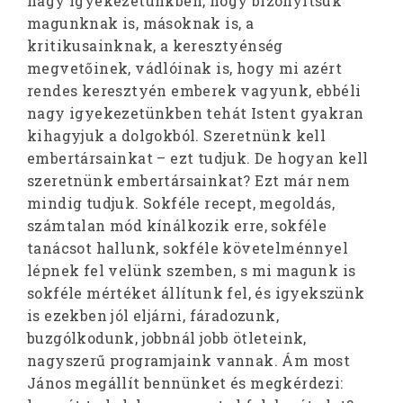
nagy igyekezetünkben, hogy bizonyítsuk
magunknak is, másoknak is, a
kritikusainknak, a keresztyénség
megvetőinek, vádlóinak is, hogy mi azért
rendes keresztyén emberek vagyunk, ebbéli
nagy igyekezetünkben tehát Istent gyakran
kihagyjuk a dolgokból. Szeretnünk kell
embertársainkat – ezt tudjuk. De hogyan kell
szeretnünk embertársainkat? Ezt már nem
mindig tudjuk. Sokféle recept, megoldás,
számtalan mód kínálkozik erre, sokféle
tanácsot hallunk, sokféle követelménnyel
lépnek fel velünk szemben, s mi magunk is
sokféle mértéket állítunk fel, és igyekszünk
is ezekben jól eljárni, fáradozunk,
buzgólkodunk, jobbnál jobb ötleteink,
nagyszerű programjaink vannak. Ám most
János megállít bennünket és megkérdezi: