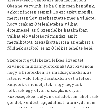
Őbenne vagyunk, és ha Ő nincsen bennünk,
akkor nincsen semmi! És ezt azért mondja,
mert Isten úgy szerkesztette meg a világot,
hogy csak az Ő jelenlétében válhat
értelmessé, az Ő Szentlelke hatalmában
válhat élő valósággá mindaz, amit
megalkotott. Megalkotta Isten az embert a
földnek sarából, és az Ő lelkét lehelte belé.
Szeretett gyülekezet, lelkes ádventet
kívánok mindannyiótoknak! Azt kívánom,
hogy a hitetekben, az imádságotokban, az
Istenre való fölnyílásotokban ezt a lelket
kérjétek és reméljétek, s így legyünk
lelkesek egy olyan országban, olyan
közösségekben, olyan családokban, ahol csak
gondot, kérdést, aggodalmat látunk, de nem