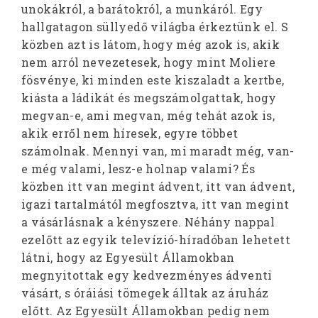
unokákról, a barátokról, a munkáról. Egy
hallgatagon süllyedő világba érkeztünk el. S
közben azt is látom, hogy még azok is, akik
nem arról nevezetesek, hogy mint Moliere
fösvénye, ki minden este kiszaladt a kertbe,
kiásta a ládikát és megszámolgattak, hogy
megvan-e, ami megvan, még tehát azok is,
akik erről nem híresek, egyre többet
számolnak. Mennyi van, mi maradt még, van-
e még valami, lesz-e holnap valami? És
közben itt van megint ádvent, itt van ádvent,
igazi tartalmától megfosztva, itt van megint
a vásárlásnak a kényszere. Néhány nappal
ezelőtt az egyik televízió-híradóban lehetett
látni, hogy az Egyesült Államokban
megnyitottak egy kedvezményes ádventi
vásárt, s óráiási tömegek álltak az áruház
előtt. Az Egyesült Államokban pedig nem