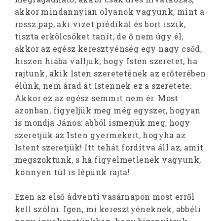
akkor mindannyian olyanok vagyunk, mint a
rossz pap, aki vizet prédikál és bort iszik,
tiszta erkölcsöket tanít, de ő nem úgy él,
akkor az egész keresztyénség egy nagy csőd,
hiszen hiába valljuk, hogy Isten szeretet, ha
rajtunk, akik Isten szeretetének az erőterében
élünk, nem árad át Istennek ez a szeretete.
Akkor ez az egész semmit nem ér. Most
azonban, figyeljük meg még egyszer, hogyan
is mondja János: abból ismerjük meg, hogy
szeretjük az Isten gyermekeit, hogyha az
Istent szeretjük! Itt tehát fordítva áll az, amit
megszoktunk, s ha figyelmetlenek vagyunk,
könnyen túl is lépünk rajta!
Ezen az első ádventi vasárnapon most erről
kell szólni. Igen, mi keresztyéneknek, abbéli