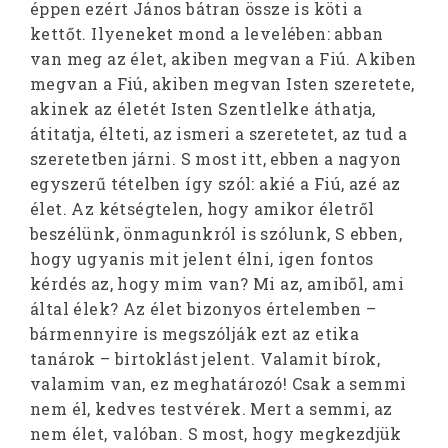
éppen ezért János bátran össze is köti a
kettőt. Ilyeneket mond a levelében: abban
van meg az élet, akiben megvan a Fiú. Akiben
megvan a Fiú, akiben megvan Isten szeretete,
akinek az életét Isten Szentlelke áthatja,
átitatja, élteti, az ismeri a szeretetet, az tud a
szeretetben járni. S most itt, ebben a nagyon
egyszerű tételben így szól: akié a Fiú, azé az
élet. Az kétségtelen, hogy amikor életről
beszélünk, önmagunkról is szólunk, S ebben,
hogy ugyanis mit jelent élni, igen fontos
kérdés az, hogy mim van? Mi az, amiből, ami
által élek? Az élet bizonyos értelemben –
bármennyire is megszólják ezt az etika
tanárok – birtoklást jelent. Valamit bírok,
valamim van, ez meghatározó! Csak a semmi
nem él, kedves testvérek. Mert a semmi, az
nem élet, valóban. S most, hogy megkezdjük