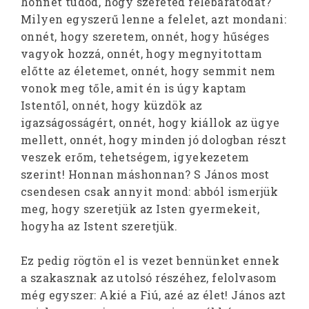
honnét tudod, hogy szereted felebarátodat?
Milyen egyszerű lenne a felelet, azt mondani:
onnét, hogy szeretem, onnét, hogy hűséges
vagyok hozzá, onnét, hogy megnyitottam
előtte az életemet, onnét, hogy semmit nem
vonok meg tőle, amit én is úgy kaptam
Istentől, onnét, hogy küzdök az
igazságosságért, onnét, hogy kiállok az ügye
mellett, onnét, hogy minden jó dologban részt
veszek erőm, tehetségem, igyekezetem
szerint! Honnan máshonnan? S János most
csendesen csak annyit mond: abból ismerjük
meg, hogy szeretjük az Isten gyermekeit,
hogyha az Istent szeretjük.
Ez pedig rögtön el is vezet bennünket ennek
a szakasznak az utolsó részéhez, felolvasom
még egyszer: Akié a Fiú, azé az élet! János azt