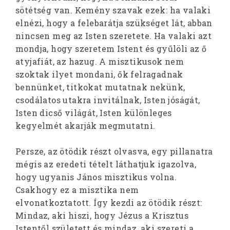
sötétség van. Kemény szavak ezek: ha valaki
elnézi, hogy a felebarátja szükséget lát, abban
nincsen meg az Isten szeretete. Ha valaki azt
mondja, hogy szeretem Istent és gyűlöli az ő
atyjafiát, az hazug. A misztikusok nem
szoktak ilyet mondani, ők felragadnak
bennünket, titkokat mutatnak nekünk,
csodálatos utakra invitálnak, Isten jóságát,
Isten dicső világát, Isten különleges
kegyelmét akarják megmutatni.
Persze, az ötödik részt olvasva, egy pillanatra
mégis az eredeti tételt láthatjuk igazolva,
hogy ugyanis János misztikus volna.
Csakhogy ez a misztika nem
elvonatkoztatott. Így kezdi az ötödik részt:
Mindaz, aki hiszi, hogy Jézus a Krisztus
Istentől született és mindaz, aki szereti a