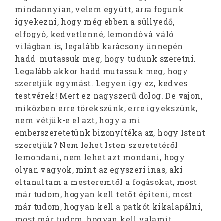
mindannyian, velem együtt, arra fogunk
igyekezni, hogy még ebben a süllyedő,
elfogyó, kedvetlenné, lemondóvá váló
világban is, legalább karácsony ünnepén
hadd mutassuk meg, hogy tudunk szeretni.
Legalább akkor hadd mutassuk meg, hogy
szeretjük egymást. Legyen így ez, kedves
testvérek! Mert ez nagyszerű dolog. De vajon,
miközben erre törekszünk, erre igyekszünk,
nem vétjük-e el azt, hogy a mi
emberszeretetünk bizonyítéka az, hogy Istent
szeretjük? Nem lehet Isten szeretetéről
lemondani, nem lehet azt mondani, hogy
olyan vagyok, mint az egyszeri inas, aki
eltanultam a mesteremtől a fogásokat, most
már tudom, hogyan kell tetőt építeni, most
már tudom, hogyan kell a patkót kikalapálni,
most már tudom, hogyan kell valamit