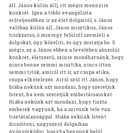
áll: János külön áll), itt mégis mennyire
konkrét. Igen a többi evangélista
erőteljesebben ír az élet dolgairól, s János
valóban külön áll, János misztikus, János
titokzatos, ő mintegy felülről szemléli a
dolgokat, úgy közelíti, és úgy mutatja be. S
mégis, ez a János ebben a levelében abszolút
konkrét, életszerű, szinte mondhatnánk, hogy
nincs benne semmi misztika, nincs itten
semmi titok, amiről itt ír, az csupa etika,
csupa elkötelezés. Arról szól itt János, hogy
hiába nekünk azt mondani, hogy szeretjük
Istent, ha nem szeretjük embertársainkat.
Hiába nekünk azt mondani, hogy tiszta
emberek vagyunk, ha a szívünk tele van
tisztátalansággal. Hiába nekünk Istent
dicsőíteni, nagyszerű dolgaiban
gyönyörködni, hogyha bennünk belül