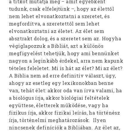
a titkot mutatja meg – amit egyébként
tudunk, csak elfelejtünk –, hogy az élettől
nem lehet elvonatkoztatni a szeretet, és
megfordítva, a szeretettől sem lehet
elvonatkoztatni az életet. Az élet sem
absztrakt dolog, és a szeretet sem az. Hogyha
végiglapozzuk a Bibliát, azt a különös
megfigyelést tehetjük, hogy ami bennünket
nagyon a leginkább érdekel, arra nem kapunk
tételes feleletet. Mi is hát az élet? Mi az élet?
A Biblia nem ad erre definitív választ, úgy,
ahogy az esetleg egy lexikonokban benne
van, tehát élet: akkor oda van írva valami, ha
a biológus írja, akkor biológiai feltételek
együttese, életterek működése, vagy ha
fizikus írja, akkor fizikai leírás, ha történész
írja, történelmi meghatározások. Ilyen
nincsenek definíciók a Bibliában. Az élet az,