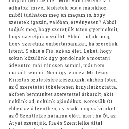
hatja át őket az élet. Mim van nekem? Mit
adhatok, mivel léphetek oda a másikhoz,
miből tudhatom meg én magam is, hogy
szeretek igazán, valóban, érvényesen? Abból
tudjuk meg, hogy szeretjük Isten gyermekeit,
hogy szeretjük a szülőt. Abból tudjuk meg,
hogy szeretjük embertársainkat, ha szeretjük
Istent. S akié a Fiú, azé az élet. Lehet, hogy
sokan közülünk úgy gondolnak a mostani
ádventre: már nincsen semmi, már nem
maradt semmi. Nem így van ez. Mi Jézus
Krisztus születésére készülünk, akiben Isten
az Ő szeretetét tökéletesen kinyilatkoztatta,
akiben bennünket szeretettel átkarolt, akit
nekünk ad, nekünk ajándékoz. Keressük Őt
ebben az ádventben, nyissuk meg szívünket
az Ő Szentlelke hatalma előtt, mert ha Őt, az
Atyát szeretjük, Fia és Szentlelke által