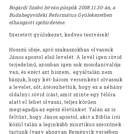
Bogárdi Szabó István püspök 2008.11.30-án, a
Budahegyvidéki Református Gyülekezetben
elhangzott igehirdetése.
Szeretett gyülekezet, kedves testvérek!
Hosszú ideje, apró szakaszokban olvassuk
János apostol első levelét. A levél igen rövid
terjedelmű, azonban igen sok mondanivalója
van, és ezért azt hiszem, egyáltalán nem
bánjuk, hogy két-három versenként olvassuk
a levelet, sőt, átérezhettük, hogy ez a néhány
oldalnyi rövid írást, amit szinte egy félóra
alatt el lehet olvasni, teljes körűen
megragadja az egész életünket. Talán az is
feltűnt, hogy János apostol, akit a Biblia írói
közül talán a leginkább misztikus szerzőnek
tartunk (vagy ahogyan Reményik versében