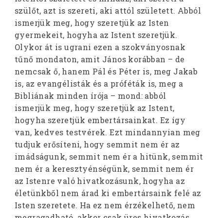
szülőt, azt is szereti, aki attól született. Abból
ismerjük meg, hogy szeretjük az Isten
gyermekeit, hogyha az Istent szeretjük.
Olykor át is ugrani ezen a szokványosnak
tűnő mondaton, amit János korábban – de
nemcsak ő, hanem Pál és Péter is, meg Jakab
is, az evangélisták és a próféták is, meg a
Bibliának minden írója – mond: abból
ismerjük meg, hogy szeretjük az Istent,
hogyha szeretjük embertársainkat. Ez így
van, kedves testvérek. Ezt mindannyian meg
tudjuk erősíteni, hogy semmit nem ér az
imádságunk, semmit nem ér a hitünk, semmit
nem ér a keresztyénségünk, semmit nem ér
az Istenre való hivatkozásunk, hogyha az
életünkből nem árad ki embertársaink felé az
Isten szeretete. Ha ez nem érzékelhető, nem
megragadható, akkor csak üres hivatkozás,