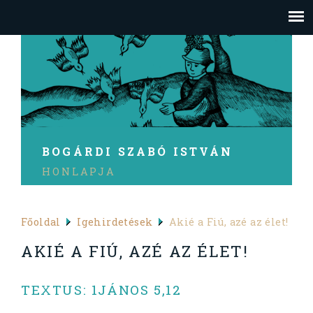
BOGÁRDI SZABÓ ISTVÁN
HONLAPJA
Főoldal
Igehirdetések
Akié a Fiú, azé az élet!
AKIÉ A FIÚ, AZÉ AZ ÉLET!
TEXTUS: 1JÁNOS 5,12