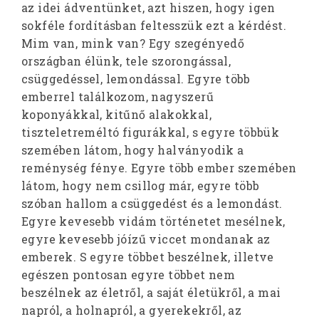
az idei ádventünket, azt hiszen, hogy igen
sokféle fordításban feltesszük ezt a kérdést.
Mim van, mink van? Egy szegényedő
országban élünk, tele szorongással,
csüggedéssel, lemondással. Egyre több
emberrel találkozom, nagyszerű
koponyákkal, kitűnő alakokkal,
tiszteletreméltó figurákkal, s egyre többük
szemében látom, hogy halványodik a
reménység fénye. Egyre több ember szemében
látom, hogy nem csillog már, egyre több
szóban hallom a csüggedést és a lemondást.
Egyre kevesebb vidám történetet mesélnek,
egyre kevesebb jóízű viccet mondanak az
emberek. S egyre többet beszélnek, illetve
egészen pontosan egyre többet nem
beszélnek az életről, a saját életükről, a mai
napról, a holnapról, a gyerekekről, az