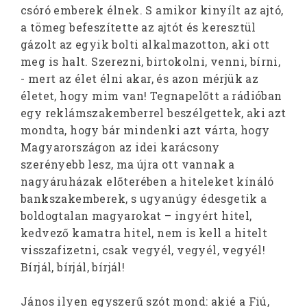
csóró emberek élnek. S amikor kinyílt az ajtó,
a tömeg befeszítette az ajtót és keresztül
gázolt az egyik bolti alkalmazotton, aki ott
meg is halt. Szerezni, birtokolni, venni, bírni,
- mert az élet élni akar, és azon mérjük az
életet, hogy mim van! Tegnapelőtt a rádióban
egy reklámszakemberrel beszélgettek, aki azt
mondta, hogy bár mindenki azt várta, hogy
Magyarországon az idei karácsony
szerényebb lesz, ma újra ott vannak a
nagyáruházak előterében a hiteleket kínáló
bankszakemberek, s ugyanúgy édesgetik a
boldogtalan magyarokat – ingyért hitel,
kedvező kamatra hitel, nem is kell a hitelt
visszafizetni, csak vegyél, vegyél, vegyél!
Bírjál, bírjál, bírjál!
János ilyen egyszerű szót mond: akié a Fiú,