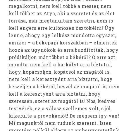
megalkotni, nem kell többé a mester, nem
kell többet az Atya, aki a szeretet és az élet
forrása, már megtanultam szeretni, nem is
kell engem erre különösen ösztökélni! Úgy
lenne, ahogy egy lelkész mondotta egyszer,
amikor – a békepapi korszakban – elmentek
hozzá az ügynökök és arra buzdították, hogy
prédikáljon már többet a békéről? Ő erre azt
mondta: nem kell a harkályt arra bíztatni,
hogy kopácsoljon, kopácsol az magától is,
nem kell a keresztyént arra bíztatni, hogy
beszéljen a békéről, beszél az magától is, nem
kell a keresztyént arra bíztatni, hogy
szeressen, szeret az magától is! Nos, kedves
testvérek, ez a válasz szellemes volt, s jól
kikerülte a provokációt! De mégsem így van!
Mi magunktól nem tudunk szeretni. Isten
szeretése nélkül elfogy az emberszeretetünk