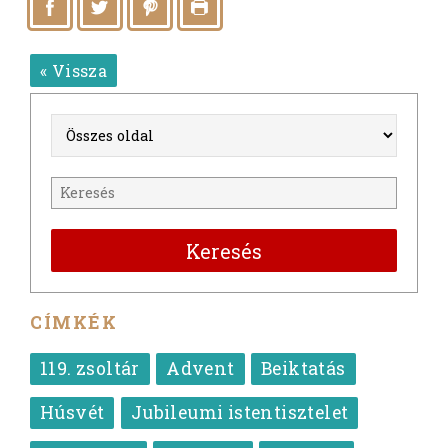
« Vissza
Keresés
CÍMKÉK
119. zsoltár
Advent
Beiktatás
Húsvét
Jubileumi istentisztelet