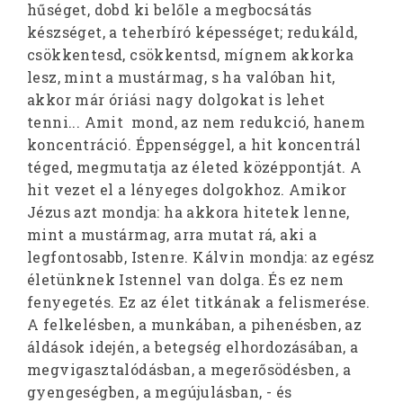
hűséget, dobd ki belőle a megbocsátás
készséget, a teherbíró képességet; redukáld,
csökkentesd, csökkentsd, mígnem akkorka
lesz, mint a mustármag, s ha valóban hit,
akkor már óriási nagy dolgokat is lehet
tenni... Amit mond, az nem redukció, hanem
koncentráció. Éppenséggel, a hit koncentrál
téged, megmutatja az életed középpontját. A
hit vezet el a lényeges dolgokhoz. Amikor
Jézus azt mondja: ha akkora hitetek lenne,
mint a mustármag, arra mutat rá, aki a
legfontosabb, Istenre. Kálvin mondja: az egész
életünknek Istennel van dolga. És ez nem
fenyegetés. Ez az élet titkának a felismerése.
A felkelésben, a munkában, a pihenésben, az
áldások idején, a betegség elhordozásában, a
megvigasztalódásban, a megerősödésben, a
gyengeségben, a megújulásban, - és