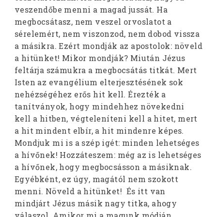
veszendőbe menni a magad jussát. Ha
megbocsátasz, nem veszel orvoslatot a
sérelemért, nem viszonzod, nem dobod vissza
a másikra. Ezért mondják az apostolok: növeld
a hitünket! Mikor mondják? Miután Jézus
feltárja számukra a megbocsátás titkát. Mert
Isten az evangélium elterjesztésének sok
nehézségéhez erős hit kell. Érezték a
tanítványok, hogy mindehhez növekedni
kell a hitben, végteleníteni kell a hitet, mert
a hit mindent elbír, a hit mindenre képes.
Mondjuk mi is a szép igét: minden lehetséges
a hívőnek! Hozzáteszem: még az is lehetséges
a hívőnek, hogy megbocsásson a másiknak.
Egyébként, ez úgy, magától nem szokott
menni. Növeld a hitünket! És itt van
mindjárt Jézus másik nagy titka, ahogy
válaszol. Amikor mi a magunk módján