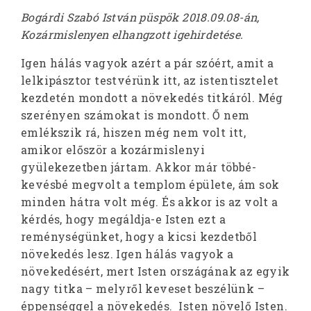
Bogárdi Szabó István püspök 2018.09.08-án,
Kozármislenyen elhangzott igehirdetése.
Igen hálás vagyok azért a pár szóért, amit a
lelkipásztor testvérünk itt, az istentisztelet
kezdetén mondott a növekedés titkáról. Még
szerényen számokat is mondott. Ő nem
emlékszik rá, hiszen még nem volt itt,
amikor először a kozármislenyi
gyülekezetben jártam. Akkor már többé-
kevésbé megvolt a templom épülete, ám sok
minden hátra volt még. És akkor is az volt a
kérdés, hogy megáldja-e Isten ezt a
reménységünket, hogy a kicsi kezdetből
növekedés lesz. Igen hálás vagyok a
növekedésért, mert Isten országának az egyik
nagy titka – melyről keveset beszélünk –
éppenséggel a növekedés. Isten növelő Isten.