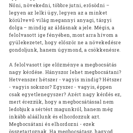
Nőni, növekedni, többre jutni, erősödni –
legyen az lelki ügy, legyen az a minket
körülvevő világ megannyi anyagi, tárgyi
dolga – mindig az áldásnak a jele. Mégis, a
felolvasott ige fényében, most arra hívom a
gyülekezetet, hogy először ne a növekedésre
gondoljunk, hanem úgymond, a csökkenésre.
A felolvasott ige előzménye a megbocsátás
nagy kérdése. Hányszor lehet megbocsátani?
Hetvenszer hétszer - vagyis mindig? Hétszer
- vagyis sokszor? Egyszer - vagyis, éppen
csak egyetlenegyszer? Azért nagy kérdés ez,
mert érezzük, hogy a megbocsátással nem
ledobjuk a sértést magunkról, hanem még
inkább aláállunk és elhordozzuk azt.
Megbocsátani és elhordozni - ezek
összetartoznak. Ha megbocsátasz, hagyod