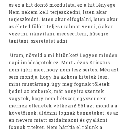
és ez a hit döntő mozdulata, ez a hit lényege.
Nem nekem kell terjeszkedni, Isten akar
terjeszkedni. Isten akar elfoglalni, Isten akar
az életed fölött teljes uralmat venni, ő akar
vezetni, irányítani, megsegíteni, hűségre
tanítani, szeretetet adni.
Uram, növeld a mi hitünket! Legyen minden
napi imádságotok ez. Mert Jézus Krisztus
nem ígéri meg, hogy nem lesz sértés. Még azt
sem mondja, hogy ha akkora hitetek lesz,
mint mustármag, úgy meg fognak tőletek
ijedni az emberek, már annyira szentek
vagytok, hogy nem hétszer, egyszer sem
mernek ellenetek vétkezni! Sőt azt mondja a
követőinek: üldözni fognak benneteket, és az
én nevem miatt szidalmazni és gyalázni
fognak titeket. Nem hárítja el rólunk a