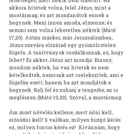
lehetséges, mert nekik nem sikerült.
Ha
akkora hitetek volna, felel Jézus, mint a
mustármag, és azt mondanátok ennek a
hegynek: Menj innen amoda, elmenne; és
semmi sem volna lehetetlen néktek (Máté
17,20).
Aztán máskor, már Jeruzsálemben,
Jézus szavára elszárad egy gyümölcstelen
fügefa. A tanítványok csodálkoznak, ez, hogy
lehet? És akkor Jézus azt mondja:
Bizony,
mondom néktek, ha van hitetek és nem
kételkedtek, nemcsak azt cselekszitek, ami e
fügefán esett, hanem ha azt mondjátok e
hegynek: Kelj fel és zuhanj a tengerbe, az is
meglészen
(Máté 19,20). Szóval, a mustármag.
Ám most növelés kellene, mert nőni kell,
erősödni kell! S valóban, milyen buzgó kérés
ez, milyen fontos kérés ez! Kivánnám, hogy