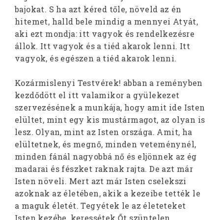
bajokat. S ha azt kéred tőle, növeld az én
hitemet, halld bele mindig a mennyei Atyát,
aki ezt mondja: itt vagyok és rendelkezésre
állok. Itt vagyok és a tiéd akarok lenni. Itt
vagyok, és egészen a tiéd akarok lenni.
Kozármislenyi Testvérek! abban a reményben
kezdődött el itt valamikor a gyülekezet
szervezésének a munkája, hogy amit ide Isten
elültet, mint egy kis mustármagot, az olyan is
lesz. Olyan, mint az Isten országa. Amit, ha
elültetnek, és megnő, minden veteménynél,
minden fánál nagyobbá nő és eljönnek az ég
madarai és fészket raknak rajta. De azt már
Isten növeli. Mert azt már Isten cselekszi
azoknak az életében, akik a kezeibe tették le
a maguk életét. Tegyétek le az életeteket
Isten kezébe, keressétek Őt szüntelen,