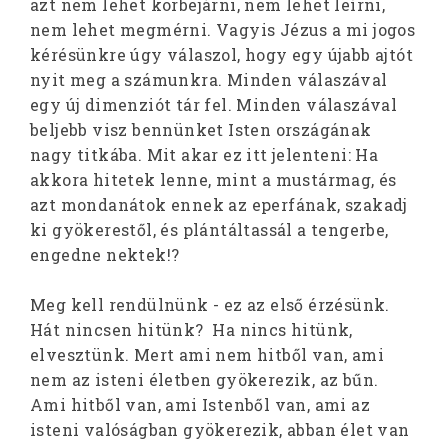
azt nem lehet körbejárni, nem lehet leírni,
nem lehet megmérni. Vagyis Jézus a mi jogos
kérésünkre úgy válaszol, hogy egy újabb ajtót
nyit meg a számunkra. Minden válaszával
egy új dimenziót tár fel. Minden válaszával
beljebb visz bennünket Isten országának
nagy titkába. Mit akar ez itt jelenteni: Ha
akkora hitetek lenne, mint a mustármag, és
azt mondanátok ennek az eperfának, szakadj
ki gyökerestől, és plántáltassál a tengerbe,
engedne nektek!?
Meg kell rendülnünk - ez az első érzésünk.
Hát nincsen hitünk? Ha nincs hitünk,
elvesztünk. Mert ami nem hitből van, ami
nem az isteni életben gyökerezik, az bűn.
Ami hitből van, ami Istenből van, ami az
isteni valóságban gyökerezik, abban élet van