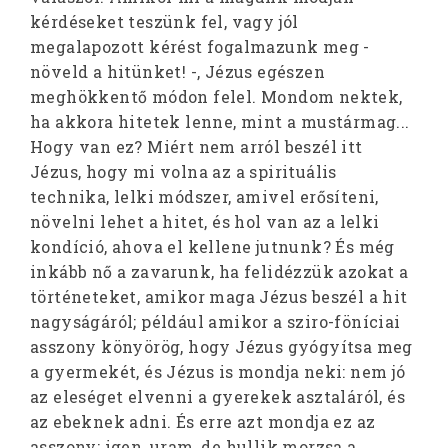
kérdéseket teszünk fel, vagy jól
megalapozott kérést fogalmazunk meg -
növeld a hitünket! -, Jézus egészen
meghökkentő módon felel. Mondom nektek,
ha akkora hitetek lenne, mint a mustármag...
Hogy van ez? Miért nem arról beszél itt
Jézus, hogy mi volna az a spirituális
technika, lelki módszer, amivel erősíteni,
növelni lehet a hitet, és hol van az a lelki
kondíció, ahova el kellene jutnunk? És még
inkább nő a zavarunk, ha felidézzük azokat a
történeteket, amikor maga Jézus beszél a hit
nagyságáról; például amikor a sziro-föníciai
asszony könyörög, hogy Jézus gyógyítsa meg
a gyermekét, és Jézus is mondja neki: nem jó
az eleséget elvenni a gyerekek asztaláról, és
az ebeknek adni. És erre azt mondja ez az
asszony: igen, uram, de hullik morzsa a