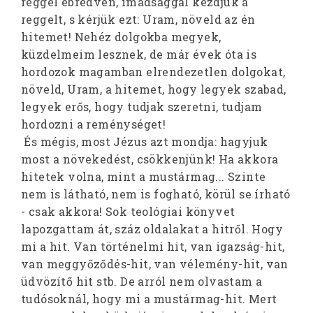
reggel ébredvén, imádsággal kezdjük a
reggelt, s kérjük ezt: Uram, növeld az én
hitemet! Nehéz dolgokba megyek,
küzdelmeim lesznek, de már évek óta is
hordozok magamban elrendezetlen dolgokat,
növeld, Uram, a hitemet, hogy legyek szabad,
legyek erős, hogy tudjak szeretni, tudjam
hordozni a reménységet!
És mégis, most Jézus azt mondja: hagyjuk
most a növekedést, csökkenjünk! Ha akkora
hitetek volna, mint a mustármag... Szinte
nem is látható, nem is fogható, körül se írható
- csak akkora! Sok teológiai könyvet
lapozgattam át, száz oldalakat a hitről. Hogy
mi a hit. Van történelmi hit, van igazság-hit,
van meggyőződés-hit, van vélemény-hit, van
üdvözítő hit stb. De arról nem olvastam a
tudósoknál, hogy mi a mustármag-hit. Mert