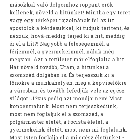
másokkal való dolgomhoz roppant erők
kellenek, növeld a hitünket! Mintha egy teret
vagy egy térképet rajzolnának fel az itt
apostolok a kérdésükkel, ki tudjuk teríteni, és
nézzük, hová-meddig terjed ki a hit, meddig
ér el a hit?! Nagyobb a feleségemnél, a
férjemnél, a gyermekeimnél, náluk még
megvan. Azt a területet már elfoglalta a hit.
Hát növeld tovább, Uram, a hitünket a
szomszéd dolgában is. És terjesszük ki a
főnökre a munkahelyen, meg a képviselőkre
a városban, és tovább, lefedjük vele az egész
világot! Jézus pedig azt mondja: nem! Most
koncentrálunk. Most nem terjeszkedünk,
most nem foglaljuk el a szomszéd, a
polgármester életét, a focista életét, a
gyermekeink életét, most nem mi foglalunk.
Most Isten foglalja el a mi egész életünket -