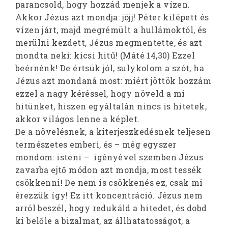
parancsold, hogy hozzád menjek a vízen.
Akkor Jézus azt mondja: jöjj! Péter kilépett és
vízen járt, majd megrémült a hullámoktól, és
merülni kezdett, Jézus megmentette, és azt
mondta neki: kicsi hitű! (Máté 14,30) Ezzel
beérnénk! De értsük jól, sulykolom a szót, ha
Jézus azt mondaná most: miért jöttök hozzám
ezzel a nagy kéréssel, hogy növeld a mi
hitünket, hiszen egyáltalán nincs is hitetek,
akkor világos lenne a képlet.
De a növelésnek, a kiterjeszkedésnek teljesen
természetes emberi, és – még egyszer
mondom: isteni – igényével szemben Jézus
zavarba ejtő módon azt mondja, most tessék
csökkenni! De nem is csökkenés ez, csak mi
érezzük így! Ez itt koncentráció. Jézus nem
arról beszél, hogy redukáld a hitedet, és dobd
ki belőle a bizalmat, az állhatatosságot, a