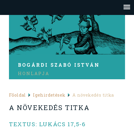
BOGÁRDI SZABÓ ISTVÁN
HONLAPJA
Főoldal
Igehirdetések
A növekedés titka
A NÖVEKEDÉS TITKA
TEXTUS: LUKÁCS 17,5-6