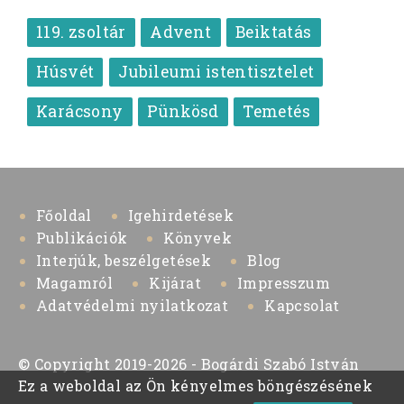
119. zsoltár
Advent
Beiktatás
Húsvét
Jubileumi istentisztelet
Karácsony
Pünkösd
Temetés
Főoldal
Igehirdetések
Publikációk
Könyvek
Interjúk, beszélgetések
Blog
Magamról
Kijárat
Impresszum
Adatvédelmi nyilatkozat
Kapcsolat
© Copyright 2019-2026 - Bogárdi Szabó István
Ez a weboldal az Ön kényelmes böngészésének