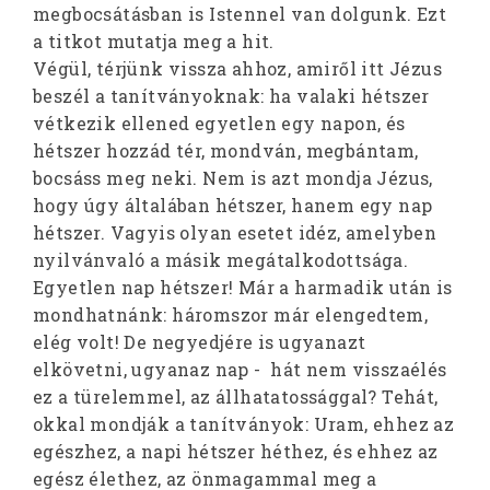
megbocsátásban is Istennel van dolgunk. Ezt
a titkot mutatja meg a hit.
Végül, térjünk vissza ahhoz, amiről itt Jézus
beszél a tanítványoknak: ha valaki hétszer
vétkezik ellened egyetlen egy napon, és
hétszer hozzád tér, mondván, megbántam,
bocsáss meg neki. Nem is azt mondja Jézus,
hogy úgy általában hétszer, hanem egy nap
hétszer. Vagyis olyan esetet idéz, amelyben
nyilvánvaló a másik megátalkodottsága.
Egyetlen nap hétszer! Már a harmadik után is
mondhatnánk: háromszor már elengedtem,
elég volt! De negyedjére is ugyanazt
elkövetni, ugyanaz nap - hát nem visszaélés
ez a türelemmel, az állhatatossággal? Tehát,
okkal mondják a tanítványok: Uram, ehhez az
egészhez, a napi hétszer héthez, és ehhez az
egész élethez, az önmagammal meg a