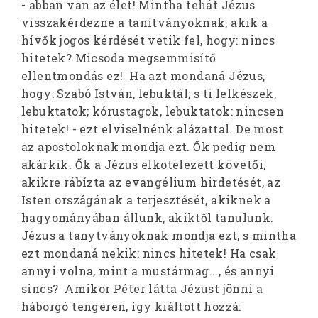
- abban van az élet! Mintha tehát Jézus
visszakérdezne a tanítványoknak, akik a
hívők jogos kérdését vetik fel, hogy: nincs
hitetek? Micsoda megsemmisítő
ellentmondás ez! Ha azt mondaná Jézus,
hogy: Szabó István, lebuktál; s ti lelkészek,
lebuktatok; kórustagok, lebuktatok: nincsen
hitetek! - ezt elviselnénk alázattal. De most
az apostoloknak mondja ezt. Ők pedig nem
akárkik. Ők a Jézus elkötelezett követői,
akikre rábízta az evangélium hirdetését, az
Isten országának a terjesztését, akiknek a
hagyományában állunk, akiktől tanulunk.
Jézus a tanytványoknak mondja ezt, s mintha
ezt mondaná nekik: nincs hitetek! Ha csak
annyi volna, mint a mustármag..., és annyi
sincs? Amikor Péter látta Jézust jönni a
háborgó tengeren, így kiáltott hozzá: