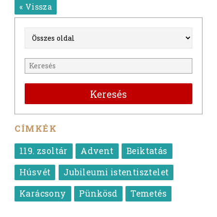
« Vissza
Keresés
CÍMKÉK
119. zsoltár
Advent
Beiktatás
Húsvét
Jubileumi istentisztelet
Karácsony
Pünkösd
Temetés