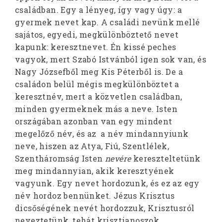
családban. Egy a lényeg, így vagy úgy: a
gyermek nevet kap. A családi nevünk mellé
sajátos, egyedi, megkülönböztető nevet
kapunk: keresztnevet. Én kissé peches
vagyok, mert Szabó Istvánból igen sok van, és
Nagy Józsefből meg Kis Péterből is. De a
családon belül mégis megkülönböztet a
keresztnév, mert a közvetlen családban,
minden gyermeknek más a neve. Isten
országában azonban van egy mindent
megelőző név, és az a név mindannyiunk
neve, hiszen az Atya, Fiú, Szentlélek,
Szentháromság Isten
nevére
kereszteltetünk
meg mindannyian, akik keresztyének
vagyunk. Egy nevet hordozunk, és ez az egy
név hordoz bennünket. Jézus Krisztus
dicsőségének nevét hordozzuk, Krisztusról
neveztetünk, tehát krisztianoszok