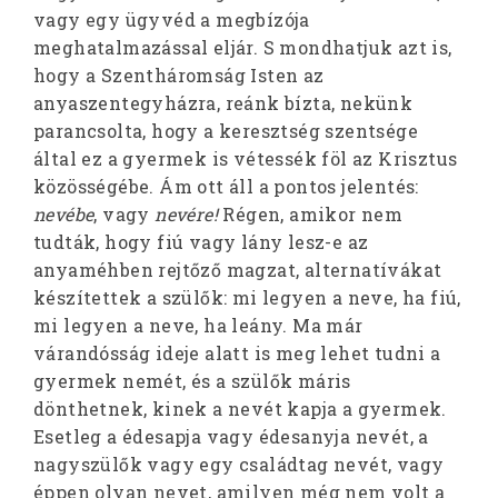
vagy egy ügyvéd a megbízója
meghatalmazással eljár. S mondhatjuk azt is,
hogy a Szentháromság Isten az
anyaszentegyházra, reánk bízta, nekünk
parancsolta, hogy a keresztség szentsége
által ez a gyermek is vétessék föl az Krisztus
közösségébe. Ám ott áll a pontos jelentés:
nevébe
, vagy
nevére!
Régen, amikor nem
tudták, hogy fiú vagy lány lesz-e az
anyaméhben rejtőző magzat, alternatívákat
készítettek a szülők: mi legyen a neve, ha fiú,
mi legyen a neve, ha leány. Ma már
várandósság ideje alatt is meg lehet tudni a
gyermek nemét, és a szülők máris
dönthetnek, kinek a nevét kapja a gyermek.
Esetleg a édesapja vagy édesanyja nevét, a
nagyszülők vagy egy családtag nevét, vagy
éppen olyan nevet, amilyen még nem volt a