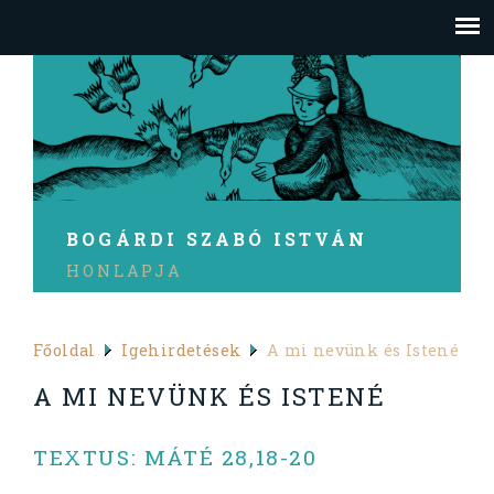
BOGÁRDI SZABÓ ISTVÁN
HONLAPJA
Főoldal
Igehirdetések
A mi nevünk és Istené
A MI NEVÜNK ÉS ISTENÉ
TEXTUS: MÁTÉ 28,18-20