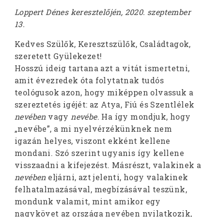
Loppert Dénes keresztelőjén, 2020. szeptember
13.
Kedves Szülők, Keresztszülők, Családtagok,
szeretett Gyülekezet!
Hosszú ideig tartana azt a vitát ismertetni,
amit évezredek óta folytatnak tudós
teológusok azon, hogy miképpen olvassuk a
szereztetés igéjét: az Atya, Fiú és Szentlélek
nevében
vagy
nevébe
. Ha így mondjuk, hogy
„nevébe”, a mi nyelvérzékünknek nem
igazán helyes, viszont ekként kellene
mondani. Szó szerint ugyanis így kellene
visszaadni a kifejezést. Másrészt, valakinek a
nevében
eljárni, azt jelenti, hogy valakinek
felhatalmazásával, megbízásával teszünk,
mondunk valamit, mint amikor egy
nagykövet az országa nevében nyilatkozik,