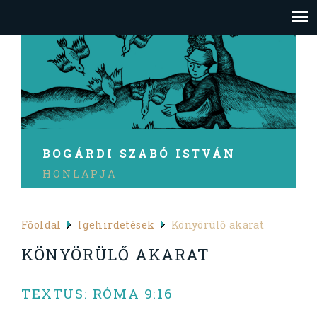
BOGÁRDI SZABÓ ISTVÁN
HONLAPJA
Főoldal
Igehirdetések
Könyörülő akarat
KÖNYÖRÜLŐ AKARAT
TEXTUS: RÓMA 9:16