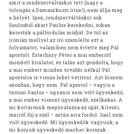
amit a rendszerváltáskor tett (nagy a
tolongás a Damaszkuszi úton!), nem állja meg
a helyét. Igen, rendszerváltáskor sok
Saulusból akart Paulus kerekedni, sokan
keresték a pálfordulás módját. De túl az
irónián mellyel az író szemlélte ezt a
folyamatot, valamiben nem értette meg Pál
apostolt. Esterházy Péter a mai emberről
mondott bírálatot, és talán azt gondolta, hogy
a mai embert minden további nélkül Pál
apostolra is vissza lehet vetíteni. Azt hiszem
azonban, hogy nem. Pál apostol – vagyis a
tarsusi Saulus – ugyanis nem volt ügyeskedő,
a mai ember viszont ügyeskedő, szélkakas. A
mi kortársunk megnyálazza az ujját, kiteszi,
merről fúj a szél – aztán arra fordul. Saul nem
volt ügyeskedő. Mi ügyeskedők vagyunk, a
mi korunk ügyeskedő macher-korszak.