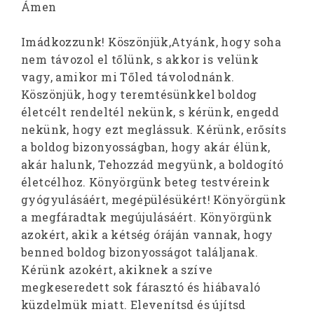
Ámen
Imádkozzunk! Köszönjük,Atyánk, hogy soha
nem távozol el tőlünk, s akkor is velünk
vagy, amikor mi Tőled távolodnánk.
Köszönjük, hogy teremtésünkkel boldog
életcélt rendeltél nekünk, s kérünk, engedd
nekünk, hogy ezt meglássuk. Kérünk, erősíts
a boldog bizonyosságban, hogy akár élünk,
akár halunk, Tehozzád megyünk, a boldogító
életcélhoz. Könyörgünk beteg testvéreink
gyógyulásáért, megépülésükért! Könyörgünk
a megfáradtak megújulásáért. Könyörgünk
azokért, akik a kétség óráján vannak, hogy
benned boldog bizonyosságot találjanak.
Kérünk azokért, akiknek a szíve
megkeseredett sok fárasztó és hiábavaló
küzdelmük miatt. Elevenítsd és újítsd