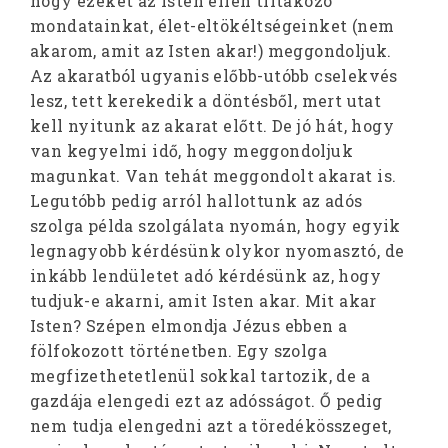
hogy ezeket az Isten ellen tiltakozó
mondatainkat, élet-eltökéltségeinket (nem
akarom, amit az Isten akar!) meggondoljuk.
Az akaratból ugyanis előbb-utóbb cselekvés
lesz, tett kerekedik a döntésből, mert utat
kell nyitunk az akarat előtt. De jó hát, hogy
van kegyelmi idő, hogy meggondoljuk
magunkat. Van tehát meggondolt akarat is.
Legutóbb pedig arról hallottunk az adós
szolga példa szolgálata nyomán, hogy egyik
legnagyobb kérdésünk olykor nyomasztó, de
inkább lendületet adó kérdésünk az, hogy
tudjuk-e akarni, amit Isten akar. Mit akar
Isten? Szépen elmondja Jézus ebben a
fölfokozott történetben. Egy szolga
megfizethetetlenül sokkal tartozik, de a
gazdája elengedi ezt az adósságot. Ő pedig
nem tudja elengedni azt a töredékösszeget,