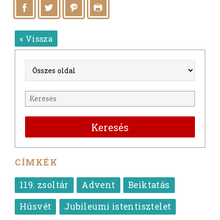
« Vissza
Keresés
CÍMKÉK
119. zsoltár
Advent
Beiktatás
Húsvét
Jubileumi istentisztelet