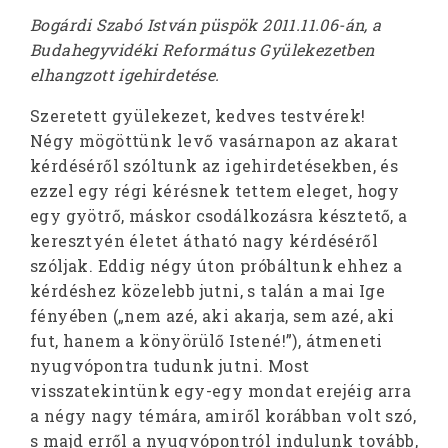
Bogárdi Szabó István püspök 2011.11.06-án, a
Budahegyvidéki Református Gyülekezetben
elhangzott igehirdetése.
Szeretett gyülekezet, kedves testvérek!
Négy mögöttünk levő vasárnapon az akarat
kérdéséről szóltunk az igehirdetésekben, és
ezzel egy régi kérésnek tettem eleget, hogy
egy gyötrő, máskor csodálkozásra késztető, a
keresztyén életet átható nagy kérdéséről
szóljak. Eddig négy úton próbáltunk ehhez a
kérdéshez közelebb jutni, s talán a mai Ige
fényében („nem azé, aki akarja, sem azé, aki
fut, hanem a könyörülő Istené!”), átmeneti
nyugvópontra tudunk jutni. Most
visszatekintünk egy-egy mondat erejéig arra
a négy nagy témára, amiről korábban volt szó,
s majd erről a nyugvópontról indulunk tovább,