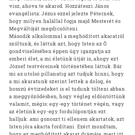
visz, ahova te akarod. Hozzáteszi János
evangélista: Jézus ezzel jelezte Péternek,
hogy milyen halállal fogja majd Mesterét és
Megváltóját megdicsőíteni.
Második alkalommal a meghódított akaratról
szóltunk, és láttuk azt, hogy Isten az Ő
gondviselésében éppen úgy igazgatja az
emberi élet, a mi életünk útját is, ahogy ezt
József testvéreinek történetében láttuk. Bár
mi az utolsó pillanatig azt tudjuk hinni, hogy
a mi akaratunk szerint lettek a dolog, és
hosszú évtizedeket is el tudunk tölteni abban
a meggyőződésben, hogy végleg eldöntöttünk
valamit, mégis: egy-egy történet végén, vagy
az életünk egy-egy fordulópontján ezt
halljuk: ami gonoszt ti ellenem akartatok, azt
Isten jóra akarta fordítani. Ezért mondtam,
hogy ez meghódított akarat drámája, mert itt