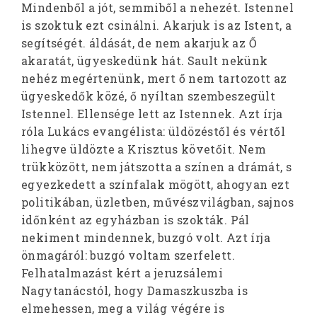
Mindenből a jót, semmiből a nehezét. Istennel
is szoktuk ezt csinálni. Akarjuk is az Istent, a
segítségét. áldását, de nem akarjuk az Ő
akaratát, ügyeskedünk hát. Sault nekünk
nehéz megértenünk, mert ő nem tartozott az
ügyeskedők közé, ő nyíltan szembeszegült
Istennel. Ellensége lett az Istennek. Azt írja
róla Lukács evangélista: üldözéstől és vértől
lihegve üldözte a Krisztus követőit. Nem
trükközött, nem játszotta a színen a drámát, s
egyezkedett a színfalak mögött, ahogyan ezt
politikában, üzletben, művészvilágban, sajnos
időnként az egyházban is szokták. Pál
nekiment mindennek, buzgó volt. Azt írja
önmagáról: buzgó voltam szerfelett.
Felhatalmazást kért a jeruzsálemi
Nagytanácstól, hogy Damaszkuszba is
elmehessen, meg a világ végére is