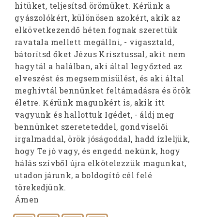
hitüket, teljesítsd örömüket. Kérünk a
gyászolókért, különösen azokért, akik az
elkövetkezendő héten fognak szerettük
ravatala mellett megállni, - vigasztald,
bátorítsd őket Jézus Krisztussal, akit nem
hagytál a halálban, aki által legyőzted az
elveszést és megsemmisülést, és aki által
meghívtál bennünket feltámadásra és örök
életre. Kérünk magunkért is, akik itt
vagyunk és hallottuk Igédet, - áldj meg
bennünket szereteteddel, gondviselői
irgalmaddal, örök jóságoddal, hadd ízleljük,
hogy Te jó vagy, és engedd nekünk, hogy
hálás szívből újra elkötelezzük magunkat,
utadon járunk, a boldogító cél felé
törekedjünk.
Ámen