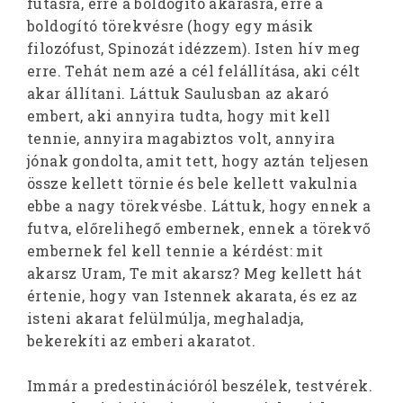
futásra, erre a boldogító akarásra, erre a
boldogító törekvésre (hogy egy másik
filozófust, Spinozát idézzem). Isten hív meg
erre. Tehát nem azé a cél felállítása, aki célt
akar állítani. Láttuk Saulusban az akaró
embert, aki annyira tudta, hogy mit kell
tennie, annyira magabiztos volt, annyira
jónak gondolta, amit tett, hogy aztán teljesen
össze kellett törnie és bele kellett vakulnia
ebbe a nagy törekvésbe. Láttuk, hogy ennek a
futva, előrelihegő embernek, ennek a törekvő
embernek fel kell tennie a kérdést: mit
akarsz Uram, Te mit akarsz? Meg kellett hát
értenie, hogy van Istennek akarata, és ez az
isteni akarat felülmúlja, meghaladja,
bekerekíti az emberi akaratot.
Immár a predestinációról beszélek, testvérek.