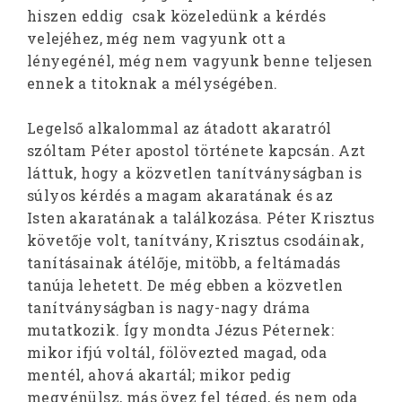
hiszen eddig csak közeledünk a kérdés
velejéhez, még nem vagyunk ott a
lényegénél, még nem vagyunk benne teljesen
ennek a titoknak a mélységében.
Legelső alkalommal az átadott akaratról
szóltam Péter apostol története kapcsán. Azt
láttuk, hogy a közvetlen tanítványságban is
súlyos kérdés a magam akaratának és az
Isten akaratának a találkozása. Péter Krisztus
követője volt, tanítvány, Krisztus csodáinak,
tanításainak átélője, mitöbb, a feltámadás
tanúja lehetett. De még ebben a közvetlen
tanítványságban is nagy-nagy dráma
mutatkozik. Így mondta Jézus Péternek:
mikor ifjú voltál, fölövezted magad, oda
mentél, ahová akartál; mikor pedig
megvénülsz, más övez fel téged, és nem oda