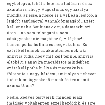
egybefogva, tehát a léte is, a tudása is és az
akarata is, ahogy Augustinus egyházatya
mondja, az esse, a nosce és a velle,) a legjobb, a
legjobb tanúsággal vannak önmagáról. Ezért
kell ennek a Saulusnak ott, a damaszkuszi
úton - no nem tolongania, nem
odaügyeskednie magát az új világhoz! -,
hanem porba hullnia és megvakulnia! És
ezért kell ennek az akaratembernek, aki
annyira tudja, hogy mit kell tennie, annyira
eltökélt, s annyira magabiztos mindebben,
ezért kell porba hullva és megvakulva
föltennie a nagy kérdést, amit olyan nehezen
tudunk mi ügyeskedő maiak föltenni: mit
akarsz Uram?
Pedig, kedves testvérek, minden igazi
imádság voltaképpen ezzel kezdődik, és erre