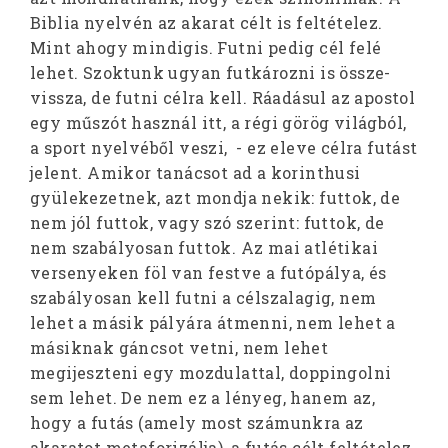
Biblia nyelvén az akarat célt is feltételez.
Mint ahogy mindigis. Futni pedig cél felé
lehet. Szoktunk ugyan futkározni is össze-
vissza, de futni célra kell. Ráadásul az apostol
egy műszót használ itt, a régi görög világból,
a sport nyelvéből veszi, - ez eleve célra futást
jelent. Amikor tanácsot ad a korinthusi
gyülekezetnek, azt mondja nekik: futtok, de
nem jól futtok, vagy szó szerint: futtok, de
nem szabályosan futtok. Az mai atlétikai
versenyeken föl van festve a futópálya, és
szabályosan kell futni a célszalagig, nem
lehet a másik pályára átmenni, nem lehet a
másiknak gáncsot vetni, nem lehet
megijeszteni egy mozdulattal, doppingolni
sem lehet. De nem ez a lényeg, hanem az,
hogy a futás (amely most számunkra az
akaratot metaforizálja), a futás célt feltételez.