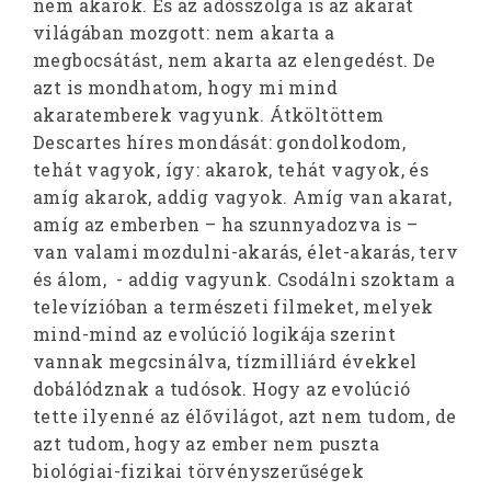
nem akarok. És az adósszolga is az akarat
világában mozgott: nem akarta a
megbocsátást, nem akarta az elengedést. De
azt is mondhatom, hogy mi mind
akaratemberek vagyunk. Átköltöttem
Descartes híres mondását: gondolkodom,
tehát vagyok, így: akarok, tehát vagyok, és
amíg akarok, addig vagyok. Amíg van akarat,
amíg az emberben – ha szunnyadozva is –
van valami mozdulni-akarás, élet-akarás, terv
és álom, - addig vagyunk. Csodálni szoktam a
televízióban a természeti filmeket, melyek
mind-mind az evolúció logikája szerint
vannak megcsinálva, tízmilliárd évekkel
dobálódznak a tudósok. Hogy az evolúció
tette ilyenné az élővilágot, azt nem tudom, de
azt tudom, hogy az ember nem puszta
biológiai-fizikai törvényszerűségek