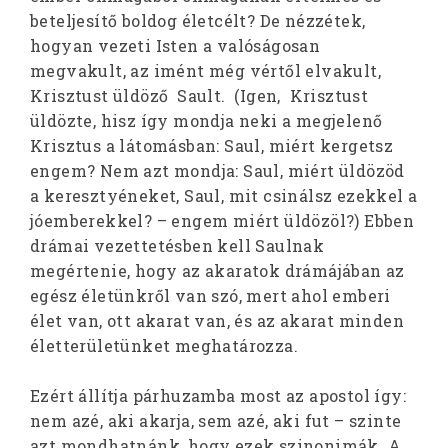
beteljesítő boldog életcélt? De nézzétek,
hogyan vezeti Isten a valóságosan
megvakult, az imént még vértől elvakult,
Krisztust üldöző Sault. (Igen, Krisztust
üldözte, hisz így mondja neki a megjelenő
Krisztus a látomásban: Saul, miért kergetsz
engem? Nem azt mondja: Saul, miért üldözöd
a keresztyéneket, Saul, mit csinálsz ezekkel a
jóemberekkel? – engem miért üldözöl?) Ebben
drámai vezettetésben kell Saulnak
megértenie, hogy az akaratok drámájában az
egész életünkről van szó, mert ahol emberi
élet van, ott akarat van, és az akarat minden
életterületünket meghatározza.
Ezért állítja párhuzamba most az apostol így:
nem azé, aki akarja, sem azé, aki fut – szinte
azt mondhatnánk, hogy ezek szinonimák. A