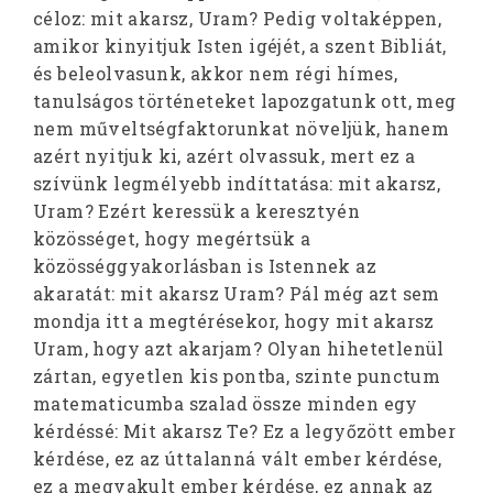
céloz: mit akarsz, Uram? Pedig voltaképpen,
amikor kinyitjuk Isten igéjét, a szent Bibliát,
és beleolvasunk, akkor nem régi hímes,
tanulságos történeteket lapozgatunk ott, meg
nem műveltségfaktorunkat növeljük, hanem
azért nyitjuk ki, azért olvassuk, mert ez a
szívünk legmélyebb indíttatása: mit akarsz,
Uram? Ezért keressük a keresztyén
közösséget, hogy megértsük a
közösséggyakorlásban is Istennek az
akaratát: mit akarsz Uram? Pál még azt sem
mondja itt a megtérésekor, hogy mit akarsz
Uram, hogy azt akarjam? Olyan hihetetlenül
zártan, egyetlen kis pontba, szinte punctum
matematicumba szalad össze minden egy
kérdéssé: Mit akarsz Te? Ez a legyőzött ember
kérdése, ez az úttalanná vált ember kérdése,
ez a megvakult ember kérdése, ez annak az