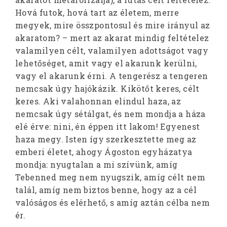
Hová futok, hová tart az életem, merre
megyek, mire összpontosul és mire irányul az
akaratom? – mert az akarat mindig feltételez
valamilyen célt, valamilyen adottságot vagy
lehetőséget, amit vagy el akarunk kerülni,
vagy el akarunk érni. A tengerész a tengeren
nemcsak úgy hajókázik. Kikötőt keres, célt
keres. Aki valahonnan elindul haza, az
nemcsak úgy sétálgat, és nem mondja a háza
elé érve: nini, én éppen itt lakom! Egyenest
haza megy. Isten így szerkesztette meg az
emberi életet, ahogy Ágoston egyházatya
mondja: nyugtalan a mi szívünk, amíg
Tebenned meg nem nyugszik, amíg célt nem
talál, amíg nem biztos benne, hogy az a cél
valóságos és elérhető, s amíg aztán célba nem
ér.