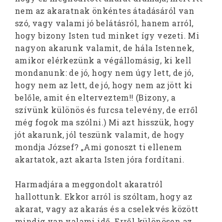
nem az akaratnak önkéntes átadásáról van
szó, vagy valami jó belátásról, hanem arról,
hogy bizony Isten tud minket így vezeti. Mi
nagyon akarunk valamit, de hála Istennek,
amikor elérkezünk a végállomásig, ki kell
mondanunk: de jó, hogy nem úgy lett, de jó,
hogy nem az lett, de jó, hogy nem az jött ki
belőle, amit én elterveztem!! (Bizony, a
szívünk különös és furcsa televény, de erről
még fogok ma szólni.) Mi azt hisszük, hogy
jót akarunk, jól teszünk valamit, de hogy
mondja József? „Ami gonoszt ti ellenem
akartatok, azt akarta Isten jóra fordítani.
Harmadjára a meggondolt akaratról
hallottunk. Ekkor arról is szóltam, hogy az
akarat, vagy az akarás és a cselekvés között
mindig van valami idő. Erről különösen az