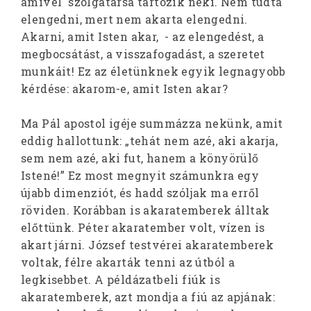
amivel szolgatársa tartozik neki. Nem tudta
elengedni, mert nem akarta elengedni.
Akarni, amit Isten akar, - az elengedést, a
megbocsátást, a visszafogadást, a szeretet
munkáit! Ez az életünknek egyik legnagyobb
kérdése: akarom-e, amit Isten akar?
Ma Pál apostol igéje summázza nekünk, amit
eddig hallottunk: „tehát nem azé, aki akarja,
sem nem azé, aki fut, hanem a könyörülő
Istené!” Ez most megnyit számunkra egy
újabb dimenziót, és hadd szóljak ma erről
röviden. Korábban is akaratemberek álltak
előttünk. Péter akaratember volt, vízen is
akart járni. József testvérei akaratemberek
voltak, félre akarták tenni az útból a
legkisebbet. A példázatbeli fiúk is
akaratemberek, azt mondja a fiú az apjának: