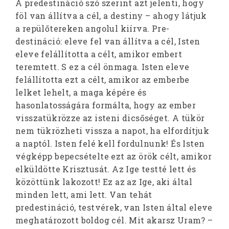
A predestináció szó szerint azt jelenti, hogy
föl van állítva a cél, a destiny – ahogy látjuk
a repülőtereken angolul kiírva. Pre-
destináció: eleve fel van állítva a cél, Isten
eleve felállította a célt, amikor embert
teremtett. S ez a cél önmaga. Isten eleve
felállította ezt a célt, amikor az emberbe
lelket lehelt, a maga képére és
hasonlatosságára formálta, hogy az ember
visszatükrözze az isteni dicsőséget. A tükör
nem tükrözheti vissza a napot, ha elfordítjuk
a naptól. Isten felé kell fordulnunk! És Isten
végképp bepecsételte ezt az örök célt, amikor
elküldötte Krisztusát. Az Ige testté lett és
közöttünk lakozott! Ez az az Ige, aki által
minden lett, ami lett. Van tehát
predestináció, testvérek, van Isten által eleve
meghatározott boldog cél. Mit akarsz Uram? –