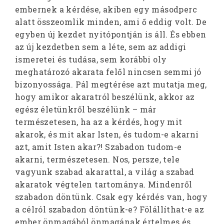
embernek a kérdése, akiben egy másodperc
alatt összeomlik minden, ami ő eddig volt. De
egyben új kezdet nyitópontján is áll. És ebben
az új kezdetben sem a léte, sem az addigi
ismeretei és tudása, sem korábbi oly
meghatározó akarata felől nincsen semmi jó
bizonyossága. Pál megtérése azt mutatja meg,
hogy amikor akaratról beszélünk, akkor az
egész életünkről beszélünk – már
természetesen, ha az a kérdés, hogy mit
akarok, és mit akar Isten, és tudom-e akarni
azt, amit Isten akar?! Szabadon tudom-e
akarni, természetesen. Nos, persze, tele
vagyunk szabad akarattal, a világ a szabad
akaratok végtelen tartománya. Mindenről
szabadon döntünk. Csak egy kérdés van, hogy
a célról szabadon döntünk-e? Fölállíthat-e az
ember önmagából önmagának értelmes és