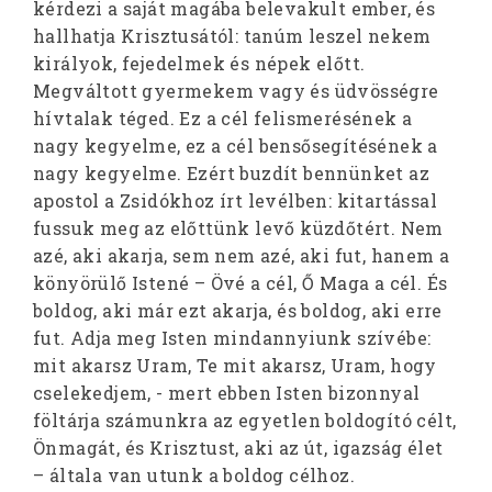
kérdezi a saját magába belevakult ember, és
hallhatja Krisztusától: tanúm leszel nekem
királyok, fejedelmek és népek előtt.
Megváltott gyermekem vagy és üdvösségre
hívtalak téged. Ez a cél felismerésének a
nagy kegyelme, ez a cél bensősegítésének a
nagy kegyelme. Ezért buzdít bennünket az
apostol a Zsidókhoz írt levélben: kitartással
fussuk meg az előttünk levő küzdőtért. Nem
azé, aki akarja, sem nem azé, aki fut, hanem a
könyörülő Istené – Övé a cél, Ő Maga a cél. És
boldog, aki már ezt akarja, és boldog, aki erre
fut. Adja meg Isten mindannyiunk szívébe:
mit akarsz Uram, Te mit akarsz, Uram, hogy
cselekedjem, - mert ebben Isten bizonnyal
föltárja számunkra az egyetlen boldogító célt,
Önmagát, és Krisztust, aki az út, igazság élet
– általa van utunk a boldog célhoz.