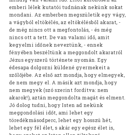
emberi lélek kutatói tudnának nekünk sokat
mondani. Az emberben megszületik egy vágy,
a vágyból eltökélés, az eltökélésből akarat, -
de még nincs ott a megfontolás, - és még
nincs ott a tett. De van valami idő, amit
kegyelmi időnek neveztünk, - ennek
fényében beszéltünk a meggondolt akaratról
Jézus egyszerű története nyomán. Egy
édesapa dolgozni küldené gyermekeit a
szőlőjébe. Az első azt mondja, hogy elmegyek,
de nem megy el. A másik azt mondja, hogy
nem megyek (szó szerint fordítva: nem
akarok!), aztán meggondolta magát és elment.
Jó dolog tudni, hogy Isten ad nekünk
meggondolási időt, ami lehet egy
töredékmásodperc, lehet egy hosszú hét,
lehet egy fél élet, s akár egy egész élet is,