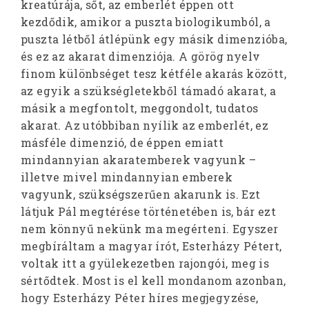
kreatúrája, sőt, az emberlét éppen ott
kezdődik, amikor a puszta biologikumból, a
puszta létből átlépünk egy másik dimenzióba,
és ez az akarat dimenziója. A görög nyelv
finom különbséget tesz kétféle akarás között,
az egyik a szükségletekből támadó akarat, a
másik a megfontolt, meggondolt, tudatos
akarat. Az utóbbiban nyílik az emberlét, ez
másféle dimenzió, de éppen emiatt
mindannyian akaratemberek vagyunk –
illetve mivel mindannyian emberek
vagyunk, szükségszerűen akarunk is. Ezt
látjuk Pál megtérése történetében is, bár ezt
nem könnyű nekünk ma megérteni. Egyszer
megbíráltam a magyar írót, Esterházy Pétert,
voltak itt a gyülekezetben rajongói, meg is
sértődtek. Most is el kell mondanom azonban,
hogy Esterházy Péter híres megjegyzése,