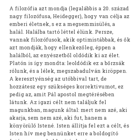
A filozófia azt mondja (legalábbis a 20. század
nagy filozófusa, Heidegger), hogy van célja az
emberi életnek, s ez a megsemmisülés, a
halál. Halálba tartó léttel élünk. Persze,
vannak filozófusok, akik optimistábbak, és ők
azt mondják, hogy ellenkezőleg, éppen a
halálból, az enyészetből oldódik ki az élet.
Platón is így mondta: leoldódik ez a bőrzsák
rólunk, és a lélek, megszabadulván kiröppen.
A keresztyénség az utóbbival tart, de
hozzátesz egy szükséges korrektivumot, ez
pedig az, amit Pál apostol megtérésében
látunk. Az igazi célt nem találjuk fel
magunkban, magunk által: mert nem azé, aki
akarja, sem nem azé, aki fut, hanem a
könyörülő Istené. Isten állítja fel ezt a célt, és
Isten hív meg bennünket erre a boldogító