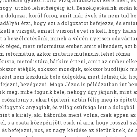
lytonosan gyakorította vizsgahalasztási kérelmeit, é
 hogy utolsó lehetőségéig ért. Beszélgetésünk során k
 dolgozat körül forog, amit már évek óta nem tud bef
adályát érzi, hogy ezt a dolgozatot befejezze, és emiat
kell a vizsgát, emiatt viszont évet is kell, hogy halas
t a beszélgetésünk, minek a végén nyersen odavágta
k téged, mert református ember, amit elkezdett, azt b
 református, akkor mutatis mutandis, lehet római
kusra, metodistára, bárkire érteni, amit az ember elke
 sokszor átéljük, sokszor mondjuk, sokszor buzdítjuk m
ezért nem kezdünk bele dolgokba, mert felmérjük, h
efejezni, bevégezni. Maga Jézus is példázatban int b
juk meg, mibe fogunk bele, nehogy úgy járjunk, mint a
e csősztornyot akart építeni, aztán félig meg is építet
elfogytak anyagiak, és világ csúfsága lett a dologból.
int a király, aki háborúba ment volna, csak éppen az 
l, s a csata közepén jött csak rá arra, hogy rosszul s
és befejezni, nos, ez nagy kérdése az életünknek, de 