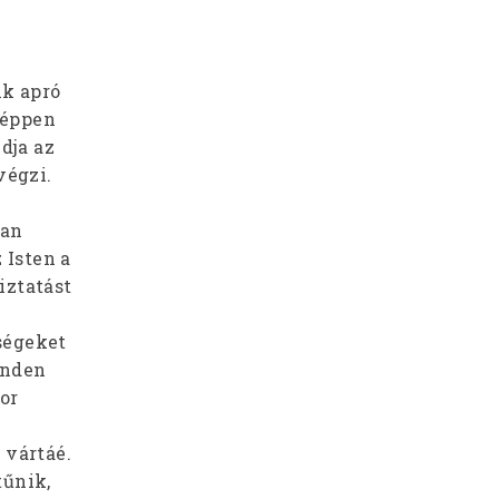
nk apró
 éppen
dja az
végzi.
van
 Isten a
iztatást
ségeket
inden
kor
 vártáé.
tűnik,