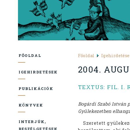
Főoldal
Igehirdetés
FŐOLDAL
2004. AUGU
IGEHIRDETÉSEK
TEXTUS: FIL. I. 
PUBLIKÁCIÓK
Bogárdi Szabó István 
KÖNYVEK
Gyülekezetben elhangzo
INTERJÚK,
Szeretett gyülekeze
BESZÉLGETÉSEK