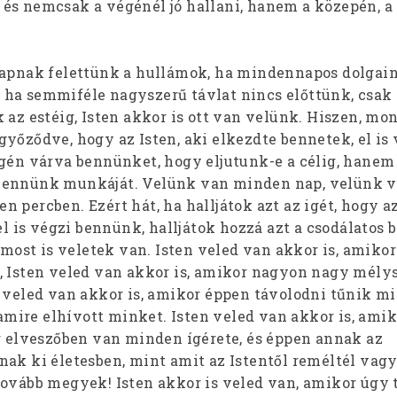
és nemcsak a végénél jó hallani, hanem a közepén, a
sapnak felettünk a hullámok, ha mindennapos dolgai
ha semmiféle nagyszerű távlat nincs előttünk, csak
 az estéig, Isten akkor is ott van velünk. Hiszen, mon
yőződve, hogy az Isten, aki elkezdte bennetek, el is 
égén várva bennünket, hogy eljutunk-e a célig, hanem
bennünk munkáját. Velünk van minden nap, velünk 
 percben. Ezért hát, ha halljátok azt az igét, hogy az
el is végzi bennünk, halljátok hozzá azt a csodálatos b
, most is veletek van. Isten veled van akkor is, amikor
, Isten veled van akkor is, amikor nagyon nagy mély
n veled van akkor is, amikor éppen távolodni tűnik m
, amire elhívott minket. Isten veled van akkor is, ami
ag elveszőben van minden ígérete, és éppen annak az
ak ki életesben, mint amit az Istentől reméltél vagy
Tovább megyek! Isten akkor is veled van, amikor úgy 