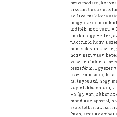
posztmodern, kedves
érzelmet és az értelm
az érzelmek kora utá
magyarázni, mindent 
indíték, motívum. A 
amikor úgy vélték, a
jutottunk, hogy a sz
nem sok van köze egy
hogy nem vagy képes
veszítenénk el a sz
összeférni. Egyszer v
összekapcsolni, ha a 
talányos szó, hogy m
képletekbe önteni, k
Ha így van, akkor az 
mondja az apostol, ho
szeretetben az ismer
Isten, amit az ember