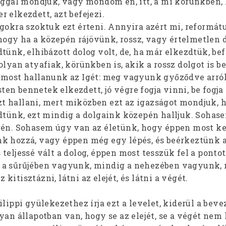
joggal mondjuk, vagy mondom én, itt, a mi körünkben,
 elkezdett, azt befejezi.
gokra szoktuk ezt érteni. Annyira azért mi, reformát
gy ha a közepén rájövünk, rossz, vagy értelmetlen 
tünk, elhibázott dolog volt, de, ha már elkezdtük, bef
lyan atyafiak, körünkben is, akik a rossz dolgot is bef
 most hallanunk az Igét: meg vagyunk győződve arról
Isten bennetek elkezdett, jó végre fogja vinni, be fogja
 ezt hallani, mert miközben ezt az igazságot mondjuk, h
zdtünk, ezt mindig a dolgaink közepén halljuk. Sohas
gén. Sohasem úgy van az életünk, hogy éppen most 
k hozzá, vagy éppen még egy lépés, és beérkeztünk a
teljessé vált a dolog, éppen most tesszük fel a pontot 
 a sűrűjében vagyunk, mindig a nehezében vagyunk,
itisztázni, látni az elejét, és látni a végét.
ilippi gyülekezethez írja ezt a levelet, kiderül a beve
yan állapotban van, hogy se az elejét, se a végét nem l