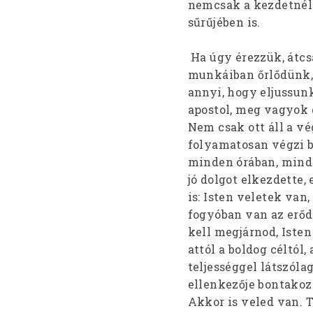
nemcsak a kezdetnél 
sűrűjében is.
Ha úgy érezzük, átc
munkáiban őrlődünk, 
annyi, hogy eljussunk
apostol, meg vagyok g
Nem csak ott áll a v
folyamatosan végzi 
minden órában, minden
jó dolgot elkezdette, 
is: Isten veletek van
fogyóban van az erőd
kell megjárnod, Iste
attól a boldog céltól
teljességgel látszól
ellenkezője bontakozn
Akkor is veled van. 