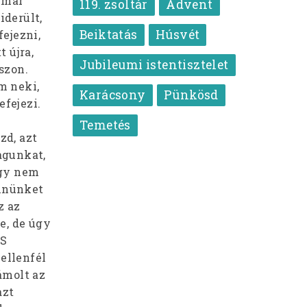
s már
119. zsoltár
Advent
iderült,
Beiktatás
Húsvét
ejezni,
t újra,
Jubileumi istentisztelet
szon.
m neki,
Karácsony
Pünkösd
efejezi.
Temetés
zd, azt
agunkat,
ogy nem
ennünket
z az
te, de úgy
 S
ellenfél
zámolt az
azt