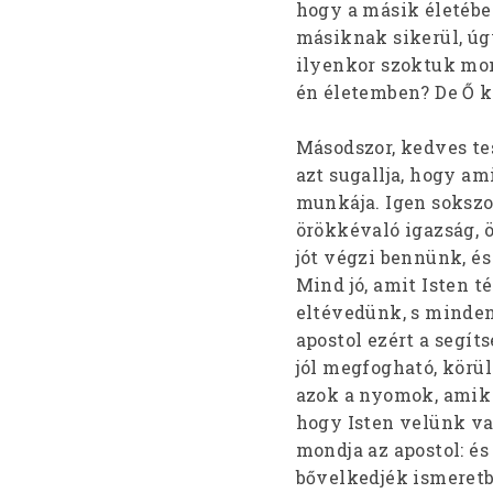
hogy a másik életébe
másiknak sikerül, úgy
ilyenkor szoktuk mond
én életemben? De Ő 
Másodszor, kedves te
azt sugallja, hogy am
munkája. Igen sokszor
örökkévaló igazság, ö
jót végzi bennünk, és
Mind jó, amit Isten t
eltévedünk, s minden
apostol ezért a segít
jól megfogható, körül
azok a nyomok, amik 
hogy Isten velünk va
mondja az apostol: és
bővelkedjék ismeretb