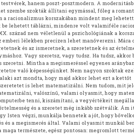
 testvérek, hanem poszt-posztmodern. A modernitásb
et szembe szokták állítani egymással, főleg a romant
n a racionalizmus korszakában mindent meg lehetett
be lehetett táblázni, mindenre volt valamiféle racio
XX. század nem véletlenül a pszichológiának a korsz
z emberi lélekben precízen lehet manőverezni. Mára 
eretetnek és az ismeretnek, a szeretetnek és az értel
máshoz. Vagy szeretsz, vagy tudsz. Ha tudsz, akkor b
 szeretni. Mintha a megismeréssel egyenes arányba
eretetre való képességünket. Nem nagyon szoktak ez
alaki azt mondta, hogy majd akkor lehet ezt a kettőt
szeretetet is lehet matematizálni. Nem tudom, mit jel
atematizálni, valószínű, valami olyasmit, hogy mate
omputerbe tenni, kiszámítani, a vegyértékeit megálla
értelmesség és a szeretet még inkább szétválik. Ám it
gy Isten végzi, munkálja bennetek a jót, hogy bővelk
és és a megismerés által. Valami olyasmit munkál b
 a maga természete, egész pontosan: megromlott term