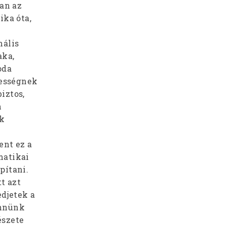
an az
ika óta,
nális
aka,
oda
mességnek
iztos,
n
ek
ent ez a
matikai
pítani.
t azt
edjetek a
ennünk
észete