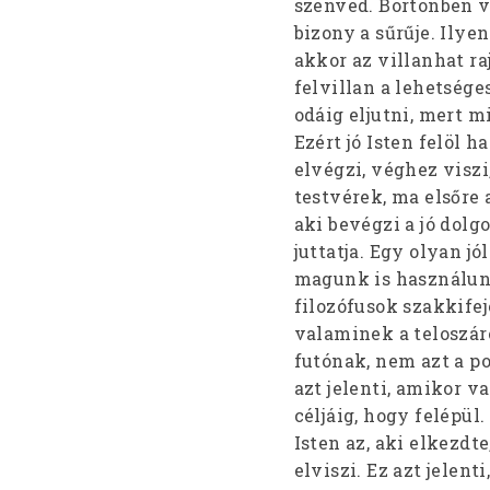
szenved. Börtönben v
bizony a sűrűje. Ilyen
akkor az villanhat ra
felvillan a lehetsége
odáig eljutni, mert 
Ezért jó Isten felöl 
elvégzi, véghez viszi,
testvérek, ma elsőre a
aki bevégzi a jó dolgo
juttatja. Egy olyan j
magunk is használunk
filozófusok szakkifej
valaminek a teloszáró
futónak, nem azt a p
azt jelenti, amikor v
céljáig, hogy felépül
Isten az, aki elkezdte
elviszi. Ez azt jelen