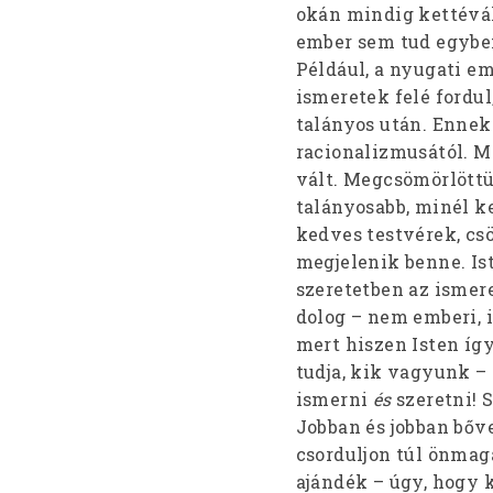
okán mindig kettévál
ember sem tud egyben
Például, a nyugati em
ismeretek felé fordul
talányos után. Ennek
racionalizmusától. M
vált. Megcsömörlöttün
talányosabb, minél ke
kedves testvérek, csö
megjelenik benne. I
szeretetben az ismere
dolog – nem emberi, i
mert hiszen Isten íg
tudja, kik vagyunk –
ismerni
és
szeretni! 
Jobban és jobban bőve
csorduljon túl önmagá
ajándék – úgy, hogy 