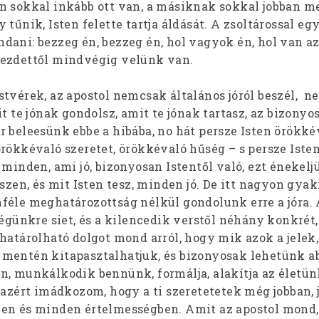
n sokkal inkább ott van, a másiknak sokkal jobban me
 tűnik, Isten felette tartja áldását. A zsoltárossal eg
ani: bezzeg én, bezzeg én, hol vagyok én, hol van az
kezdettől mindvégig velünk van.
stvérek, az apostol nemcsak általános jóról beszél, 
it te jónak gondolsz, amit te jónak tartasz, az bizonyo
 beleesünk ebbe a hibába, no hát persze Isten örökkév
rökkévaló szeretet, örökkévaló hűség – s persze Isten
 minden, ami jó, bizonyosan Istentől való, ezt énekeljü
észen, és mit Isten tesz, minden jó. De itt nagyon gya
féle meghatározottság nélkül gondolunk erre a jóra.
ségünkre siet, és a kilencedik verstől néhány konkrét
határolható dolgot mond arról, hogy mik azok a jelek
mentén kitapasztalhatjuk, és bizonyosak lehetünk a
n, munkálkodik bennünk, formálja, alakítja az életün
 azért imádkozom, hogy a ti szeretetetek még jobban, 
en és minden értelmességben. Amit az apostol mond,