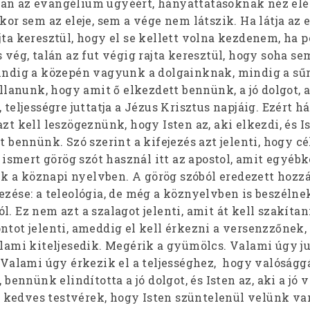
an az evangélium ügyéért, hányattatásoknak néz eléb
kor sem az eleje, sem a vége nem látszik. Ha látja az e
jta keresztül, hogy el se kellett volna kezdenem, ha 
s vég, talán az fut végig rajta keresztül, hogy soha s
mindig a közepén vagyunk a dolgainknak, mindig a sűr
hallanunk, hogy amit ő elkezdett bennünk, a jó dolgot, 
 teljességre juttatja a Jézus Krisztus napjáig. Ezért h
zt kell leszögeznünk, hogy Isten az, aki elkezdi, és Is
t bennünk. Szó szerint a kifejezés azt jelenti, hogy cé
ól ismert görög szót használ itt az apostol, amit egyéb
 a köznapi nyelvben. A görög szóból eredezett hozz
ezése: a teleológia, de még a köznyelvben is beszélne
l. Ez nem azt a szalagot jelenti, amit át kell szakítan
ontot jelenti, ameddig el kell érkezni a versenzzőnek
alami kiteljesedik. Megérik a gyümölcs. Valami úgy ju
. Valami úgy érkezik el a teljességhez, hogy valóságg
, bennünk elindította a jó dolgot, és Isten az, aki a jó 
ti, kedves testvérek, hogy Isten szüntelenül velünk van