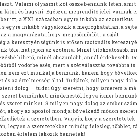
aszt. Valami olyasmit köt össze bennünk Isten, amit
 látni és hagyni. Egészen megrendítő jelei vannak 
ber itt, a XXI. században egyre inkább az ezoterikus
, s egyre inkább vágyakozik a megfoghatatlan, a sejte
 az a magyarázata, hogy megcsömörlött a saját
ég a keresztyénségünk is erősen racionális kereszty
k tőle, hát jöjjön az ezotéria. Minél titokzatosabb, m
vésbé hihető, minél abszurdabb, annál érdekesebb. De
börből vödörbe esés, mert a szétválasztás továbbra is
sten nem ezt munkálja bennünk, hanem hogy bővelke
t és az értelmesség által. Tudjátok, milyen nagy dolog
steni dolog! – tudni úgy szeretni, hogy ismerem a má
y szeret bennünket: mindenestől fogva ismer bennünk
 és szeret minket. S milyen nagy dolog az ember szám
Sőt, ahogy az apostol mondja: bővelkedő módon szeretn
lkedjetek a szeretetben. Vagyis, hogy a szeretetetek
n, legyen a szeretetekben mindig felesleg, többlet, r
közben értelem lakozik bennetek!