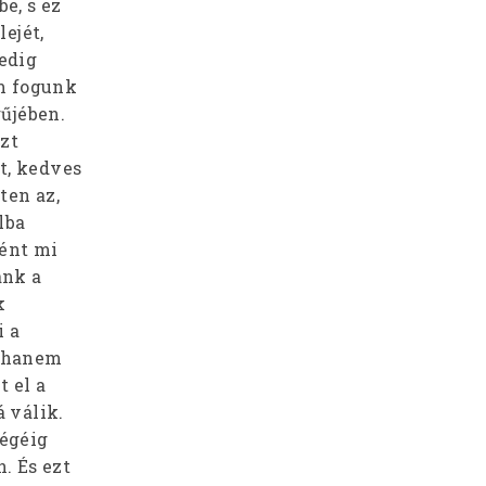
e, s ez
lejét,
pedig
em fogunk
űjében.
azt
át, kedves
ten az,
lba
ként mi
ánk a
k
i a
, hanem
t el a
á válik.
végéig
. És ezt