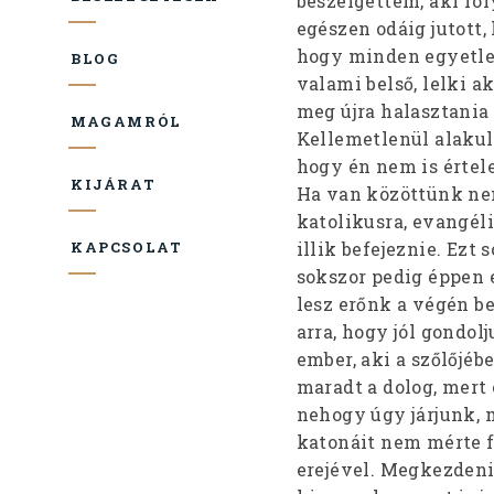
beszélgettem, aki fo
egészen odáig jutott,
hogy minden egyetlen
BLOG
valami belső, lelki ak
meg újra halasztania 
MAGAMRÓL
Kellemetlenül alakul
hogy én nem is értele
KIJÁRAT
Ha van közöttünk nem
katolikusra, evangéli
illik befejeznie. Ezt
KAPCSOLAT
sokszor pedig éppen 
lesz erőnk a végén b
arra, hogy jól gondol
ember, aki a szőlőjéb
maradt a dolog, mert 
nehogy úgy járjunk, m
katonáit nem mérte fe
erejével. Megkezdeni 