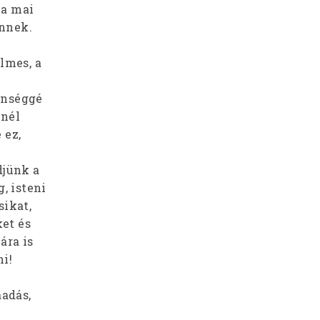
 a mai
ennek.
lmes, a
énséggé
inél
 ez,
djünk a
, isteni
sikat,
et és
ára is
i!
áadás,