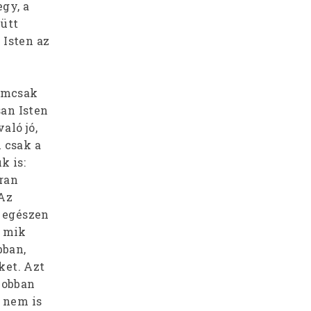
gy, a
yütt
 Isten az
nemcsak
san Isten
aló jó,
 csak a
k is:
kran
 Az
, egészen
, mik
bban,
ket. Azt
jobban
 nem is