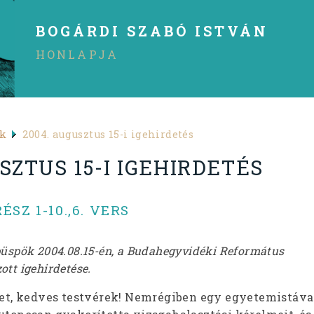
BOGÁRDI SZABÓ ISTVÁN
HONLAPJA
ek
2004. augusztus 15-i igehirdetés
SZTUS 15-I IGEHIRDETÉS
RÉSZ 1-10.,6. VERS
püspök 2004.08.15-én, a Budahegyvidéki Református
tt igehirdetése.
t, kedves testvérek! Nemrégiben egy egyetemistáva