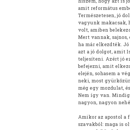
hiszem, hogy azt is 
amit református ember
Természetesen, jó dol
vagyunk makacsak, ho
volt, amiben belekezd
Mert vannak, sajnos, o
ha már elkezdték. Jó
azt a jó dolgot, amit 
teljesíteni. Azért jó
befejezni, amit elke
elején, sohasem a vé
neki, most gyürkőzün
még egy mozdulat, és 
Nem így van. Mindig
nagyon, nagyon nehéz k
Amikor az apostol a f
szavakból: maga is ol